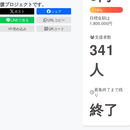
援プロジェクトです。
118%
まちづくり・地域活性化
ポスト
シェア
目標金額は
LINEで送る
URLコピー
1,800,000円
CAMPFIRE for Social Good
CAMPFIRE Creation
埋め込み
QRコード
支援者数
CAMPFIREふるさと納税
machi-ya
コミュニティ
341
人
募集終了まで残
り
終了