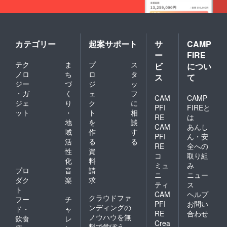
カテゴリー
起案サポート
サ
CAMP
ー
FIRE
テク
ま
プ
ス
ビ
につい
ノロ
ち
ロ
タ
ス
て
ジー
づ
ジ
ッ
・ガ
く
ェ
フ
CAM
CAMP
ジェ
り
ク
に
PFI
FIREと
ット
・
ト
相
RE
は
地
を
談
CAM
あんし
域
作
す
PFI
ん・安
活
る
る
RE
全への
性
資
コ
取り組
化
料
ミュ
み
プロ
音
請
ニ
ニュー
ダク
楽
求
ティ
ス
ト
CAM
ヘルプ
クラウドファ
フー
チ
PFI
お問い
ンディングの
ド・
ャ
RE
合わせ
ノウハウを無
飲食
レ
Crea
料で学ぼう