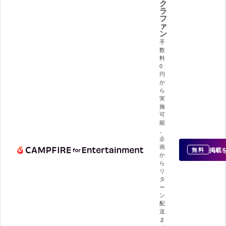
ク
ラ
フ
ァ
ン
手
数
料
0
円
か
ら
実
施
可
能
。
企
画
掲載
無料
か
ら
リ
タ
ー
ン
配
送
ま