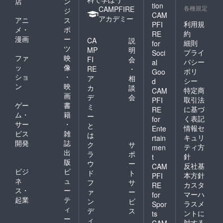
店
ン
tion
各種規定
CAMPFIRE
ジ
CAM
アカデミー
アニ
ス
利用規
PFI
メ・
ポ
約
RE
漫画
ー
CA
説
細則
for
ツ
MP
明
プライ
Soci
ファ
映
FI
会
バシー
al
ッ
像
RE
・
ポリ
Goo
ショ
・
ア
相
シー
d
ン
映
カ
談
特定商
CAM
画
デ
会
取引法
PFI
ゲー
書
ミ
に基づ
RE
ム・
籍
ー
く表記
for
サー
・
と
情報セ
Ente
ビス
雑
は
キュリ
rtain
開発
誌
ク
サ
ティ方
men
出
ラ
ポ
針
t
版
ウ
ー
反社基
CAM
ビジ
ビ
ド
ト
本方針
PFI
ネ
ュ
フ
サ
カスタ
RE
ス・
ー
ァ
ー
マーハ
for
起業
テ
ン
ビ
ラスメ
Spor
ィ
デ
ス
ントに
ts
ー
ィ
対する
CAM