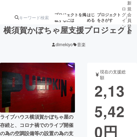
新
ロ
規
グ
会
プロジェクトを掲
はじ
プロジェクト
/
載するには
める
をさがす
イ
員
ン
登
横須賀かぼちゃ屋支援プロジェクト
録
dimekiyo
音楽
人気のプロ
注目のリ
注目の新着プロ
募集終了が近いプ
もうすぐ公開
ジェクト
ターン
ジェクト
ロジェクト
されます
現在の支援総
額
アート・写真
音楽
2,13
テクノロジー・ガジェット
ゲーム・サ
5,42
映像・映画
書籍・雑誌
ライブハウス横須賀かぼちゃ屋の
0
円
存続と、コロナ禍でのライブ開催
ビジネス・起業
チャレンジ
の為の空調設備等の設置の為の支