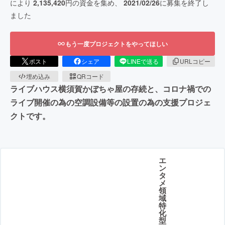
により
2,135,420
円の資金を集め、
2021/02/26
に募集を終了し
ました
もう一度プロジェクトをやってほしい
ポスト
シェア
LINEで送る
URLコピー
埋め込み
QRコード
ライブハウス横須賀かぼちゃ屋の存続と、コロナ禍での
ライブ開催の為の空調設備等の設置の為の支援プロジェ
クトです。
エ
ン
タ
メ
領
域
特
化
型