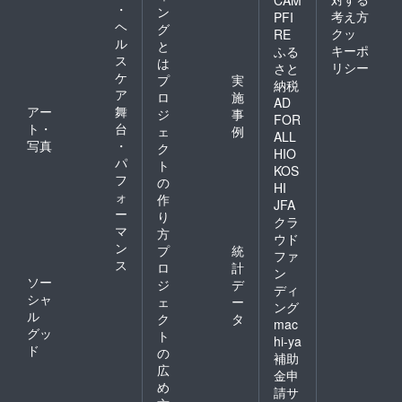
・
ン
考え方
PFI
ヘ
グ
クッ
RE
ル
と
キーポ
ふる
ス
は
リシー
さと
ケ
プ
実
納税
ア
ロ
施
AD
アー
舞
ジ
事
FOR
ト・
台
ェ
例
ALL
写真
・
ク
HIO
パ
ト
KOS
フ
の
HI
ォ
作
JFA
ー
り
クラ
マ
方
ウド
ン
プ
統
ファ
ス
ロ
計
ン
ソー
ジ
デ
ディ
シャ
ェ
ー
ング
ル
ク
タ
mac
グッ
ト
hi-ya
ド
の
補助
広
金申
め
請サ