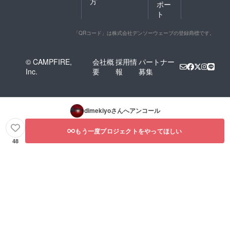
方
ポー
ト
「QRコード」は株式会社デンソーウェーブの登録商標です。
© CAMPFIRE,
会社概
採用情
パートナー
Inc.
要
報
募集
dimekiyo
さんへアンコール
もう一度プロジェクトをやってほしい
48