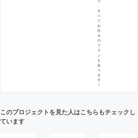
で
、
す
べ
て
お
任
せ
の
プ
ラ
ン
も
あ
り
ま
す
！
このプロジェクトを見た人はこちらもチェックし
ています