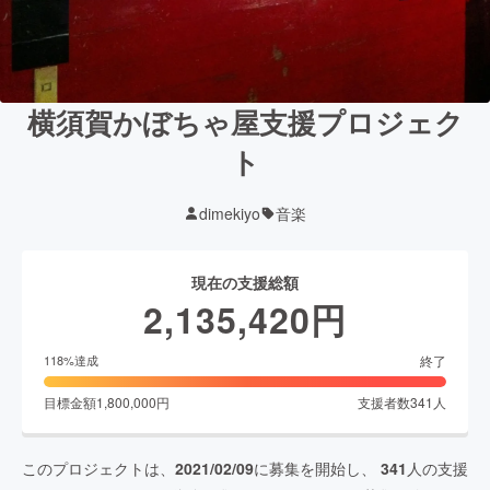
横須賀かぼちゃ屋支援プロジェク
ト
dimekiyo
音楽
現在の支援総額
2,135,420
円
終了
118
%達成
目標金額
1,800,000
円
支援者数
341
人
このプロジェクトは、
2021/02/09
に募集を開始し、
341
人の支援