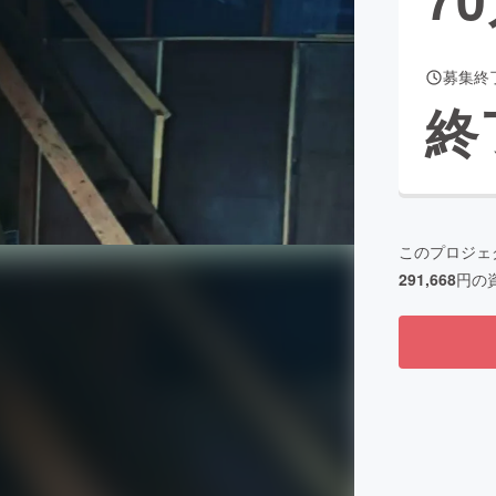
募集終
CAMPFIRE for Social Good
CAMPFIRE Creation
終
CAMPFIREふるさと納税
machi-ya
コミュニティ
このプロジェ
291,668
円の