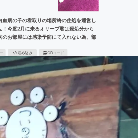
白血病の子の看取りの場所終の住処を運営し
ん！今度2月に来るオリーブ君は殺処分から
病のお部屋には感染予防にて入れない為、部
ピー
埋め込み
QRコード