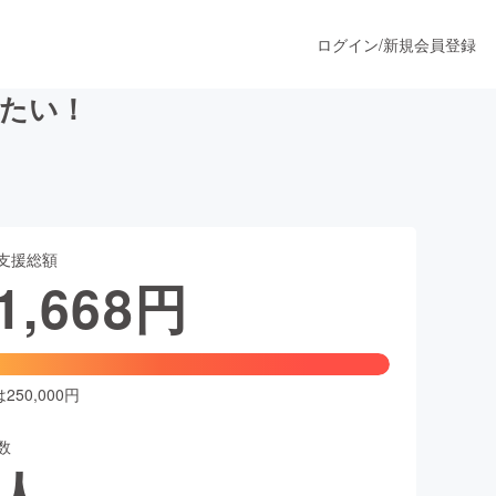
ログイン
/
新規会員登録
たい！
うすぐ公開されます
支援総額
プロダクト
1,668
円
ファッション
スポーツ
50,000円
数
ア
ソーシャルグッド
人