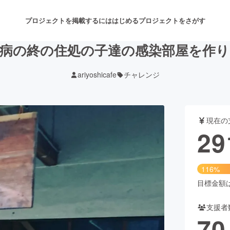
プロジェクトを掲載するには
はじめる
プロジェクトをさがす
血病の終の住処の子達の感染部屋を作り
ariyoshicafe
チャレンジ
注目のリターン
注目の新着プロジェクト
募集終了が近いプロジェクト
も
現在の
音楽
舞台・パフォーマンス
29
ゲーム・サービス開発
フード・飲食店
116%
書籍・雑誌出版
アニメ・漫画
目標金額は2
支援者
チャレンジ
ビューティー・ヘルスケ
70