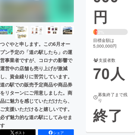
円
まちづくり・地域活性化
CAMPFIRE for Social Good
CAMPFIRE Creation
12%
CAMPFIREふるさと納税
machi-ya
コミュニティ
目標金額は
つぐやと申します。この6月オー
5,000,000円
プン予定の「道の駅したら」の運
営事業者ですが、コロナの影響で
支援者数
70
人
運営中の店舗も売り上げが激減
し、資金繰りに苦労しています。
道の駅での販売予定商品や商品券
をリターンにご用意しました。商
募集終了まで残
り
品に魅力を感じていただけたら、
終了
ご支援いただけると嬉しいです。
必ず魅力的な道の駅にしてみせま
す
ポスト
シェア