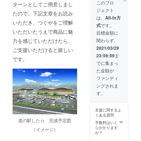
このプロ
ターンとしてご用意しまし
ジェクト
たので、下記文章をお読み
は、
All-In方
いただき、つぐやをご理解
式
です。
いただいたうえで商品に魅
目標金額に
力を感じていただけたら、
関わらず、
2021/03/29
ご支援いただけると嬉しい
23:59:59
ま
です。
でに集まっ
た金額が
ファンディ
ングされま
す。
支援に関するよ
くある質問
道の駅したら 完成予定図
手数料はいく
らかかります
（イメージ）
か？