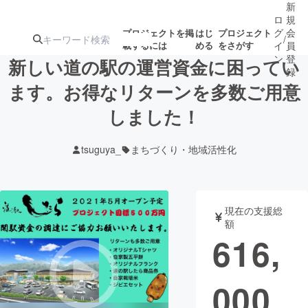
新
ロ
規
グ
会
プロジェクトを掲
はじ
プロジェクト
/
載するには
める
をさがす
イ
員
ン
登
新しい道の駅の運営資金に困ってい
録
ます。お得なリターンを多数ご用意
しました！
人気のプロ
注目のリ
注目の新着プロ
募集終了が近いプ
もうすぐ公開
ジェクト
ターン
ジェクト
ロジェクト
されます
tsuguya_
まちづくり・地域活性化
アート・写真
音楽
現在の支援総
テクノロジー・ガジェット
ゲーム・サ
額
616,
映像・映画
書籍・雑誌
000
ビジネス・起業
チャレンジ