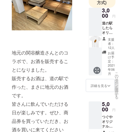
よろしくお
方式)
願いいたし
3,0
ます。
00
円
道の駅
したら
オリジ
ナルT
支援
シャ
者：
ツ、お
12人
礼のお
地元の関谷醸造さんとのコ
お届
手紙 当
け予
ラボで、お酒を販売するこ
店自慢
定：
の五平
2021
とになりました。
年06
餅をデ
こ
月
ザイン
の
販売するお酒は、道の駅で
リ
しまし
タ
ー
た。
ン
詳細を見る
作った、まさに地元のお酒
を
選
択
です。
す
る
5,0
皆さんに飲んでいただける
00
円
日が楽しみです。ぜひ、商
つぐや
品券を買っていただき、お
オリジ
ナル五
酒を買いに来てください
平餅