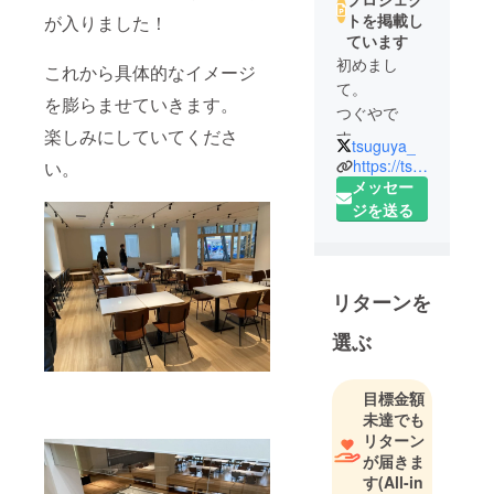
トを掲載し
が入りました！
ています
初めまし
これから具体的なイメージ
て。
を膨らませていきます。
つぐやで
楽しみにしていてくださ
す。
tsuguya_
地元を盛り
https://tsuguya.com
い。
上げるべ
メッセー
く、郷土料
ジを送る
理である五
平餅の製
造・販売を
リターンを
手掛けてお
ります。
選ぶ
現在は道の
駅もっくる
目標金額
新城にてテ
未達でも
ナント出店
リターン
しておりま
が届きま
す。
す
(All-in