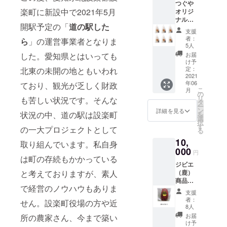
つぐや
ルTシャ
楽町に新設中で2021年5月
オリジ
ツ 1枚
ナル
五平餅3
開駅予定の「
道の駅した
五平餅
本セッ
支援
フラン
ト
者：
ら
」の運営事業者となりま
クセッ
（100g
5人
ト
×３）×
した。愛知県とはいっても
お届
【クー
３袋 道
け予
ル便】
の駅特
定：
北東の未開の地ともいわれ
内容量
2021
別記念
年06
ており、観光が乏しく財政
五平餅3
切符
こ
月
本セッ
（100名
の
リ
も苦しい状況です。そんな
ト
限定）
タ
ー
（100g
お礼の
ン
詳細を見る
状況の中、道の駅は設楽町
を
×３）×
お手紙
選
択
６ フラ
す
の一大プロジェクトとして
る
ンク
10,
セット
取り組んでいます。私自身
【（超
000
円
あらび
は町の存続もかかっている
ジビエ
きフラ
と考えておりますが、素人
（鹿）
ンク300
商品詰
ｇ）×
で経営のノウハウもありま
め合わ
２、
支援
せセッ
（超あ
者：
せん。設楽町役場の方や近
ト
らびき
8人
【クー
ピリ辛
お届
所の農家さん、今まで築い
ル
フラン
け予