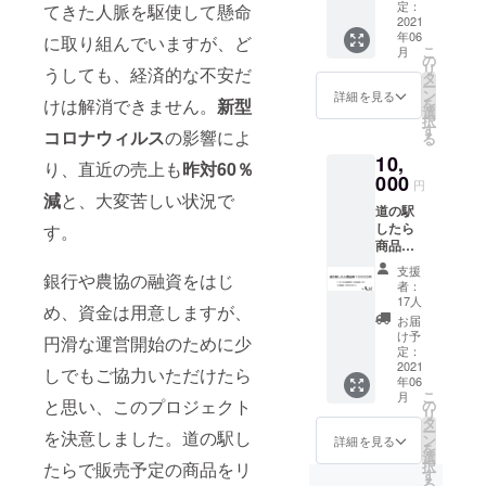
便】、
ク300
定：
てきた人脈を駆使して懸命
お礼の
2021
ｇ）×
年06
お手紙
に取り組んでいますが、ど
２】 お
こ
月
鹿モモ
礼のお
の
リ
うしても、経済的な不安だ
ブロッ
手紙
タ
ー
ク
ン
詳細を見る
けは解消できません。
新型
を
500g 鹿
選
択
モモス
す
コロナウィルス
の影響によ
る
ライ
10,
ス
り、直近の売上も
昨対60％
250g×
000
円
２ 鹿
減
と、大変苦しい状況で
道の駅
ジャー
したら
す。
キー
商品券
40g×２
10000
鹿ソー
支援
銀行や農協の融資をはじ
円分
セー
者：
（1000
ジ
17人
め、資金は用意しますが、
円×10
200g（
お届
枚）、
40g×
け予
円滑な運営開始のために少
お礼の
５） 鹿
定：
お手紙
2021
ハム
しでもご協力いただけたら
年06
商品券
（ス
こ
月
有効期
と思い、このプロジェクト
ネ）
の
リ
限：
60g
タ
ー
を決意しました。道の駅し
2022年
ン
詳細を見る
を
3月31日
選
択
たらで販売予定の商品をリ
す
る