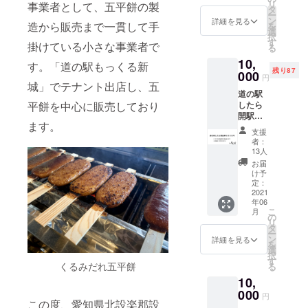
リ
事業者として、五平餅の製
培米で
タ
ー
す。道
ン
詳細を見る
造から販売まで一貫して手
を
の駅し
選
択
たらで
す
掛けている小さな事業者で
る
も販売
10,
予定の
す。「道の駅もっくる新
残り87
商品で
000
円
す。
城」でテナント出店し、五
道の駅
平餅を中心に販売しており
したら
開駅記
ます。
念セッ
支援
ト 道の
者：
駅した
13人
ら商品
お届
券５０
け予
００円
定：
（1000
2021
年06
円×５）
こ
月
（商品
の
リ
券有効
タ
ー
期限：
ン
詳細を見る
を
2022年
選
択
3月31
す
くるみだれ五平餅
る
日） 道
10,
の駅し
たらオ
000
円
この度、愛知県北設楽郡設
リジナ