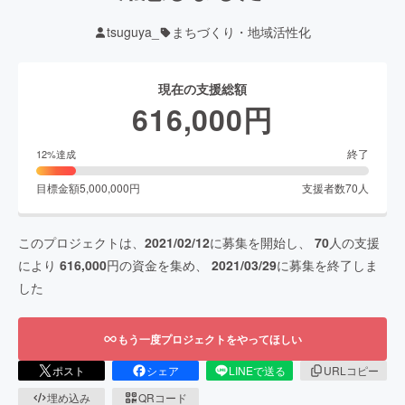
tsuguya_
まちづくり・地域活性化
現在の支援総額
616,000
円
終了
12
%達成
目標金額
5,000,000
円
支援者数
70
人
このプロジェクトは、
2021/02/12
に募集を開始し、
70
人の支援
により
616,000
円の資金を集め、
2021/03/29
に募集を終了しま
した
もう一度プロジェクトをやってほしい
ポスト
シェア
LINEで送る
URLコピー
埋め込み
QRコード