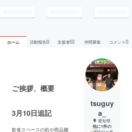
活動報告
支援者
仲間募集
コメント
ホーム
1
70
2
ご挨拶、概要
tsuguy
3月10日追記
a_
愛知県
他に1件の
飲食スペースの机や商品棚
プロジェク