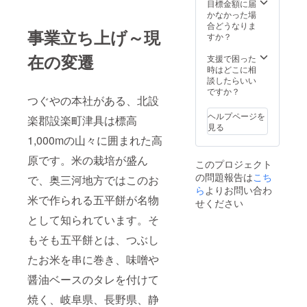
目標金額に届
かなかった場
合どうなりま
事業立ち上げ～現
すか？
在の変遷
支援で困った
時はどこに相
談したらいい
ですか？
つぐやの本社がある、北設
ヘルプページを
楽郡設楽町津具は標高
見る
1,000mの山々に囲まれた高
原です。米の栽培が盛ん
このプロジェクト
の問題報告は
こち
で、奥三河地方ではこのお
ら
よりお問い合わ
米で作られる五平餅が名物
せください
として知られています。そ
もそも五平餅とは、つぶし
たお米を串に巻き、味噌や
醤油ベースのタレを付けて
焼く、岐阜県、長野県、静