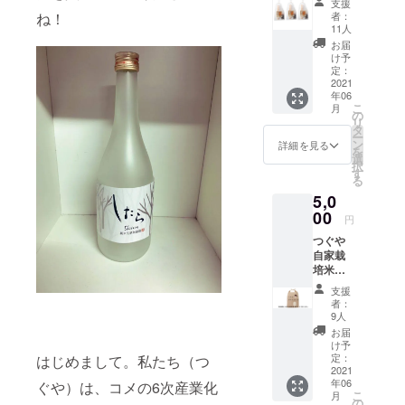
支援
セッ
ね！
者：
ト、お
11人
礼のお
お届
手紙 五
け予
平餅３
定：
本セッ
2021
年06
ト
こ
月
（100g
の
リ
×３）×
タ
ー
３袋 道
ン
詳細を見る
を
の駅し
選
択
たらオ
す
る
リジナ
5,0
ルTシャ
ツ 1枚
00
円
つぐや
自家栽
培米
10㎏
支援
（ヒカ
者：
リ新世
9人
紀）、
お届
お礼の
け予
お手紙
定：
はじめまして。私たち（つ
つぐや
2021
年06
ぐや）は、コメの6次産業化
自慢の
こ
月
自家栽
の