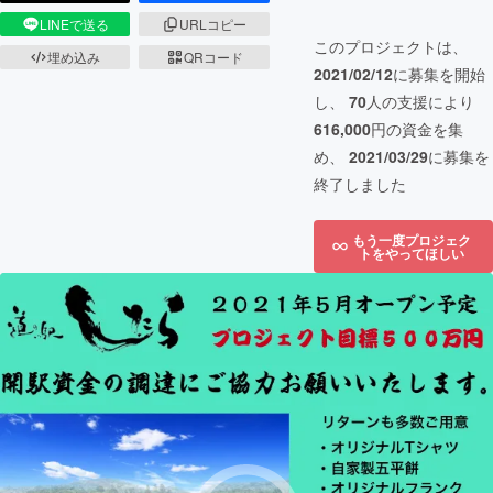
LINEで送る
URLコピー
このプロジェクトは、
埋め込み
QRコード
2021/02/12
に募集を開始
し、
70
人の支援により
616,000
円の資金を集
め、
2021/03/29
に募集を
終了しました
もう一度プロジェク
トをやってほしい