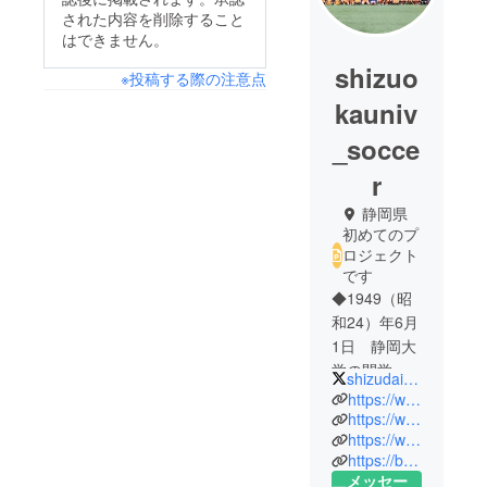
された内容を削除すること
はできません。
shizuo
※投稿する際の注意点
kauniv
_socce
r
静岡県
初めてのプ
ロジェクト
です
◆1949（昭
和24）年6月
1日 静岡大
学の開学と
shizudai_soccer
同時に創
https://www.instagram.com/shizudai_soccer
部 2019年
https://www.twitter.com/shizudai_soccer
https://www.youtube.com/channel/UCjuf05BxzO3S5_T7dP7EAQg
で創部70周
https://ballers.jp/club/sufc/profile?c=14
年
メッセー