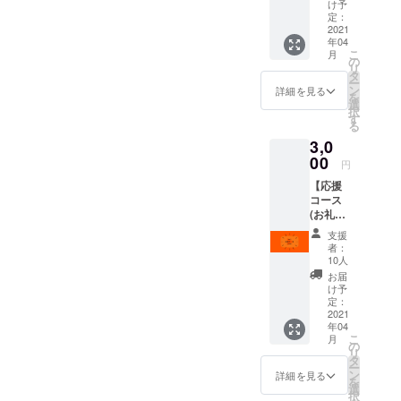
めて、
け予
環，4年，草
お礼
定：
メール
2021
津東高）
年04
をお送
監
こ
月
りさせ
の
リ
督 ：
ていた
タ
ー
だきま
ン
詳細を見る
松尾大介
を
す。
選
択
（日本サッ
す
る
カー協会公
3,0
認A級コー
00
円
チ）
【応援
コー
コース
チ ：大
(お礼動
画)】 ・
竹亘
支援
部員た
者：
院生コー
ちの感
10人
チ：高宮佳
謝の思
お届
いを動
祐（大学院
け予
画にし
定：
人文社会科
てお届
2021
年04
学研究科修
けしま
こ
月
す。
の
士課程）
リ
タ
ー
トレー
ン
詳細を見る
を
ナー：藤田
選
択