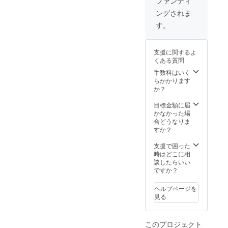
ファンディ
杯全日本大
ングされま
学サッカー
す。
トーナメン
ト
2012年(第36
支援に関するよ
くある質問
回)：1回戦突
手数料はいく
破・ベスト
らかかります
16
か？
1995年(第19
目標金額に届
回）＊9年ぶ
かなかった場
り8度目の出
合どうなりま
すか？
場
支援で困った
◎東海学生
時はどこに相
談したらいい
サッカー
ですか？
リーグ戦
2020年(第59
ヘルプページを
見る
回)：[1部] 9
位 [2勝7敗2
分 勝ち点
このプロジェクト