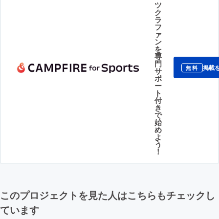
ツ
ク
ラ
フ
ァ
ン
を
専
門
掲載
無料
サ
ポ
ー
ト
付
き
で
始
め
よ
う
！
このプロジェクトを見た人はこちらもチェックし
ています