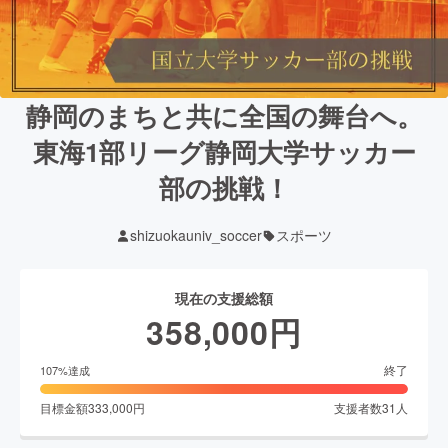
静岡のまちと共に全国の舞台へ。
東海1部リーグ静岡大学サッカー
部の挑戦！
shizuokauniv_soccer
スポーツ
現在の支援総額
358,000
円
終了
107
%達成
目標金額
333,000
円
支援者数
31
人