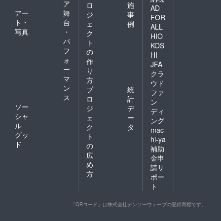
ア
ロ
施
AD
2018年(第98
アー
舞
ジ
事
FOR
回)：2回戦敗
ト・
台
ェ
例
ALL
退
写真
・
ク
HIO
パ
2017年(第97
ト
KOS
フ
の
回)：2回戦敗
HI
ォ
作
退
JFA
ー
り
クラ
2016年(第96
マ
方
ウド
回)：出場で
ン
プ
統
ファ
きず
ス
ロ
計
ン
ソー
ジ
デ
ディ
シャ
ェ
ー
ング
ル
ク
タ
mac
グッ
ト
hi-ya
ド
の
補助
広
金申
め
請サ
方
ポー
ト
「QRコード」は株式会社デンソーウェーブの登録商標です。