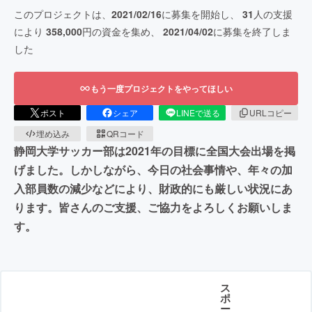
このプロジェクトは、
2021/02/16
に募集を開始し、
31
人の支援
により
358,000
円の資金を集め、
2021/04/02
に募集を終了しま
した
もう一度プロジェクトをやってほしい
ポスト
シェア
LINEで送る
URLコピー
埋め込み
QRコード
静岡大学サッカー部は2021年の目標に全国大会出場を掲
げました。しかしながら、今日の社会事情や、年々の加
入部員数の減少などにより、財政的にも厳しい状況にあ
ります。皆さんのご支援、ご協力をよろしくお願いしま
す。
ス
ポ
ー