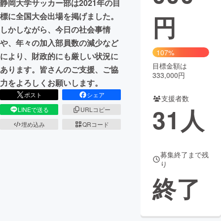
静岡大学サッカー部は2021年の目
円
標に全国大会出場を掲げました。
まちづくり・地域活性化
しかしながら、今日の社会事情
や、年々の加入部員数の減少など
CAMPFIRE for Social Good
CAMPFIRE Creation
107%
により、財政的にも厳しい状況に
CAMPFIREふるさと納税
machi-ya
コミュニティ
目標金額は
あります。皆さんのご支援、ご協
333,000円
力をよろしくお願いします。
ポスト
シェア
支援者数
31
人
LINEで送る
URLコピー
埋め込み
QRコード
募集終了まで残
り
終了