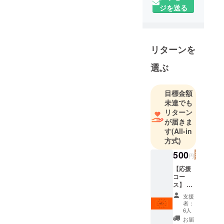
ジを送る
◆2021年
シーズン体
制
リターンを
部
選ぶ
長 ：
辻村英貴
（教育/理
目標金額
科，4年，藤
未達でも
枝東高）
リターン
が届きま
主
す
(All-in
将 ：
方式)
平田敦之
500
（教育/保
円
健，4年，清
【応援
水東高）
コー
ス】 ・
副主
精一杯
支援
将 ：竹
の感謝
者：
の気持
端勇人（地
6人
ちを込
お届
域創造学