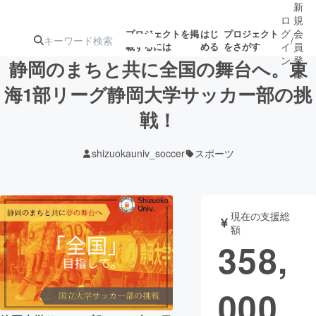
新
ロ
規
グ
会
プロジェクトを掲
はじ
プロジェクト
/
載するには
める
をさがす
イ
員
ン
登
静岡のまちと共に全国の舞台へ。東
録
海1部リーグ静岡大学サッカー部の挑
戦！
人気のプロ
注目のリ
注目の新着プロ
募集終了が近いプ
もうすぐ公開
ジェクト
ターン
ジェクト
ロジェクト
されます
shizuokauniv_soccer
スポーツ
アート・写真
音楽
現在の支援総
テクノロジー・ガジェット
ゲーム・サ
額
358,
映像・映画
書籍・雑誌
000
ビジネス・起業
チャレンジ