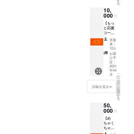
す
涼矢（七色
る
鍼灸接骨
10,
000
院・院長）
円
顧
【もっ
と応援
問 ：
コース
西野肇（教
(限定ハ
支援
育学部准教
イライ
者：
ト動
授）
12人
画)】 ・
お届
このリ
け予
〔部員数〕
ターン
定：
支援者
2021
新4年生：23
年04
様限定
こ
人，新3年
月
の東海
の
リ
リーグ
生：14人．
タ
ー
開幕戦
ン
詳細を見る
新2年生：10
を
4/3(土)
選
択
人
のハイ
す
る
ライト
50,
動画を
制作
000
円
◆これまで
し、お
【め
送りし
の戦績
ちゃく
ます。
ちゃ応
援コー