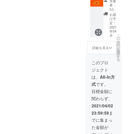
◎全日本大
支援
ス(ド
者：
学サッカー
キュメ
3人
選手権大会
ンタ
お届
リー)】
け予
（インカ
・
定：
レ）
2021年
2021
年04
2月から
2007年（第
こ
月
4月3日
の
56回）：Cブ
リ
(土)の開
タ
ー
ロック予選
幕戦ま
ン
詳細を見る
を
での
選
敗退
択
サッ
す
1996年（第
る
カー部
このプロ
45回）：1回
の練習
ジェクト
風景や
戦突破・ベ
部室で
は、
All-In方
スト8
の様子
式
です。
などを
1995年（第
まとめ
目標金額に
44回）：1回
たド
関わらず、
戦敗退
キュメ
ンタ
1987年（第
2021/04/02
リー動
36回）：1回
23:59:59
ま
画をお
戦敗退
送りさ
でに集まっ
せてい
た金額が
ただき
◎総理大臣
ます。