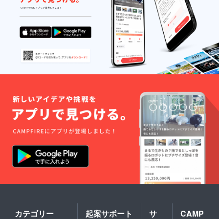
◎東海学生
サッカー選
手権大会
（兼・総理
大臣杯予選)
2020年 中止
2019年(第66
回)：2回戦敗
退
2018年(第65
回)：2回戦敗
退
2017年(第64
回)：1回戦敗
退
2016年(第63
回)：2回戦敗
退
カテゴリー
起案サポート
サ
CAMP
◎静岡学生