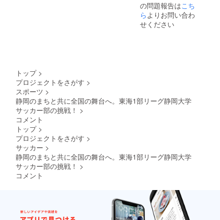
8] ※11節制
の問題報告は
こち
2019年(第58
ら
よりお問い合わ
せください
回)：[2部] 2
位 [11勝5敗2
分 勝ち点
35] ※1部昇
格
トップ
>
2018年(第57
プロジェクトをさがす
>
回)：[1部] 11
スポーツ
>
位 [2勝15敗5
静岡のまちと共に全国の舞台へ。東海1部リーグ静岡大学
サッカー部の挑戦！
>
分 勝ち点11]
コメント
※2部降格
トップ
>
2017年(第56
プロジェクトをさがす
>
回)：[1部] 9
サッカー
>
位 [5勝13敗4
静岡のまちと共に全国の舞台へ。東海1部リーグ静岡大学
分 勝ち点19]
サッカー部の挑戦！
>
コメント
2016年(第55
回)：[1部] 6
位 [7勝10敗1
分 勝ち点22]