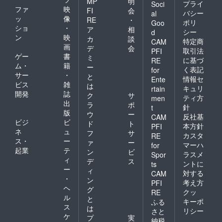
MP
明
期]4位
プライ
Soci
ファ
映
FI
会
バシー
al
ッ
像
RE
・
ポリ
Goo
◎東海地区
ショ
・
ア
相
シー
d
国立大学体
ン
映
カ
談
特定商
CAM
育大会
画
デ
会
取引法
PFI
ゲー
書
2020年 中止
ミ
に基づ
RE
ム・
籍
ー
2019年(第68
く表記
for
サー
・
と
回)：準優勝
情報セ
Ente
ビス
雑
は
キュリ
rtain
2018年(第67
開発
誌
ク
サ
ティ方
men
回)：優勝
出
ラ
ポ
針
t
2017年(第66
版
ウ
ー
反社基
CAM
回)：優勝
ビジ
ビ
ド
ト
本方針
PFI
ネ
ュ
2016年(第65
フ
サ
カスタ
RE
ス・
ー
ァ
ー
回)：不参加
マーハ
for
起業
テ
ン
ビ
ラスメ
Spor
ィ
デ
ス
ントに
ts
◎天皇杯県
ー
ィ
対する
CAM
予選
・
ン
考え方
PFI
2020年 中止
ヘ
グ
クッ
RE
ル
2019年(第99
と
キーポ
ふる
ス
は
回)：2回戦敗
リシー
さと
ケ
プ
実
退
納税