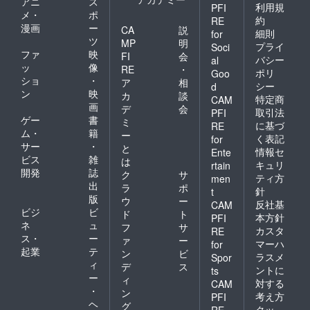
アニ
ス
利用規
PFI
メ・
ポ
約
RE
漫画
ー
CA
説
細則
for
ツ
MP
明
プライ
Soci
ファ
映
FI
会
バシー
al
ッ
像
RE
・
ポリ
Goo
ショ
・
ア
相
シー
d
ン
映
カ
談
特定商
CAM
画
デ
会
取引法
PFI
ゲー
書
ミ
に基づ
RE
ム・
籍
ー
く表記
for
サー
・
と
情報セ
Ente
ビス
雑
は
キュリ
rtain
開発
誌
ク
サ
ティ方
men
出
ラ
ポ
針
t
版
ウ
ー
反社基
CAM
ビジ
ビ
ド
ト
本方針
PFI
ネ
ュ
フ
サ
カスタ
RE
ス・
ー
ァ
ー
マーハ
for
起業
テ
ン
ビ
ラスメ
Spor
ィ
デ
ス
ントに
ts
ー
ィ
対する
CAM
・
ン
考え方
PFI
ヘ
グ
クッ
RE