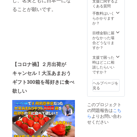
し、名実ともに日本一にな
支援に関するよ
存方
空室で
くある質問
法：冷
ることが願いです。
保存し
蔵庫の
手数料はいく
て下さ
チルド
らかかります
い。保
室もし
か？
存後も
くは真
お早め
空室で
目標金額に届
にお召
保存し
かなかった場
し上が
て下さ
合どうなりま
り下さ
い。保
すか？
い。 配
存後も
送方
お早め
支援で困った
法：ヤ
にお召
時はどこに相
マト運
【コロナ禍】２月出荷が
し上が
談したらいい
輸の
り下さ
ですか？
クール
キャンセル！大玉あまおう
い。 配
便でお
ギフト300箱を苺好きに食べ
送方
届けさ
ヘルプページを
法：ヤ
せてい
見る
欲しい
マト運
ただき
輸の
ます。※
クール
配送業
このプロジェクト
便でお
者の指
の問題報告は
こち
届けさ
定は出
ら
よりお問い合わ
せてい
来かね
ただき
ます。
せください
ます。※
送料：
配送業
送料無
者の指
料 お届