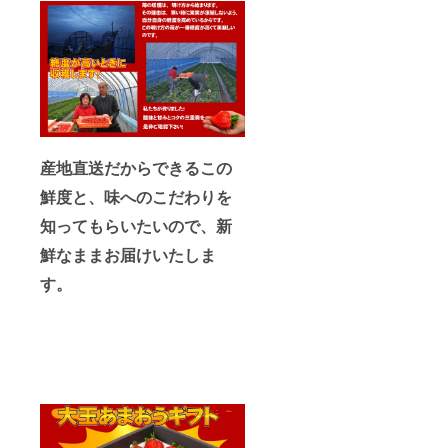
後着予
遅延が
定 ※交
発生す
通状況
る場合
によ
もござ
り、お
いま
届けに
す。予
遅延が
め、ご
発生す
了承の
る場合
ほどよ
もござ
ろしく
産地直送だからできるこの
いま
お願い
す。予
いたし
鮮度と、味へのこだわりを
め、ご
ます。
了承の
到着
知ってもらいたいので、新
ほどよ
日・時
ろしく
間帯指
鮮なままお届けいたしま
お願い
定につ
す。
いたし
いて ■
ます。
到着日
到着
指定 お
日・時
届け日
間帯指
に関し
定につ
まして
いて ■
は、ご
到着日
注文状
指定 お
況と収
届け日
穫量に
に関し
よるた