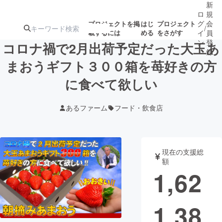
新
ロ
規
グ
会
プロジェクトを掲
はじ
プロジェクト
/
載するには
める
をさがす
イ
員
ン
登
コロナ禍で2月出荷予定だった大玉あ
録
まおうギフト３００箱を苺好きの方
に食べて欲しい
人気のプロ
注目のリ
注目の新着プロ
募集終了が近いプ
もうすぐ公開
ジェクト
ターン
ジェクト
ロジェクト
されます
あるファーム
フード・飲食店
アート・写真
音楽
現在の支援総
テクノロジー・ガジェット
ゲーム・サ
額
1,62
映像・映画
書籍・雑誌
1,38
ビジネス・起業
チャレンジ