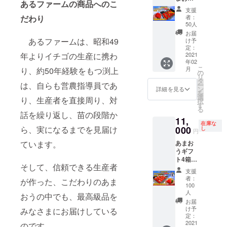
あるファームの商品へのこ
ギフト4
お願いいた
支援
箱(3箱
者：
だわり
します。
＋1箱オ
50人
マケ) 商
お届
品情
あるファームは、昭和49
け予
報：訳
定：
ありあ
2021
年よりイチゴの生産に携わ
年02
まおう
こ
月
り、約50年経験をもつ渕上
大玉12
の
リ
～15玉
タ
は、自らも営農指導員であ
ー
入(約
ン
詳細を見る
を
420g)×
選
り、生産者を直接周り、対
択
3箱＋1
す
る
箱オマ
話を繰り返し、苗の段階か
11,
ケ 原産
在庫な
地：福
000
ら、実になるまでを見届け
し
円
岡県産
あまお
ています。
内容：
うギフ
福岡県
ト4箱(3
産あま
そして、信頼できる生産者
箱＋1箱
おう約
支援
オマケ)
420g※
者：
が作った、こだわりのあま
商品情
形が悪
100
報：あ
いも
人
おうの中でも、最高級品を
まおう
の、先
お届
大玉12
青のも
け予
みなさまにお届けしている
～15玉
定：
の、変
2021
入(約
のです。
形して