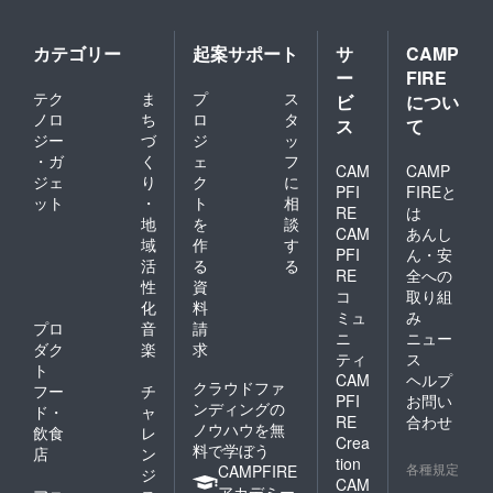
カテゴリー
起案サポート
サ
CAMP
ー
FIRE
テク
ま
プ
ス
ビ
につい
ノロ
ち
ロ
タ
ス
て
ジー
づ
ジ
ッ
・ガ
く
ェ
フ
CAM
CAMP
ジェ
り
ク
に
PFI
FIREと
ット
・
ト
相
RE
は
地
を
談
CAM
あんし
域
作
す
PFI
ん・安
活
る
る
RE
全への
性
資
コ
取り組
化
料
ミュ
み
プロ
音
請
ニ
ニュー
ダク
楽
求
ティ
ス
ト
CAM
ヘルプ
クラウドファ
フー
チ
PFI
お問い
ンディングの
ド・
ャ
RE
合わせ
ノウハウを無
飲食
レ
Crea
料で学ぼう
店
ン
tion
各種規定
CAMPFIRE
ジ
CAM
アカデミー