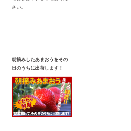
ので、
いたし
さい。
予めご
ます。
了承の
■出荷か
ほどよ
ら到着
ろしく
の目安
お願い
・関西
いたし
以西：
ます。
発送
■出荷か
後、翌
ら到着
日着予
の目安
定 ・関
・関西
西以
朝摘みしたあまおうをその
以西：
東：発
発送
送後、
日のうちに出荷します！
後、翌
翌々日
日着予
着予定
定 ・関
・北海
西以
道と沖
東：発
縄・離
送後、
島：発
翌々日
送後、
着予定
2〜4日
・北海
後着予
道と沖
定 ※交
縄・離
通状況
島：発
によ
送後、
り、お
2〜4日
届けに