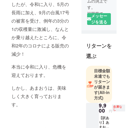
ムの渕上で
したが、令和に入り、5月の
す。
長雨に加え、9月の台風17号
福岡県であ
メッセー
まおうの生
の被害を受け、例年の3分の
ジを送る
産に励んで
1の収穫量に激減し、なんと
おります。
か乗り越えたところに、令
こだわりの
リターンを
栽培方法
和2年のコロナによる販売の
で、減減農
減少！
選ぶ
業（減農
薬・減化学
本当に令和に入り、危機を
肥料）を目
目標金額
迎えております。
未達でも
指しており
リターン
ます。
が届きま
しかし、あまおうは、美味
一生懸命
す
(All-in
作った苺を
しく大きく育っておりま
方式)
皆さんに食
す。
9,9
在庫な
べていただ
00
し
円
きたく、ぜ
【訳あ
ひ、ご支援
り】あ
をよろしく
まおう