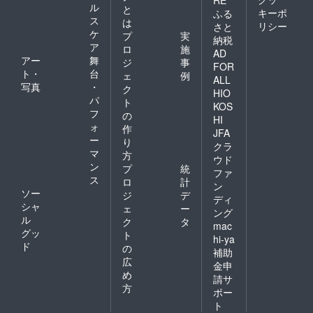
ル
と
キーポ
ふる
ス
は
リシー
さと
ケ
プ
実
納税
ア
ロ
施
AD
アー
舞
ジ
事
FOR
ト・
台
ェ
例
ALL
写真
・
ク
HIO
パ
ト
KOS
フ
の
HI
ォ
作
JFA
ー
り
クラ
マ
方
ウド
ン
プ
統
ファ
ス
ロ
計
ン
ソー
ジ
デ
ディ
シャ
ェ
ー
ング
ル
ク
タ
mac
グッ
ト
hi-ya
ド
の
補助
広
金申
め
請サ
方
ポー
ト