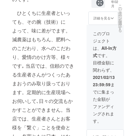
年02
420g)×
いるも
こ
月
3箱＋1
の
のが
リ
ひとくちに生産者といっ
箱オマ
タ
入って
ー
ケ 原産
ン
いま
詳細を見る
を
ても、その腕（技術）に
地：福
選
す。※玉
択
岡県産
す
数は、
よって、味に差がでます。
る
内容：
収穫時
このプロ
福岡県
期によ
減農薬はもちろん、肥料へ
ジェクト
産あま
り変動
おう約
しま
のこだわり、水へのこだわ
は、
All-In方
420g※
す。 賞
式
です。
り、愛情のかけ方等、様々
玉数
味期
は、収
限：生
目標金額に
です｡ 当店では、信頼のでき
穫時期
もので
関わらず、
により
すの
る生産者さんがつくったあ
変動し
で、到
2021/02/13
ます。
着後お
まおうのみ取り扱っており
23:59:59
ま
賞味期
早めに
限：生
お召し
でに集まっ
ます。定期的に生産現場へ
もので
上がり
た金額が
すの
お伺いして､日々の交流もか
下さ
で、到
い。 保
ファンディ
かすことができません。当
着後お
存方
ングされま
早めに
法：冷
店では、生産者さんとお客
お召し
蔵庫の
す。
上がり
チルド
様を「繋ぐ」ことを使命と
下さ
室もし
い。 保
くは真