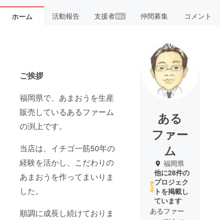
活動報告
支援者
仲間募集
コメント
ホーム
99+
ご挨拶
福岡県で、あまおうを生産
販売しているあるファーム
ある
の渕上です。
ファー
ム
当店は、イチゴ一筋50年の
経験を活かし、こだわりの
福岡県
他に28件の
あまおうを作ってまいりま
プロジェク
した。
トを掲載し
ています
あるファー
順調に成長し続けておりま