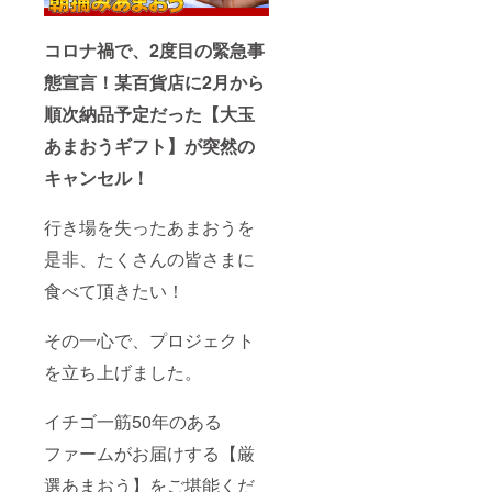
定は出
け日の
来かね
目安※お
ます。
コロナ禍で、2度目の緊急事
届け日
送料：
目安に
態宣言！某百貨店に2月から
送料無
ついて
料 お届
は、現
順次納品予定だった【大玉
け日の
時点で
目安※お
の目安
あまおうギフト】が突然の
届け日
となり
目安に
ますの
キャンセル！
ついて
で、天
は、現
候や気
時点で
候など
行き場を失ったあまおうを
の目安
の条件
是非、たくさんの皆さまに
となり
でお届
ますの
けが予
食べて頂きたい！
で、天
定より
候や気
大幅に
候など
前後す
その一心で、プロジェクト
の条件
る場合
でお届
もござ
を立ち上げました。
けが予
います
定より
ので、
大幅に
予めご
イチゴ一筋50年のある
前後す
了承の
る場合
ファームがお届けする【厳
ほどよ
もござ
ろしく
選あまおう】をご堪能くだ
います
お願い