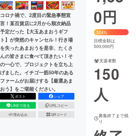
0
円
まちづくり・地域活性化
コロナ禍で、2度目の緊急事態宣
言！某百貨店に2月から順次納品
CAMPFIRE for Social Good
CAMPFIRE Creation
予定だった【大玉あまおうギフ
324%
CAMPFIREふるさと納税
machi-ya
コミュニティ
ト】が突然のキャンセル！行き場
目標金額は
500,000円
を失ったあまおうを是非、たくさ
んの皆さまに食べて頂きたい！そ
支援者数
の一心で、プロジェクトを立ち上
150
げました。イチゴ一筋50年のある
ファームがお届けする【厳選あま
人
おう】をご堪能ください。
ポスト
シェア
LINEで送る
URLコピー
埋め込み
QRコード
募集終了まで残
り