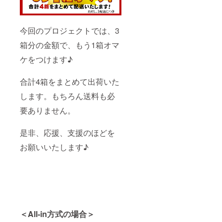
時に備
時の
考欄に
キャン
ご記入
セルに
下さ
今回のプロジェクトでは、3
ついて
い。 不
不正購
箱分の金額で、もう1箱オマ
正注文
入と判
時の
断した
ケをつけます♪
キャン
場合に
セルに
はご注
ついて
文を取
合計4箱をまとめて出荷いた
不正購
り消し
入と判
させて
します。もちろん送料も必
断した
頂く可
場合に
能性が
要ありません。
はご注
ござい
文を取
ます。
是非、応援、支援のほどを
り消し
【大き
させて
さにつ
お願いいたします♪
頂く可
いて】
能性が
できる
ござい
限り大
ます。
きいサ
【大き
イズを
さにつ
発送し
いて】
ます
できる
が、時
限り大
期やご
＜All-in方式の場合＞
きいサ
注文が