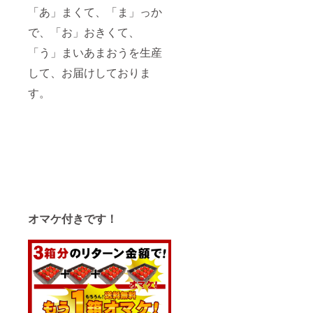
～20
いて 当
「あ」まくて、「ま」っか
時/19時
店で
～21時
で、「お」おきくて、
は、資
納品書
源保護
「う」まいあまおうを生産
等の同
の観点
封につ
から、
して、お届けしておりま
いて 当
納品
店で
書、請
す。
は、資
求書、
源保護
領収書
の観点
の同封
から、
は行っ
納品
ており
書、請
ませ
求書、
ん。 ※
領収書
納品書
の同封
等をご
は行っ
希望の
ており
方は、
オマケ付きです！
ませ
お手数
ん。 ※
ですが
納品書
ご注文
等をご
時に備
希望の
考欄に
方は、
ご記入
お手数
下さ
ですが
い。 不
ご注文
正注文