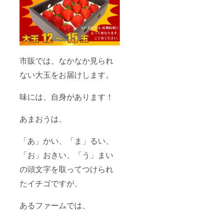
まして
め、承
は、ご
ること
注文状
ができ
況と収
ませ
穫量に
ん。何
よるた
卒ご了
め、承
承くだ
市販では、なかなか見られ
ること
さいま
ができ
すよう
ない大玉をお届けします。
ませ
お願い
ん。何
申し上
卒ご了
げま
味には、自身があります！
承くだ
す。 ■
さいま
時間帯
すよう
指定 午
あまおうは、
お願い
前中/12
申し上
時～14
げま
時/14時
「あ」かい、「ま」るい、
す。 ■
～16
時間帯
「お」おきい、「う」まい
時/16時
指定 午
～18
の頭文字を取ってつけられ
前中/12
時/18時
時～14
～20
たイチゴですが、
時/14時
時/19時
～16
～21時
時/16時
納品書
あるファームでは、
～18
等の同
時/18時
封につ