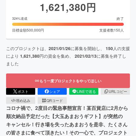
1,621,380
円
終了
324
%達成
目標金額
500,000
円
支援者数
150
人
このプロジェクトは、
2021/01/26
に募集を開始し、
150
人の支援
により
1,621,380
円の資金を集め、
2021/02/13
に募集を終了し
ました
もう一度プロジェクトをやってほしい
ポスト
シェア
LINEで送る
URLコピー
埋め込み
QRコード
コロナ禍で、2度目の緊急事態宣言！某百貨店に2月から
順次納品予定だった【大玉あまおうギフト】が突然の
キャンセル！行き場を失ったあまおうを是非、たくさん
の皆さまに食べて頂きたい！その一心で、プロジェクト