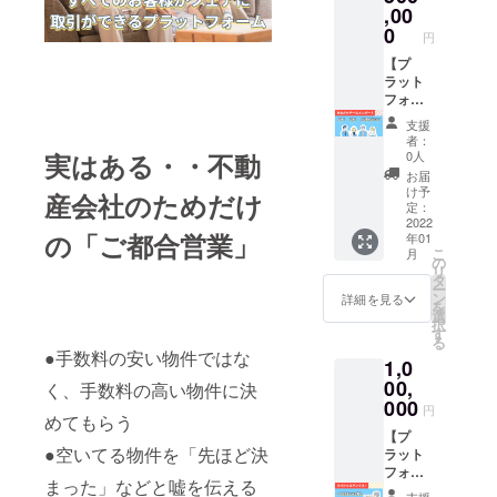
一緒に
俗に反
す。 法
,00
ション
盛り上
するも
人名、
0
※日時
円
げてい
の、反
個人名
は、
きま
社会的
問わず
【プ
メール
しょ
勢力に
掲載可
ラット
にてご
う！
関する
能で
フォー
相談さ
※CAMP
ものは
す。備
ム事業
せてい
支援
FIRE コ
禁止で
考欄に
の全国
ただき
者：
ミュニ
す ※開
掲載さ
展開
実はある・・不動
ます。
0人
ティに
始時期
れたい
チーム
お届
てオー
と掲載
表記を
への参
け予
産会社のためだけ
プン予
内容に
お知ら
加権
定：
定 ※参
関して
せくだ
利】 本
2022
の「ご都合営業」
年01
加費月
は、
さい。
クラウ
こ
月
額千円
メール
書籍を
ドファ
の
リ
の予定
にてご
１冊お
ンディ
タ
ー
は別途
相談さ
届けさ
ングに
ン
詳細を見る
を
でお支
せてい
せてい
てプ
選
択
払いを
ただき
ただき
ラット
す
る
願いま
ます。
ます。
フォー
●手数料の安い物件ではな
1,0
す
お届け
ム第1弾
時期：
完成
00,
く、手数料の高い物件に決
2021年
後、全
000
円
12月中
国に普
めてもらう
旬
及させ
【プ
●空いてる物件を「先ほど決
ていく
ラット
プロ
フォー
まった」などと嘘を伝える
ジェク
ムサイ