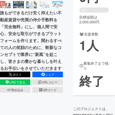
まちづくり・地域活性化
0%
誰もができるだけ安く抑えたい不
目標金額は
動産賃貸や売買の仲介手数料を
2,000,000円
CAMPFIRE for Social Good
CAMPFIRE Creation
「完全無料」にし、個人間で安
CAMPFIREふるさと納税
machi-ya
コミュニティ
心、安全な取引ができるプラット
支援者数
1
人
フォームを作ります。関わるすべ
ての人の笑顔のために、斬新なコ
ンセプトで業界に“新風”を起こ
し、皆さまの豊かな暮らしを叶え
募集終了まで残
るお手伝いをさせていただきます
り
終了
ポスト
シェア
LINEで送る
URLコピー
埋め込み
QRコード
このプロジェクトは、