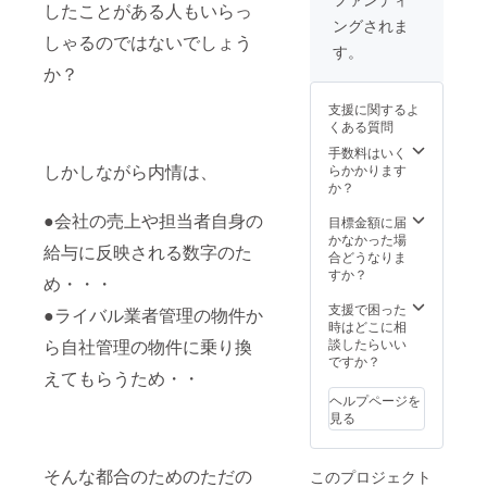
したことがある人もいらっ
参加い
までの
ングされま
ただけ
流れ］
しゃるのではないでしょう
ます。
①ご入
す。
※開始時
金確認
か？
期に関
後、事
して
務局か
支援に関するよ
は、
ら契約
くある質問
メール
書を送
にてご
らせて
手数料はいく
相談さ
いただ
しかしながら内情は、
らかかります
せてい
きま
か？
ただき
す。 ②
●会社の売上や担当者自身の
ます。
プラッ
目標金額に届
ト
かなかった場
給与に反映される数字のた
フォー
合どうなりま
ムサイ
すか？
め・・・
ト完成
の時
支援で困った
●ライバル業者管理の物件か
期、掲
時はどこに相
載イ
ら自社管理の物件に乗り換
談したらいい
メージ
ですか？
えてもらうため・・
をご連
絡いた
ヘルプページを
しま
見る
す。 ③
クリッ
クした
そんな都合のためのただの
このプロジェクト
推移先