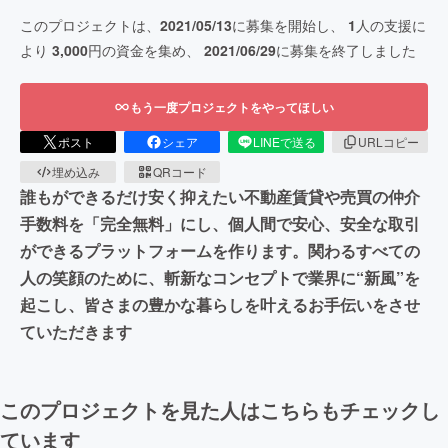
このプロジェクトは、
2021/05/13
に募集を開始し、
1
人の支援に
より
3,000
円の資金を集め、
2021/06/29
に募集を終了しました
もう一度プロジェクトをやってほしい
ポスト
シェア
LINEで送る
URLコピー
埋め込み
QRコード
誰もができるだけ安く抑えたい不動産賃貸や売買の仲介
手数料を「完全無料」にし、個人間で安心、安全な取引
ができるプラットフォームを作ります。関わるすべての
人の笑顔のために、斬新なコンセプトで業界に“新風”を
起こし、皆さまの豊かな暮らしを叶えるお手伝いをさせ
ていただきます
このプロジェクトを見た人はこちらもチェックし
ています