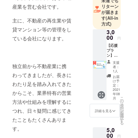
未達でも
産業を営む会社です。
リターン
が届きま
す
(All-in
主に、不動産の再生業や賃
方式)
貸マンション等の管理をし
3,0
00
ている会社になります。
円
【応援
プラ
ン】感
謝の気
支援
持ちを
独立前から不動産業に携
者：
込めた
1人
わってきましたが、長きに
お礼
お届
メール
け予
わたり足を踏み入れてきた
感謝の
定：
気持ち
2021
からこそ、業界特有の営業
年08
を込め
こ
月
て御礼
の
方法や仕組みを理解するに
リ
メール
タ
ー
を送ら
つれ、日々疑問に感じてき
ン
詳細を見る
を
せてい
選
択
たこともたくさんありま
ただき
す
る
ます！
す。
5,0
00
円