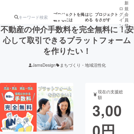
新
ロ
規
グ
会
プロジェクトを掲
はじ
プロジェクト
/
載するには
める
をさがす
イ
員
ン
登
不動産の仲介手数料を完全無料に！安
録
心して取引できるプラットフォーム
を作りたい！
人気のプロ
注目のリ
注目の新着プロ
募集終了が近いプ
もうすぐ公開
ジェクト
ターン
ジェクト
ロジェクト
されます
JamsDesign
まちづくり・地域活性化
アート・写真
音楽
現在の支援総
テクノロジー・ガジェット
ゲーム・サ
額
3,00
映像・映画
書籍・雑誌
0
円
ビジネス・起業
チャレンジ