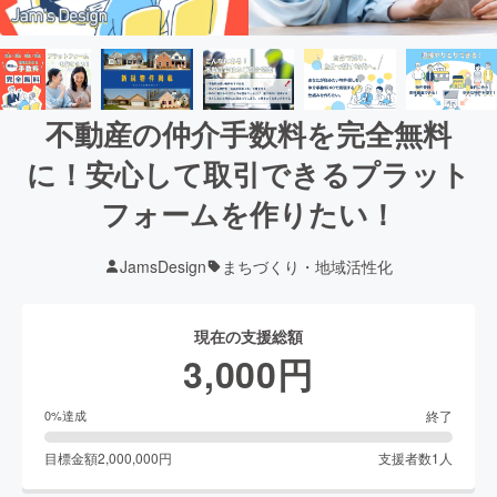
不動産の仲介手数料を完全無料
に！安心して取引できるプラット
フォームを作りたい！
JamsDesign
まちづくり・地域活性化
現在の支援総額
3,000
円
終了
0
%達成
目標金額
2,000,000
円
支援者数
1
人