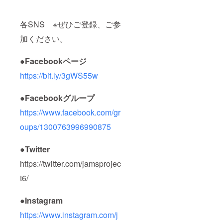
各SNS ※ぜひご登録、ご参
加ください。
●Facebookページ
https://bit.ly/3gWS55w
●Facebookグループ
https://www.facebook.com/gr
oups/1300763996990875
●Twitter
https://twitter.com/jamsprojec
t6/
●Instagram
https://www.instagram.com/j