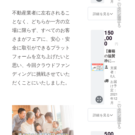
こ
月
な企画
ムの広
市のオ
の
バイス
リ
会議へ
告枠
フィス
タ
なども
ー
不動産業者に左右されるこ
の参加
に、あ
でのみ
ン
求めら
詳細を見る
を
・懇親
なたの
※その他
選
れ、い
となく、どちらか一方の立
択
会の運
ビジネ
は、オ
す
ろいろ
る
営企画
スの広
ンライ
な背景
場に限らず、すべてのお客
150
・活動
告を掲
ンでの
の方に
報
載でき
,00
セッ
喜んで
さまがフェアに、安心・安
告
る権利
ション
0
いただ
円
などを
です。
全に取引ができるプラット
※日時
いてい
グルー
通常15
【書籍
は、
るコン
フォームを立ち上げたいと
プリー
万円の
の協賛
メール
サル
ダーに
ところ
枠にお
にてご
ティン
思い、今回クラウドファン
お任せ
を今回
名前掲
相談さ
グで
支援
する予
に限
載（書
せてい
す。 ※
者：
ディングに挑戦させていた
定で
り、
籍1冊
ただき
対面の
0人
す。 上
100,000
付）】
ます。
場合
だくことにいたしました。
お届
記の
円とさ
上記の
は、弊
け予
他、イ
せてい
書籍に
定：
社兵庫
ベント
ただき
協賛枠
2021
県西宮
年12
なども
ます。
を設
市のオ
こ
月
してい
※1年間
け、そ
の
フィス
リ
く予定
その他
ちらに
タ
でのみ
ー
ですの
一切の
お名前
ン
※その他
詳細を見る
を
で、ぜ
費用は
を掲載
選
は、オ
択
ひご参
かかり
させて
す
ンライ
る
加いた
ません
いただ
ンでの
500
だき、
※公序良
きま
セッ