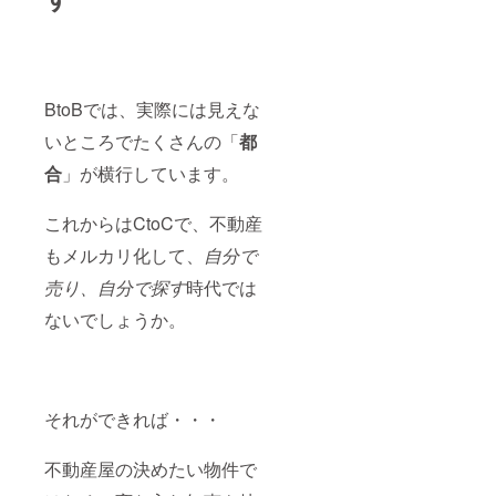
容に変
更が
あった
場合
は、す
ぐに修
BtoBでは、実際には見えな
正対応
いたし
いところでたくさんの「
都
ます。
※定期的
合
」が横行しています。
にPRも
行いま
これからはCtoCで、不動産
す。
もメルカリ化して、
自分で
売り、自分で探す
時代では
ないでしょうか。
それができれば・・・
不動産屋の決めたい物件で