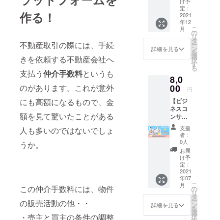
頻繁な
け予
年11月
メッ
定：
作る！
発売予
2021
セージ
年12
定の新
のやり
こ
月
刊書籍
取り
の
リ
にサイ
や、日
タ
不動産取引の際には、手続
ー
ンをし
中等に
ン
詳細を見る
を
てお届
必ずし
選
きを依頼する不動産会社へ
択
けさせ
もすぐ
す
る
ていた
にお返
支払う
仲介手数料
というも
8,0
だきま
事はで
す。 お
のがあります。これが意外
00
きませ
円
届け時
んので
にも高額になるもので、金
【ビジ
期：
ご了承
ネスコ
2021年
くださ
額を見て驚いたことがある
ンサル
12月中
い。 ※
ティン
旬
万一今
支援
人も多いのではないでしょ
グ・お
後連絡
者：
ため
先変更
0人
うか。
し】 約
の際に
お届
1時間／
は、予
け予
8,000円
定：
めお伝
通常
2021
えさせ
年07
10,000
ていた
こ
月
円のと
この仲介手数料には、物件
の
だきま
リ
ころを
タ
す ※永
ー
の販売活動の他・・
今回
ン
久保証
詳細を見る
を
20％OF
選
ではご
・売主と買主の条件の調整
択
Fの