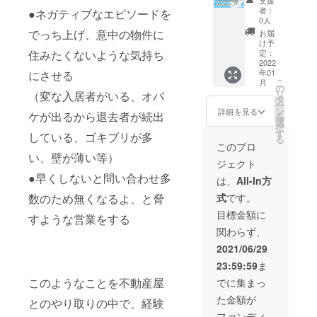
支援
トのメ
トご紹
者：
●ネガティブなエピソードを
ンバー
介枠の
0人
とし
永久掲
でっち上げ、意中の物件に
お届
て、
載権
け予
チーム
利】 プ
住みたくないような気持ち
定：
メン
ラット
2022
年01
にさせる
バーと
フォー
こ
月
共に広
ム内
の
リ
（変な入居者がいる、オバ
報活動
に、ご
タ
ー
のお手
支援く
ン
詳細を見る
ケが出るから退去者が続出
を
伝いを
ださっ
選
択
してい
た方用
す
している、ゴキブリが多
る
ただい
にスペ
このプロ
たり、
シャル
い、壁が薄い等）
ジェクト
企画会
サンク
●早くしないと問い合わせ多
議への
スとし
は、
All-In方
参加な
て特別
数のため無くなるよ、と脅
式
です。
どがで
なVIP枠
きる権
を設
目標金額に
すような営業をする
利にな
け、ご
関わらず、
りま
紹介枠
す。 ご
として
2021/06/29
本人が
永久に
23:59:59
ま
脱退の
掲載さ
意思を
せてい
このようなことを不動産屋
でに集まっ
お持ち
ただき
た金額が
になる
ます。
とのやり取りの中で、経験
までご
［掲載
ファンディ