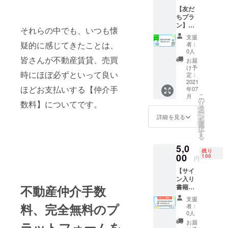
【友だ
ちプラ
ン】個
それらの中でも、いつも懐
人連絡
支援
先の交
疑的に感じてきたことは、
者：
換（友
0人
達にな
皆さんが不動産賃貸、売買
お届
れま
け予
時にほぼ必ずといって良い
す！）
定：
私、清
2021
ほどお支払いする【仲介手
年07
水と友
こ
月
達にな
の
数料】についてです。
リ
れるプ
タ
ー
ランで
ン
詳細を見る
を
す。 気
選
択
軽に
す
る
メッ
5,0
セージ
残り
のやり
00
100
円
取りが
【サイ
できる
ン入り
LINEの
不動産仲介手数
書籍】
交換を
先着100
させて
支援
名様限
いただ
料、完全無料のプ
者：
定！ 幻
きま
0人
冬舎よ
す。 ＊
お届
ラットフォームを
り2021