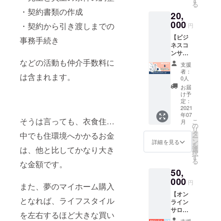
す
ざいま
る
8,000円
せん
・契約書類の作成
20,
とさせ
ていた
000
・契約から引き渡しまでの
円
だきま
【ビジ
す。 経
事務手続き
ネスコ
営、ビ
ンサル
ジネス
ティン
などの活動も仲介手数料に
に関す
支援
グ・
ること
者：
は含まれます。
しっか
の他、
0人
り】 約
業種業
お届
3時間／
態規模
け予
20,000
を問わ
定：
円 通常
2021
ず、
年07
30,000
ちょっ
そうは言っても、衣食住…
こ
月
円を今
とした
の
リ
回に限
ご相談
タ
中でも住環境へかかるお金
ー
り
事でも
ン
詳細を見る
を
33％OF
は、他と比してかなり大き
何でも
選
択
Fの
お気軽
す
る
な金額です。
20,000
にご相
50,
円とさ
談くだ
せてい
000
さい。
円
また、夢のマイホーム購入
ただき
不動産
【オン
ます。
に関す
となれば、ライフスタイル
ライン
おため
ること
サロン
し1時間
や会社
を左右するほど大きな買い
でのグ
より、
経営、