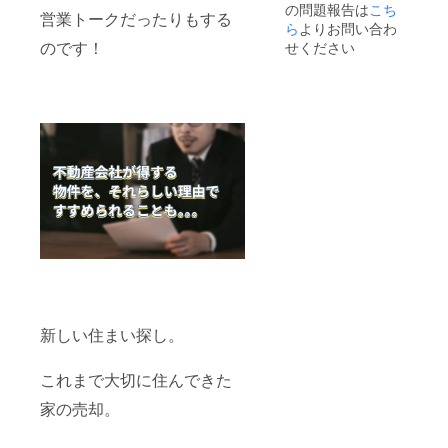
の問題報告は
こち
のURL
営業トークだったりもする
など掲
ら
よりお問い合わ
載情報
のです！
せください
のお打
合せを
お願い
しま
す。 ④
オフィ
シャル
スポン
サーの
一覧
ページ
上部
に、
トップ
スポン
サーと
して大
きく御
新しい住まい探し。
社のロ
ゴを掲
載いた
これまで大切に住んできた
しま
家の売却。
す。 ※
プラッ
ト