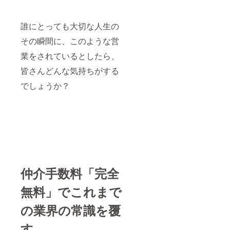
フォー
ムサイ
トが存
誰にとっても大切な人生の
続する
限り、
その瞬間に、このような営
永久に
掲載さ
業をされているとしたら、
せてい
皆さんどんな気持ちがする
ただき
ます。
でしょうか？
※お名前
または
企業
名、そ
の他、
ロゴや
画像、
SNSや
企業の
URLリ
ンクな
仲介手数料「完全
ど、ご
希望の
無料」でこれまで
ものを
掲載可
の業界の常識を覆
能で
す。 ※
す
掲載内