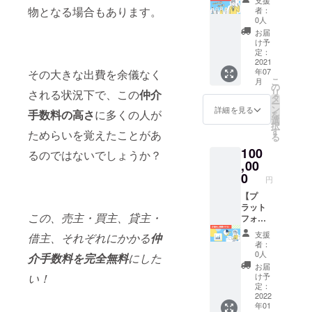
支援
ループ
もっと
税金、
物となる場合もあります。
者：
リー
しっか
金融に
0人
ダーに
りお話
ついて
お届
なれる
する時
など、
け予
権利】
間をご
定：
長年の
2021年
2021
希望の
経験か
年07
その大きな出費を余儀なく
7月より
方は、
ら培っ
こ
月
立ち上
こちら
の
てきた
リ
される状況下で、この
仲介
げるオ
のプラ
タ
実践的
ー
ンライ
ンでご
ン
な知識
詳細を見る
手数料の高さ
に多くの人が
を
ンサロ
相談く
選
を持ち
択
ン内
ださ
す
合わせ
ためらいを覚えたことがあ
る
で、管
い。 お
ている
100
理や企
ためし
るのではないでしょうか？
ので、
画運営
,00
プラン
これま
をして
と変わ
0
でにも
円
いくグ
らず、
不動産
ループ
【プ
ご相談
に限ら
リー
ラット
内容に
ず、起
この、売主・買主、貸主・
ダーに
フォー
ついて
業の相
なれる
ムサイ
は問い
談や、
支援
借主、それぞれにかかる
仲
権利で
トに1年
ませ
資産運
者：
す。 ・
間広告
ん。 ※
用、現
0人
介手数料を完全無料
にした
このプ
掲載で
対面の
状の環
お届
ラット
きる権
場合
い！
境から
け予
ホーム
利】 プ
は、弊
定：
独立す
の補備
ラット
2022
社兵庫
るため
年01
修正的
フォー
県西宮
のアド