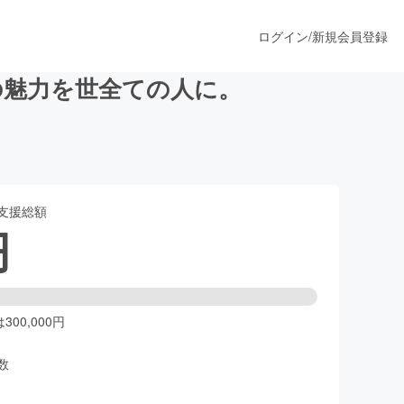
ログイン
/
新規会員登録
の魅力を世全ての人に。
うすぐ公開されます
支援総額
プロダクト
円
ファッション
スポーツ
00,000円
数
ア
ソーシャルグッド
人