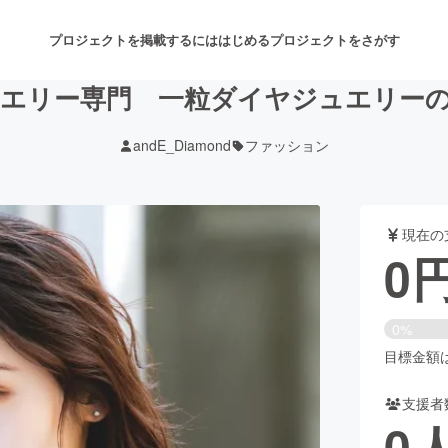
プロジェクトを掲載するには
はじめる
プロジェクトをさがす
エリー専門 一粒ダイヤジュエリー
andE_Diamond
ファッション
注目のリターン
注目の新着プロジェクト
募集終了が近いプロジェクト
も
現在の
音楽
舞台・パフォーマンス
0
ゲーム・サービス開発
フード・飲食店
0%
書籍・雑誌出版
アニメ・漫画
目標金額は3
支援者
チャレンジ
ビューティー・ヘルスケ
0