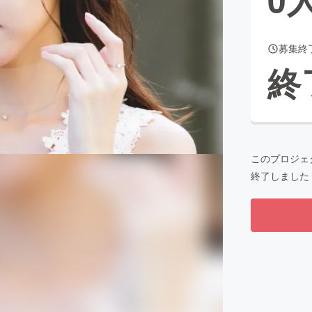
募集終
CAMPFIRE for Social Good
CAMPFIRE Creation
終
CAMPFIREふるさと納税
machi-ya
コミュニティ
このプロジェ
終了しました