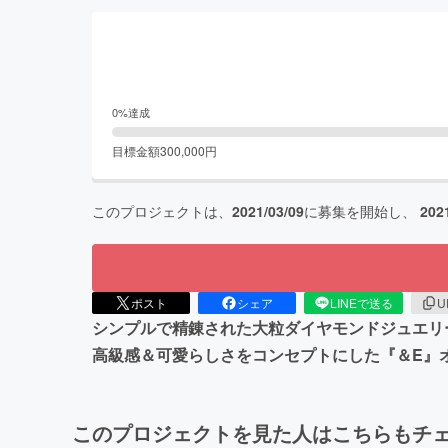
0
%達成
目標金額
300,000
円
このプロジェクトは、
2021/03/09
に募集を開始し、
202
ポスト
シェア
LINEで送る
U
シンプルで精錬された大粒ダイヤモンドジュエリ
高級感＆可愛らしさをコンセプトにした『＆E』
このプロジェクトを見た人はこちらもチ