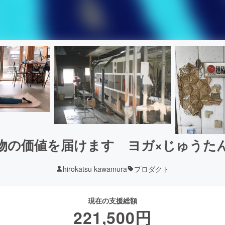
物の価値を届けます ヨガ×じゅうた
hirokatsu kawamura
プロダクト
現在の支援総額
221,500
円