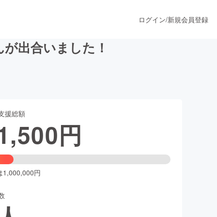
ログイン
/
新規会員登録
んが出合いました！
うすぐ公開されます
支援総額
プロダクト
1,500
円
ファッション
スポーツ
,000,000円
数
ア
ソーシャルグッド
人