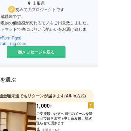
山形県
初めてのプロジェクトです
る絨毯屋です。
の敷物の価値感が変わるモノをご用意致しました。
ートマットで他には無い心地いいをお届け致しま
wPprmRgx0
ozumi-rug.com/
メッセージを送る
を選ぶ
標金額未達でもリターンが届きます
(All-in方式)
1,000
円
ご支援頂いた方へ御礼のメールを送
らせて頂きます ※申し込み後、順次
送らせて頂きます
支援者：6人