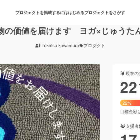
プロジェクトを掲載するには
はじめる
プロジェクトをさがす
物の価値を届けます ヨガ×じゅうた
hirokatsu kawamura
プロダクト
注目のリターン
注目の新着プロジェクト
募集終了が近いプロジェクト
も
現在の
音楽
舞台・パフォーマンス
22
ゲーム・サービス開発
フード・飲食店
22%
書籍・雑誌出版
アニメ・漫画
目標金額は1
支援者
チャレンジ
ビューティー・ヘルスケ
17