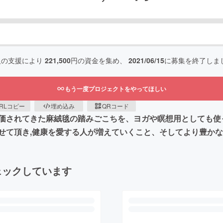
人の支援により
221,500
円の資金を集め、
2021/06/15
に募集を終了しま
もう一度プロジェクトをやってほしい
RLコピー
埋め込み
QRコード
価されてきた麻絨毯の踏みごこちを、ヨガや瞑想用としても使
せて頂き,健康を愛する人が増えていくこと、そしてより豊か
ェックしています