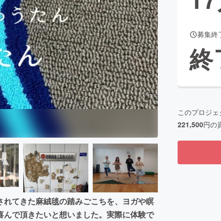
募集終
CAMPFIRE for Social Good
CAMPFIRE Creation
終
CAMPFIREふるさと納税
machi-ya
コミュニティ
このプロジェ
221,500
円の
されてきた麻絨毯の踏みごこちを、ヨガや瞑
喜んで頂きたいと想いました。実際に体験で