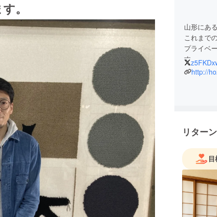
ます。
山形にあ
これまで
プライベ
す。
z5FKDx
http://h
リターン
目