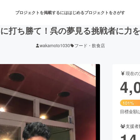
プロジェクトを掲載するには
はじめる
プロジェクトをさがす
に打ち勝て！呉の夢見る挑戦者に力
wakamoto1030
フード・飲食店
注目のリターン
注目の新着プロジェクト
募集終了が近いプロジェクト
も
現在の
音楽
舞台・パフォーマンス
4,
ゲーム・サービス開発
フード・飲食店
101%
書籍・雑誌出版
アニメ・漫画
目標金額は4
支援者
チャレンジ
ビューティー・ヘルスケ
14