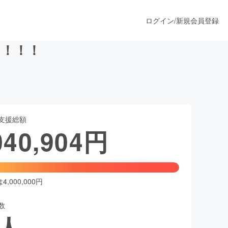
ログイン
/
新規会員登録
を！！！
うすぐ公開されます
支援総額
プロダクト
040,904
円
ファッション
スポーツ
,000,000円
数
ア
ソーシャルグッド
人