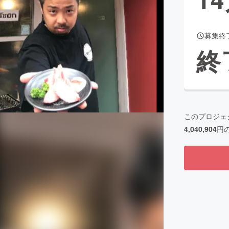
募集終
CAMPFIRE for Social Good
CAMPFIRE Creation
終
CAMPFIREふるさと納税
machi-ya
コミュニティ
このプロジェ
4,040,904
円