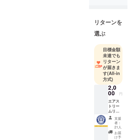
・血液型：A
型
・星座：ふ
リターンを
たご座
・出身地：
選ぶ
埼玉県所沢
市
目標金額
1985年...埼
未達でも
玉県所沢市
リターン
に生まれる
が届きま
少年時代は
す
(All-in
サッカーと
方式)
水泳に熱中
2,0
趣味は格闘
00
円
技観戦
エアス
2001年...埼
トリー
ムリ
玉県私立高
ゾート
校に入学 ト
支援
ステッ
者：
ライアスロ
カーを
21人
お送り
ンで全国大
お届
しま
け予
会ベスト16