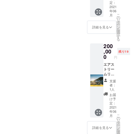
約
にてお
です。
定：
2020年…株
伝えさ
エアス
2021
年06
せてい
トリー
式会社EDGE
こ
月
ただき
ムリ
の
リ
業務委託契
ます。
ゾート
タ
ー
※現地ま
の看板
約
ン
詳細を見る
を
での交
に企業
選
NIPPONIA
択
通費は
名を掲
す
る
小菅 源流の
別途必
載させ
200
要で
ていた
村 崖の
す。 ※
だきま
,00
残り19
家 開業
日程は
す。 あ
0
円
立ち上げ、
メール
なたの
にて打
名前や
エアス
合せさ
企業名
トリー
せてい
をエア
ムリ
ただき
スト
ゾート
支援
ます。
リーム
の年間
者：
リゾー
パスに
1人
トの看
なりま
お届
板でPR
す。 エ
け予
できま
アスト
定：
す。 ※
リーム
2021
年06
掲載内
リゾー
こ
月
容は
トを月2
の
リ
メール
回まで
タ
ー
にて打
利用で
ン
詳細を見る
を
合せさ
きま
選