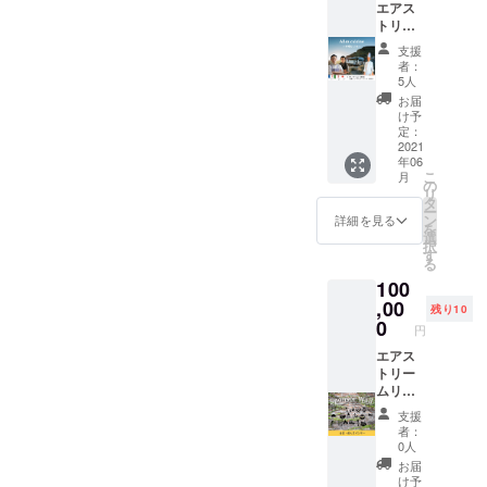
エアス
の為 業務
お選び
トリー
いただ
委託契約終
ムリ
けま
支援
了
ゾート1
す。 ※
者：
日体験
コース
2019年…株
5人
& 出張
の詳細
お届
式会社EDGE
シェフ
などは
け予
業務委託契
ディ
メール
定：
ナー
2021
にてお
約
年06
コース
伝えさ
こ
NIPPONIA
月
の食事
せてい
の
リ
ができ
小菅 源流の
ただき
タ
ー
る権利
ます。
ン
詳細を見る
村 開業
を
です。
※現地ま
選
択
レストラン
コース
での交
す
る
はフレ
通費は
立ち上げ、
100
ンチ、
別途必
料理監修
和食、
,00
要で
残り10
山梨県小菅
鉄板焼
す。 ※
0
円
きから
日程は
村 株式会
お選び
エアス
メール
社 源 道
いただ
トリー
にて打
けま
ムリ
の駅こす
合せさ
す。 ※
ゾート
せてい
げ 源流レ
支援
コース
のスポ
ただき
者：
ストラン
の詳細
ンサー
ます。
0人
などは
になれ
業務委託契
お届
メール
る権利
け予