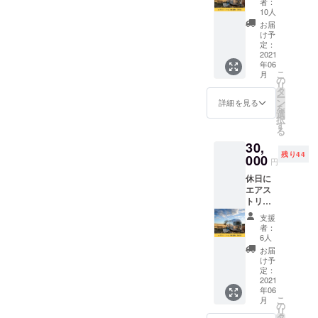
ただき
上げや運営
者：
を1日体
す。 ※
ます。
10人
を学ぶ
験でき
日程は
※支援
お届
る権利
2016年...株
メール
時、必
け予
です。
にて打
定：
ず備考
式会社あど
※現地ま
2021
合せさ
欄にご
ばる 店舗運
年06
での交
せてい
希望の
こ
月
通費は
ただき
の
営事業部退
お名前
リ
別途必
ます。
タ
をご記
社
ー
要で
※支援
ン
入くだ
詳細を見る
を
2016年...株
す。 ※
時、必
選
さい。
択
日程は
ず備考
す
式会社
る
メール
欄にご
CALME 西麻
30,
にて打
希望の
残り44
合せさ
000
布 BAR
お名前
円
せてい
をご記
SEVEN
休日に
ただき
入くだ
THREE 入社
エアス
ます。
さい。
トリー
店長として
ムリ
支援
スタッフ教
ゾート
者：
を1日体
育、店舗運
6人
験でき
お届
営
る権利
け予
2017年...株
です。
定：
※現地ま
2021
式会社 Next
年06
での交
Food Culture
こ
月
通費は
の
リ
設立
別途必
タ