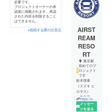
必要です。
プロジェクトオーナーの承
認後に掲載されます。承認
された内容を削除すること
はできません。
AIRST
※投稿する際の注意点
REAM
RESO
RT
東京都
初めてのプ
ロジェクト
です
鈴木啓泰
（スズキ ヒ
ロヤス）
・生年月
https://space-resort.co.jp
日：昭和60
メッセー
年6月19日
ジを送る