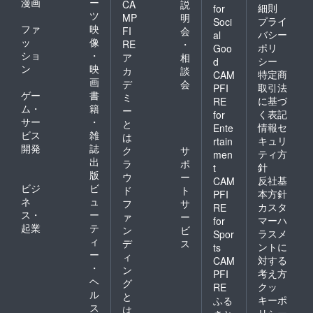
漫画
ー
CA
説
細則
for
ツ
MP
明
プライ
Soci
ファ
映
FI
会
バシー
al
ッ
像
RE
・
ポリ
Goo
ショ
・
ア
相
シー
d
ン
映
カ
談
特定商
CAM
画
デ
会
取引法
PFI
ゲー
書
ミ
に基づ
RE
ム・
籍
ー
く表記
for
サー
・
と
情報セ
Ente
ビス
雑
は
キュリ
rtain
開発
誌
ク
サ
ティ方
men
出
ラ
ポ
針
t
版
ウ
ー
反社基
CAM
ビジ
ビ
ド
ト
本方針
PFI
ネ
ュ
フ
サ
カスタ
RE
ス・
ー
ァ
ー
マーハ
for
起業
テ
ン
ビ
ラスメ
Spor
ィ
デ
ス
ントに
ts
ー
ィ
対する
CAM
・
ン
考え方
PFI
ヘ
グ
クッ
RE
ル
と
キーポ
ふる
ス
は
リシー