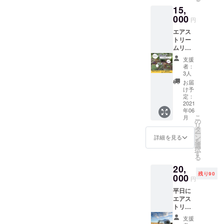
拓した
ロ総合格闘
15,
エリア
家を目指し
にプ
000
円
レート
株式会社 東
エアス
を作
武ホテルマ
トリー
り、そ
ムリ
のプ
ネジメント
ゾート
レート
支援
調理部和食
に花を
にお名
者：
調理課 退社
植える
前を掲
3人
ことが
載しま
数々の飲食
お届
できる
す。 開
け予
店でアルバ
権利で
拓のお
定：
す。 あ
2021
イト
手伝い
年06
なたの
DIYがで
2011年...プ
こ
月
名前を
きま
の
リ
ロデビュー
ロゴ付
す。 ※
タ
ー
き名札
現地ま
ン
初戦TKO勝
詳細を見る
を
で掲載
での交
選
利 2014年 引
択
しま
通費は
す
る
退
す。 種
別途必
20,
付きに
要で
2015年...株
残り90
なりま
000
す。 ※
円
式会社あど
す。 ※
日程は
平日に
現地ま
ばる 店舗運
メール
エアス
での交
にて打
営事業部入
トリー
通費は
合せさ
社 店舗立ち
ムリ
別途必
せてい
支援
ゾート
要で