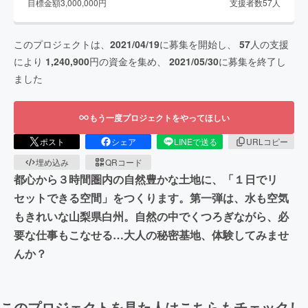
目標金額
3,000,000
円
支援者数
57
人
このプロジェクトは、
2021/04/19
に募集を開始し、
57
人の支援
により
1,240,900
円の資金を集め、
2021/05/30
に募集を終了し
ました
もう一度プロジェクトをやってほしい
ポスト
シェア
LINEで送る
URLコピー
埋め込み
QRコード
都心から３時間圏内の自然豊かな土地に、「１日でリ
セットできる空間」をつくります。第一弾は、水も空気
もきれいな山梨県白州。自然の中でくつろぎながら、必
要な仕事もこなせる…大人の秘密基地、体験してみませ
んか？
このプロジェクトを見た人はこちらもチェックし