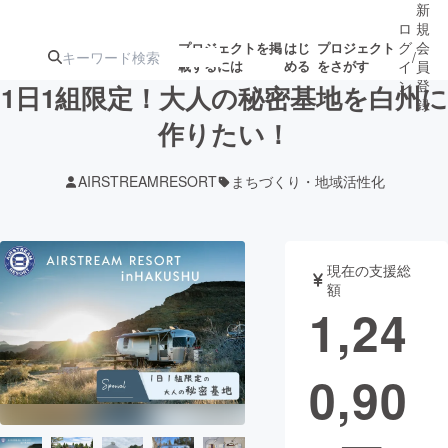
新
ロ
規
グ
会
プロジェクトを掲
はじ
プロジェクト
/
載するには
める
をさがす
イ
員
ン
登
1日1組限定！大人の秘密基地を白州に
録
作りたい！
人気のプロ
注目のリ
注目の新着プロ
募集終了が近いプ
もうすぐ公開
AIRSTREAMRESORT
まちづくり・地域活性化
ジェクト
ターン
ジェクト
ロジェクト
されます
アート・写真
音楽
現在の支援総
額
1,24
テクノロジー・ガジェット
ゲーム・サ
0,90
映像・映画
書籍・雑誌
ビジネス・起業
チャレンジ