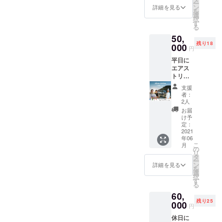
ー
要で
ン
詳細を見る
株式会社
を
す。 ※
選
択
CALME 西麻
日程は
す
る
メール
布 BAR
50,
にて打
SEVEN
残り18
合せさ
000
円
THREE 業務
せてい
平日に
ただき
委託契約に
エアス
ます。
変更
トリー
ムリ
山梨県小菅
支援
ゾート1
者：
村 株式会
日体験
2人
社 源 温
& 出張
お届
シェフ
泉施設内
け予
ディ
定：
食事処ひの
ナー
2021
年06
き 業務委
コース
こ
月
の食事
の
託契約
リ
ができ
タ
ー
2018年…株
る権利
ン
詳細を見る
を
です。
式会社
選
択
コース
す
CALME 西麻
る
はフレ
布 BAR
60,
ンチ、
残り25
和食、
000
SEVEN
円
鉄板焼
THREE 閉店
休日に
きから