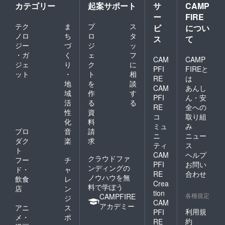
カテゴリー
起案サポート
サ
CAMP
ー
FIRE
テク
ま
プ
ス
ビ
につい
ノロ
ち
ロ
タ
ス
て
ジー
づ
ジ
ッ
・ガ
く
ェ
フ
CAM
CAMP
ジェ
り
ク
に
PFI
FIREと
ット
・
ト
相
RE
は
地
を
談
CAM
あんし
域
作
す
PFI
ん・安
活
る
る
RE
全への
性
資
コ
取り組
化
料
ミュ
み
プロ
音
請
ニ
ニュー
ダク
楽
求
ティ
ス
ト
CAM
ヘルプ
クラウドファ
フー
チ
PFI
お問い
ンディングの
ド・
ャ
RE
合わせ
ノウハウを無
飲食
レ
Crea
料で学ぼう
店
ン
tion
各種規定
CAMPFIRE
ジ
CAM
アカデミー
アニ
ス
利用規
PFI
メ・
ポ
約
RE