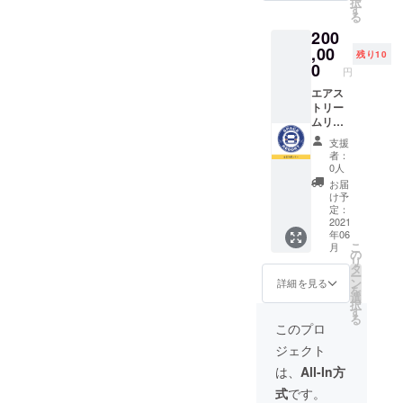
択
せてい
す。 ※
す
る
ただき
現地ま
200
ます。
での交
※ボード
通費は
,00
残り10
に企業
別途必
0
円
ロゴを
要で
貼れま
す。 ※
エアス
す。 ※
日程は
トリー
掲載期
メール
ムリ
間は1年
にて打
ゾート
支援
間で
合せさ
の企業
者：
す。
せてい
スポン
0人
ただき
サーに
お届
ます。
なれる
け予
※利用期
権利で
定：
間は1年
す。 エ
2021
年06
間で
アスト
こ
月
す。
リーム
の
リ
リゾー
タ
ー
トのHP
ン
詳細を見る
を
に企業
選
択
ロゴと
す
る
企業の
このプロ
ホーム
ジェクト
ページ
のリン
は、
All-In方
クを掲
式
です。
載させ