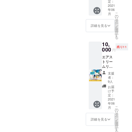
す。 ※
定：
位 3年間 回
送料込
2021
年06
みのお
転寿司屋で
こ
月
値段で
の
リ
アルバイト
す。
タ
ー
2004年...株
ン
詳細を見る
を
選
式会社 東辰
択
す
る
興 日本料理
10,
あみもと入
残り11
000
円
社
エアス
2004年...株
トリー
式会社 東辰
ムリ
興 日本料理
ゾート
支援
のバー
あみもと閉
者：
ベ
9人
店
キュー
お届
2004年...株
エリア
け予
開拓イ
定：
式会社 東武
ベント
2021
ホテルマネ
年06
に参加
こ
月
できる
ジメント調
の
リ
権利で
タ
理部和食調
ー
す。 開
ン
詳細を見る
を
理課 入社
拓者と
選
択
して開
す
2009年...プ
る