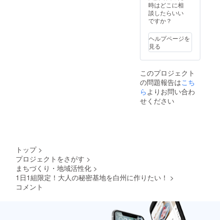
せてい
時はどこに相
ただき
談したらいい
ます。
ですか？
※掲載期
間は1年
ヘルプページを
間で
見る
す。
このプロジェクト
の問題報告は
こち
ら
よりお問い合わ
せください
トップ
>
プロジェクトをさがす
>
まちづくり・地域活性化
>
1日1組限定！大人の秘密基地を白州に作りたい！
>
コメント