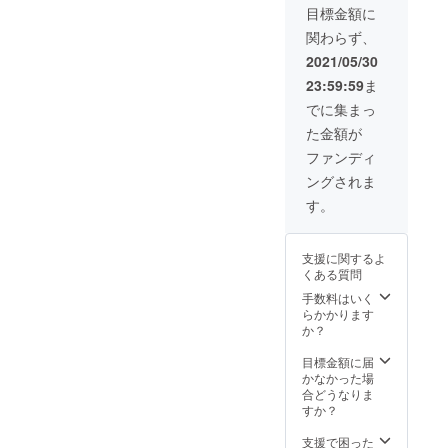
ていた
目標金額に
だきま
関わらず、
す。 あ
なたの
2021/05/30
企業名
23:59:59
ま
をエア
スト
でに集まっ
リーム
た金額が
リゾー
トのHP
ファンディ
でPRで
ングされま
きま
す。 相
す。
互に
AIRSTR
EAM
支援に関するよ
RESOR
くある質問
Tスポン
サーロ
手数料はいく
ゴを貼
らかかります
ること
か？
ができ
ます。
目標金額に届
※掲載内
かなかった場
容は
合どうなりま
メール
すか？
にて打
合せさ
支援で困った