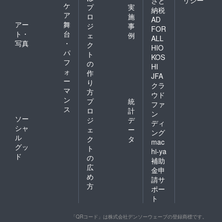
さと
ケ
プ
実
納税
ア
ロ
施
AD
アー
舞
ジ
事
FOR
ト・
台
ェ
例
ALL
写真
・
ク
HIO
パ
ト
KOS
フ
の
HI
ォ
作
JFA
ー
り
クラ
マ
方
ウド
ン
プ
統
ファ
ス
ロ
計
ン
ソー
ジ
デ
ディ
シャ
ェ
ー
ング
ル
ク
タ
mac
グッ
ト
hi-ya
ド
の
補助
広
金申
め
請サ
方
ポー
ト
「QRコード」は株式会社デンソーウェーブの登録商標です。