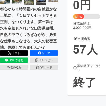
0
円
都心から３時間圏内の自然豊かな
まちづくり・地域活性化
土地に、「１日でリセットできる
41%
空間」をつくります。第一弾は、
目標金額は
CAMPFIRE for Social Good
CAMPFIRE Creation
3,000,000円
水も空気もきれいな山梨県白州。
CAMPFIREふるさと納税
machi-ya
コミュニティ
自然の中でくつろぎながら、必要
支援者数
な仕事もこなせる…大人の秘密基
57
人
地、体験してみませんか？
ポスト
シェア
LINEで送る
URLコピー
募集終了まで残
埋め込み
QRコード
り
終了