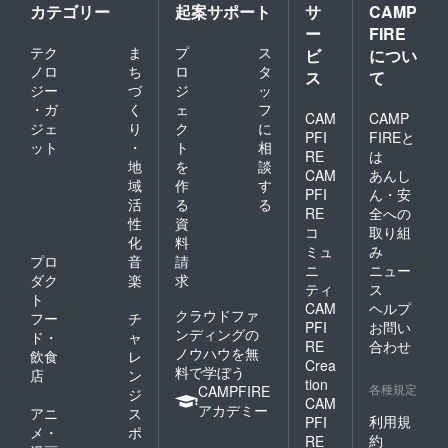
カテゴリー
起案サポート
サ
CAMP
ー
FIRE
テク
ま
プ
ス
ビ
につい
ノロ
ち
ロ
タ
ス
て
ジー
づ
ジ
ッ
・ガ
く
ェ
フ
CAM
CAMP
ジェ
り
ク
に
PFI
FIREと
ット
・
ト
相
RE
は
地
を
談
CAM
あんし
域
作
す
PFI
ん・安
活
る
る
RE
全への
性
資
コ
取り組
化
料
ミュ
み
プロ
音
請
ニ
ニュー
ダク
楽
求
ティ
ス
ト
CAM
ヘルプ
クラウドファ
フー
チ
PFI
お問い
ンディングの
ド・
ャ
RE
合わせ
ノウハウを無
飲食
レ
Crea
料で学ぼう
店
ン
tion
各種規定
CAMPFIRE
ジ
CAM
アカデミー
アニ
ス
利用規
PFI
メ・
ポ
約
RE