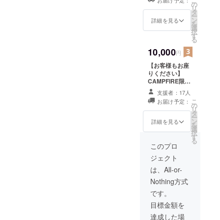
こ
お届け予定：
事もありますが、刺激的な
す。自宅と職場
の
（紙の）自然の質感を活か
てこの世に出る事ができま
リ
に１つずつ、パ
タ
チャレンジを親子でなんと
ー
したものに仕上がっていま
ソコンとiPadに
ン
した。パトロンの皆様、
詳細を見る
を
１つずつ、仲良
選
かこなしております。工場
択
す。 商品自体のデザイン・
CAMPFIREスタッフの皆
しのあの人にプ
す
る
レゼント・・・
での作業が全て終わるまで
設計は楽しいのですが、
様、そして色々な形で支
10,000
（クルミ材プレ
円
は、はっきりとしたスケ
ミアムバージョ
Desktop ChairはPCスタン
援・応援していただいた皆
【お客様もお座
ンはお選びいた
ジュールをお伝えする事が
りください】
ドとしての機能をフィー
だけません）
様、本当にありがとうござ
CAMPFIRE限定
できないのですが、確実に
チャーした商品なので、質
いました！皆様のおかげで
親子椅子セッ
支援者：17人
ト。Desktop
お約束できるのは、全ての
こ
感等のクオリティだけでな
お届け予定：
生まれたDesktop Chair、そ
Chairに加え、
の
リ
パトロンの方へのお届けが
Desktop Chair
タ
く、使用時の利便性の検証
して私たちAtelier MOKUを
ー
とお揃い
ン
詳細を見る
を
終わるまで進捗状況をお伝
の、“My椅
選
や、（後ろに倒れないよう
今後ともよろしくお願いし
択
子”（ホンモノ）
す
えし続けること、そして、
る
に）応力計算をしたり強度
ます。Atelier MOKU東舘英
を制作します！
このプロ
皆様からの個別のお問い合
試験をしたりとシビアな部
ジェクト
之・将之---追伸１：今後の
わせに対しても引き続き真
は、All-or-
分が結構あります。 それに
活動報告は私たちのブログ
摯に対応させていただくこ
Nothing方式
比べると、パッケージを含
やfacebookで配信していき
です。
とです。そしてそれがすべ
め、商品以外の周辺アイテ
ますので、購読、「いい
目標金額を
て完了した頃には一般販売
ムのデザインは純粋に楽し
ね！」お願いします。追伸
達成した場