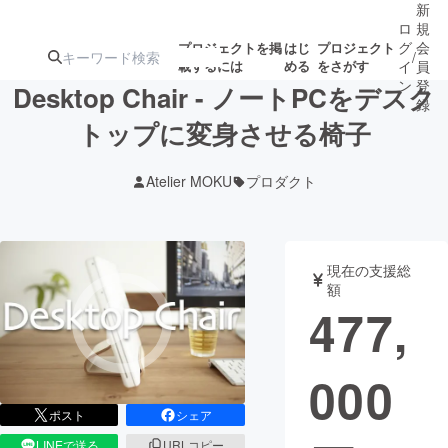
新
ロ
規
グ
会
プロジェクトを掲
はじ
プロジェクト
/
載するには
める
をさがす
イ
員
ン
登
Desktop Chair - ノートPCをデスク
録
トップに変身させる椅子
人気のプロ
注目のリ
注目の新着プロ
募集終了が近いプ
もうすぐ公開
Atelier MOKU
プロダクト
ジェクト
ターン
ジェクト
ロジェクト
されます
アート・写真
音楽
現在の支援総
額
477,
テクノロジー・ガジェット
ゲーム・サ
000
映像・映画
書籍・雑誌
ポスト
シェア
ビジネス・起業
チャレンジ
LINEで送る
URLコピー