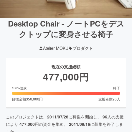
Desktop Chair - ノートPCをデス
クトップに変身させる椅子
Atelier MOKU
プロダクト
現在の支援総額
477,000
円
終了
136
%達成
目標金額
350,000
円
支援者数
96
人
このプロジェクトは、
2011/07/28
に募集を開始し、
96
人の支援
により
477,000
円の資金を集め、
2011/09/16
に募集を終了しま
した