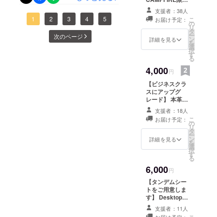
には先ほど、送付先を記入
皆様にお届けする際は、で
ているのか写真を送ってく
クルミ材プレミ
支援者：38人
アムバージョン
していただくアンケート
きれば一つひとつ直接お渡
1
2
3
4
5
こ
れるととても嬉しいです。
お届け予定：
をお届け。通常
の
リ
フォームをお送りしたとこ
は白いシナノキ
タ
しして感想を聞きたいので
メールやfacebookへの投
ー
次のページ
で作られる
ン
詳細を見る
ろです。今後、工場での梱
を
すが、なかなかそういう訳
DesktopChairで
選
稿、お待ちしております！
択
すが、焦げ茶色
す
包が終わったら、いったん
る
にもいきません。 当然、
皆様へのお届けによって、
の木目がきれい
4,000
なクルミの木で
発送用の倉庫に移動して、
円
しっかりとパッケージに包
私たちのCAMPFIREプロ
作ります。
送付先の情報をまとめ、宅
【ビジネスクラ
んでお届けするのですが、
ジェクトはひとまず完了と
スにアップグ
急便の送り状を印字してお
レード】 本革
そのパッケージの印刷がで
なりますが、この完了は
シートにアップ
送りする、という流れで
支援者：18人
きましたのでちょこっとだ
Desktop Chair商品化の達成
グレード。上記
こ
お届け予定：
いずれかのカ
の
す。Desktop Chairのプロ
リ
けお見せします。 実はもう
であり、これから「１人前
ラーのDesktop
タ
ー
ジェクトでは、最初は設計
Chairにフェルト
ン
詳細を見る
既に箱の形になって梱包作
の商品」としてこの世に出
を
製のクッション
選
択
と試作（＆度重なる試行錯
を本革にアップ
す
業も始めています。最終的
て行く新しい始まりです。
る
グレードしま
誤！）、次は資金調達、次
6,000
にどんなデザインになって
本日から我々のウェブサイ
す。
円
は製造、そして次は物流
いるかは届くまでのお楽し
【タンデムシー
トで正式な発売を開始しま
トをご用意しま
と、これまでに経験した事
み！ひとつだけ言えるの
す。Desktop Chairは、皆様
す】 Desktop
Chair２個セット
のない仕事が多くて戸惑う
は、Desktop Chair同様、
支援者：11人
一人ひとりのご支援があっ
をお届けしま