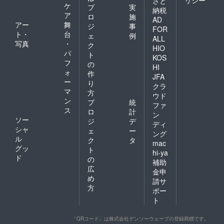
さと
ケ
プ
実
納税
ア
ロ
施
AD
アー
舞
ジ
事
FOR
ト・
台
ェ
例
ALL
写真
・
ク
HIO
パ
ト
KOS
フ
の
HI
ォ
作
JFA
ー
り
クラ
マ
方
ウド
ン
プ
統
ファ
ス
ロ
計
ン
ソー
ジ
デ
ディ
シャ
ェ
ー
ング
ル
ク
タ
mac
グッ
ト
hi-ya
ド
の
補助
広
金申
め
請サ
方
ポー
ト
「QRコード」は株式会社デンソーウェーブの登録商標です。