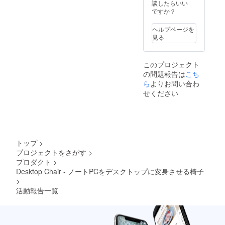
談したらいい
ただきます。追伸３：もう
ですか？
一点お詫びをしないといけ
ヘルプページを
ません。皆様から送付先の
見る
住所を頂いた際に配達希望
日を伺っていたのですが、
このプロジェクト
の問題報告は
こち
膨大な量の発送用データを
ら
よりお問い合わ
整理している時（Excel地
せください
獄）に配送希望日の列が消
えてしまったようで、ご希
望の配達日と違う日に届い
トップ
>
てしまった方も多いと思い
プロジェクトをさがす
>
ます。申し訳ありませんで
プロダクト
>
Desktop Chair - ノートPCをデスクトップに変身させる椅子
した。
>
活動報告一覧