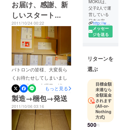
MOKUは、
お届け、感謝、新
父子2人で運
しいスタート...
営している
日本の家具
http://www.moku-woodware.com/jp/
2011/10/24 00:22
デザインス
メッセー
タジオで
ジを送る
す。
リターンを
選ぶ
パトロンの皆様、大変長ら
くお待たせしてしまいまし
目標金額
たが、先週の木曜日、皆様
もっと見る
未達なら
へDesktop Chairをお送りし
全額返金
製造→梱包→発送
されます
ました。無事に届いていま
(All-or-
2011/10/06 03:16
すでしょうか？発送前にお
Nothing
方式)
知らせをしようかとも思っ
500
円
たのですが、ちょっとした