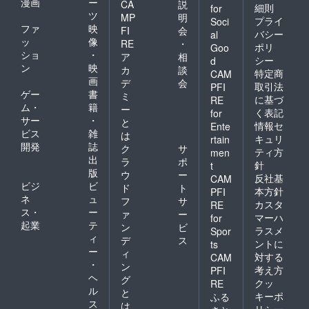
漫画
ー
CA
説
細則
for
ツ
MP
明
プライ
Soci
ファ
映
FI
会
バシー
al
ッ
像
RE
・
ポリ
Goo
ショ
・
ア
相
シー
d
ン
映
カ
談
特定商
CAM
画
デ
会
取引法
PFI
ゲー
書
ミ
に基づ
RE
ム・
籍
ー
く表記
for
サー
・
と
情報セ
Ente
ビス
雑
は
キュリ
rtain
開発
誌
ク
サ
ティ方
men
出
ラ
ポ
針
t
版
ウ
ー
反社基
CAM
ビジ
ビ
ド
ト
本方針
PFI
ネ
ュ
フ
サ
カスタ
RE
ス・
ー
ァ
ー
マーハ
for
起業
テ
ン
ビ
ラスメ
Spor
ィ
デ
ス
ントに
ts
ー
ィ
対する
CAM
・
ン
考え方
PFI
ヘ
グ
クッ
RE
ル
と
キーポ
ふる
ス
は
リシー