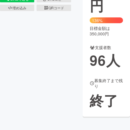
円
埋め込み
QRコード
まちづくり・地域活性化
136%
目標金額は
CAMPFIRE for Social Good
CAMPFIRE Creation
350,000円
CAMPFIREふるさと納税
machi-ya
コミュニティ
支援者数
96
人
募集終了まで残
り
終了