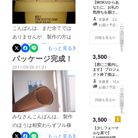
【MOKUからあ
サプライズになればいい
なたに、お礼の
気持ちを届けま
なぁと思い、受け取った時
す】 私たちか
支援者：2人
の皆様の「お、キター！」
ら、お礼のメー
こ
お届け予定：
ルを差し上げま
こんばんは。まだ全てでは
の
リ
という顔を想像しながら、
す。また、パト
タ
ー
ありませんが、製作の方は
ロン限定のブロ
ン
詳細を見る
120のDesktop Chair達を送
を
グも公開しま
選
ほぼ完了し、現在は梱包作
択
す！
す
もっと見る
り出しました。送り出した
る
業に入っています。一つひ
3,500
パッケージ完成！
ときは、1年かけて育てた
円
とつ丁寧に梱包しておりま
120の子供達が嫁入りしてい
【席にご案内し
2011/09/26 01:21
ます】 プロジェ
すので、以外と時間が掛
くような気分になりまし
クト終了後は
かってしまっています。パ
¥4500前後（+消
た。Desktop Chairの商品化
支援者：10人
費税）での販売
こ
お届け予定：
トロンの皆様、また一般販
となる
の
を支援していただいた皆様
リ
DesktopChairを
タ
売を心待ちにされている
ー
に気に入ってもらえると嬉
CAMPFIRE特別
ン
詳細を見る
を
価格にてお届
選
方々にはお待たせしてし
択
しいです。是非、手に取っ
け、しかも送料
す
る
まっておりますが、もう
無料。商品が完
みなさんこんばんは。 製作
てみた感想、使ってみた感
3,500
成次第どこより
円
少々お待ちいただければと
も早くお届しま
のほうは相変わらずフル稼
想をお聞かせください。ま
【少しフォーマ
す！
思います。パトロンの皆様
働で行っています。 商品を
ルな席で】
た、皆様がどんな風に使っ
もっと見る
CAMPFIRE限定