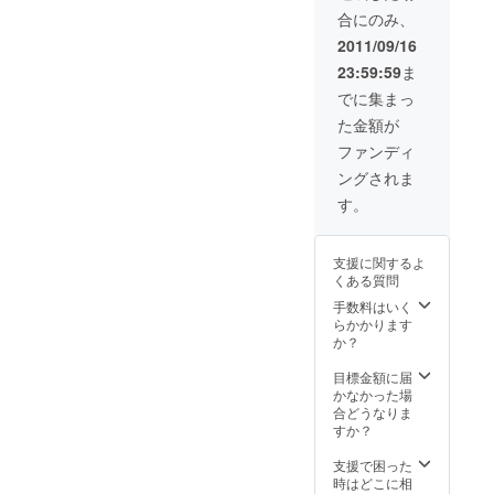
も開始できると思います。
いです。こちらのデザイン
２：Desktop Chairのクルミ
合にのみ、
それでは皆様、ひきつづき
は私のFacebook友達、デザ
2011/09/16
（こげ茶）は、最初にプロ
よろしくお願いいたしま
23:59:59
ま
インバーコードの堤徳さん
ジェクトのリターンを設定
す！
でに集まっ
にお手伝いしていただきま
する時にCAMPFIREのス
た金額が
した。 お楽しみに！
タッフさんからのアドバイ
ファンディ
スを受けて作ったのです
ングされま
が、みなさまからの評判が
す。
あまりにも良いので、こち
らも商品化することにしま
支援に関するよ
くある質問
した。「CAMPFIRE限定」
手数料はいく
としておきながら一般販売
らかかります
か？
してしまいますが、ご理解
目標金額に届
いただければ幸いです。ま
かなかった場
合どうなりま
た、My椅子も３脚ほど予備
すか？
が出たので、こちらもこの
支援で困った
３脚だけ一般販売させてい
時はどこに相