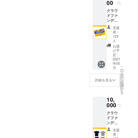
00
円
していく意
クラウ
味も含みま
ドファ
す。
ンディ
ング限
支援
定
者：
「STAN
123
DIN'
人
SENDA
お届
I」Lフ
け予
ラッグ
定：
2021
2色デザ
年05
イン
こ
月
の
リ
タ
ー
ン
詳細を見る
を
選
択
す
る
10,
000
円
クラウ
ドファ
ンディ
ング限
支援
定
者：
「STAN