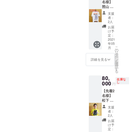
名様】
照山 颯
人 選手
支援
サイン
者：
入り
2人
2020
お届
2nd 着
け予
用ユニ
定：
フォー
2021
年05
ム メッ
こ
月
セージ
の
リ
入り写
タ
ー
真付き
ン
詳細を見る
を
選
択
す
る
80,
在庫な
000
し
円
【先着2
名様】
松下 佳
貴 選
支援
手 サ
者：
イン入
2人
りスパ
お届
イク
け予
ディス
定：