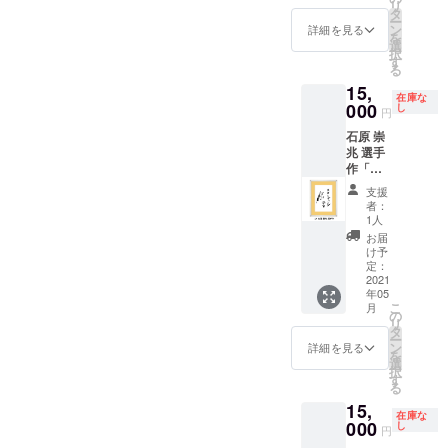
リ
タ
ー
ン
詳細を見る
を
選
択
す
る
15,
在庫な
000
し
円
石原 崇
兆 選手
作「ス
タン
支援
ディン
者：
グ仙
1人
台」額
お届
入り
け予
定：
2021
年05
こ
月
の
リ
タ
ー
ン
詳細を見る
を
選
択
す
る
15,
在庫な
000
し
円