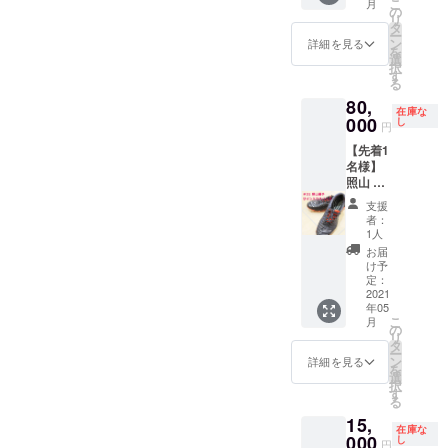
こ
月
メッ
の
リ
セージ
タ
ー
入り生
ン
詳細を見る
を
写真付
選
択
き
す
る
80,
在庫な
000
し
円
【先着1
名様】
照山 颯
人 選手
支援
サイン
者：
入りス
1人
パイク
お届
ディス
け予
プレイ
定：
ケー
2021
年05
ス、直
こ
月
筆メッ
の
リ
セージ
タ
ー
入り生
ン
詳細を見る
を
写真付
選
択
き
す
る
15,
在庫な
000
し
円