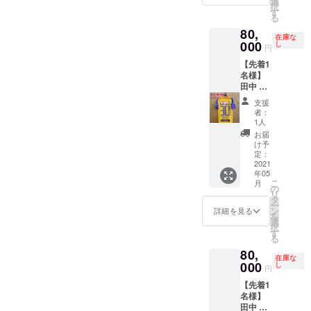
選
択
き
す
る
80,
在庫な
000
し
円
【先着1
名様】
田中 渉
選手 サ
支援
イン入
者：
り 2020
1人
1st 着用
お届
ユニ
け予
フォー
定：
ム 直筆
2021
年05
メッ
こ
月
セージ
の
リ
入り生
タ
ー
写真付
ン
詳細を見る
を
き
選
択
す
る
80,
在庫な
000
し
円
【先着1
名様】
田中 渉