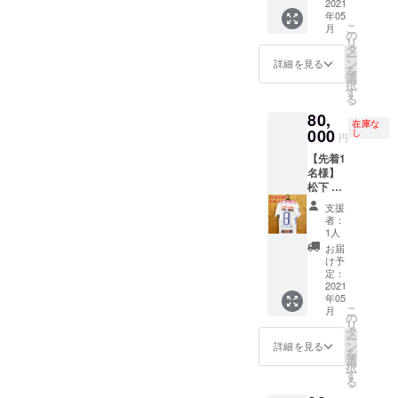
プレイ
2021
年05
ケー
こ
月
ス、直
の
リ
筆メッ
タ
ー
セージ
ン
詳細を見る
を
入り生
選
択
写真付
す
る
き ※ス
80,
パイク
在庫な
の種類
000
し
円
は選べ
【先着1
ません
名様】
のでご
松下 佳
了承く
貴 選
ださ
支援
手 サ
い。
者：
イン入
1人
り 2020
お届
2nd 着
け予
用ユニ
定：
フォー
2021
年05
ム 直筆
こ
月
メッ
の
リ
セージ
タ
ー
入り生
ン
詳細を見る
を
写真付
選
択
き
す
る