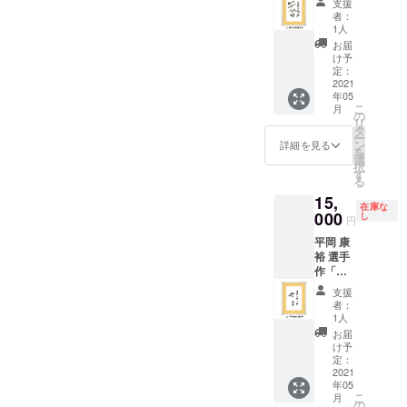
支援
ディン
者：
グ仙
1人
台」額
お届
入り
け予
定：
2021
年05
こ
月
の
リ
タ
ー
ン
詳細を見る
を
選
択
す
る
15,
在庫な
000
し
円
平岡 康
裕 選手
作「ス
タン
支援
ディン
者：
グ仙
1人
台」額
お届
入り
け予
定：
2021
年05
こ
月
の