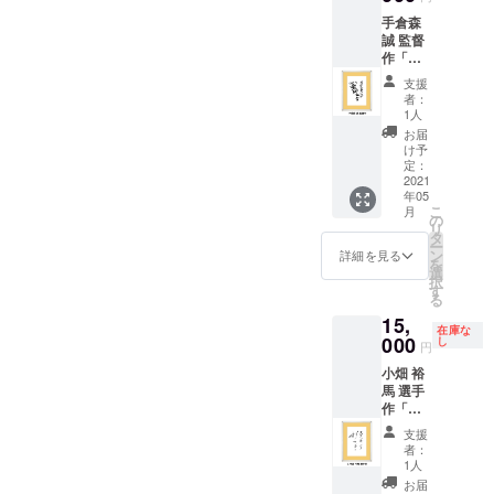
手倉森
誠 監督
作「ス
タン
支援
ディン
者：
グ仙
1人
台」額
お届
入り
け予
定：
2021
年05
こ
月
の
リ
タ
ー
ン
詳細を見る
を
選
択
す
る
15,
在庫な
000
し
円
小畑 裕
馬 選手
作「ス
タン
支援
ディン
者：
グ仙
1人
台」額
お届