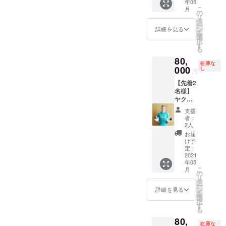
年05
ム 直筆
こ
月
メッ
の
リ
セージ
タ
ー
入り生
ン
詳細を見る
を
写真付
選
択
き
す
る
80,
在庫な
000
し
円
【先着2
名様】
ヤクブ
スウォ
支援
ビィク
者：
選手 サ
2人
イン入
お届
りグ
け予
ローブ
定：
直筆
2021
年05
メッ
こ
月
セージ
の
リ
入り生
タ
ー
写真付
ン
詳細を見る
を
き ※グ
選
択
ローブ
す
る
の種類
80,
は選べ
在庫な