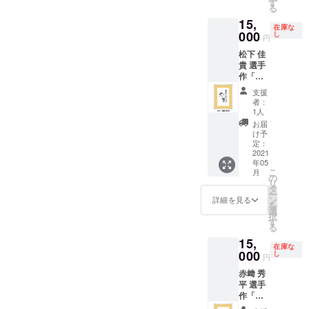
す
る
15,
在庫な
000
し
円
松下 佳
貴 選手
作「ス
タン
支援
ディン
者：
グ仙
1人
台」額
お届
入り
け予
定：
2021
年05
こ
月
の
リ
タ
ー
ン
詳細を見る
を
選
択
す
る
15,
在庫な
000
し
円
赤﨑 秀
平 選手
作「ス
タン