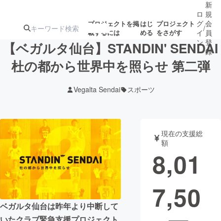
新
ロ
規
グ
会
プロジェクトを掲
はじ
プロジェクト
/
載するには
める
をさがす
イ
員
ン
登
【ベガルタ仙台】STANDIN' SENDAI
録
杜の都から世界中を照らせ 第二弾
人気のプロ
注目のリ
注目の新着プロ
募集終了が近いプ
もうすぐ公開
Vegalta Sendai
スポーツ
ジェクト
ターン
ジェクト
ロジェクト
されます
アート・写真
音楽
現在の支援総
額
8,01
テクノロジー・ガジェット
ゲーム・サ
7,50
映像・映画
書籍・雑誌
ベガルタ仙台は昨年より中断して
ビジネス・起業
チャレンジ
いたクラブ緊急支援プロジェクト