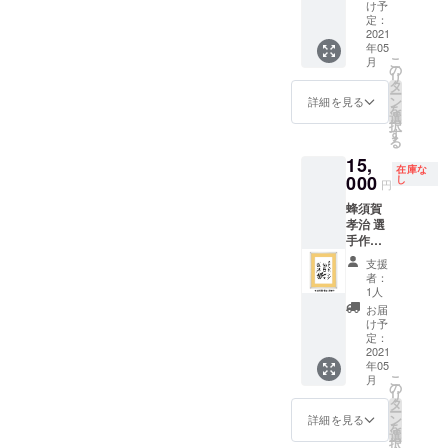
入り
け予
定：
2021
年05
こ
月
の
リ
タ
ー
ン
詳細を見る
を
選
択
す
る
15,
在庫な
000
し
円
蜂須賀
孝治 選
手作
「スタ
支援
ンディ
者：
ング仙
1人
台」額
お届
入り
け予
定：
2021
年05
こ
月
の
リ
タ
ー
ン
詳細を見る
を
選
択