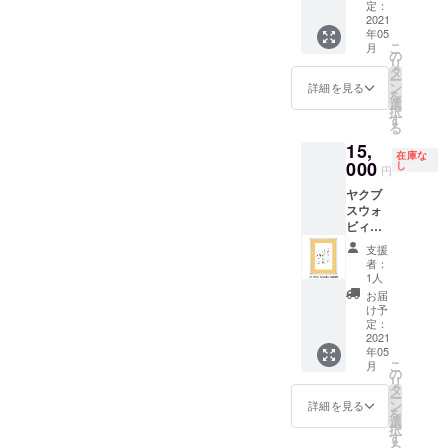
定：
2021
年05
こ
月
の
リ
タ
ー
ン
詳細を見る
を
選
択
す
る
15,
在庫な
000
し
円
ヤクブ
スウォ
ビィク
選手作
支援
「スタ
者：
ンディ
1人
ング仙
お届
台」額
け予
入り
定：
2021
年05
こ
月
の
リ
タ
ー
ン
詳細を見る
を
選
択
す
る