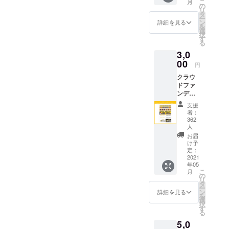
こ
月
るという伝
ト終了
の
リ
後にダ
タ
説から生ま
ー
ウン
ン
詳細を見る
れました。
を
ロード
選
択
URLを
す
る
ご登録
ベガルタは2
3,0
のメー
つの星の合
00
ルアド
円
体名で「県
レスに
クラウ
お送り
民・市民と
ドファ
しま
融合し、と
ンディ
す。
ング限
もに夢を実
支援
定 オ
者：
現する」と
リジナ
362
ルス
いう願いが
人
テッ
お届
込められて
カー
け予
います。地
「STAN
定：
2021
DIN'
域のシンボ
年05
SENDA
こ
ルとして親
月
I」クラ
の
リ
しまれ、誇
ブロゴ
タ
ー
＋サ
ン
詳細を見る
りとなり、
を
ポー
選
択
輝きを放つ
ター横
す
る
断幕デ
ことで広く
5,0
ザイン
地域へ貢献