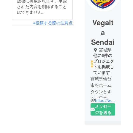
認後に掲載されます。承認
された内容を削除すること
はできません。
Vegalt
※投稿する際の注意点
a
Sendai
宮城県
他に6件の
プロジェク
トを掲載し
ています
宮城県仙台
市をホーム
タウンとす
る、日本プ
https://www.vegalta.co.jp/
ロサッカー
メッセー
リーグ（J
ジを送る
リーグ）加
盟 のプロ
サッカーク