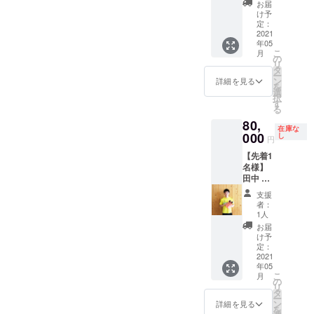
お届
2nd 着
け予
用ユニ
定：
フォー
2021
年05
ム 直筆
こ
月
メッ
の
リ
セージ
タ
ー
入り生
ン
詳細を見る
を
写真付
選
択
き
す
る
80,
在庫な
000
し
円
【先着1
名様】
田中 渉
選手 サ
支援
イン入
者：
りスパ
1人
イク
お届
ディス
け予
プレイ
定：
ケー
2021
年05
ス、直
こ
月
筆メッ
の
リ
セージ
タ
ー
入り生
ン
詳細を見る
を
写真付