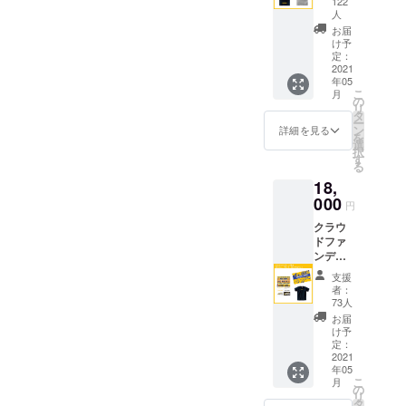
122
DIN'
人
SENDA
お届
I」ロゴ
け予
Tシャツ
定：
2021
※ご希望
年05
のサイ
こ
月
ズと色
の
リ
をお選
タ
ー
びくだ
ン
詳細を見る
を
さい
選
択
す
る
18,
000
円
クラウ
ドファ
ンディ
ング限
支援
定
者：
「STAN
73人
DIN'
お届
SENDA
け予
I」ス
定：
テッ
2021
年05
カー、
こ
月
フラッ
の
リ
グ、T
タ