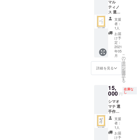
マル
ティノ
ス 選手
作「ス
支援
タン
者：
ディン
1人
グ仙
お届
台」額
け予
入り
定：
2021
年05
こ
月
の
リ
タ
ー
ン
詳細を見る
を
選
択
す
る
15,
在庫な
000
し
円
シマオ
マテ 選
手作
「スタ
支援
ンディ
者：
ング仙
1人
台」額
お届
入り
け予