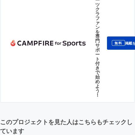
ツ
ク
ラ
フ
ァ
ン
を
専
門
掲載
無料
サ
ポ
ー
ト
付
き
で
始
め
よ
う
！
このプロジェクトを見た人はこちらもチェックし
ています