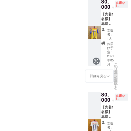
80,
在庫な
000
し
円
【先着1
名様】
赤﨑 秀
平 選
支援
手 サ
者：
イン入
1人
り 2020
お届
1st 着用
け予
ユニ
定：
フォー
2021
年05
ム 直筆
こ
月
メッ
の
リ
セージ
タ
ー
入り生
ン
詳細を見る
を
写真付
選
択
き
す
る
80,
在庫な
000
し
円
【先着1
名様】
赤﨑 秀
平 選
支援
手 サ
者：
イン入