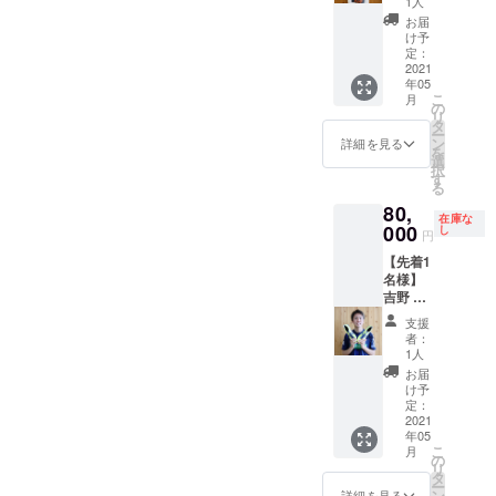
1人
り 2020
お届
2nd 着
け予
用ユニ
定：
フォー
2021
年05
ム 直筆
こ
月
メッ
の
リ
セージ
タ
ー
入り生
ン
詳細を見る
を
写真付
選
択
き
す
る
80,
在庫な
000
し
円
【先着1
名様】
吉野 恭
平 選
支援
手 サ
者：
イン入
1人
りスパ
お届
イク 直
け予
筆メッ
定：
セージ
2021
年05
入り生
こ
月
写真付
の
リ
き
タ
ー
ン
詳細を見る