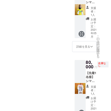
シマオ
マテ 選
支援
手 サイ
者：
ン入り
1人
スパイ
お届
ク ディ
け予
スプレ
定：
イケー
2021
年05
ス、直
こ
月
筆メッ
の
リ
セージ
タ
ー
入り生
ン
詳細を見る
を
写真付
選
択
き
す
る
80,
在庫な
000
し
円
【先着1
名様】
シマオ
マテ 選
支援
手 サイ
者：
ン入り
1人
2020
お届
2nd 着
け予
用ユニ
定：
フォー
2021