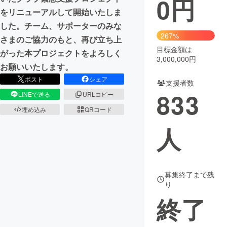
0
円
をリニューアルして開始いたしま
まちづくり・地域活性化
した。チーム、サポーターのみな
267%
さまのご協力のもと、再び立ち上
目標金額は
CAMPFIRE for Social Good
CAMPFIRE Creation
がった本プロジェクトをよろしく
3,000,000円
CAMPFIREふるさと納税
machi-ya
コミュニティ
お願いいたします。
ポスト
シェア
支援者数
833
LINEで送る
URLコピー
埋め込み
QRコード
人
募集終了まで残
り
終了