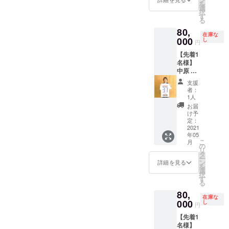
を
選
択
す
る
80,
在庫な
000
し
円
【先着1
名様】
中原 彰
吾 選手
支援
サイン
者：
入り
1人
2020
お届
2nd 着
け予
用ユニ
定：
フォー
2021
年05
ム 直筆
こ
月
メッ
の
リ
セージ
タ
ー
入り生
ン
詳細を見る
を
写真付
選
択
き
す
る
80,
在庫な
000
し
円
【先着1
名様】