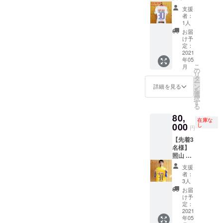
選手 サ
支援
イン入
者：
り 2020
1人
2nd 着
お届
用ユニ
け予
フォー
定：
ム 直筆
2021
年05
メッ
こ
月
セージ
の
リ
入り生
タ
ー
写真付
ン
詳細を見る
を
き
選
択
す
る
80,
在庫な
000
し
円
【先着3
名様】
照山 颯
人 選手
支援
サイン
者：
入り
3人
2020
お届
1st 着用
け予
ユニ
定：
フォー
2021
年05
ム 直筆