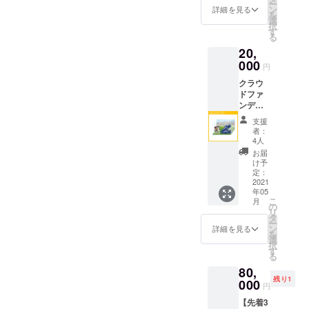
ー
シャツ3
ン
詳細を見る
を
点セッ
選
択
ト ※T
す
る
シャツ
20,
のサイ
ズ、色
000
円
をお選
クラウ
びくだ
ドファ
さい
ンディ
ング限
支援
定 オリ
者：
ジナル
4人
ディス
お届
プレイ
け予
ケース
定：
2021
年05
こ
月
の
リ
タ
ー
ン
詳細を見る
を
選
択
す
る
80,
残り1
000
円
【先着3