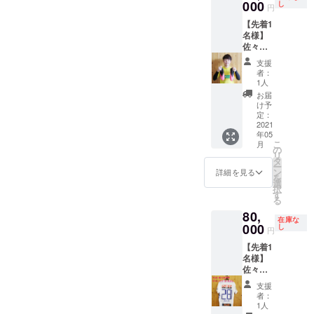
ません
000
し
円
のでご
【先着1
了承く
名様】
ださ
佐々木
い。
匠選手
支援
サイン
者：
入りス
1人
パイク
お届
ディス
け予
プレイ
定：
ケー
2021
年05
ス、直
こ
月
筆メッ
の
リ
セージ
タ
ー
入り生
ン
詳細を見る
を
写真付
選
択
き
す
る
80,
在庫な
000
し
円
【先着1
名様】
佐々木
匠 選手
支援
サイン
者：
入り
1人
2020