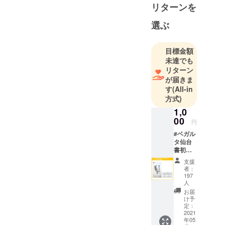
リターンを
ラブです。
選ぶ
「ベガル
タ」という
目標金額
クラブ名は
未達でも
仙台の夏の
リターン
風物詩であ
が届きま
る七夕まつ
す
(All-in
りに由来し
方式)
ます。
1,0
七夕まつり
00
円
は、天の川
#ベガル
を挟んで光
タ仙台
書初め
輝く織姫(ベ
大会
ガ)と彦星(ア
支援
全13作
者：
ルタイル)が
品 オリ
197
ジナル
人
年に一度、
待ち受
お届
七夕の日に
け画像
け予
だけ出会う
セット
定：
2021
※プロ
ことができ
年05
ジェク