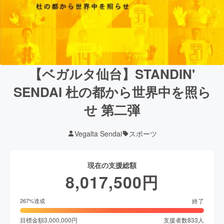
【ベガルタ仙台】STANDIN'
SENDAI 杜の都から世界中を照ら
せ 第二弾
Vegalta Sendai
スポーツ
現在の支援総額
8,017,500
円
終了
267
%達成
目標金額
3,000,000
円
支援者数
833
人