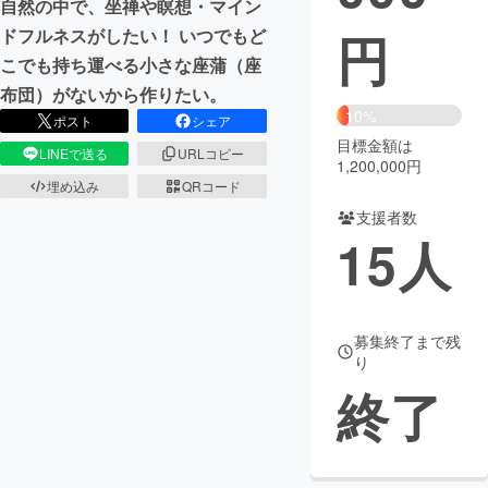
自然の中で、坐禅や瞑想・マイン
円
ドフルネスがしたい！ いつでもど
まちづくり・地域活性化
こでも持ち運べる小さな座蒲（座
布団）がないから作りたい。
CAMPFIRE for Social Good
CAMPFIRE Creation
10%
ポスト
シェア
CAMPFIREふるさと納税
machi-ya
コミュニティ
目標金額は
LINEで送る
URLコピー
1,200,000円
埋め込み
QRコード
支援者数
15
人
募集終了まで残
り
終了