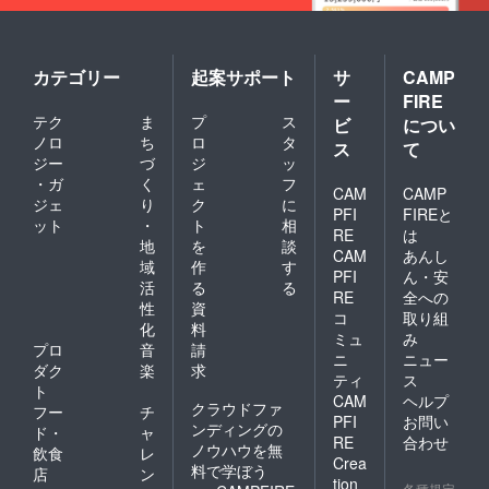
カテゴリー
起案サポート
サ
CAMP
ー
FIRE
テク
ま
プ
ス
ビ
につい
ノロ
ち
ロ
タ
ス
て
ジー
づ
ジ
ッ
・ガ
く
ェ
フ
CAM
CAMP
ジェ
り
ク
に
PFI
FIREと
ット
・
ト
相
RE
は
地
を
談
CAM
あんし
域
作
す
PFI
ん・安
活
る
る
RE
全への
性
資
コ
取り組
化
料
ミュ
み
プロ
音
請
ニ
ニュー
ダク
楽
求
ティ
ス
ト
CAM
ヘルプ
クラウドファ
フー
チ
PFI
お問い
ンディングの
ド・
ャ
RE
合わせ
ノウハウを無
飲食
レ
Crea
料で学ぼう
店
ン
tion
各種規定