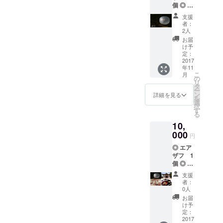
個 ◎ エ
アザフ
支援
WEBサ
者：
イトに
2人
お名前
お届
をクレ
け予
ジット
定：
◎ オリ
2017
年11
ジナル
こ
月
お香 1
の
リ
セット
タ
ー
◎ feel-
ン
詳細を見る
を
the-
選
択
ZENオ
す
る
リジナ
10,
ルス
テッ
000
円
カー
◎ エア
ザフ 1
個 ◎ エ
アザフ
支援
WEBサ
者：
イトに
0人
お名前
お届
をクレ
け予
ジット
定：
◎ オリ
2017