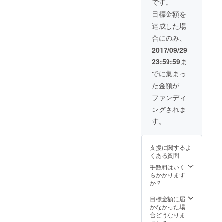
す。 京
です。
香 1
都市街
目標金額を
セット
地を望
◎ feel-
み、自
達成した場
the-
然景観
合にのみ、
ZENオ
や歴史
リジナ
的雰囲
2017/09/29
ルス
気、文
23:59:59
ま
テッ
化にふ
カー
れなが
でに集まっ
ら体力
た金額が
に応じ
て、散
ファンディ
歩・縦
ングされま
走がで
きる京
す。
都トレ
イルを
体験
支援に関するよ
し、自
くある質問
然の中
で一緒
手数料はいく
に瞑想
らかかります
しま
か？
しょ
う。
目標金額に届
かなかった場
合どうなりま