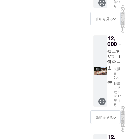
年11
ジナル
こ
月
お香 1
の
リ
セット
タ
ー
◎ feel-
ン
詳細を見る
を
the-
選
択
ZENオ
す
る
リジナ
12,
ルス
テッ
000
円
カー ◎
◎ エア
宗鏡寺
ザフ 1
（沢庵
個 ◎ エ
寺）で
アザフ
坐禅と
支援
WEBサ
精進天
者：
イトに
丼料
0人
お名前
理・お
お届
をクレ
茶 本格
け予
ジット
的な禅
定：
◎ オリ
2017
堂で体
年11
ジナル
験する
こ
月
お香 1
坐禅と
の
リ
セット
沢庵和
タ
ー
◎ feel-
尚の故
ン
詳細を見る
を
the-
郷の寺
選
択
ZENオ
で味わ
す
る
リジナ
う精進
12,
ルス
天丼。