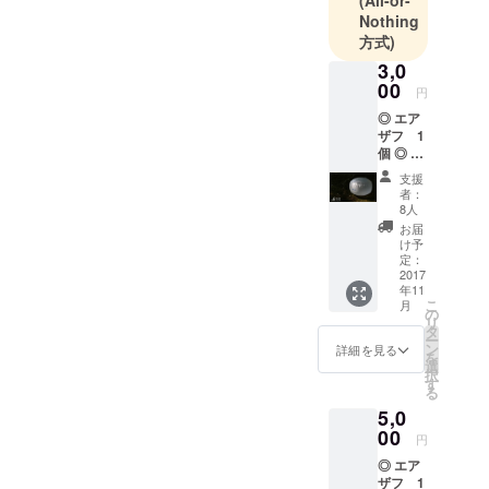
(All-or-
したリターンは既にキャン
材木町146
Nothing
願い致します。
セル扱いになり、料金はか
方式)
ファースト
かっておりませんのでご安
コート五条
3,0
00
新町1F
心いただけましたら幸いで
円
◎ エア
ございます。 そして現在、
ザフ 1
目標金額に達することがな
個 ◎ エ
アザフ
支援
くても実行される設定に変
WEBサ
者：
イトに
8人
更後、新商品も加え1ヵ月
お名前
お届
をクレ
間、再チャレンジしており
け予
ジット
定：
ますので、ご高覧賜ります
2017
年11
こ
よう何卒宜しくお願いいた
月
の
リ
タ
します。 再挑戦リンク先
ー
ン
詳細を見る
を
選
URLhttps://camp-
択
す
る
fire.jp/projects/view/47862
5,0
00
円
◎ エア
ザフ 1