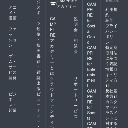
CAMPFIRE
ジ
CAM
アカデミー
アニ
ス
利用規
PFI
メ・
ポ
約
RE
漫画
ー
CA
説
細則
for
ツ
MP
明
プライ
Soci
ファ
映
FI
会
バシー
al
ッ
像
RE
・
ポリ
Goo
ショ
・
ア
相
シー
d
ン
映
カ
談
特定商
CAM
画
デ
会
取引法
PFI
ゲー
書
ミ
に基づ
RE
ム・
籍
ー
く表記
for
サー
・
と
情報セ
Ente
ビス
雑
は
キュリ
rtain
開発
誌
ク
サ
ティ方
men
出
ラ
ポ
針
t
版
ウ
ー
反社基
CAM
ビジ
ビ
ド
ト
本方針
PFI
ネ
ュ
フ
サ
カスタ
RE
ス・
ー
ァ
ー
マーハ
for
起業
テ
ン
ビ
ラスメ
Spor
ィ
デ
ス
ントに
ts
ー
ィ
対する
CAM
・
ン