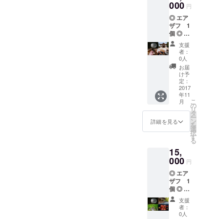
テッ
000
円
カー ◎
◎ エア
宗鏡寺
ザフ 1
（沢庵
個 ◎ エ
寺）で
アザフ
坐禅、
支援
WEBサ
茶礼、
者：
イトに
法話 ＋
0人
お名前
斎座
お届
をクレ
（昼
け予
ジット
食） 禅
定：
◎ オリ
2017
堂での
年11
ジナル
坐禅の
こ
月
お香 1
後は三
の
リ
セット
代将軍
タ
ー
◎ feel-
徳川家
ン
詳細を見る
を
the-
光公に
選
択
ZENオ
より沢
す
る
リジナ
庵漬け
15,
ルス
の由来
テッ
000
となっ
円
カー ◎
た御膳
◎ エア
宗鏡寺
を召し
ザフ 1
（沢庵
上がっ
個 ◎ エ
寺）で
ていた
アザフ
写経、
だきま
支援
WEBサ
茶礼、
す。
者：
イトに
法話、
0人