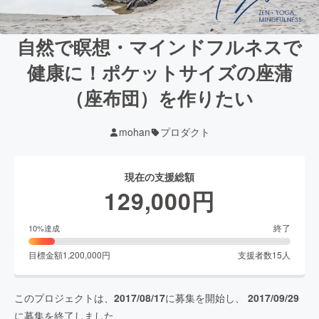
自然で瞑想・マインドフルネスで
健康に！ポケットサイズの座蒲
（座布団）を作りたい
mohan
プロダクト
現在の支援総額
129,000
円
終了
10
%達成
目標金額
1,200,000
円
支援者数
15
人
このプロジェクトは、
2017/08/17
に募集を開始し、
2017/09/29
に募集を終了しました