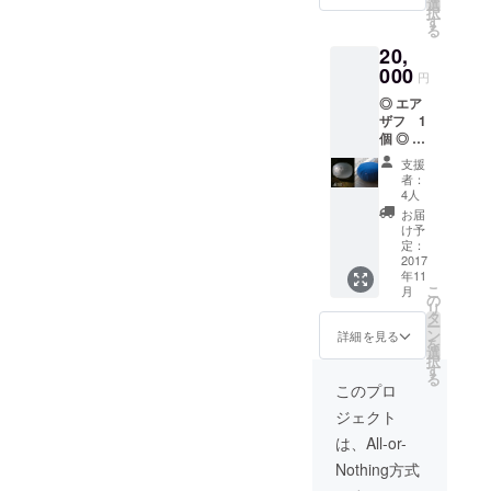
the-
です。
選
写して
択
ZENオ
精進料
す
いただ
る
リジナ
理は
きま
20,
ルス
肉、魚
す。
テッ
000
を一切
円
カー ◎
使いま
◎ エア
エアザ
せん。
ザフ 1
フ完成
四季そ
個 ◎ 布
後、代
れぞれ
製座
表宮本
の食材
支援
蒲 麻
とト
を活か
者：
のシ
レッキ
した料
4人
リーズ
ングに
理で
お届
（8色の
行き一
す。
け予
中から
緒に瞑
定：
希望の
2017
想す
年11
お色を1
る。
こ
月
つお選
（昼食
の
リ
び下さ
付き）
タ
ー
い） ◎
京都一
ン
詳細を見る
を
エアザ
周トレ
選
択
フWEB
イル、
す
る
サイト
東山
このプロ
にお名
コース
ジェクト
前をク
の一部
レジッ
を予定
は、All-or-
ト ◎ オ
してお
Nothing方式
リジナ
りま
ルお