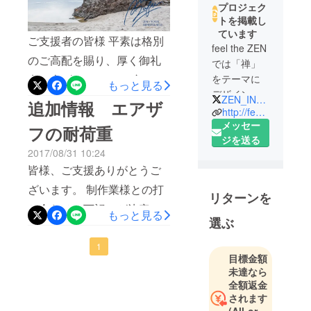
プロジェク
トを掲載し
ています
ご支援者の皆様 平素は格別
feel the ZEN
のご高配を賜り、厚く御礼
では「禅」
申し上げます。 この度おこ
をテーマに
もっと見る
デザインの
なっておりました
ZEN_IN_LIFE
追加情報 エアザ
力で人とお
http://feel-the-zen.jp/
CAMPFIREクラウドファン
寺をつなぐ
メッセー
フの耐荷重
ディングですが、ご支援い
プロジェク
ジを送る
2017/08/31 10:24
ト「feel the
ただいた皆様には大変申し
皆様、ご支援ありがとうご
ZEN」を立
訳ございませんが、残念な
ち上げまし
ざいます。 制作業様との打
がら目標金額に達すること
リターンを
た。
ち合わせで下記のが決定致
もっと見る
なく終了いたしました。 弊
選ぶ
しました。 エアザフの耐荷
会社名 株
社の手違いでそのような設
式会社モハ
重120kg（空気の注入量によ
1
定になってしまっていたよ
目標金額
ン feel the
り異なります） それ以上の
未達なら
うです。大変申し訳ござい
ZEN事業部
全額返金
圧力はかけないようお願い
ません。 ご選択いただきま
所在地 京
されます
致します。 どうぞ宜しくお
都市下京区