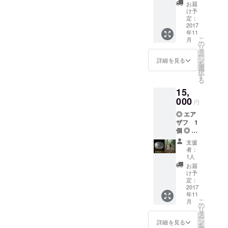
お名前
ご祈
お届
をクレ
祷、斎
け予
ジット
座（昼
定：
◎ オリ
2017
食） 禅
年11
ジナル
堂で般
こ
月
お香 1
若心経
の
リ
セット
を写経
タ
ー
◎ feel-
してい
ン
詳細を見る
を
the-
ただき
選
択
ZENオ
ます。
す
る
リジナ
普段、
15,
ルス
筆で文
テッ
000
字を書
円
カー ◎
くこと
◎ エア
京都
がない
ザフ 1
酬恩庵
方は特
個 ◎ エ
一休寺
に新鮮
アザフ
で拝
な体験
支援
WEBサ
観・精
になる
者：
イトに
進料理
と思い
1人
お名前
（一汁
ます。
お届
をクレ
九菜精
静寂の
け予
ジット
進膳）
定：
中、一
◎ オリ
2017
禅宗で
文字一
年11
ジナル
は食べ
文字を
こ
月
お香 1
ること
の
大切
リ
セット
も修行
タ
に、集
ー
◎ feel-
の一つ
ン
中し、
詳細を見る
を