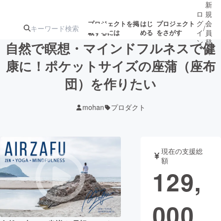
新
ロ
規
グ
会
プロジェクトを掲
はじ
プロジェクト
/
載するには
める
をさがす
イ
員
ン
登
自然で瞑想・マインドフルネスで健
録
康に！ポケットサイズの座蒲（座布
団）を作りたい
人気のプロ
注目のリ
注目の新着プロ
募集終了が近いプ
もうすぐ公開
ジェクト
ターン
ジェクト
ロジェクト
されます
mohan
プロダクト
アート・写真
音楽
現在の支援総
テクノロジー・ガジェット
ゲーム・サ
額
129,
映像・映画
書籍・雑誌
000
ビジネス・起業
チャレンジ