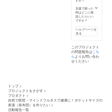
すか？
支援で困った
時はどこに相
談したらいい
ですか？
ヘルプページを
見る
このプロジェクト
の問題報告は
こち
ら
よりお問い合わ
せください
トップ
>
プロジェクトをさがす
>
プロダクト
>
自然で瞑想・マインドフルネスで健康に！ポケットサイズの
座蒲（座布団）を作りたい
>
活動報告一覧