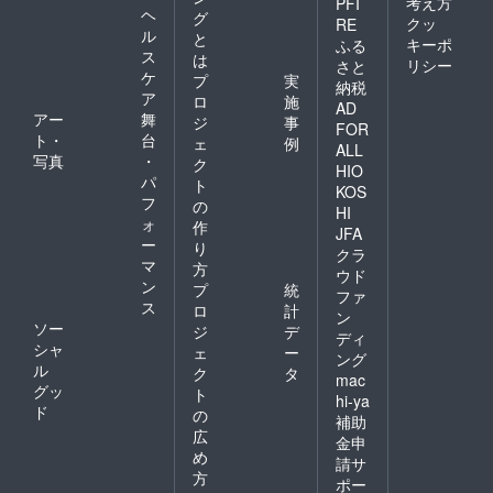
考え方
PFI
ヘ
グ
クッ
RE
ル
と
キーポ
ふる
ス
は
リシー
さと
ケ
プ
実
納税
ア
ロ
施
AD
アー
舞
ジ
事
FOR
ト・
台
ェ
例
ALL
写真
・
ク
HIO
パ
ト
KOS
フ
の
HI
ォ
作
JFA
ー
り
クラ
マ
方
ウド
ン
プ
統
ファ
ス
ロ
計
ン
ソー
ジ
デ
ディ
シャ
ェ
ー
ング
ル
ク
タ
mac
グッ
ト
hi-ya
ド
の
補助
広
金申
め
請サ
方
ポー