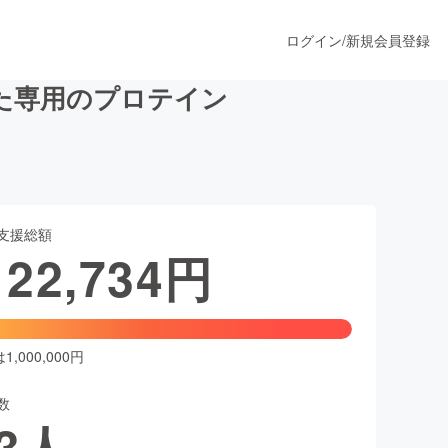
ログイン
/
新規会員登録
た専用のプロテイン
うすぐ公開されます
支援総額
プロダクト
122,734
円
ファッション
スポーツ
,000,000円
数
ア
ソーシャルグッド
3
人