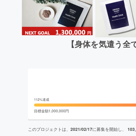
【身体を気遣う全
112
%達成
目標金額
1,000,000
円
このプロジェクトは、
2021/02/17
に募集を開始し、
103