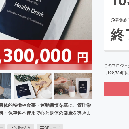
募集終
CAMPFIRE for Social Good
CAMPFIRE Creation
終
CAMPFIREふるさと納税
machi-ya
コミュニティ
このプロジェ
1,122,734
円
/身体的特徴や食事・運動習慣を基に、管理栄
色料・保存料不使用で心と身体の健康を導きま
ピー
埋め込み
QRコード