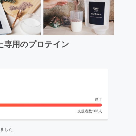
た専用のプロテイン
終了
支援者数
103
人
ました