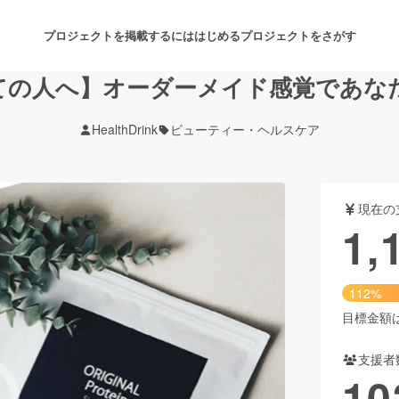
プロジェクトを掲載するには
はじめる
プロジェクトをさがす
ての人へ】オーダーメイド感覚であな
HealthDrink
ビューティー・ヘルスケア
注目のリターン
注目の新着プロジェクト
募集終了が近いプロジェクト
も
現在の
音楽
舞台・パフォーマンス
1,
ゲーム・サービス開発
フード・飲食店
112%
書籍・雑誌出版
アニメ・漫画
目標金額は1
支援者
チャレンジ
ビューティー・ヘルスケ
10