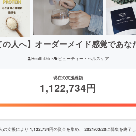
ての人へ】オーダーメイド感覚であな
HealthDrink
ビューティー・ヘルスケア
現在の支援総額
1,122,734
円
人の支援により
1,122,734
円の資金を集め、
2021/03/20
に募集を終了し