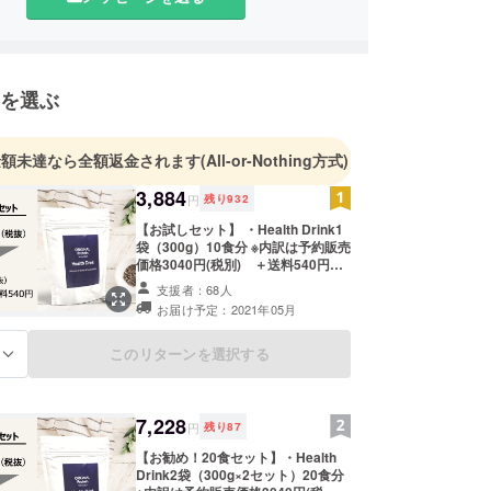
慣の両面からあなたにあったオリジナルプロテイン
、豊かな暮らしのお手伝いをします！
を選ぶ
金額未達なら全額返金されます
(All-or-Nothing方式)
3,884
円
残り
932
【お試しセット】 ・Health Drink1
袋（300g）10食分 ※内訳は予約販売
価格3040円(税別) ＋送料540円に
なります ※公式LINEよりアンケート
支援者：68人
への解答と、備考欄にお名前のご記
お届け予定：2021年05月
入をよろしくお願いいたします。 ※
法令に基づく医療、診療行為ではご
ざいません。効果には個人差がござ
このリターンを選択する
る
いますことを予めご了承ください。
※2021年5月にお届け予定です。生
産状況により遅れる可能性がありま
す。
7,228
円
残り
87
【お勧め！20食セット】・Health
Drink2袋（300g×2セット）20食分