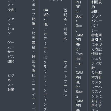
利用規
PFI
メ・
ポ
約
RE
漫画
ー
CA
説
細則
for
ツ
MP
明
プライ
Soci
ファ
映
FI
会
バシー
al
ッ
像
RE
・
ポリ
Goo
ショ
・
ア
相
シー
d
ン
映
カ
談
特定商
CAM
画
デ
会
取引法
PFI
ゲー
書
ミ
に基づ
RE
ム・
籍
ー
く表記
for
サー
・
と
情報セ
Ente
ビス
雑
は
キュリ
rtain
開発
誌
ク
サ
ティ方
men
出
ラ
ポ
針
t
版
ウ
ー
反社基
CAM
ビジ
ビ
ド
ト
本方針
PFI
ネ
ュ
フ
サ
カスタ
RE
ス・
ー
ァ
ー
マーハ
for
起業
テ
ン
ビ
ラスメ
Spor
ィ
デ
ス
ントに
ts
ー
ィ
対する
CAM
・
ン
考え方
PFI
ヘ
グ
クッ
RE