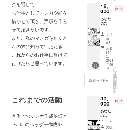
（600p
より納
グを通して、
16,
di/A4ま
期が異
残り4
たは
000
なる場
お仕事としてマンガや絵を
円
B5） ※
合もあ
あなた
ご希望
りま
描かせて頂き、実績を作ら
のス
や写
す。ご
トー
真、参
せて頂きたいです。
了承く
リーを
考資
ださ
支援
また、私のマンガをたくさ
マンガ
料、ス
い。 リ
者：
化しま
トー
ターン
0人
んの方に知っていただき、
す！ オ
リーに
の絵は
お届
リジナ
ついて
すべて
け予
これからのお仕事に繋げて
ルマン
十分な
定：
支援者
ガ作成
2021
やりと
様一人
行けたらと思っています。
年06
（モノ
りをさ
ひとり
こ
月
ク
せてい
の
オリジ
リ
ロ） 2
ただき
タ
ナルに
ー
枚（2
ます。
ン
なりま
詳細を見る
を
ペー
人数に
選
す。 基
択
ジ）
より納
す
本的に
る
（600p
期が異
マンガ
これまでの活動
30,
di/A4ま
なる場
作成の
残り2
たは
000
合もあ
やり取
円
B5） ※
りま
りは
あなた
ご希望
す。ご
メール
有償でのマンガ作成依頼と
のス
や写
了承く
のみで
トー
真、参
ださ
行わせ
Twitterのヘッダー作成を
リーを
考資
い。 リ
て頂
支援
マンガ