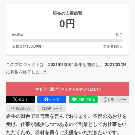
現在の支援総額
0
円
終了
0
%達成
目標金額
130,000
円
支援者数
0
人
このプロジェクトは、
2021/01/30
に募集を開始し、
2021/03/24
に募集を終了しました
もう一度プロジェクトをやってほしい
ポスト
シェア
LINEで送る
URLコピー
埋め込み
QRコード
岩手の田舎で自営業を営んでおります。不況のあおりを
受け、仕事が減少しつつあるので副業としてお仕事をい
ただくため、器材を買うご支援をいただきたいです。