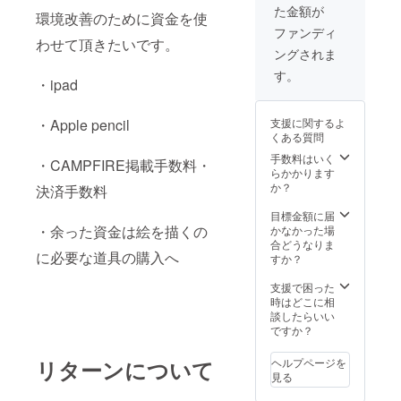
なりま
と思い
希望の
た金額が
ます。
す。 基
環境改善のために資金を使
ます。
方は大
人数に
本的に
すべて
ファンディ
まかな
より納
わせて頂きたいです。
マンガ
商用利
シナリ
ングされま
期が異
作成の
用可で
オをご
なる場
やり取
す。 ①
す。
用意く
・ipad
合もあ
りは
十分な
ださ
りま
メール
やりと
い。一
す。ご
のみで
りをし
緒に考
・Apple pencil
支援に関するよ
了承く
行わせ
て、ご
えるこ
くある質問
ださ
て頂
希望や
とはで
い。 リ
き、 修
手数料はいく
写真な
きます
・CAMPFIRE掲載手数料・
ターン
正はラ
らかかります
ど参考
が、０
の絵は
フの段
か？
資料を
決済手数料
からの
すべて
階での
いただ
シナリ
支援者
み無制
目標金額に届
きま
オから
様一人
・余った資金は絵を描くの
限で行
かなかった場
す。 ※
の制作
ひとり
わせて
合どうなりま
漫画制
は承っ
に必要な道具の購入へ
オリジ
いただ
すか？
作をご
ており
ナルに
けたら
希望の
ませ
なりま
と思い
支援で困った
方は大
ん。 ②
す。 基
ます。
時はどこに相
まかな
線画ラ
本的に
すべて
談したらいい
シナリ
フを提
マンガ
商用利
ですか？
オをご
出（カ
作成の
用可で
用意く
ラーイ
やり取
す。 ①
ださ
ラスト
リターンについて
ヘルプページを
りは
十分な
い。一
の場合
見る
メール
やりと
緒に考
も） ③
のみで