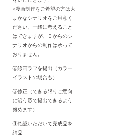
は承っ
す） ④
待ちい
漫画制
ており
確認い
ただけ
※漫画制作をご希望の方は大
作をご
ませ
ただい
る方の
希望の
ん。 ②
て完成
みよろ
まかなシナリオをご用意く
方は大
線画ラ
品を納
しくお
まかな
フを提
品 ※納
ださい。一緒に考えること
願いし
シナリ
出（カ
品期限
たしま
オをご
はできますが、０からのシ
ラーイ
を設定
す。 ※
用意く
ラスト
してい
サイズ
ナリオからの制作は承って
ださ
の場合
ます
はA4ま
い。一
も） ③
が、人
たは
おりません。
緒に考
修正
数に
B5、も
えるこ
（でき
よって
しくは
とはで
る限り
変動す
ご希望
②線画ラフを提出（カラー
きます
ご意向
る可能
サイズ
が、０
に沿う
性があ
イラストの場合も）
で描か
からの
形で提
りま
せて頂
シナリ
出でき
す。 気
きま
オから
るよう
③修正（できる限りご意向
長にお
す。 ※
の制作
努めま
待ちい
イラス
に沿う形で提出できるよう
は承っ
す） ④
ただけ
トは
ており
確認い
る方の
データ
努めます）
ませ
ただい
みよろ
でお渡
ん。 ②
て完成
しくお
しいた
線画ラ
品を納
願いし
しま
④確認いただいて完成品を
フを提
品 ※納
たしま
す。 ※
出（カ
品期限
す。 ※
過激表
納品
ラーイ
を設定
サイズ
現や宗
ラスト