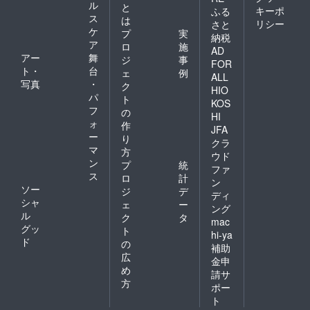
ル
と
キーポ
ふる
ス
は
リシー
さと
ケ
プ
実
納税
ア
ロ
施
AD
アー
舞
ジ
事
FOR
ト・
台
ェ
例
ALL
写真
・
ク
HIO
パ
ト
KOS
フ
の
HI
ォ
作
JFA
ー
り
クラ
マ
方
ウド
ン
プ
統
ファ
ス
ロ
計
ン
ソー
ジ
デ
ディ
シャ
ェ
ー
ング
ル
ク
タ
mac
グッ
ト
hi-ya
ド
の
補助
広
金申
め
請サ
方
ポー
ト