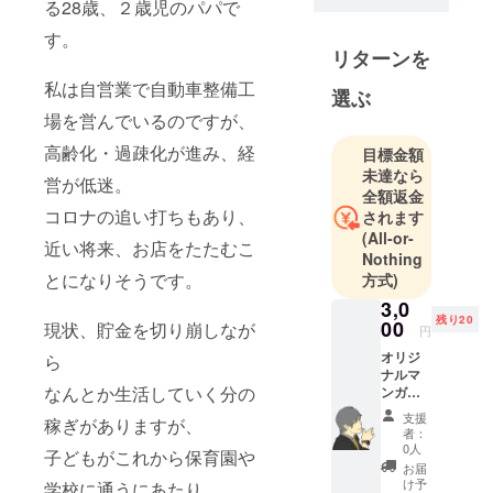
る28歳、２歳児のパパで
す。
リターンを
私は自営業で自動車整備工
選ぶ
場を営んでいるのですが、
高齢化・過疎化が進み、経
目標金額
未達なら
営が低迷。
全額返金
コロナの追い打ちもあり、
されます
(All-or-
近い将来、お店をたたむこ
Nothing
とになりそうです。
方式)
3,0
残り20
00
現状、貯金を切り崩しなが
円
オリジ
ら
ナルマ
なんとか生活していく分の
ンガ風
イラス
支援
稼ぎがありますが、
ト（カ
者：
ラー）
0人
子どもがこれから保育園や
1枚
お届
（600d
け予
学校に通うにあたり