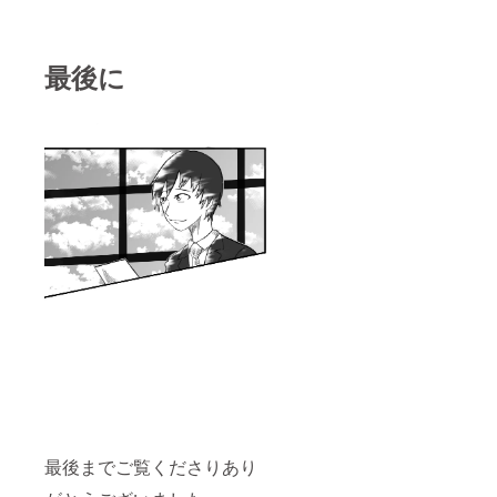
お願い
いたし
ます。
最後に
著作権
に関し
ては、
イラス
トを描
いたの
はカメ
パパと
明記い
ただけ
れば幸
いで
す。
最後までご覧くださりあり