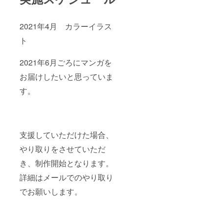
んの
明記い
過激表
で、二
ただけ
現や宗
次利用
れば幸
教表
や加工
いで
2021年4月 カラーイラス
現、作
などの
す。
業量な
ト
際はご
ど、内
連絡を
容に
いただ
2021年6月ごろにマンガを
よって
くよう
はお受
お願い
お届けしたいと思っていま
けいた
いたし
しかね
ます。
す。
る場合
著作権
があり
に関し
ます。
ては、
※基本的
イラス
に著作
トを描
権の譲
いたの
支援していただけた場合、
渡は致
はカメ
やり取りをさせていただ
しませ
パパと
んの
明記い
き、制作開始となります。
で、二
ただけ
次利用
れば幸
詳細はメールでのやり取り
や加工
いで
などの
す。
でお願いします。
際はご
連絡を
いただ
くよう