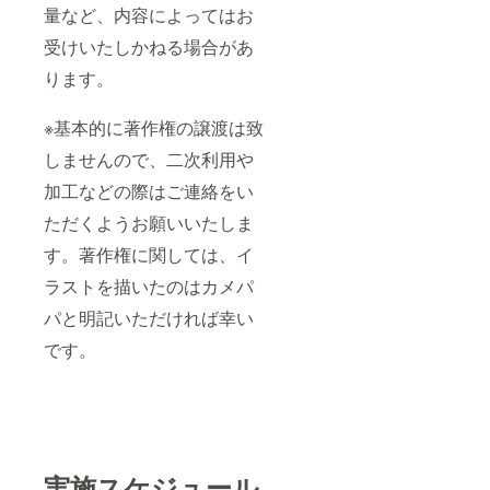
きま
る場合
ます。
量など、内容によってはお
す。 気
す。 ※
があり
著作権
長にお
イラス
ます。
に関し
受けいたしかねる場合があ
待ちい
トは
※基本的
ては、
ただけ
データ
に著作
イラス
ります。
る方の
でお渡
権の譲
トを描
みよろ
しいた
渡は致
いたの
しくお
しま
※基本的に著作権の譲渡は致
しませ
はカメ
願いし
す。 ※
んの
パパと
たしま
しませんので、二次利用や
過激表
で、二
明記い
す。 ※
現や宗
次利用
ただけ
加工などの際はご連絡をい
サイズ
教表
や加工
れば幸
はA4ま
現、作
などの
いで
ただくようお願いいたしま
たは
業量な
際はご
す。
B5、も
ど、内
連絡を
す。著作権に関しては、イ
しくは
容に
いただ
ご希望
よって
くよう
ラストを描いたのはカメパ
サイズ
はお受
お願い
で描か
パと明記いただければ幸い
けいた
いたし
せて頂
しかね
ます。
です。
きま
る場合
著作権
す。 ※
があり
に関し
イラス
ます。
ては、
トは
※基本的
イラス
データ
に著作
トを描
でお渡
権の譲
いたの
しいた
渡は致
はカメ
しま
しませ
パパと
実施スケジュール
す。 ※