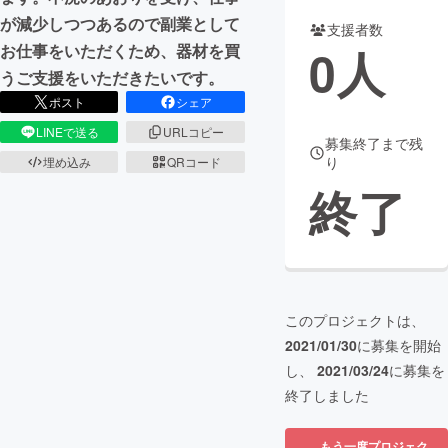
が減少しつつあるので副業として
支援者数
まちづくり・地域活性化
0
人
お仕事をいただくため、器材を買
うご支援をいただきたいです。
CAMPFIRE for Social Good
CAMPFIRE Creation
ポスト
シェア
CAMPFIREふるさと納税
machi-ya
コミュニティ
LINEで送る
URLコピー
募集終了まで残
り
埋め込み
QRコード
終了
このプロジェクトは、
2021/01/30
に募集を開始
し、
2021/03/24
に募集を
終了しました
もう一度プロジェク