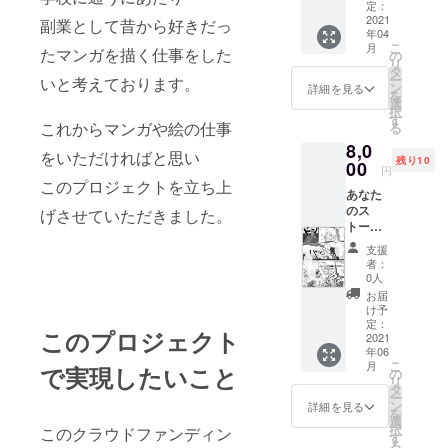
pi/A4ま
定：
たは
2021
副業として昔から好きだっ
年04
B5） ※
こ
月
たマンガを描く仕事をした
支援者
の
リ
様一人
タ
ー
いと考えております。
一人に
ン
詳細を見る
を
ご希望
選
択
や写
す
これからマンガや絵の仕事
る
真、資
8,0
料をい
をいただければと思い
残り10
ただき
00
円
たいで
このプロジェクトを立ち上
あなた
す。 ※
のス
ご希望
げさせていただきました。
トー
や写
リーを
真、参
支援
マンガ
考資
者：
化しま
料、ス
0人
す！ オ
トー
お届
リジナ
リーに
け予
ルマン
ついて
定：
このプロジェクト
ガ作成
2021
十分な
年06
（モノ
やりと
こ
月
で実現したいこと
ク
りをさ
の
リ
ロ） 1
せてい
タ
ー
枚（1
ただき
ン
詳細を見る
を
ペー
ます。
選
択
このクラウドファンディン
ジ）
人数に
す
る