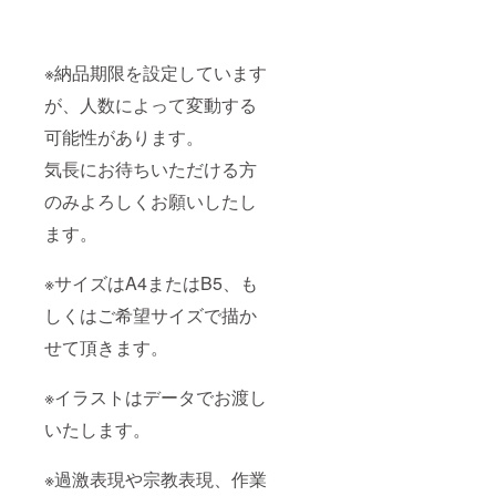
してい
はA4ま
教表
の場合
ます
たは
現、作
も） ③
が、人
B5、も
業量な
修正
数に
しくは
ど、内
（でき
※納品期限を設定しています
よって
ご希望
容に
る限り
変動す
サイズ
よって
が、人数によって変動する
ご意向
る可能
で描か
はお受
に沿う
性があ
せて頂
けいた
可能性があります。
形で提
りま
きま
しかね
出でき
す。 気
す。 ※
る場合
気長にお待ちいただける方
るよう
長にお
イラス
があり
努めま
待ちい
トは
のみよろしくお願いしたし
ます。
す） ④
ただけ
データ
※基本的
確認い
ます。
る方の
でお渡
に著作
ただい
みよろ
しいた
権の譲
て完成
しくお
しま
渡は致
※サイズはA4またはB5、も
品を納
願いし
す。 ※
しませ
品 ※納
たしま
過激表
んの
しくはご希望サイズで描か
品期限
す。 ※
現や宗
で、二
を設定
サイズ
教表
次利用
せて頂きます。
してい
はA4ま
現、作
や加工
ます
たは
業量な
などの
が、人
B5、も
ど、内
※イラストはデータでお渡し
際はご
数に
しくは
容に
連絡を
よって
ご希望
いたします。
よって
いただ
変動す
サイズ
はお受
くよう
る可能
で描か
けいた
お願い
※過激表現や宗教表現、作業
性があ
せて頂
しかね
いたし
りま