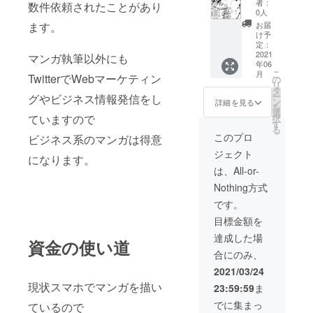
料、ス
ターン
き、 修
者：
数件依頼されたことがあり
化しま
トー
の絵は
0人
正はラ
す！ オ
リーに
すべて
ます。
フの段
お届
リジナ
ついて
支援者
け予
階での
ルマン
十分な
定：
様一人
み無制
ガ作成
2021
やりと
マンガ執筆以外にも
ひとり
限で行
年06
（モノ
りをさ
オリジ
わせて
こ
月
TwitterでWebマーケティン
ク
せてい
の
ナルに
いただ
リ
ロ） 4
ただき
タ
なりま
けたら
ー
グやビジネス情報発信をし
枚（4
ます。
ン
す。 基
詳細を見る
と思い
を
ペー
人数に
選
本的に
ます。
ていますので
択
ジ）
より納
す
マンガ
すべて
る
（600p
期が異
作成の
このプロ
商用利
ビジネス系のマンガは得意
di/A4ま
なる場
やり取
用可で
ジェクト
たは
合もあ
になります。
りは
す。 ①
B5） ※
りま
メール
は、All-or-
十分な
ご希望
す。ご
のみで
やりと
Nothing方式
や写
了承く
行わせ
りをし
真、参
ださ
て頂
です。
て、ご
考資
い。 リ
き、 修
希望や
目標金額を
料、ス
ターン
正はラ
写真な
トー
の絵は
フの段
達成した場
ど参考
資金の使い道
リーに
すべて
階での
資料を
合にのみ、
ついて
支援者
み無制
いただ
十分な
様一人
限で行
2021/03/24
きま
やりと
ひとり
わせて
す。 ※
現状スマホでマンガを描い
23:59:59
ま
りをさ
オリジ
いただ
漫画制
せてい
ナルに
けたら
でに集まっ
作をご
ているので
ただき