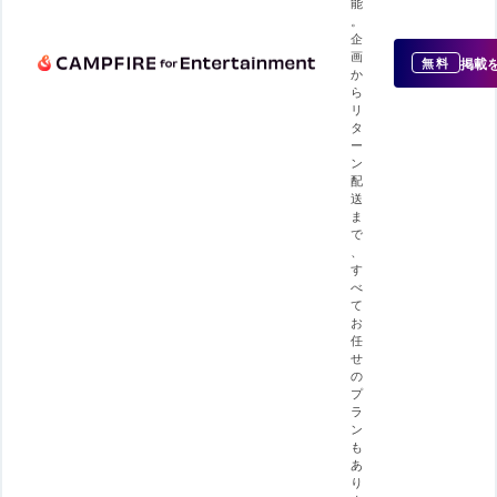
能
。
企
画
掲載
無料
か
ら
リ
タ
ー
ン
配
送
ま
で
、
す
べ
て
お
任
せ
の
プ
ラ
ン
も
あ
り