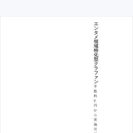
エ
ン
タ
メ
領
域
特
化
型
ク
ラ
フ
ァ
ン
手
数
料
0
円
か
ら
実
施
可