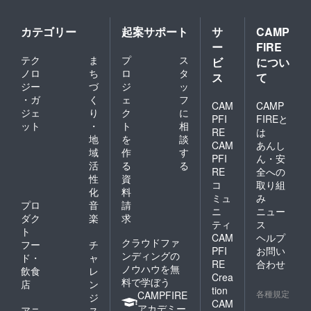
カテゴリー
起案サポート
サ
CAMP
ー
FIRE
テク
ま
プ
ス
ビ
につい
ノロ
ち
ロ
タ
ス
て
ジー
づ
ジ
ッ
・ガ
く
ェ
フ
CAM
CAMP
ジェ
り
ク
に
PFI
FIREと
ット
・
ト
相
RE
は
地
を
談
CAM
あんし
域
作
す
PFI
ん・安
活
る
る
RE
全への
性
資
コ
取り組
化
料
ミュ
み
プロ
音
請
ニ
ニュー
ダク
楽
求
ティ
ス
ト
CAM
ヘルプ
クラウドファ
フー
チ
PFI
お問い
ンディングの
ド・
ャ
RE
合わせ
ノウハウを無
飲食
レ
Crea
料で学ぼう
店
ン
tion
各種規定
CAMPFIRE
ジ
CAM
アカデミー
アニ
ス