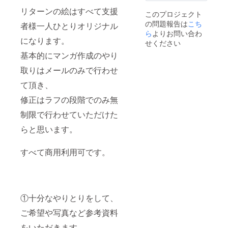
りをし
えるこ
修正
行わせ
て、ご
とはで
リターンの絵はすべて支援
（でき
このプロジェクト
て頂
希望や
きます
る限り
の問題報告は
こち
き、 修
者様一人ひとりオリジナル
写真な
が、０
ご意向
正はラ
ら
よりお問い合わ
ど参考
からの
に沿う
になります。
フの段
資料を
シナリ
せください
形で提
階での
いただ
オから
出でき
基本的にマンガ作成のやり
み無制
きま
の制作
るよう
限で行
す。 ※
は承っ
努めま
取りはメールのみで行わせ
わせて
漫画制
ており
す） ④
いただ
作をご
ませ
て頂き、
確認い
けたら
希望の
ん。 ②
ただい
と思い
方は大
修正はラフの段階でのみ無
線画ラ
て完成
ます。
まかな
フを提
品を納
制限で行わせていただけた
すべて
シナリ
出（カ
品 ※納
商用利
オをご
ラーイ
品期限
らと思います。
用可で
用意く
ラスト
を設定
す。 ①
ださ
の場合
してい
十分な
い。一
も） ③
ます
すべて商用利用可です。
やりと
緒に考
修正
が、人
りをし
えるこ
（でき
数に
て、ご
とはで
る限り
よって
希望や
きます
ご意向
変動す
写真な
が、０
に沿う
る可能
ど参考
からの
①十分なやりとりをして、
形で提
性があ
資料を
シナリ
出でき
りま
いただ
ご希望や写真など参考資料
オから
るよう
す。 気
きま
の制作
努めま
長にお
をいただきます。
す。 ※