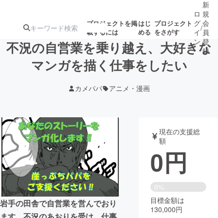
新
ロ
規
グ
会
プロジェクトを掲
はじ
プロジェクト
/
載するには
める
をさがす
イ
員
ン
登
不況の自営業を乗り越え、大好きな
録
マンガを描く仕事をしたい
人気のプロ
注目のリ
注目の新着プロ
募集終了が近いプ
もうすぐ公開
カメパパ
アニメ・漫画
ジェクト
ターン
ジェクト
ロジェクト
されます
アート・写真
音楽
現在の支援総
額
0
円
テクノロジー・ガジェット
ゲーム・サ
映像・映画
書籍・雑誌
0%
目標金額は
岩手の田舎で自営業を営んでおり
130,000円
ビジネス・起業
チャレンジ
ます。不況のあおりを受け、仕事