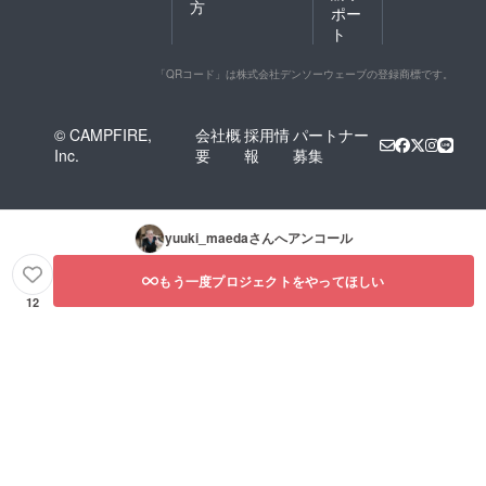
方
ポー
ト
「QRコード」は株式会社デンソーウェーブの登録商標です。
© CAMPFIRE,
会社概
採用情
パートナー
Inc.
要
報
募集
yuuki_maeda
さんへアンコール
もう一度プロジェクトをやってほしい
12