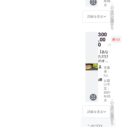
年06
日〜11
まえ
こ
月
月30日)
ちゃ
の
リ
※新型コ
ん」の
タ
ー
ロナウ
開店を
ン
詳細を見る
を
イルス
記念
選
択
の感染
し、支
す
る
状況、
援頂い
300
行政の
た方の
要請等
お名前
,00
残り2
の事情
を記載
0
円
により
した記
人数制
念ボー
【あな
限や時
ドを作
ただけ
間制限
成し、
のオリ
を設け
店内に
ジナル
支援
る可能
掲示致
メ
者：
性があ
しま
ニュー
0人
ります
す！ ※
を作れ
お届
購入画
る権】
け予
面の備
あなた
定：
考欄に
だけの
2021
年05
て、必
こだわ
こ
月
ず記載
りトッ
の
リ
される
ピング
タ
ー
お名前
が入っ
ン
詳細を見る
を
(ペン
たオリ
選
択
ネーム
ジナル
す
る
可)の記
お好み
このプロ