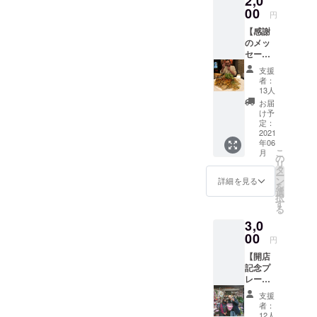
2,0
00
円
【感謝
のメッ
セー
ジ】 ま
支援
えちゃ
者：
んの思
13人
いに賛
お届
同して
け予
頂いた
定：
方、こ
2021
年06
のボタ
こ
月
ンをポ
の
リ
チった
タ
ー
あなた
ン
詳細を見る
を
は「共
選
択
犯者」
す
る
になっ
3,0
てもら
いま
00
円
す！
【開店
「あの
記念プ
店作っ
レート
たの自
にお名
分だ
支援
前掲
よ！」
者：
示】小
と自慢
12人