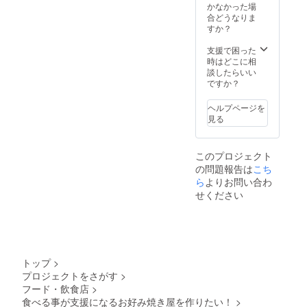
(例)まえ
かなかった場
ちゃん
合どうなりま
スペ
すか？
シャル
→エ
支援で困った
ビ、イ
時はどこに相
カ、
談したらいい
チー
ですか？
ズ、ネ
ギトッ
ヘルプページを
ピング
見る
あなた
の考え
たメ
このプロジェクト
ニュー
の問題報告は
こち
が看板
商品に
ら
よりお問い合わ
なるか
せください
も？！
※販売価
格はこ
ちらで
決めさ
せて頂
トップ
>
きます
プロジェクトをさがす
>
※ネーミ
フード・飲食店
>
ングに
ついて
食べる事が支援になるお好み焼き屋を作りたい！
>