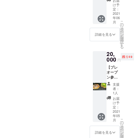
可能で
お届
お渡し
購入画
られま
け予
す。 ※
致しま
面の備
定：
す！ ※
直接会
す！ 回
2021
考欄に
直接来
いた
年06
数券は
て、必
店出来
い！と
こ
月
ギフト
ず記載
の
ない方
いう稀
リ
する事
される
タ
にはオ
有な方
ー
も可能
お名前
ン
ンライ
詳細を見る
は別途
を
です！
(ペン
選
ン講習
ご相談
択
※回数券
ネーム
す
も可能
下さい
る
の発送
可)の記
です！
20,
は致し
入をお
ご自宅
残り49
かねま
000
願い致
でも美
円
すた
しま
味しい
【プレ
め、営
す。
広島風
オープ
業時間
お好み
ン参加
内に直
焼きを
権】
接店舗
楽しん
支援
オープ
に取り
で下さ
者：
ン前の
に来ら
1人
い！ ※
数日
れる方
日程に
お届
間、オ
に限り
け予
ついて
ペレー
ます ※
定：
は事前
ション
2021
有効期
に調整
年05
確認や
間(2021
させて
こ
月
機器の
年6月1
の
下さ
リ
動作
日〜11
タ
い。 ※
ー
チェッ
月30日)
ン
詳細を見る
有効期
を
ク等も
選
間(2021