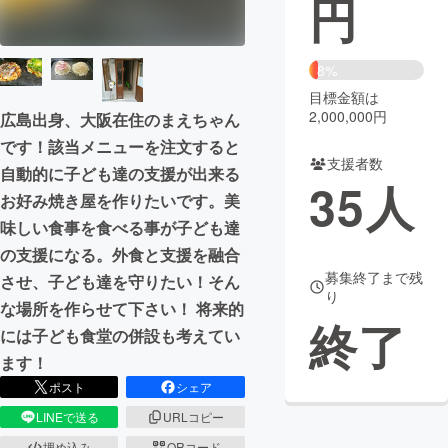
円
まちづくり・地域活性化
8%
目標金額は
CAMPFIRE for Social Good
CAMPFIRE Creation
2,000,000円
広島出身、大阪在住のまえちゃん
CAMPFIREふるさと納税
machi-ya
コミュニティ
です！該当メニューを注文すると
支援者数
自動的に子ども達の支援が出来る
35
人
お好み焼き屋を作りたいです。美
味しい食事を食べる事が子ども達
の支援になる。外食と支援を融合
募集終了まで残
させ、子ども達を守りたい！そん
り
な場所を作らせて下さい！ 将来的
終了
には子ども食堂の併設も考えてい
ます！
ポスト
シェア
LINEで送る
URLコピー
埋め込み
QRコード