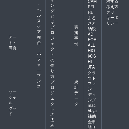
対する
CAM
・
ン
考え方
PFI
ヘ
グ
クッ
RE
ル
と
キーポ
ふる
ス
は
リシー
さと
ケ
プ
実
納税
ア
ロ
施
AD
アー
舞
ジ
事
FOR
ト・
台
ェ
例
ALL
写真
・
ク
HIO
パ
ト
KOS
フ
の
HI
ォ
作
JFA
ー
り
クラ
マ
方
ウド
ン
プ
統
ファ
ス
ロ
計
ン
ソー
ジ
デ
ディ
シャ
ェ
ー
ング
ル
ク
タ
mac
グッ
ト
hi-ya
ド
の
補助
広
金申
め
請サ