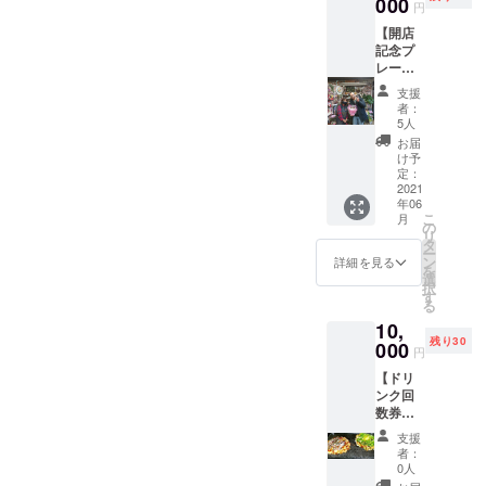
000
て欲し
円
が焼き
い 何で
【開店
方を直
もOKで
記念プ
接教え
す！ 昼
レート
る権利
ならお
にお名
です！
茶会、
支援
前掲
材料、
夜なら
者：
示】大
切り
飲み
5人
サイズ
方、焼
会！ 海
お届
「お好
き方、
のよう
け予
み焼き
コツを
定：
に広い
まえ
2021
一緒に
心であ
年06
ちゃ
焼きな
なたを
こ
月
ん」の
がら教
の
受け止
リ
開店を
えます
タ
めて向
ー
記念
ので、
ン
き合い
詳細を見る
を
し、支
初めて
選
ます！
択
援頂い
の方で
す
※日程は
る
た方の
も覚え
要相
10,
お名前
て頂け
談、あ
残り30
を記載
000
ます！
なたの
円
した記
さら
都合に
【ドリ
念ボー
に、焼
極力合
ンク回
ドを作
き上
わせま
数券】
成し、
がった
す！ ※
ドリン
店内に
お好み
各種ビ
支援
ク10枚
掲示致
焼きは
デオ通
者：
分の回
しま
その場
0人
話対応
数券を
す！ ※
で食べ