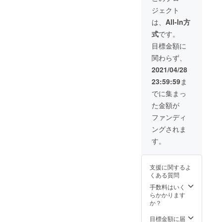
入をお
焼きを
ジェクト
願い致
作れる
しま
権利で
は、
All-In方
す。
す！ (お
式
です。
好み焼
き以外
目標金額に
のメ
関わらず、
ニュー
でも
2021/04/28
OK)
23:59:59
ま
ネーミ
ングラ
でに集まっ
イツも
た金額が
付いて
ますの
ファンディ
で商品
ングされま
名も決
めて下
す。
さい！
(広告利
用OK)
支援に関するよ
そし
くある質問
て、実
際にメ
手数料はいく
ニュー
らかかります
として
か？
常設し
ます！
目標金額に届