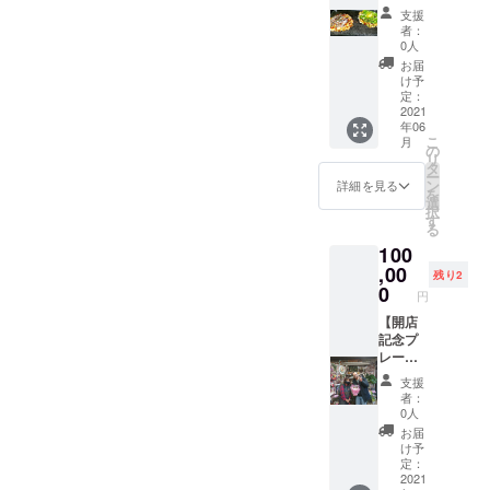
お好み
り日程
※正式な
支援
焼きま
につい
プレ
者：
えちゃ
ては別
オープ
0人
んを貸
途ご相
ンの日
お届
し切れ
談下さ
程は決
け予
る権利
い ※有
定：
まり次
です！
2021
効期間
第ご案
年06
コース
(2021年
内させ
こ
月
料理、
6月1
の
て頂き
リ
ドリン
日〜11
タ
ます
ー
ク飲み
月30日)
ン
が、5月
詳細を見る
を
放題付
※新型コ
選
後半〜6
択
き！ オ
ロナウ
す
月頭を
る
フ会や
イルス
予定し
100
飲み会
の感染
ており
にぜひ
,00
状況、
ます
残り2
使って
行政の
0
円
下さ
要請等
い！ ※
【開店
の事情
貸し切
記念プ
により
り日程
レート
人数制
につい
にお名
限や時
支援
てはご
前掲
間制限
者：
相談下
示】超
を設け
0人
さい ※
特大サ
る可能
お届
有効期
イズ
性があ
け予
間(2021
「お好
ります
定：
年6月1
み焼き
2021