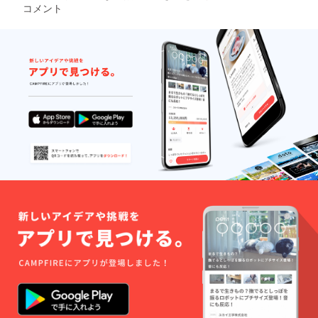
は一部
コメント
使えな
い言葉
もあり
ますの
で、要
相談と
なりま
す