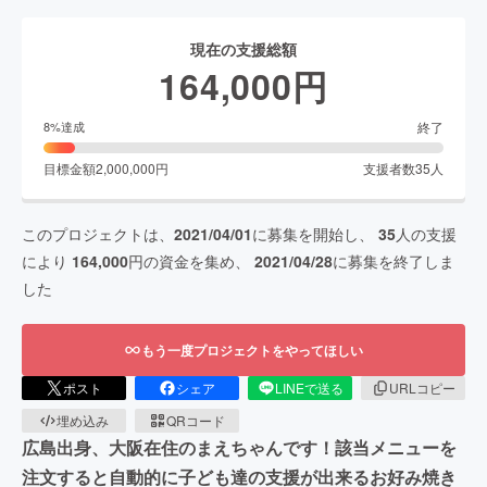
現在の支援総額
164,000
円
終了
8
%達成
目標金額
2,000,000
円
支援者数
35
人
このプロジェクトは、
2021/04/01
に募集を開始し、
35
人の支援
により
164,000
円の資金を集め、
2021/04/28
に募集を終了しま
した
もう一度プロジェクトをやってほしい
ポスト
シェア
LINEで送る
URLコピー
埋め込み
QRコード
広島出身、大阪在住のまえちゃんです！該当メニューを
注文すると自動的に子ども達の支援が出来るお好み焼き