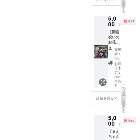
を
の工程
(ペン
選
択
を複数
ネーム
す
る
回配信
可)の記
5,0
しま
入をお
残り17
す！ 飲
00
願い致
円
食店が
しま
【開店
出来る
す。
祝いの
までの
お花】
内側を
オープ
知りた
支援
ン日に
い、見
者：
素敵な
てみた
3人
お花を
いとい
お届
飾って
う方は
け予
もらえ
ぜひ！
定：
ません
2021
※生配
年06
か？ 入
信、撮
こ
月
口を華
影画像
の
リ
やか
や動画
タ
ー
に、鮮
の共
ン
詳細を見る
を
やかに
有、ま
選
択
彩りた
とめ動
す
る
いで
画等を
5,0
す！ お
共有し
残り30
花を用
00
ます ※
円
意して
専用グ
【まえ
下さる
ループ
ちゃん
のは、
を作