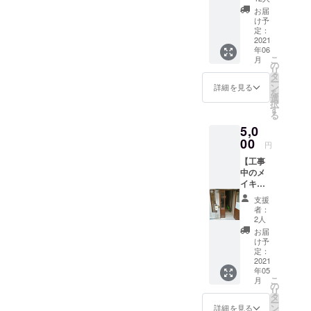
サイズ
しま
お届
「お好
くって
け予
み焼き
OKで
定：
まえ
2021
す！ 支
年06
ちゃ
援頂い
こ
月
ん」の
た方
の
リ
開店を
へ、ま
タ
ー
記念
えちゃ
ン
詳細を見る
を
し、支
んから
選
択
援頂い
お礼の
す
る
た方の
メッ
5,0
お名前
セージ
を記載
00
をお届
円
した記
けしま
【工事
念ボー
す！ そ
中のメ
ドを作
して皆
イキン
成し、
様に感
グ観覧
店内に
謝しな
支援
券】 お
掲示致
がら毎
者：
好み焼
しま
日お好
2人
きまえ
す！ ※
み焼き
お届
ちゃん
購入画
を焼か
け予
の工事
面の備
定：
せて頂
現場を
2021
考欄に
きま
年05
のぞき
て、必
す！
こ
月
見！ 出
ず記載
の
リ
来上が
される
タ
ー
るまで
お名前
ン
詳細を見る