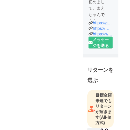
初めまし
て、まえ
ちゃんで
す！
https://gsfr3.app.goo.gl/croiWH
https://maps.app.goo.gl/GHjerggnvQaBJLep6
2021年8月に
https://www.instagram.com/hiroshimaokonomiyakimaechan?igsh=MXdtY3BtMjJha2Y2
メッセー
大阪市北区
ジを送る
中崎町で広
島お好み
焼・鉄板焼
まえちゃん
リターンを
をオープン
しました！
選ぶ
大阪では珍
しい本場広
目標金額
島の味を
未達でも
もっともっ
リターン
と広めて行
が届きま
きたいと
す
(All-in
方式)
思っており