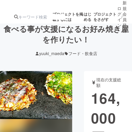
新
ロ
規
グ
会
プロジェクトを掲
はじ
プロジェクト
/
載するには
める
をさがす
イ
員
ン
登
食べる事が支援になるお好み焼き屋
録
を作りたい！
人気のプロ
注目のリ
注目の新着プロ
募集終了が近いプ
もうすぐ公開
yuuki_maeda
フード・飲食店
ジェクト
ターン
ジェクト
ロジェクト
されます
アート・写真
音楽
現在の支援総
額
164,
テクノロジー・ガジェット
ゲーム・サ
000
映像・映画
書籍・雑誌
ビジネス・起業
チャレンジ