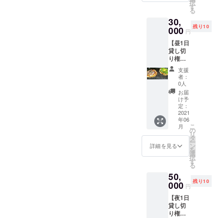
択
兼ねて
す
年6月1
る
プレ
日〜11
30,
オープ
月30日)
残り10
ンを行
000
円
いま
【昼1日
す！ プ
貸し切
レオー
り権】
プンは
お好み
昼と夜
支援
焼きま
の1日2
者：
えちゃ
回、
0人
んを貸
オープ
お届
し切れ
ン前の3
け予
る権利
日間開
定：
です！
2021
催予
年06
コース
定！ グ
こ
月
料理、
ランド
の
リ
ドリン
オープ
タ
ー
ク飲み
ン前、
ン
詳細を見る
を
放題付
誰より
選
択
き！ オ
も早く
す
る
フ会や
まえ
50,
飲み会
ちゃん
残り10
にぜひ
000
のお好
円
使って
み焼き
【夜1日
下さ
を食べ
貸し切
い！ ※
るチャ
り権】
貸し切
ンス！