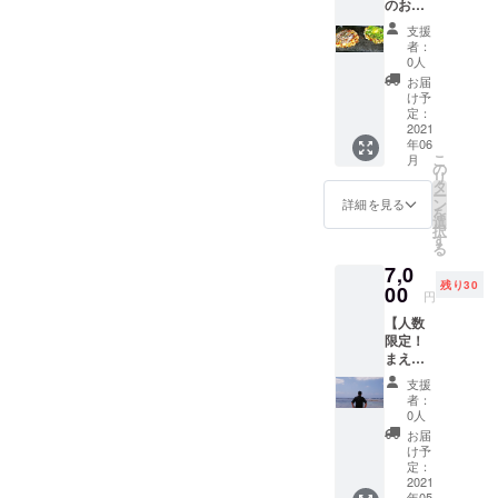
のお好
京都府
成、
み焼
久御山
URLを
支援
き】 お
町で
お送り
者：
好み焼
「フラ
しそち
0人
き3枚分
ワー＆
らで日
お届
の回数
グリー
程等を
け予
券をお
ン
定：
共有致
渡し致
2021
Saho」
します
年06
しま
を営む
こ
月
す！ 回
人長佐
の
リ
数券は
保さ
タ
ー
ギフト
ん！
ン
詳細を見る
を
する事
https://
選
択
も可能
flowera
す
る
です！
ndgree
7,0
※回数券
nsaho.a
残り30
の発送
00
mebao
円
は致し
wnd.co
【人数
かねま
m/ ※備
限定！
すた
考欄に
まえ
め、営
掲載希
ちゃん
業時間
望のお
支援
とサシ
内に直
名前
者：
でオン
接店舗
(ニック
0人
ライン
に取り
ネーム
お届
ミー
に来ら
可)をご
け予
ティン
れる方
定：
記載下
グ権】
2021
に限り
さい
年05