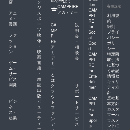
料で学ぼう
店
ン
tion
各種規定
CAMPFIRE
ジ
CAM
アカデミー
アニ
ス
利用規
PFI
メ・
ポ
約
RE
漫画
ー
CA
説
細則
for
ツ
MP
明
プライ
Soci
ファ
映
FI
会
バシー
al
ッ
像
RE
・
ポリ
Goo
ショ
・
ア
相
シー
d
ン
映
カ
談
特定商
CAM
画
デ
会
取引法
PFI
ゲー
書
ミ
に基づ
RE
ム・
籍
ー
く表記
for
サー
・
と
情報セ
Ente
ビス
雑
は
キュリ
rtain
開発
誌
ク
サ
ティ方
men
出
ラ
ポ
針
t
版
ウ
ー
反社基
CAM
ビジ
ビ
ド
ト
本方針
PFI
ネ
ュ
フ
サ
カスタ
RE
ス・
ー
ァ
ー
マーハ
for
起業
テ
ン
ビ
ラスメ
Spor
ィ
デ
ス
ントに
ts
ー
ィ