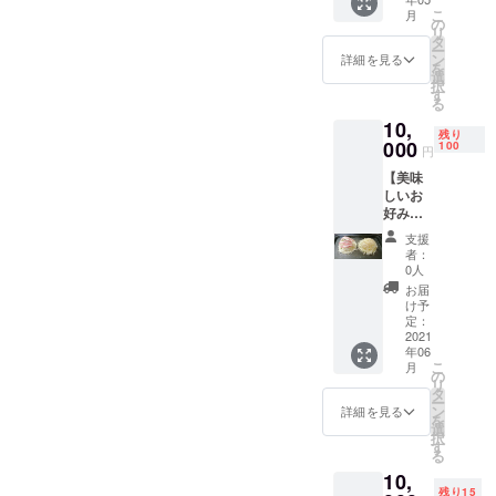
まえ
ます ※
こ
月
ちゃん
有効期
の
リ
があな
間(2021
タ
ー
たに全
年6月1
ン
詳細を見る
を
身全霊
日〜11
選
択
寄り添
月30日)
す
る
い向き
10,
合いな
残り
がら語
000
100
円
り合え
【美味
る権利
しいお
です！
好み焼
・お悩
きの焼
み相談
支援
き方を
・まえ
者：
まえ
ちゃん
0人
ちゃん
の事が
お届
が教え
知りた
け予
る権】
い ・と
定：
ご家庭
2021
にかく
年06
でも広
語りた
こ
月
島風お
い ・ま
の
リ
好み焼
えちゃ
タ
ー
きを焼
んと飲
ン
詳細を見る
を
いても
みたい
選
択
らえる
・話を
す
る
よう、
ただた
10,
まえ
だ聞い
残り15
ちゃん