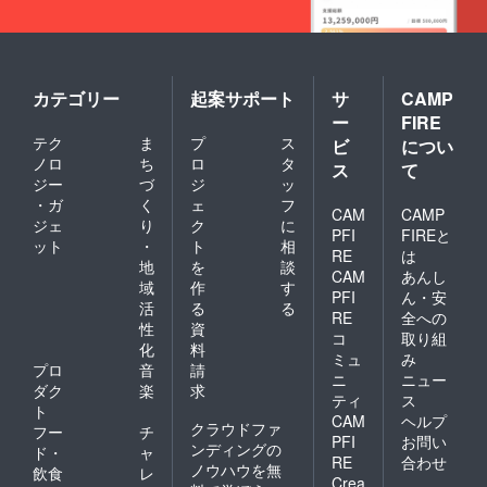
カテゴリー
起案サポート
サ
CAMP
ー
FIRE
テク
ま
プ
ス
ビ
につい
ノロ
ち
ロ
タ
ス
て
ジー
づ
ジ
ッ
・ガ
く
ェ
フ
CAM
CAMP
ジェ
り
ク
に
PFI
FIREと
ット
・
ト
相
RE
は
地
を
談
CAM
あんし
域
作
す
PFI
ん・安
活
る
る
RE
全への
性
資
コ
取り組
化
料
ミュ
み
プロ
音
請
ニ
ニュー
ダク
楽
求
ティ
ス
ト
CAM
ヘルプ
クラウドファ
フー
チ
PFI
お問い
ンディングの
ド・
ャ
RE
合わせ
ノウハウを無
飲食
レ
Crea