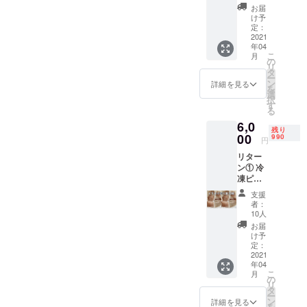
500g 通
始
お届
常販売
け予
価格
定：
取扱原料
100gあ
2021
年04
たり756
国内外合鴨
こ
月
円 送料
の
リ
肉、丹波の
込み税
タ
ー
込み 発
猪、カナダ
ン
詳細を見る
を
送はヤ
選
産イノシ
択
マト運
す
る
シ、北海道
輸クー
6,0
ル冷凍
エゾシカ、
残り
便 賞味
00
990
円
丹波鹿、北
期限
リター
海道ひぐ
2022年
ン① 冷
1月
ま、月の輪
凍ピラ
熊、雉、飛
ルクの
支援
白身 10
騨牛、飛騨
者：
枚
10人
豚、イン
500gx2
お届
ジェクショ
袋=1㎏
け予
通常
定：
ンビーフ、
100gあ
2021
オランダ産
年04
たり756
こ
月
円を
仔牛タン、
の
リ
→100g
タ
イタリア産
ー
あたり
ン
詳細を見る
を