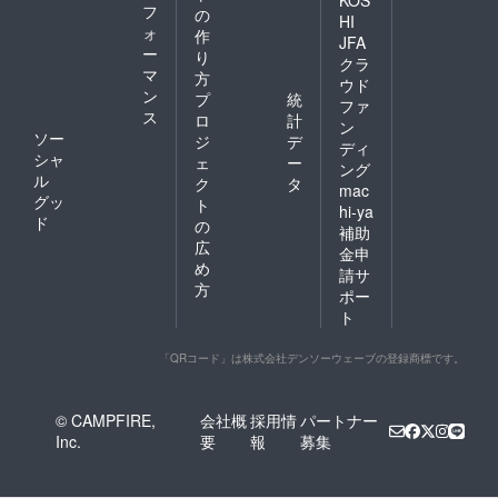
フ
の
HI
ォ
作
JFA
ー
り
クラ
マ
方
ウド
ン
プ
統
ファ
ス
ロ
計
ン
ソー
ジ
デ
ディ
シャ
ェ
ー
ング
ル
ク
タ
mac
グッ
ト
hi-ya
ド
の
補助
広
金申
め
請サ
方
ポー
ト
「QRコード」は株式会社デンソーウェーブの登録商標です。
© CAMPFIRE,
会社概
採用情
パートナー
Inc.
要
報
募集