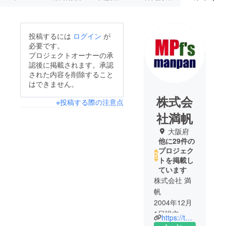
投稿するには
ログイン
が
必要です。
プロジェクトオーナーの承
認後に掲載されます。承認
された内容を削除すること
はできません。
株式会
※投稿する際の注意点
社満帆
大阪府
他に29件の
プロジェク
トを掲載し
ています
株式会社 満
帆
2004年12月
1日設立
https://twitter.com/manpan_fs
2015年3月1