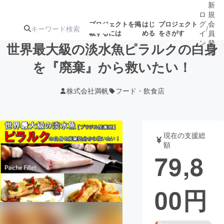
新
ロ
規
グ
会
プロジェクトを掲
はじ
プロジェクト
/
載するには
める
をさがす
イ
員
ン
登
世界最大級の淡水魚ピラルクの白身
録
を『廃棄』から救いたい！
人気のプロ
注目のリ
注目の新着プロ
募集終了が近いプ
もうすぐ公開
株式会社満帆
フード・飲食店
ジェクト
ターン
ジェクト
ロジェクト
されます
アート・写真
音楽
現在の支援総
額
79,8
テクノロジー・ガジェット
ゲーム・サ
00
円
映像・映画
書籍・雑誌
ビジネス・起業
チャレンジ