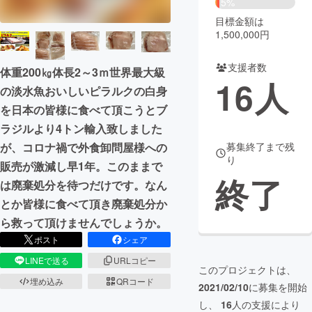
5%
目標金額は
まちづくり・地域活性化
1,500,000円
支援者数
CAMPFIRE for Social Good
CAMPFIRE Creation
体重200㎏体長2～3ｍ世界最大級
16
人
CAMPFIREふるさと納税
machi-ya
コミュニティ
の淡水魚おいしいピラルクの白身
を日本の皆様に食べて頂こうとブ
ラジルより4トン輸入致しました
募集終了まで残
が、コロナ禍で外食卸問屋様への
り
販売が激減し早1年。このままで
終了
は廃棄処分を待つだけです。なん
とか皆様に食べて頂き廃棄処分か
ら救って頂けませんでしょうか。
ポスト
シェア
LINEで送る
URLコピー
このプロジェクトは、
埋め込み
QRコード
2021/02/10
に募集を開始
し、
16
人の支援により