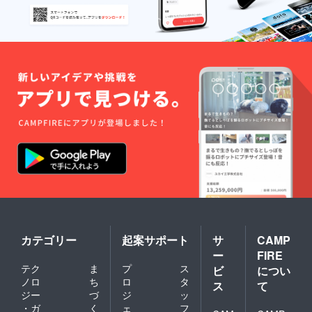
カテゴリー
起案サポート
サ
CAMP
ー
FIRE
テク
ま
プ
ス
ビ
につい
ノロ
ち
ロ
タ
ス
て
ジー
づ
ジ
ッ
・ガ
く
ェ
フ