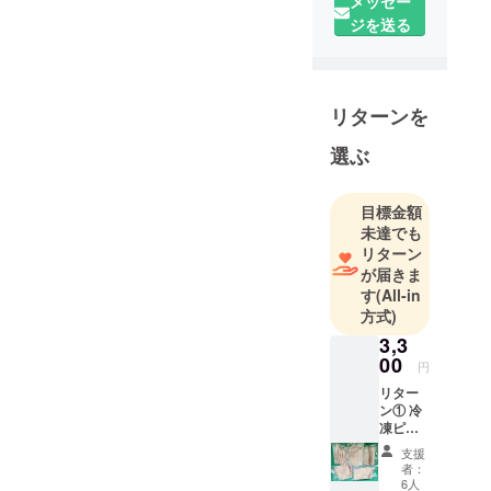
メッセー
日東北営業
ジを送る
所開設
〒532-0003
大阪市淀川
リターンを
区宮原1-17-
12丸栄ビル
選ぶ
8F
電
目標金額
話:06(6350)
未達でも
2929
リターン
FAX:06(6350
が届きま
)2930
す
(All-in
営業時間
方式)
AM9：00〜
3,3
12:00
00
円
/13:00〜
リター
17:00
ン① 冷
凍ピラ
定休日 土日
ルクの
祝 GW お
支援
白身 5
者：
盆 年末年
枚
6人