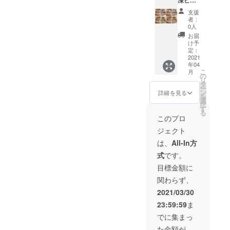
凍ピラ
賞味期
トポーク、
ルクの
限
支援
白身20
2022年
ベーコン、
者：
枚
1月
0人
生ハム、変
500gx4
お届
袋＝2㎏
わりダネ
け予
通常
定：
ソーセー
100gあ
2021
ジ、高級弁
年04
たり756
こ
月
円を
の
当食材、お
リ
→100g
タ
せち料理食
ー
あたり
ン
詳細を見る
を
材など。
575円
選
択
送料込
す
る
み税込
このプロ
販売先 全
み 発送
ジェクト
はヤマ
国の食品卸
ト運輸
は、
All-In方
問屋様
クール
式
です。
冷凍便
賞味期
目標金額に
限
関わらず、
2022年
1月
2021/03/30
23:59:59
ま
でに集まっ
た金額が