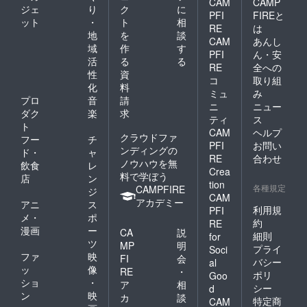
CAM
CAMP
ジェ
り
ク
に
PFI
FIREと
ット
・
ト
相
RE
は
地
を
談
CAM
あんし
域
作
す
PFI
ん・安
活
る
る
RE
全への
性
資
コ
取り組
化
料
ミュ
み
プロ
音
請
ニ
ニュー
ダク
楽
求
ティ
ス
ト
CAM
ヘルプ
クラウドファ
フー
チ
PFI
お問い
ンディングの
ド・
ャ
RE
合わせ
ノウハウを無
飲食
レ
Crea
料で学ぼう
店
ン
tion
各種規定
CAMPFIRE
ジ
CAM
アカデミー
アニ
ス
利用規
PFI
メ・
ポ
約
RE
漫画
ー
CA
説
細則
for
ツ
MP
明
プライ
Soci
ファ
映
FI
会
バシー
al
ッ
像
RE
・
ポリ
Goo
ショ
・
ア
相
シー
d
ン
映
カ
談
特定商
CAM