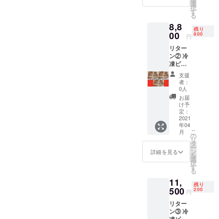
仔牛タン、
600円
選
択
送料込
す
AU仔牛、NZ
る
み税込
仔牛、AUラ
8,8
み 発送
残り
ム、NZラ
はヤマ
00
800
円
ト運輸
ム、イベリ
リター
クール
コ豚、四元
ン② 冷
冷凍便
凍ピラ
賞味期
豚、馬刺
ルクの
限
支援
し、キャビ
白身15
2022年
者：
ア、トリ
枚
1月
0人
500gx3
フ、フォア
お届
袋=1.5
け予
グラ、ピラ
㎏ 通常
定：
100gあ
2021
ルク白身、
年04
たり756
ダチョウ、
こ
月
円を
の
リ
ワニ、地鶏
→100g
タ
ー
あたり
ン
など。
詳細を見る
を
586.6円
選
択
送料込
す
る
取扱加工品
み税込
11,
み 発送
合鴨加熱加
残り
はヤマ
500
200
円
工品、ロー
ト運輸
リター
クール
ストビー
ン③ 冷
冷凍便
フ、ロース