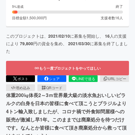
終了
5
%達成
目標金額
1,500,000
円
支援者数
16
人
このプロジェクトは、
2021/02/10
に募集を開始し、
16
人の支援
により
79,800
円の資金を集め、
2021/03/30
に募集を終了しまし
た
もう一度プロジェクトをやってほしい
ポスト
シェア
LINEで送る
URLコピー
埋め込み
QRコード
体重200㎏体長2～3ｍ世界最大級の淡水魚おいしいピラ
ルクの白身を日本の皆様に食べて頂こうとブラジルより
4トン輸入致しましたが、コロナ禍で外食卸問屋様への
販売が激減し早1年。このままでは廃棄処分を待つだけ
です。なんとか皆様に食べて頂き廃棄処分から救って頂