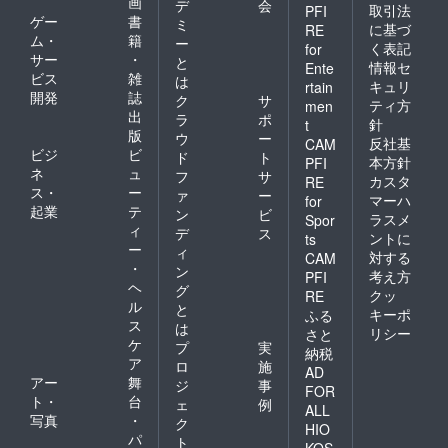
画
デ
会
取引法
PFI
ゲー
書
ミ
に基づ
RE
ム・
籍
ー
く表記
for
サー
・
と
情報セ
Ente
ビス
雑
は
キュリ
rtain
開発
誌
ク
サ
ティ方
men
出
ラ
ポ
針
t
版
ウ
ー
反社基
CAM
ビジ
ビ
ド
ト
本方針
PFI
ネ
ュ
フ
サ
カスタ
RE
ス・
ー
ァ
ー
マーハ
for
起業
テ
ン
ビ
ラスメ
Spor
ィ
デ
ス
ントに
ts
ー
ィ
対する
CAM
・
ン
考え方
PFI
ヘ
グ
クッ
RE
ル
と
キーポ
ふる
ス
は
リシー
さと
ケ
プ
実
納税
ア
ロ
施
AD
アー
舞
ジ
事
FOR
ト・
台
ェ
例
ALL
写真
・
ク
HIO
パ
ト
KOS