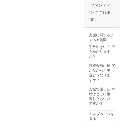
効。 ☆
ファンディ
店舗一
ングされま
日貸し
切り権
す。
（ご飲
食含
む） ※
支援に関するよ
取締役
くある質問
三名が
直接、
手数料はいく
ご挨拶
らかかります
いたし
か？
ます。
※最大利
目標金額に届
用人数
かなかった場
30名様
合どうなりま
まで
すか？
MAHAL
Oの食べ
支援で困った
飲み放
時はどこに相
題をご
談したらいい
準備い
ですか？
たしま
す。
ヘルプページを
見る