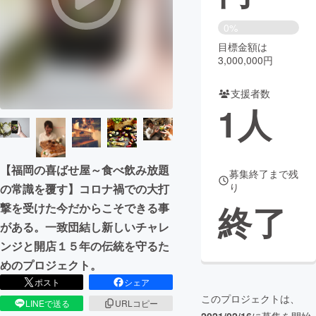
まちづくり・地域活性化
0%
目標金額は
3,000,000円
CAMPFIRE for Social Good
CAMPFIRE Creation
CAMPFIREふるさと納税
machi-ya
コミュニティ
支援者数
1
人
【福岡の喜ばせ屋～食べ飲み放題
募集終了まで残
り
の常識を覆す】コロナ禍での大打
終了
撃を受けた今だからこそできる事
がある。一致団結し新しいチャレ
ンジと開店１５年の伝統を守るた
めのプロジェクト。
ポスト
シェア
このプロジェクトは、
LINEで送る
URLコピー