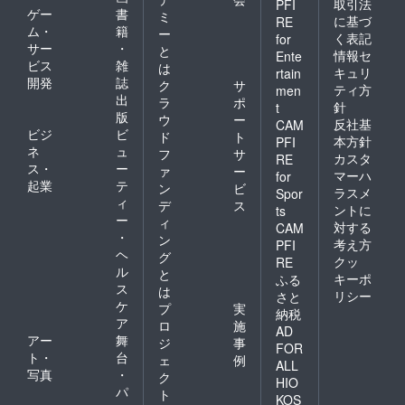
取引法
PFI
ゲー
書
ミ
に基づ
RE
ム・
籍
ー
く表記
for
サー
・
と
情報セ
Ente
ビス
雑
は
キュリ
rtain
開発
誌
ク
サ
ティ方
men
出
ラ
ポ
針
t
版
ウ
ー
反社基
CAM
ビジ
ビ
ド
ト
本方針
PFI
ネ
ュ
フ
サ
カスタ
RE
ス・
ー
ァ
ー
マーハ
for
起業
テ
ン
ビ
ラスメ
Spor
ィ
デ
ス
ントに
ts
ー
ィ
対する
CAM
・
ン
考え方
PFI
ヘ
グ
クッ
RE
ル
と
キーポ
ふる
ス
は
リシー
さと
ケ
プ
実
納税
ア
ロ
施
AD
アー
舞
ジ
事
FOR
ト・
台
ェ
例
ALL
写真
・
ク
HIO
パ
ト
KOS