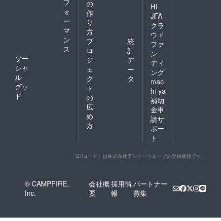
フ
の
HI
ォ
作
JFA
ー
り
クラ
マ
方
ウド
ン
プ
統
ファ
ス
ロ
計
ン
ソー
ジ
デ
ディ
シャ
ェ
ー
ング
ル
ク
タ
mac
グッ
ト
hi-ya
ド
の
補助
広
金申
め
請サ
方
ポー
ト
「QRコード」は株式会社デンソーウェーブの登録商標です。
© CAMPFIRE,
会社概
採用情
パートナー
Inc.
要
報
募集