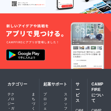
カテゴリー
起案サポート
サ
CAMP
ー
FIRE
テク
ま
プ
ス
ビ
につい
ノロ
ち
ロ
タ
ス
て
ジー
づ
ジ
ッ
・ガ
く
ェ
フ
CAM
CAMP