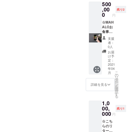
500
可能で
す。（1
,00
残り2
名様に
0
円
限り）
☆MAH
ALOお
食事券
100000
支援
円分×１
者：
枚 （お
0人
店が存
お届
続する
け予
限り有
定：
効） ☆
2021
年04
店舗一
こ
月
日貸し
の
リ
切り権
タ
ー
※従業員
ン
詳細を見る
を
三名が
選
択
接待い
す
る
たしま
1,0
す。
00,
残り1
000
円
☆こち
らのリ
ターン