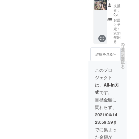
ご購入
支援
頂きま
者：
した
0人
方、 以
お届
降
け予
MAHAL
定：
Oでのご
2021
年04
飲食は
こ
月
一切お
の
リ
代は頂
タ
ー
きませ
ン
詳細を見る
を
ん。 ※
選
択
店舗の
す
る
メ
このプロ
ニュー
ジェクト
内のご
注文に
は、
All-In方
限り。
式
です。
※リター
ン適応
目標金額に
最大2名
関わらず、
様ま
で。 ※
2021/04/14
お店が
23:59:59
ま
存続す
る限り
でに集まっ
何度で
た金額が
も有