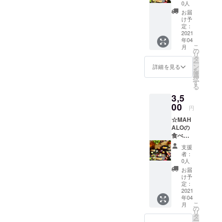
半額
0人
クーポ
お届
ン発
け予
行。
定：
※「有効
2021
年04
期限：
こ
月
お店が
の
リ
営業す
タ
ー
る限り
ン
詳細を見る
を
有効」
選
択
す
る
3,5
00
円
☆MAH
ALOの
食べ飲
み放題
支援
１名様
者：
分ご招
0人
待券
お届
※「有効
け予
期限：
定：
お店が
2021
年04
営業す
こ
月
る限り
の
リ
有効」
タ
ー