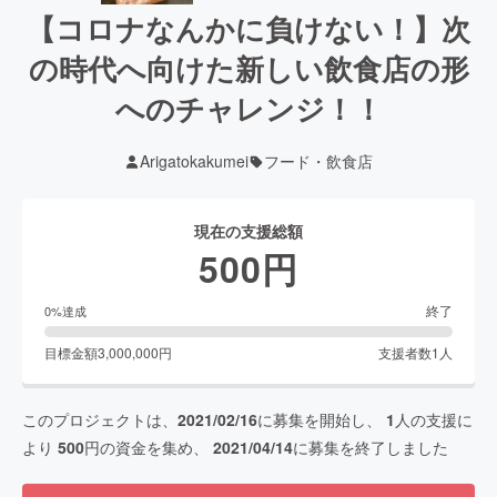
【コロナなんかに負けない！】次
の時代へ向けた新しい飲食店の形
へのチャレンジ！！
Arigatokakumei
フード・飲食店
現在の支援総額
500
円
終了
0
%達成
目標金額
3,000,000
円
支援者数
1
人
このプロジェクトは、
2021/02/16
に募集を開始し、
1
人の支援に
より
500
円の資金を集め、
2021/04/14
に募集を終了しました