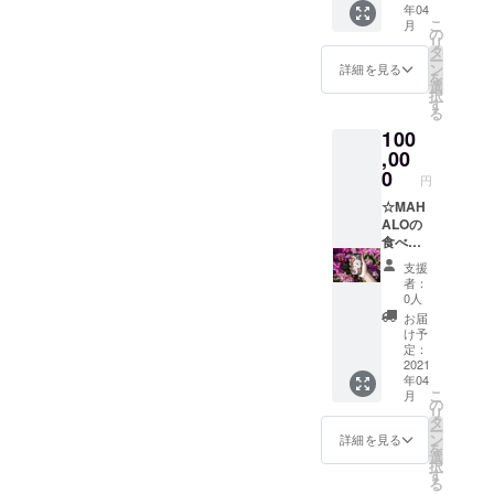
年04
※６か月
こ
月
の間、
の
リ
何度で
タ
ー
もご利
ン
詳細を見る
を
用可能
選
択
です。
す
る
（1名様
100
に限
り）
,00
0
円
☆MAH
ALOの
食べ飲
み放題1
支援
名様ご
者：
招待券
0人
×1年間
お届
分
け予
※「有効
定：
期限：
2021
年04
発行よ
こ
月
り1年
の
リ
間」 ※1
タ
ー
年間の
ン
詳細を見る
を
間、何
選
択
度でも
す
る
ご利用