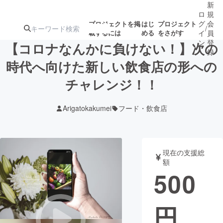
新
ロ
規
グ
会
プロジェクトを掲
はじ
プロジェクト
/
載するには
める
をさがす
イ
員
ン
登
【コロナなんかに負けない！】次の
録
時代へ向けた新しい飲食店の形への
チャレンジ！！
人気のプロ
注目のリ
注目の新着プロ
募集終了が近いプ
もうすぐ公開
ジェクト
ターン
ジェクト
ロジェクト
されます
Arigatokakumei
フード・飲食店
アート・写真
音楽
現在の支援総
テクノロジー・ガジェット
ゲーム・サ
額
500
映像・映画
書籍・雑誌
円
ビジネス・起業
チャレンジ