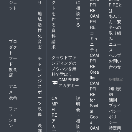
ジェ
り
ク
に
PFI
FIREと
ット
・
ト
相
RE
は
地
を
談
CAM
あんし
域
作
す
PFI
ん・安
活
る
る
RE
全への
性
資
コ
取り組
化
料
ミュ
み
プロ
音
請
ニ
ニュー
ダク
楽
求
ティ
ス
ト
CAM
ヘルプ
クラウドファ
フー
チ
PFI
お問い
ンディングの
ド・
ャ
RE
合わせ
ノウハウを無
飲食
レ
Crea
料で学ぼう
店
ン
tion
各種規定
CAMPFIRE
ジ
CAM
アカデミー
アニ
ス
利用規
PFI
メ・
ポ
約
RE
漫画
ー
CA
説
細則
for
ツ
MP
明
プライ
Soci
ファ
映
FI
会
バシー
al
ッ
像
RE
・
ポリ
Goo
ショ
・
ア
相
シー
d
ン
映
カ
談
特定商
CAM
画
デ
会