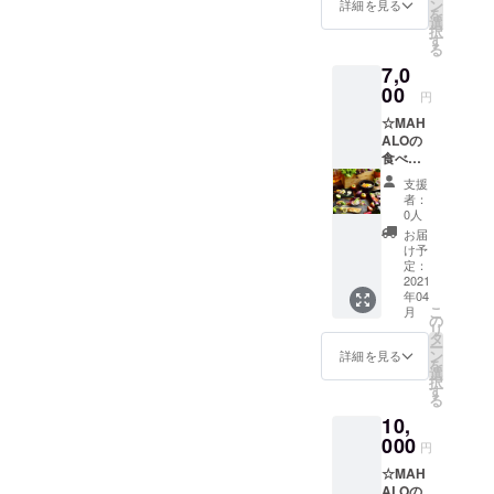
ン
詳細を見る
を
選
択
す
る
7,0
00
円
☆MAH
ALOの
食べ飲
み放題
支援
をペア
者：
（２名
0人
様）ご
お届
招待券
け予
発行 ※2
定：
名様分
2021
年04
の食べ
こ
月
飲み放
の
リ
題。 ※
タ
ー
お店が
ン
詳細を見る
を
存続す
選
択
る限り
す
る
有効。
10,
000
円
☆MAH
ALOの