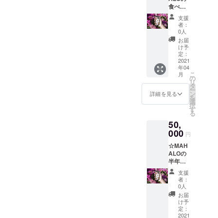
食べ飲
み放題
支援
招待券1
者：
名様×3
0人
か月分
お届
※「有効
け予
期限：
定：
ご発行
2021
年04
から3か
こ
月
月間」
の
リ
※3か月
タ
ー
の間、
ン
詳細を見る
を
何度で
選
択
もご利
す
る
用可能
50,
です。
（1名様
000
円
に限
☆MAH
り）
ALOの
半年間
ご招待
支援
券×１枚
者：
※「有効
0人
期限：
お届
ご発行
け予
から6か
定：
月間」
2021