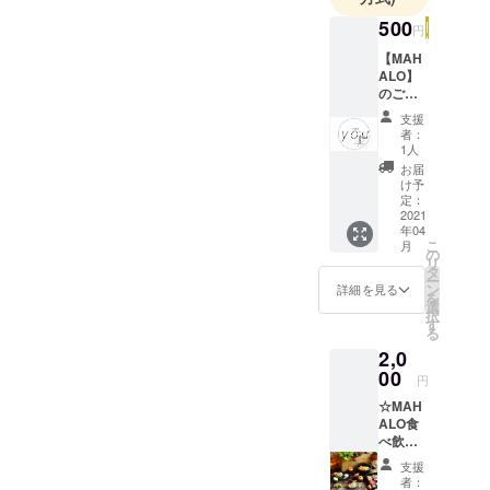
500
円
【MAH
ALO】
のご紹
介とお
支援
礼の
者：
メール
1人
をお送
お届
りいた
け予
します
定：
☆
2021
年04
こ
月
の
リ
タ
ー
ン
詳細を見る
を
選
択
す
る
2,0
00
円
☆MAH
ALO食
べ飲み
放題を
支援
１名様
者：