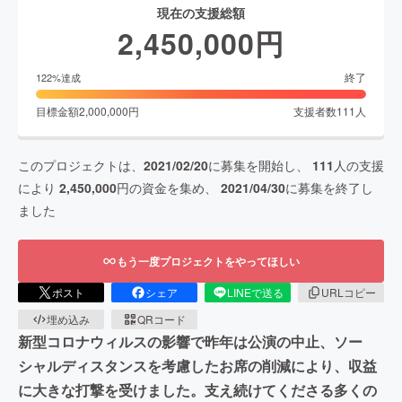
現在の支援総額
2,450,000
円
終了
122
%達成
目標金額
2,000,000
円
支援者数
111
人
このプロジェクトは、
2021/02/20
に募集を開始し、
111
人の支援
により
2,450,000
円の資金を集め、
2021/04/30
に募集を終了し
ました
もう一度プロジェクトをやってほしい
ポスト
シェア
LINEで送る
URLコピー
埋め込み
QRコード
新型コロナウィルスの影響で昨年は公演の中止、ソー
シャルディスタンスを考慮したお席の削減により、収益
に大きな打撃を受けました。支え続けてくださる多くの