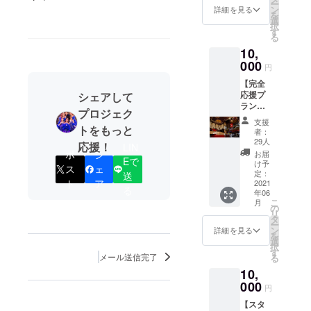
ー
ン
掲載（ニック
詳細を見る
を
選
ネーム、掲載不
択
す
可も可能です）※
る
１ ※１．ニック
10,
ネーム、掲載不
000
可のご希望の方
円
は、「備考欄」
【完全
へ必ず明記をお
応援プ
シェアして
願いいたしま
ラン】
す。
プロジェク
リター
支援
ンの準
トをもっと
者：
備資
29人
応援！
LIN
金、送
ポ
シ
お届
Eで
付料も
け予
ス
ェ
省かせ
定：
送
ト
ア
ていた
2021
る
年06
だき、
こ
月
「Caba
の
リ
ret
タ
ー
Roseよ
ン
詳細を見る
を
り写真
選
択
付きお
す
メール送信完了
る
礼メー
10,
ル」を
心を込
000
円
めてお
【スタ
送りさ