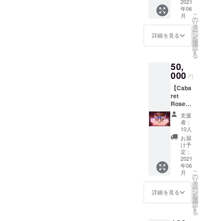
ル ２．
2021
オリジ
年06
記念ポ
ナル T
こ
月
スト
シャツ
の
リ
カード
（CF限
タ
ー
（CF限
定） ※
ン
詳細を見る
を
定）
２ ※
選
択
３．フ
１．
す
る
ライ
ニック
50,
ヤーに
ネー
お名前
000
ム、掲
円
を掲載
載不可
【Caba
（ニッ
のご希
ret
クネー
望の方
Rose本
ム、掲
は、
公演に
載不可
「備考
支援
ご招
も可能
欄」へ
者：
待！プ
です）※
必ず明
10人
ラン】
１ ４．
記をお
お届
１．
Cabare
願いい
け予
Cabare
t Rose
定：
たしま
t Rose
2021
オリジ
す。 ※
年06
よりお
ナル T
２．T
こ
月
礼メー
シャツ
の
シャツ
リ
ル ２．
（CF限
タ
のサイ
ー
記念ポ
定） ※
ン
ズを
詳細を見る
を
スト
２ ５．
選
「オプ
択
カード
Cabare
す
ショ
る
（CF限
t Rose
ン」に