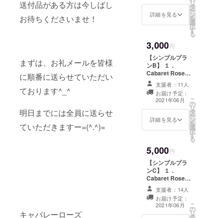
リ
送付品がある方は今しばし
タ
ー
ン
詳細を見る
お待ちくださいませ！
を
選
択
す
る
3,000
円
【シンプルプラ
まずは、お礼メールを皆様
ンB】 １．
Cabaret Roseよ
に順番に送らせていただい
りお礼メール
支援者：11人
２．記念ポスト
ております^_^
お届け予定：
カード（CF限
こ
2021年06月
の
定）
リ
明日までには全員に送らせ
タ
ー
ン
詳細を見る
を
ていただきますー=(^.^)=
選
択
す
る
5,000
円
【シンプルプラ
ンC】 １．
Cabaret Roseよ
りお礼メール
支援者：14人
２．記念ポスト
お届け予定：
カード（CF限
こ
2021年06月
の
定） ３．フライ
リ
キャバレーローズ
タ
ヤーにお名前を