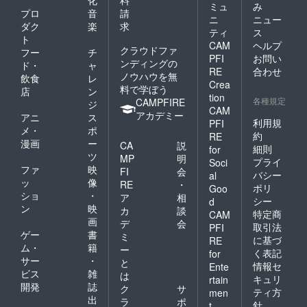
化
料
ミュ
み
プロ
音
請
ニ
ニュー
ダク
楽
求
ティ
ス
ト
CAM
ヘルプ
クラウドファ
フー
チ
PFI
お問い
ンディングの
ド・
ャ
RE
合わせ
ノウハウを無
飲食
レ
Crea
料で学ぼう
店
ン
tion
各種規定
CAMPFIRE
ジ
CAM
アカデミー
アニ
ス
利用規
PFI
メ・
ポ
約
RE
漫画
ー
CA
説
細則
for
ツ
MP
明
プライ
Soci
ファ
映
FI
会
バシー
al
ッ
像
RE
・
ポリ
Goo
ショ
・
ア
相
シー
d
ン
映
カ
談
特定商
CAM
画
デ
会
取引法
PFI
ゲー
書
ミ
に基づ
RE
ム・
籍
ー
く表記
for
サー
・
と
情報セ
Ente
ビス
雑
は
キュリ
rtain
開発
誌
ク
サ
ティ方
men
出
ラ
ポ
針
t