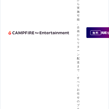
ら
実
施
可
能
。
企
画
掲載
無料
か
ら
リ
タ
ー
ン
配
送
ま
で
、
す
べ
て
お
任
せ
の
プ
ラ