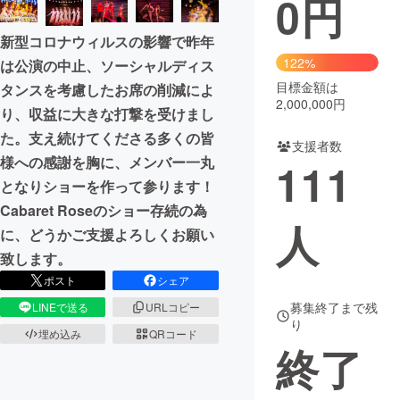
0
円
まちづくり・地域活性化
新型コロナウィルスの影響で昨年
122%
は公演の中止、ソーシャルディス
目標金額は
CAMPFIRE for Social Good
CAMPFIRE Creation
タンスを考慮したお席の削減によ
2,000,000円
り、収益に大きな打撃を受けまし
CAMPFIREふるさと納税
machi-ya
コミュニティ
た。支え続けてくださる多くの皆
支援者数
様への感謝を胸に、メンバー一丸
111
となりショーを作って参ります！
Cabaret Roseのショー存続の為
人
に、どうかご支援よろしくお願い
致します。
ポスト
シェア
募集終了まで残
LINEで送る
URLコピー
り
埋め込み
QRコード
終了