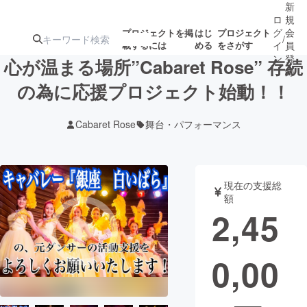
新
ロ
規
グ
会
プロジェクトを掲
はじ
プロジェクト
/
載するには
める
をさがす
イ
員
ン
登
心が温まる場所”Cabaret Rose” 存続
録
の為に応援プロジェクト始動！！
人気のプロ
注目のリ
注目の新着プロ
募集終了が近いプ
もうすぐ公開
Cabaret Rose
舞台・パフォーマンス
ジェクト
ターン
ジェクト
ロジェクト
されます
アート・写真
音楽
現在の支援総
額
2,45
テクノロジー・ガジェット
ゲーム・サ
0,00
映像・映画
書籍・雑誌
ビジネス・起業
チャレンジ