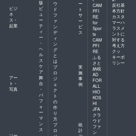
版
ウ
ー
反社基
CAM
ビジ
ビ
ド
ト
本方針
PFI
ネ
ュ
フ
サ
カスタ
RE
ス・
ー
ァ
ー
マーハ
for
起業
テ
ン
ビ
ラスメ
Spor
ィ
デ
ス
ントに
ts
ー
ィ
対する
CAM
・
ン
考え方
PFI
ヘ
グ
クッ
RE
ル
と
キーポ
ふる
ス
は
リシー
さと
ケ
プ
実
納税
ア
ロ
施
AD
アー
舞
ジ
事
FOR
ト・
台
ェ
例
ALL
写真
・
ク
HIO
パ
ト
KOS
フ
の
HI
ォ
作
JFA
ー
り
クラ
マ
方
ウド
ン
プ
統
ファ
ス
ロ
計
ン
ソー