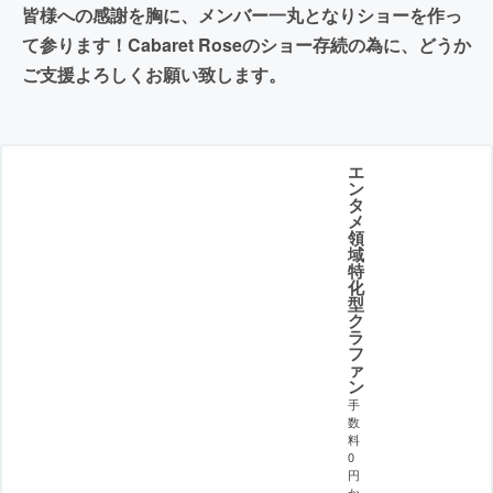
皆様への感謝を胸に、メンバー一丸となりショーを作っ
て参ります！Cabaret Roseのショー存続の為に、どうか
ご支援よろしくお願い致します。
エ
ン
タ
メ
領
域
特
化
型
ク
ラ
フ
ァ
ン
手
数
料
0
円
か