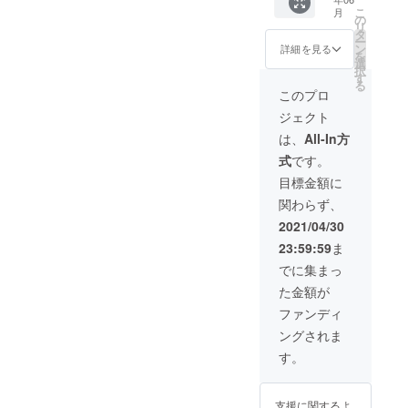
ズを
待チ
t Rose
よりお
こ
月
「オプ
ケッ
オリジ
礼メー
の
リ
ショ
ト！！※
ナル T
ル ２．
タ
ー
ン」に
３ ７．
シャツ
Cabare
ン
詳細を見る
を
てお選
Cabare
（CF限
t Rose
選
択
びくだ
t Rose
定） ※
出張
す
る
さい。
プレミ
２ ５．
ショー
このプロ
※３．
アムパ
Cabare
（ショ
ジェクト
【Iiiiiit's
スの発
t Rose
ーメン
Show
行！！
オリジ
バー４
は、
All-In方
Time!!
（特
ナル
名、場
式
です。
】
典：
DVD
合によ
vol.9,10
Cabare
（CF限
り交通
目標金額に
,11内で
t Rose
定）
費、宿
関わらず、
有効
本公演
６．
泊費は
が続く
Cabare
別途に
2021/04/30
限り
t Rose
なりま
23:59:59
ま
入場チ
の本公
す） ク
ケット
演に、1
ラウド
でに集まっ
永久２
回ご招
ファン
た金額が
０００
待チ
ディン
円引
ケッ
グ終了
ファンディ
き！）
ト！！※
後、
ングされま
※１．
３ ７．
キャバ
ニック
Cabare
レー
す。
ネー
t Rose
ローズ
ム、掲
専用プ
のメン
載不可
レミア
バーが
支援に関するよ