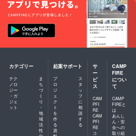
ショ
途必要
ン」に
になり
てお選
ます。
びくだ
基本的
さい。
に都内
※３．
は交通
【Iiiiiit's
費を頂
Show
戴しよ
Time!!
うと考
】
えてお
vol.9,10
りませ
,11内で
ん。
有効
カテゴリー
起案サポート
サ
CAMP
ー
FIRE
テク
ま
プ
ス
ビ
につい
ノロ
ち
ロ
タ
ス
て
ジー
づ
ジ
ッ
・ガ
く
ェ
フ
CAM
CAMP
ジェ
り
ク
に
PFI
FIREと
ット
・
ト
相
RE
は
地
を
談
CAM
あんし
域
作
す
PFI
ん・安
活
る
る
RE
全への
性
資
コ
取り組