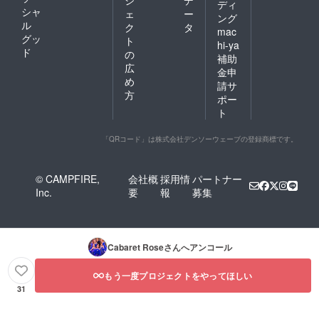
ジ
デ
ディ
シャ
ェ
ー
ング
ル
ク
タ
mac
グッ
ト
hi-ya
ド
の
補助
広
金申
め
請サ
方
ポー
ト
「QRコード」は株式会社デンソーウェーブの登録商標です。
© CAMPFIRE,
会社概
採用情
パートナー
Inc.
要
報
募集
Cabaret Rose
さんへアンコール
もう一度プロジェクトをやってほしい
31