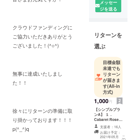
メッセー
ジを送る
クラウドファンディングに
リターンを
ご協力いただきありがとう
ございました！(^○^)
選ぶ
目標金額
未達でも
無事に達成いたしまし
リターン
が届きま
た！！
す
(All-in
方式)
1,000
円
【シンプルプラ
徐々にリターンの準備に取
ンA】 １．
り掛かっております！！！
Cabaret Roseよ
りお礼メール
支援者：16人
p(^_^)q
お届け予定：
こ
2021年05月
の