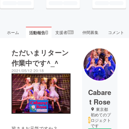
ホーム
支援者
仲間募集
コメント
活動報告
99+
3
ただいまリターン
作業中です^_^
2021/05/12 20:18
Cabare
t Rose
東京都
初めてのプ
ロジェクト
です
皆さまお元気ですか？