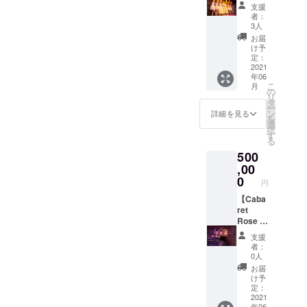
６．
（ニッ
一緒に
びくだ
支援
Cabare
クネー
写真撮
さい。
者：
t Rose
ム、掲
影！プ
3人
の本公
載不可
ラン】
お届
演に、1
も可能
１．
け予
回ご招
です）※
Cabare
定：
待チ
１ ４．
t Rose
2021
年06
ケッ
Cabare
よりお
こ
月
ト！！※
t Rose
礼メー
の
リ
３ ※
オリジ
ル ２．
タ
ー
１．
ナル T
記念ポ
ン
詳細を見る
を
ニック
シャツ
スト
選
択
ネー
（CF限
カード
す
る
ム、掲
定） ※
（CF限
500
載不可
２ ５．
定）
のご希
Cabare
３．フ
,00
望の方
t Rose
ライ
0
円
は、
オリジ
ヤーに
「備考
ナル
お名前
【Caba
欄」へ
DVD
を掲載
ret
必ず明
（CF限
（ニッ
Rose 出
記をお
定）
クネー
張
支援
願いい
６．
ム、掲
ショー
者：
たしま
Cabare
載不可
！プラ
0人
す。 ※
t Rose
も可能
ン】
お届
２．T
の本公
です）※
１．
け予
シャツ
演に、1
１ ４．
Cabare
定：
のサイ
回ご招
Cabare
t Rose
2021
年06