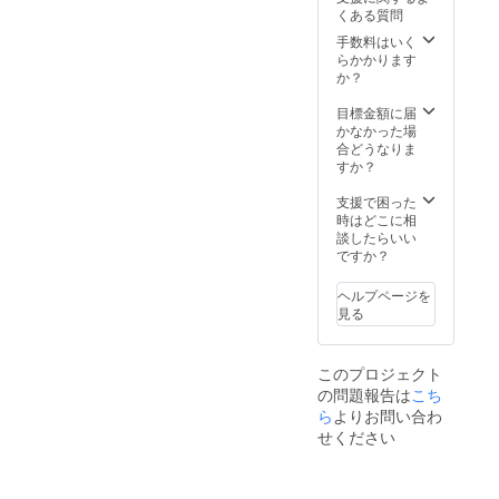
のご希
ムパス
皆様の
くある質問
望の方
の発
元へ
は、
行！！
ショー
手数料はいく
「備考
（特
に出向
らかかります
欄」へ
典：
きま
か？
必ず明
Cabare
す！精
記をお
t Rose
一杯対
目標金額に届
願いい
本公演
応させ
かなかった場
たしま
が続く
て頂き
合どうなりま
す。 ※
限り
ますの
すか？
２．T
入場チ
で、コ
シャツ
ケット
ロナ対
支援で困った
のサイ
永久２
策も考
時はどこに相
ズを
０００
慮し、
談したらいい
「オプ
円引
日にち
ですか？
ショ
き！）
なども
ン」に
８．
お互い
ヘルプページを
てお選
2021年
に相談
見る
びくだ
８月以
して決
さい。
降、
めるこ
※３．
Cabare
とがで
このプロジェクト
【Iiiiiit's
t Rose
きれば
の問題報告は
こち
Show
本公演
と思い
Time!!
にて
ます！
ら
よりお問い合わ
】
ショー
備考欄
せください
vol.9,10
終演後
にて、
,11内で
ステー
概要を
有効
ジで
少しで