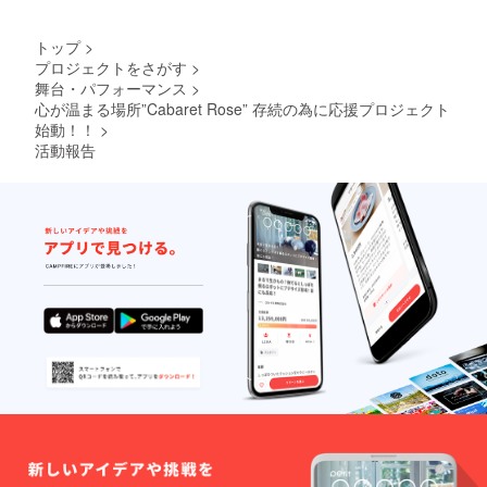
ソー
も記入
シャル
してい
ディス
ただけ
トップ
>
タンス
ると嬉
プロジェクトをさがす
>
を考慮
しいで
舞台・パフォーマンス
>
した写
す。 ご
真撮
希望の
心が温まる場所”Cabaret Rose” 存続の為に応援プロジェクト
影！！
現場の
始動！！
>
※１．
場所、
活動報告
ニック
当日の
ネー
スケ
ム、掲
ジュー
載不可
ルや、
のご希
使う衣
望の方
装など
は、
の荷物
「備考
の多さ
欄」へ
により
必ず明
前の日
記をお
に現場
願いい
に入っ
たしま
た方が
す。 ※
いいと
２．T
判断し
シャツ
た場合
のサイ
は交通
ズを
費、宿
「オプ
泊費別