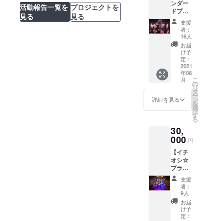
ンダー
せて頂
活動報告一覧を
プロジェクトを
ドプラ
きま
見る
見る
ン】
す。
支援
１．
者：
Cabare
16人
t Rose
お届
よりお
け予
礼メー
定：
ル ２．
2021
年06
記念ポ
こ
月
スト
の
リ
カード
タ
ー
（CF限
ン
詳細を見る
を
定）
選
択
３．フ
す
る
ライ
30,
ヤーに
お名前
000
円
を掲載
【イチ
（ニッ
オシ☆
クネー
プラ
ム、掲
ン】
載不可
支援
１．
も可能
者：
Cabare
です）※
9人
t Rose
１ ４．
お届
よりお
Cabare
け予
礼メー
t Rose
定：