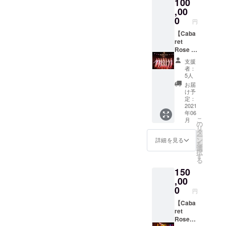
100
定）
オリジ
てお選
３．フ
,00
ナル
びくだ
ライ
DVD
0
さい。
円
ヤーに
（CF限
お名前
【Caba
定） ※
を掲載
ret
１．
（ニッ
Rose プ
ニック
クネー
レミア
ネー
支援
ム、掲
ムパス
ム、掲
者：
載不可
発行！
載不可
5人
も可能
プラ
のご希
お届
です）※
ン】
望の方
け予
１ ４．
１．
は、
定：
Cabare
Cabare
2021
「備考
年06
t Rose
t Rose
欄」へ
こ
月
オリジ
よりお
必ず明
の
リ
ナル T
礼メー
記をお
タ
ー
シャツ
ル ２．
願いい
ン
詳細を見る
を
（CF限
記念ポ
たしま
選
択
定） ※
スト
す。 ※
す
る
２ ５．
カード
２．T
150
Cabare
（CF限
シャツ
t Rose
定）
,00
のサイ
オリジ
３．フ
ズを
0
円
ナル
ライ
「オプ
DVD
ヤーに
【Caba
ショ
（CF限
お名前
ret
ン」に
定）
を掲載
Roseと
てお選