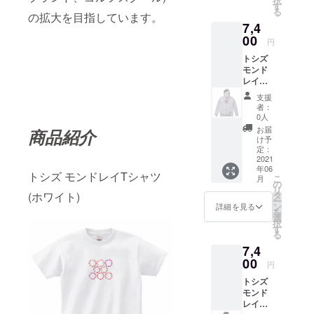
択
ジェッ
す
る
トプリ
の拡大を目指しています。
7,4
ント
00
円
トシズ
モンド
レイ
(Toshi's
支援
mondor
者：
ey) パー
0人
カー ホ
お届
商品紹介
ワイト
け予
サイズ
定：
S M L
2021
年06
素材 綿
トシズ モンドレイTシャツ
こ
月
100%
の
リ
インク
(ホワイト)
タ
ー
ジェッ
ン
詳細を見る
を
トプリ
選
択
ント
す
る
7,4
00
円
トシズ
モンド
レイ