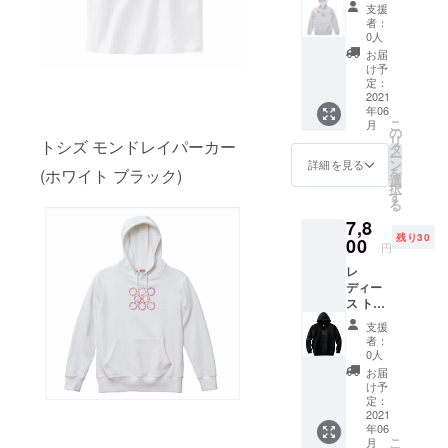
(Toshi's
支援
mondor
者：
ey) パー
0人
カー ホ
お届
ワイト
け予
サイズ
定：
S M L
2021
年06
素材 綿
こ
月
100%
の
リ
トシズ モンドレイパーカー
インク
タ
ー
ジェッ
ン
詳細を見る
を
(ホワイト ブラック)
トプリ
選
択
ント
す
る
7,8
残り30
00
円
レ
ディー
ス トシ
ズ モン
支援
ドレイ
者：
(Toshi's
0人
mondor
お届
ey) パー
け予
カー ブ
定：
ラック
2021
年06
サイズ
こ
月
S M L