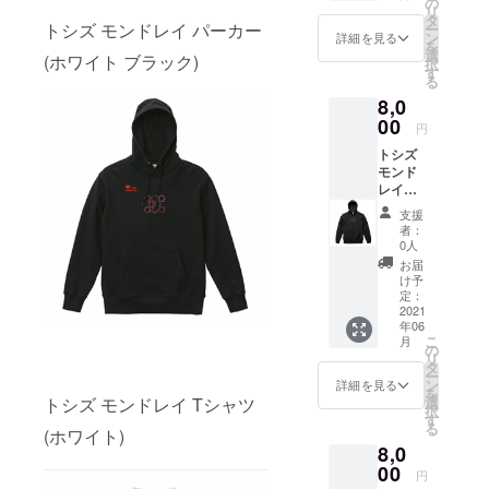
の
リ
素材 綿
タ
トシズ モンドレイ パーカー
ー
100%
ン
詳細を見る
を
ホワイ
選
(ホワイト ブラック)
択
トイン
す
る
ク
8,0
ジェッ
トプリ
00
円
ント
トシズ
モンド
レイ
(Toshi's
支援
mondor
者：
ey) パー
0人
カー ブ
お届
ラック
け予
サイズ
定：
S M L
2021
年06
素材 綿
こ
月
100%
の
リ
ホワイ
タ
ー
トイン
ン
詳細を見る
を
ク
トシズ モンドレイ Tシャツ
選
択
ジェッ
す
る
(ホワイト)
トプリ
8,0
ント
00
円