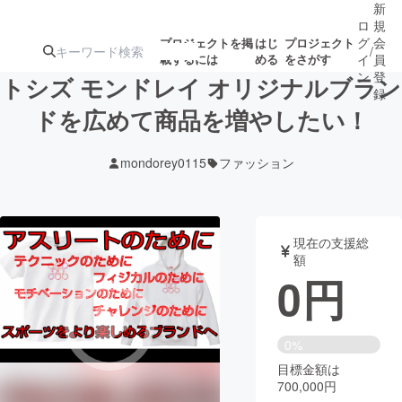
新
ロ
規
グ
会
プロジェクトを掲
はじ
プロジェクト
/
載するには
める
をさがす
イ
員
ン
登
トシズ モンドレイ オリジナルブラン
録
ドを広めて商品を増やしたい！
人気のプロ
注目のリ
注目の新着プロ
募集終了が近いプ
もうすぐ公開
mondorey0115
ファッション
ジェクト
ターン
ジェクト
ロジェクト
されます
アート・写真
音楽
現在の支援総
額
0
円
テクノロジー・ガジェット
ゲーム・サ
映像・映画
書籍・雑誌
0%
目標金額は
700,000円
ビジネス・起業
チャレンジ