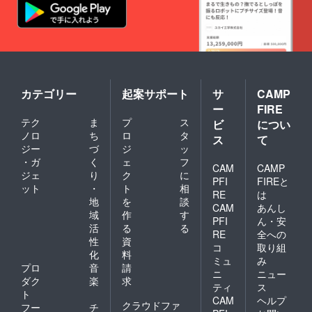
カテゴリー
起案サポート
サ
CAMP
ー
FIRE
テク
ま
プ
ス
ビ
につい
ノロ
ち
ロ
タ
ス
て
ジー
づ
ジ
ッ
・ガ
く
ェ
フ
CAM
CAMP
ジェ
り
ク
に
PFI
FIREと
ット
・
ト
相
RE
は
地
を
談
CAM
あんし
域
作
す
PFI
ん・安
活
る
る
RE
全への
性
資
コ
取り組
化
料
ミュ
み
プロ
音
請
ニ
ニュー
ダク
楽
求
ティ
ス
ト
CAM
ヘルプ
クラウドファ
フー
チ