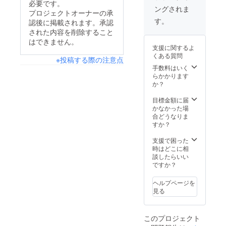
を送ら
必要です。
ングされま
せてい
プロジェクトオーナーの承
ただき
す。
認後に掲載されます。承認
ます。
された内容を削除すること
はできません。
支援に関するよ
くある質問
※投稿する際の注意点
手数料はいく
らかかります
か？
目標金額に届
かなかった場
合どうなりま
すか？
支援で困った
時はどこに相
談したらいい
ですか？
ヘルプページを
見る
このプロジェクト