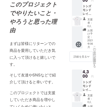
円
このプロジェクト
トシズ
モンド
でやりたいこと・
レイ
(Toshi's
やろうと思った理
支援
mondor
者：
ey) T
0人
由
シャツ
お届
ホワイ
け予
ト サイ
定：
ズ S M
2021
まずは皆様にリターンでの
年06
L 素材
こ
月
綿100%
の
商品を愛用していただき気
リ
インク
タ
ー
ジェッ
ン
に入って頂けると嬉しいで
詳細を見る
を
トプリ
選
択
ント
す。
す
る
4,3
そして友達やSNSなどで紹
00
円
介して頂けると幸いです。
トシズ
モンド
レイ
このプロジェクトでは支援
(Toshi's
支援
mondor
者：
していただき商品を増やし
ey) T
0人
シャツ
ていくために使いたいと
お届