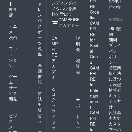
PFI
お問い
ンディングの
ド・
ャ
RE
合わせ
ノウハウを無
飲食
レ
Crea
料で学ぼう
店
ン
tion
各種規定
CAMPFIRE
ジ
CAM
アカデミー
アニ
ス
利用規
PFI
メ・
ポ
約
RE
漫画
ー
CA
説
細則
for
ツ
MP
明
プライ
Soci
ファ
映
FI
会
バシー
al
ッ
像
RE
・
ポリ
Goo
ショ
・
ア
相
シー
d
ン
映
カ
談
特定商
CAM
画
デ
会
取引法
PFI
ゲー
書
ミ
に基づ
RE
ム・
籍
ー
く表記
for
サー
・
と
情報セ
Ente
ビス
雑
は
キュリ
rtain
開発
誌
ク
サ
ティ方
men
出
ラ
ポ
針
t
版
ウ
ー
反社基
CAM
ビジ
ビ
ド
ト
本方針
PFI
ネ
ュ
フ
サ
カスタ
RE
ス・
ー
ァ
ー
マーハ
for