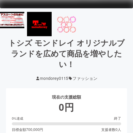
トシズ モンドレイ オリジナルブ
ランドを広めて商品を増やした
い！
mondorey0115
ファッション
現在の支援総額
0
円
終了
0
%達成
目標金額
700,000
円
支援者数
0
人