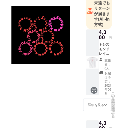
未達でも
リターン
が届きま
す
(All-in
方式)
4,3
00
円
トシズ
モンド
レイ
(Toshi's
支援
mondor
者：
ey) T
0人
シャツ
お届
ホワイ
け予
ト サイ
定：
ズ S M
2021
年06
L 素材
こ
月
綿100%
の
リ
インク
タ
ー
ジェッ
ン
詳細を見る
を
トプリ
選
択
ント
す
る
4,3
00