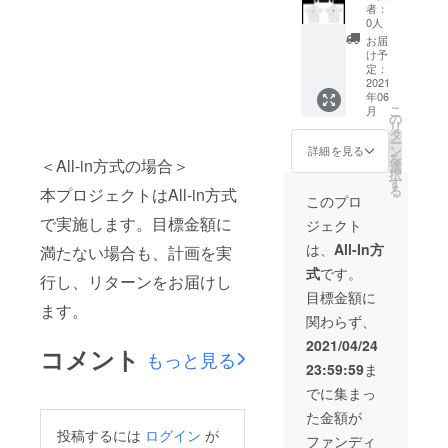
ト2 T
者：
シャツ2
0人
枚 パー
お届
カー T
け予
シャツ
定：
(ホワイ
2021
年06
ト) パー
こ
月
カー(ブ
の
リ
ラック)
タ
ー
サイズ
ン
詳細を見る
を
S M L
＜All-in方式の場合＞
選
択
素材 綿
す
る
本プロジェクトはAll-in方式
100% T
このプロ
シャツ
で実施します。目標金額に
ジェクト
(インク
ジェッ
は、
All-In方
満たない場合も、計画を実
トプリ
式
です。
ント)
行し、リターンをお届けし
パー
目標金額に
カー(ホ
ます。
関わらず、
ワイト
インク
2021/04/24
コメント
ジェッ
もっと見る
23:59:59
ま
トプリ
ント) お
でに集まっ
礼の
た金額が
メッ
投稿するには
ログイン
が
セージ
ファンディ