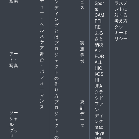
起業
テ
ン
ビ
ラスメ
Spor
ィ
デ
ス
ントに
ts
ー
ィ
対する
CAM
・
ン
考え方
PFI
ヘ
グ
クッ
RE
ル
と
キーポ
ふる
ス
は
リシー
さと
ケ
プ
実
納税
ア
ロ
施
AD
アー
舞
ジ
事
FOR
ト・
台
ェ
例
ALL
写真
・
ク
HIO
パ
ト
KOS
フ
の
HI
ォ
作
JFA
ー
り
クラ
マ
方
ウド
ン
プ
統
ファ
ス
ロ
計
ン
ソー
ジ
デ
ディ
シャ
ェ
ー
ング
ル
ク
タ
mac
グッ
ト
hi-ya
ド
の
補助