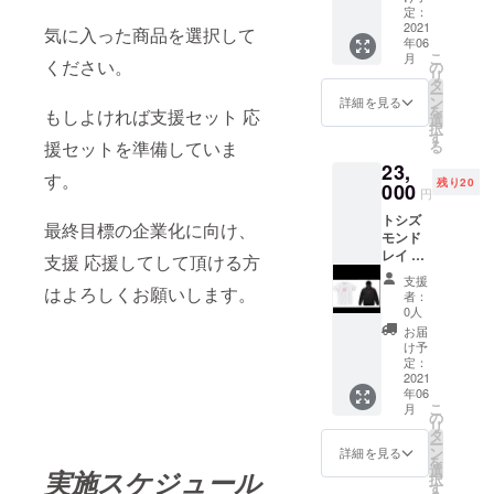
ワイト
定：
サイズ
2021
気に入った商品を選択して
年06
S M L
こ
月
素材 綿
ください。
の
リ
100%
タ
ー
インク
ン
詳細を見る
を
もしよければ支援セット 応
ジェッ
選
択
トプリ
す
る
援セットを準備していま
ント お
23,
礼の
す。
残り20
メッ
000
円
セージ
トシズ
を送ら
最終目標の企業化に向け、
モンド
せてい
レイ 支
ただき
支援 応援してして頂ける方
援セッ
ます。
支援
ト2 T
はよろしくお願いします。
者：
シャツ
0人
(ホワイ
お届
ト) パー
け予
カー(ブ
定：
ラック)
2021
年06
サイズ
こ
月
S M L
の
リ
素材 綿
タ
ー
100% T
ン
詳細を見る
を
シャツ
選
実施スケジュール
択
(インク
す