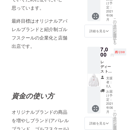
ホワイ
け予
ト サイ
思っています。
定：
ズ S M
2021
年06
L 素材
こ
月
最終目標はオリジナルアパ
綿100%
の
リ
インク
タ
レルブランドと紹介制ゴル
ー
ジェッ
ン
詳細を見る
を
トプリ
選
フスクールの企業化と店舗
択
ント
す
る
出店です。
7,0
残り30
00
円
レ
ディー
ス トシ
ズ モン
支援
ドレイ
者：
(Toshi's
0人
mondor
お届
資金の使い方
ey) パー
け予
カー ホ
定：
ワイト
2021
年06
サイズ
オリジナルブランドの商品
こ
月
S M L
の
リ
素材 綿
タ
を増やしブランド(アパレル
ー
100%
ン
詳細を見る
を
インク
選
ブランド、ゴルフスクール)