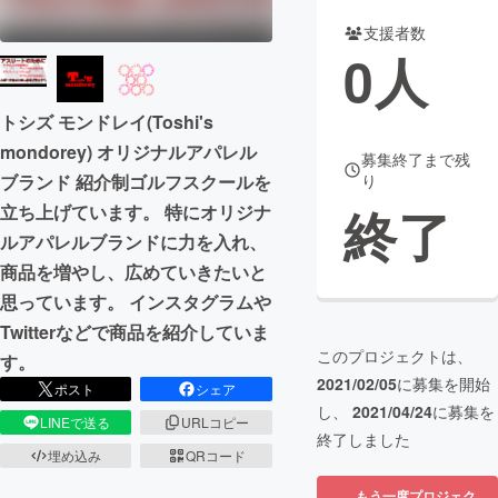
支援者数
まちづくり・地域活性化
0
人
CAMPFIRE for Social Good
CAMPFIRE Creation
トシズ モンドレイ(Toshi's
CAMPFIREふるさと納税
machi-ya
コミュニティ
mondorey) オリジナルアパレル
募集終了まで残
ブランド 紹介制ゴルフスクールを
り
終了
立ち上げています。 特にオリジナ
ルアパレルブランドに力を入れ、
商品を増やし、広めていきたいと
思っています。 インスタグラムや
Twitterなどで商品を紹介していま
このプロジェクトは、
す。
2021/02/05
に募集を開始
ポスト
シェア
し、
2021/04/24
に募集を
LINEで送る
URLコピー
終了しました
埋め込み
QRコード
もう一度プロジェク