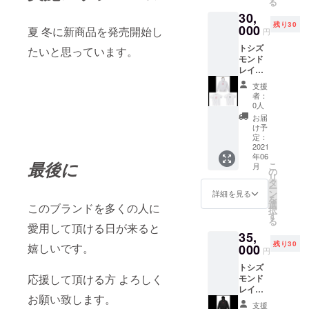
る
ジェッ
30,
トプリ
残り30
ント)
000
夏 冬に新商品を発売開始し
円
パー
トシズ
カー(ホ
たいと思っています。
モンド
ワイト
レイ応
インク
援セッ
ジェッ
支援
ト T
トプリ
者：
シャツ2
ント) お
0人
枚 パー
礼の
お届
カー ホ
メッ
け予
ワイト
セージ
定：
サイズ
2021
を送ら
年06
S M L
せてい
最後に
こ
月
素材 綿
ただき
の
リ
100%
ます。
タ
ー
インク
ン
詳細を見る
を
ジェッ
選
このブランドを多くの人に
択
トプリ
す
る
ント お
愛用して頂ける日が来ると
35,
礼の
残り30
メッ
嬉しいです。
000
円
セージ
トシズ
を送ら
応援して頂ける方 よろしく
モンド
せてい
レイ応
ただき
お願い致します。
援セッ
ます。
支援