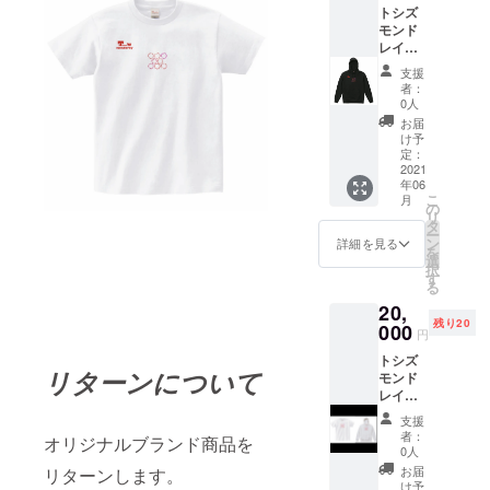
トシズ
モンド
レイ
(Toshi's
支援
mondor
者：
ey) パー
0人
カー ブ
お届
ラック
け予
サイズ
定：
S M L
2021
年06
素材 綿
こ
月
100%
の
リ
ホワイ
タ
ー
トイン
ン
詳細を見る
を
ク
選
択
ジェッ
す
る
トプリ
20,
ント
残り20
000
円
トシズ
リターンについて
モンド
レイ支
援セッ
支援
ト T
者：
オリジナルブランド商品を
シャツ
0人
パー
お届
リターンします。
カー ホ
け予