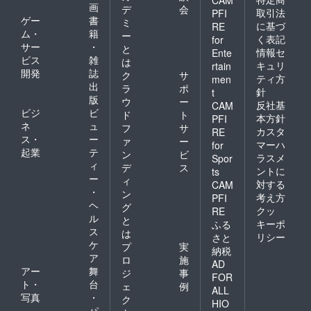
CAM
画
デ
会
取引法
PFI
ゲー
書
ミ
に基づ
RE
ム・
籍
ー
く表記
for
サー
・
と
情報セ
Ente
ビス
雑
は
キュリ
rtain
開発
誌
ク
サ
ティ方
men
出
ラ
ポ
針
t
版
ウ
ー
反社基
CAM
ビジ
ビ
ド
ト
本方針
PFI
ネ
ュ
フ
サ
カスタ
RE
ス・
ー
ァ
ー
マーハ
for
起業
テ
ン
ビ
ラスメ
Spor
ィ
デ
ス
ントに
ts
ー
ィ
対する
CAM
・
ン
考え方
PFI
ヘ
グ
クッ
RE
ル
と
キーポ
ふる
ス
は
リシー
さと
ケ
プ
実
納税
ア
ロ
施
AD
アー
舞
ジ
事
FOR
ト・
台
ェ
例
ALL
写真
・
ク
HIO
パ