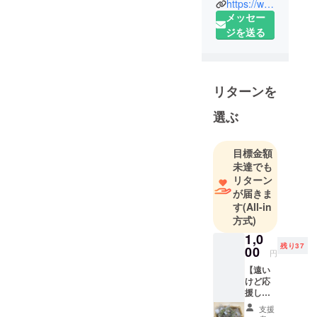
https://www.youtube.com/channel/UC6i0d5cz4BoUM99VcR-cjRA
メッセー
ジを送る
リターンを
選ぶ
目標金額
未達でも
リターン
が届きま
す
(All-in
方式)
1,0
残り37
00
円
【遠い
けど応
援した
いなと
支援
いう方