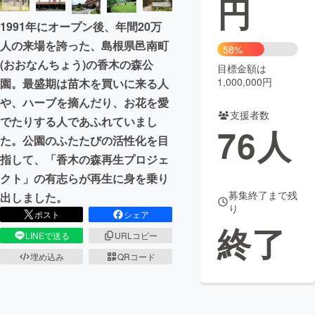
円
1991年にオープン後、年間20万
まちづくり・地域活性化
人の来場を誇った、島根県邑南町
58%
(おおなんちょう)の香木の森公
目標金額は
CAMPFIRE for Social Good
CAMPFIRE Creation
1,000,000円
園。最盛期は苗木を買いに来る人
CAMPFIREふるさと納税
machi-ya
コミュニティ
や、ハーブを摘んだり、お花を愛
支援者数
でたりする人であふれていまし
76
人
た。公園のふたたびの活性化を目
指して、「香木の森再生プロジェ
クト」の​有志らが再生に身を乗り
募集終了まで残
出しました。
り
ポスト
シェア
終了
LINEで送る
URLコピー
埋め込み
QRコード