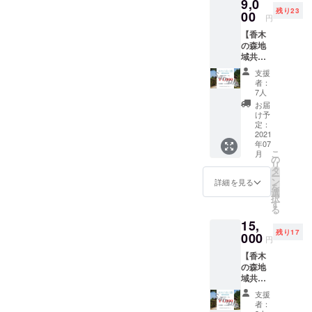
9,0
り、掛
残り23
けたり
00
円
できる
【香木
花鉢の
の森地
ことを
域共通
いいま
クーポ
す。 プ
支援
ン3,000
ラン
者：
円分】
ターな
7人
香木の
どのよ
お届
森周辺
うに地
け予
の約〇
面に置
定：
〇店舗
2021
くタイ
年07
でご利
プとは
こ
月
用可能
異な
の
リ
なクー
り、 空
タ
ー
ポンで
間を縦
ン
詳細を見る
を
す。 ◆
に彩る
選
択
お礼状
ことも
す
る
◇対象
できる
15,
店舗 こ
のが特
残り17
ちらか
000
徴で
円
らご確
す。 香
【香木
認くだ
木の森
の森地
さい。
公園の
域共通
https://
苗でオ
クーポ
ohnan-
リジナ
支援
ン5,000
kanko.c
ルハン
者：
円分】