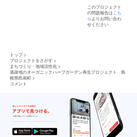
びレス
このプロジェクト
トラン
の問題報告は
こち
でのA級
グルメ
ら
よりお問い合わ
ランチ
せください
をご提
供しま
す。 ◆
お礼状
※1回の
み ※ス
トップ
>
ケ
プロジェクトをさがす
>
ジュー
まちづくり・地域活性化
>
ルは相
談させ
過疎地のオーガニックハーブガーデン再生プロジェクト 島
ていた
根県邑南町
>
だきま
コメント
す ※弊
社ス
タッフ
と仲良
くなれ
ます♪ ※
日程：
2021年
5月以降
※場所：
島根県