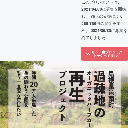
このプロジェクトは、
2021/04/08
に募集を開始
し、
76
人の支援により
588,780
円の資金を集
め、
2021/05/30
に募集を
終了しました
もう一度プロジェク
トをやってほしい