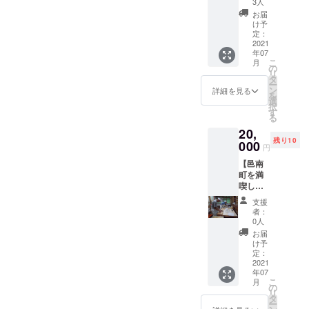
om/kob
ギング
3人
香木の
oku/ma
が作れ
お届
森周辺
p ※有効
ます。
け予
の約〇
期限は
定：
◆お礼
〇店舗
2021
2023年
状 ※香
年07
でご利
3月末ま
木の森
こ
月
用可能
で / 各店
の
公園の
リ
なクー
舗が存
タ
改修工
ー
ポンで
続する
ン
事後、
詳細を見る
を
す。 ◆
限り有
選
2021年
択
お礼状
効とさ
す
5月以降
る
◇対象
せてい
にご案
20,
店舗 こ
ただき
内予定
残り10
ちらか
000
ます。
です。
円
らご確
※おつり
【邑南
認くだ
は出ま
町を満
さい。
せんの
喫した
https://
でご注
い方に
ohnan-
意くだ
支援
手打ち
kanko.c
さい。
者：
そば体
om/kob
※転売は
0人
験】 島
oku/ma
不可で
お届
根県大
p ※有効
すが、
け予
田市の
期限は
定：
他の方
有名店
2021
2022年
への提
年07
で邑南
3月末ま
供は可
こ
月
町日和
で / 各店
の
能で
リ
にリ
舗が存
タ
す。 ※
ー
ニュー
続する