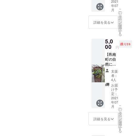
ブティ2
2021
への提
年07
種x10
供は可
こ
月
包】 ◆
の
能で
リ
オリジ
タ
す。 ※
ー
ナル
ン
複数枚
詳細を見る
を
ハーブ
選
の購入
択
ティ 2
す
が可能
る
種x10包
です。
5,0
◆お礼
残り26
状 ※送
00
円
料込み
【邑南
※郵送で
町の自
のお届
然に囲
けとな
まれて
ります
支援
香木の
者：
森ハン
4人
ギング
お届
作成体
け予
験】 ◇
定：
ハンギ
2021
年07
ングバ
こ
月
スケッ
の
リ
トとは
タ
ー
植物を
ン
詳細を見る
を
植えて
選
択
吊り下
す
る
げた