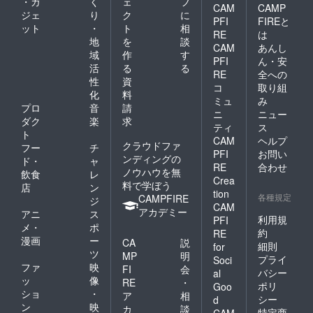
・ガ
く
ェ
フ
CAM
CAMP
ジェ
り
ク
に
PFI
FIREと
ット
・
ト
相
RE
は
地
を
談
CAM
あんし
域
作
す
PFI
ん・安
活
る
る
RE
全への
性
資
コ
取り組
化
料
ミュ
み
プロ
音
請
ニ
ニュー
ダク
楽
求
ティ
ス
ト
CAM
ヘルプ
クラウドファ
フー
チ
PFI
お問い
ンディングの
ド・
ャ
RE
合わせ
ノウハウを無
飲食
レ
Crea
料で学ぼう
店
ン
tion
各種規定
CAMPFIRE
ジ
CAM
アカデミー
アニ
ス
利用規
PFI
メ・
ポ
約
RE
漫画
ー
CA
説
細則
for
ツ
MP
明
プライ
Soci
ファ
映
FI
会
バシー
al
ッ
像
RE
・
ポリ
Goo
ショ
・
ア
相
シー
d
ン
映
カ
談
特定商