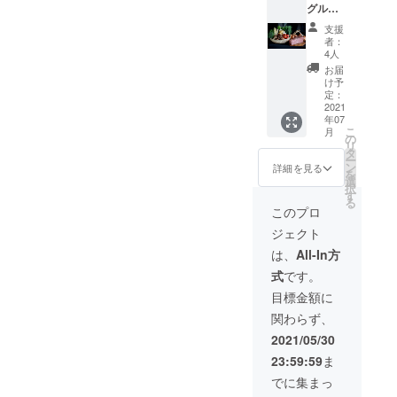
グルメ
さい。
間は10
を満喫
https://
時から
支援
AJIKU
ohnan-
12時30
者：
RA
kanko.c
分まで
4人
ファー
om/kob
です。
お届
ム収穫
oku/ma
※体験は
け予
体験&A
p ※有効
定：
1日2組
級グル
2021
期限は
限定
年07
メラン
2022年
で、1組
こ
月
チ(2名
3月末ま
の
は2人ま
リ
様)】
で / 各店
タ
でで
ー
「最高
舗が存
ン
す。 ※
詳細を見る
を
の食材
続する
選
事前に
択
は田舎
限り有
す
お電話
る
にあり
効とさ
にてお
このプロ
ます」
せてい
店にご
ジェクト
島根県
ただき
予約を
西部・
ます。
お願い
は、
All-In方
石見地
※おつり
いたし
式
です。
方に位
は出ま
ます。
置する
せんの
※お店の
目標金額に
「A級グ
でご注
情報は
関わらず、
ルメ」
意くだ
下記の
のま
さい。
URLを
2021/05/30
ち、邑
※転売は
ご確認
23:59:59
ま
南町
不可で
くださ
（おお
すが、
い。
でに集まっ
なん
他の方
https://