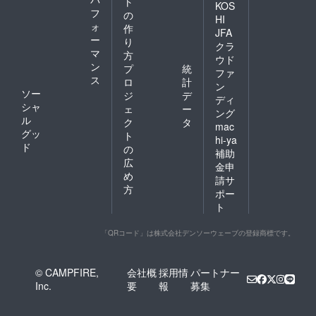
ト
KOS
フ
の
HI
ォ
作
JFA
ー
り
クラ
マ
方
ウド
ン
プ
統
ファ
ス
ロ
計
ン
ソー
ジ
デ
ディ
シャ
ェ
ー
ング
ル
ク
タ
mac
グッ
ト
hi-ya
ド
の
補助
広
金申
め
請サ
方
ポー
ト
「QRコード」は株式会社デンソーウェーブの登録商標です。
© CAMPFIRE,
会社概
採用情
パートナー
Inc.
要
報
募集