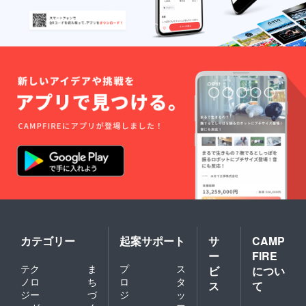
エリア
※開催場
所まで
の交通
費は自
己負担
となり
ます。
カテゴリー
起案サポート
サ
CAMP
ー
FIRE
テク
ま
プ
ス
ビ
につい
ノロ
ち
ロ
タ
ス
て
ジー
づ
ジ
ッ