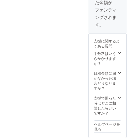
た金額が
ちょ
への提
senryo
う） 中
供は可
uan.co
ファンディ
国山地
能で
m
ングされま
の豊か
す。 ※
な自然
複数枚
す。
に囲ま
の購入
れた、
が可能
小さな
です。
支援に関するよ
里山に
くある質問
イタリ
アンレ
手数料はいく
ストラ
らかかります
ン
か？
「AJIK
URA」
目標金額に届
はあり
かなかった場
ます。
合どうなりま
本支援
すか？
では、
AJIKU
支援で困った
RAが運
時はどこに相
営する
談したらいい
AJIKU
ですか？
RA
ファー
ヘルプページを
ムでの
見る
収穫体
験およ