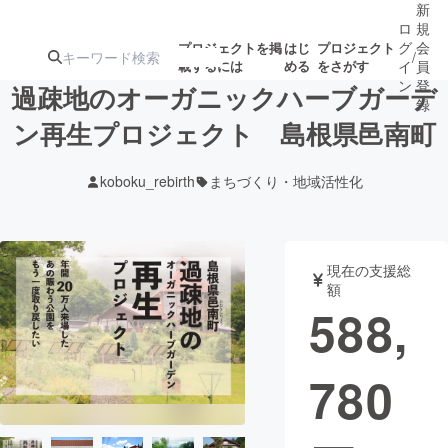
新
ロ
規
グ
会
プロジェクトを掲
はじ
プロジェクト
/
載するには
める
をさがす
イ
員
ン
登
過疎地のオーガニックハーブガーデ
録
ン再生プロジェクト 島根県邑南町
人気のプロ
注目のリ
注目の新着プロ
募集終了が近いプ
もうすぐ公開
koboku_rebirth
まちづくり・地域活性化
ジェクト
ターン
ジェクト
ロジェクト
されます
アート・写真
音楽
現在の支援総
額
588,
テクノロジー・ガジェット
ゲーム・サ
780
映像・映画
書籍・雑誌
ビジネス・起業
チャレンジ