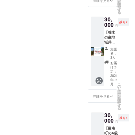
ン
複数枚
詳細を見る
を
アル
限り有
選
の購入
択
オープ
効とさ
す
が可能
る
ンした
せてい
です。
30,
「手打
ただき
残り7
ちそば
000
ます。
円
千蓼
※おつり
【香木
庵」で
は出ま
の森地
そば打
せんの
域共通
ちを体
でご注
クーポ
験し、
意くだ
支援
ン
打ちた
さい。
者：
10,000
てのそ
※転売は
3人
円分】
ばを味
不可で
お届
香木の
わって
すが、
け予
森周辺
いただ
定：
他の方
の約〇
2021
きま
への提
年07
〇店舗
す。お
供は可
こ
月
でご利
持ち帰
の
能で
リ
用可能
りそば
タ
す。 ※
ー
なクー
付きで
ン
複数枚
詳細を見る
を
ポンで
す。 ◆
選
の購入
択
す。 ◆
お礼状
す
が可能
る
お礼状
※そば打
です。
30,
◇対象
ち体験
残り6
店舗 こ
000
は月曜
円
ちらか
日に開
【邑南
らご確
催しま
町のA級
認くだ
す。時