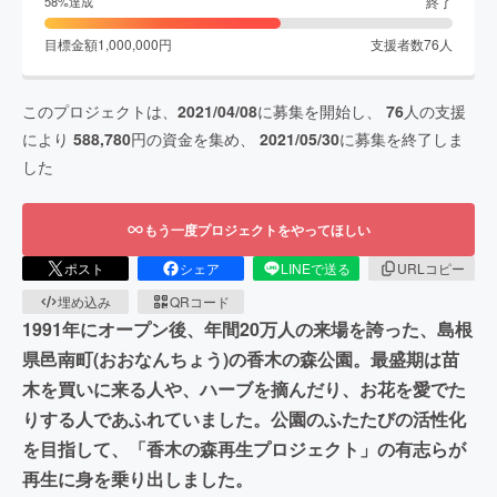
終了
58
%達成
目標金額
1,000,000
円
支援者数
76
人
このプロジェクトは、
2021/04/08
に募集を開始し、
76
人の支援
により
588,780
円の資金を集め、
2021/05/30
に募集を終了しま
した
もう一度プロジェクトをやってほしい
ポスト
シェア
LINEで送る
URLコピー
埋め込み
QRコード
1991年にオープン後、年間20万人の来場を誇った、島根
県邑南町(おおなんちょう)の香木の森公園。最盛期は苗
木を買いに来る人や、ハーブを摘んだり、お花を愛でた
りする人であふれていました。公園のふたたびの活性化
を目指して、「香木の森再生プロジェクト」の​有志らが
再生に身を乗り出しました。