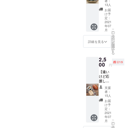
者：
に 香木
13人
の森
お届
ハーブ
け予
ティお
定：
試し
2021
年07
セット5
こ
月
包】 ◆
の
リ
香木の
タ
ー
森ハー
ン
詳細を見る
を
ブティ
選
択
お試し
す
る
セット5
2,5
包 ◆お
残り15
礼状 ※
00
円
送料込
【遠い
み ※郵
けど応
送での
援した
お届け
いなと
となり
支援
いう方
ます
者：
に コー
15人
ヒー豆
お届
とチョ
け予
コレー
定：
トセッ
2021
年07
ト】 ◆
こ
月
チョコ
の
リ
５粒と
タ