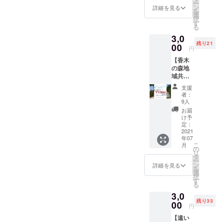
ー
ドリッ
ン
詳細を見る
を
プコー
選
択
ヒー１
す
る
２ｇ(１
3,0
杯分) ◆
残り21
お礼状
00
円
※送料込
【香木
み ※郵
の森地
送での
域共通
お届け
クーポ
となり
支援
ン1,000
ます
者：
円分】
9人
香木の
お届
森周辺
け予
の約〇
定：
〇店舗
2021
年07
でご利
こ
月
用可能
の
リ
なクー
タ
ー
ポンで
ン
詳細を見る
を
す。 ◆
選
択
お礼状
す
る
◇対象
3,0
店舗 こ
残り33
ちらか
00
円
らご確
【遠い
認くだ