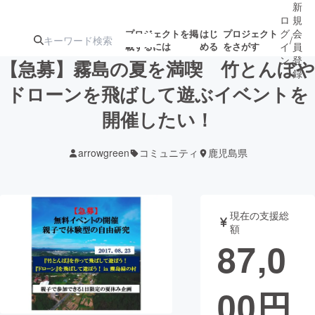
新
ロ
規
グ
会
プロジェクトを掲
はじ
プロジェクト
/
載するには
める
をさがす
イ
員
ン
登
【急募】霧島の夏を満喫 竹とんぼや
録
ドローンを飛ばして遊ぶイベントを
開催したい！
人気のプロ
注目のリ
注目の新着プロ
募集終了が近いプ
もうすぐ公開
ジェクト
ターン
ジェクト
ロジェクト
されます
arrowgreen
コミュニティ
鹿児島県
アート・写真
音楽
現在の支援総
テクノロジー・ガジェット
ゲーム・サ
額
87,0
映像・映画
書籍・雑誌
00
円
ビジネス・起業
チャレンジ