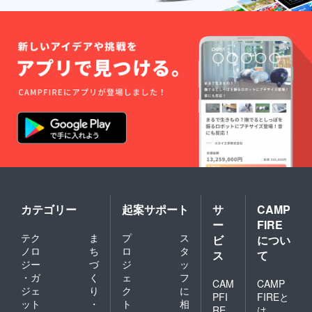
カテゴリー
起案サポート
サ
CAMP
ー
FIRE
テク
ま
プ
ス
ビ
につい
ノロ
ち
ロ
タ
ス
て
ジー
づ
ジ
ッ
・ガ
く
ェ
フ
CAM
CAMP
ジェ
り
ク
に
PFI
FIREと
ット
・
ト
相
RE
は