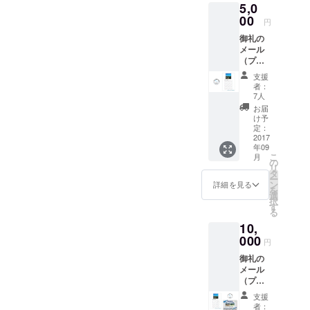
5,0
家
00
円
御礼の
メール
（プロ
ジェク
支援
ト実施
者：
報告）
7人
オリジ
お届
ナル缶
け予
バッチ
定：
オリジ
2017
年09
ナル
こ
月
2018年
の
リ
カレン
タ
ー
ダー
ン
詳細を見る
を
選
択
す
る
10,
000
円
御礼の
メール
（プロ
ジェク
支援
ト実施
者：