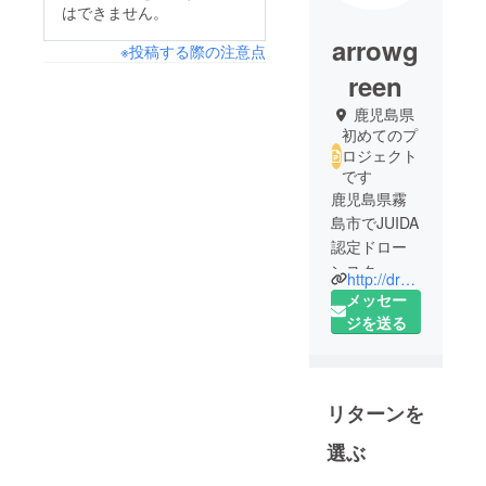
はできません。
arrowg
※投稿する際の注意点
reen
鹿児島県
初めてのプ
ロジェクト
です
鹿児島県霧
島市でJUIDA
認定ドロー
ンスクール
http://dronebase.jscx.jp/
を運営して
メッセー
います。
ジを送る
代表 神田
照和
リターンを
一般社団法
選ぶ
人南九州ロ
ボテク産業