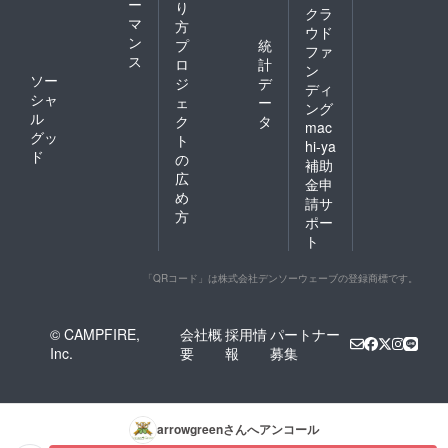
ー
り
クラ
マ
方
ウド
ン
プ
統
ファ
ス
ロ
計
ン
ソー
ジ
デ
ディ
シャ
ェ
ー
ング
ル
ク
タ
mac
グッ
ト
hi-ya
ド
の
補助
広
金申
め
請サ
方
ポー
ト
「QRコード」は株式会社デンソーウェーブの登録商標です。
© CAMPFIRE,
会社概
採用情
パートナー
Inc.
要
報
募集
arrowgreen
さんへアンコール