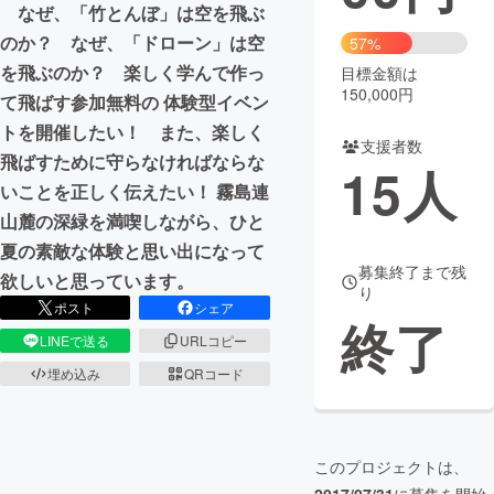
なぜ、「竹とんぼ」は空を飛ぶ
のか？ なぜ、「ドローン」は空
まちづくり・地域活性化
57%
を飛ぶのか？ 楽しく学んで作っ
目標金額は
150,000円
て飛ばす参加無料の 体験型イベン
CAMPFIRE for Social Good
CAMPFIRE Creation
トを開催したい！ また、楽しく
CAMPFIREふるさと納税
machi-ya
コミュニティ
支援者数
飛ばすために守らなければならな
15
人
いことを正しく伝えたい！ 霧島連
山麓の深緑を満喫しながら、ひと
夏の素敵な体験と思い出になって
募集終了まで残
欲しいと思っています。
り
ポスト
シェア
終了
LINEで送る
URLコピー
埋め込み
QRコード
このプロジェクトは、