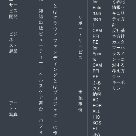
く表記
for
サー
・
と
情報セ
Ente
ビス
雑
は
キュリ
rtain
開発
誌
ク
サ
ティ方
men
出
ラ
ポ
針
t
版
ウ
ー
反社基
CAM
ビジ
ビ
ド
ト
本方針
PFI
ネ
ュ
フ
サ
カスタ
RE
ス・
ー
ァ
ー
マーハ
for
起業
テ
ン
ビ
ラスメ
Spor
ィ
デ
ス
ントに
ts
ー
ィ
対する
CAM
・
ン
考え方
PFI
ヘ
グ
クッ
RE
ル
と
キーポ
ふる
ス
は
リシー
さと
ケ
プ
実
納税
ア
ロ
施
AD
アー
舞
ジ
事
FOR
ト・
台
ェ
例
ALL
写真
・
ク
HIO
パ
ト
KOS
フ
の
HI
ォ
作
JFA