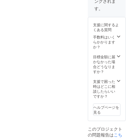
ングされま
す。
支援に関するよ
くある質問
手数料はいく
らかかります
か？
目標金額に届
かなかった場
合どうなりま
すか？
支援で困った
時はどこに相
談したらいい
ですか？
ヘルプページを
見る
このプロジェクト
の問題報告は
こち