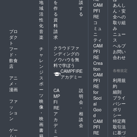
地
を
談
CAM
あんし
域
作
す
PFI
ん・安
活
る
る
RE
全への
性
資
コ
取り組
化
料
ミュ
み
プロ
音
請
ニ
ニュー
ダク
楽
求
ティ
ス
ト
CAM
ヘルプ
クラウドファ
フー
チ
PFI
お問い
ンディングの
ド・
ャ
RE
合わせ
ノウハウを無
飲食
レ
Crea
料で学ぼう
店
ン
tion
各種規定
CAMPFIRE
ジ
CAM
アカデミー
アニ
ス
利用規
PFI
メ・
ポ
約
RE
漫画
ー
CA
説
細則
for
ツ
MP
明
プライ
Soci
ファ
映
FI
会
バシー
al
ッ
像
RE
・
ポリ
Goo
ショ
・
ア
相
シー
d
ン
映
カ
談
特定商
CAM
画
デ
会
取引法
PFI
ゲー
書
ミ
に基づ
RE
ム・
籍
ー