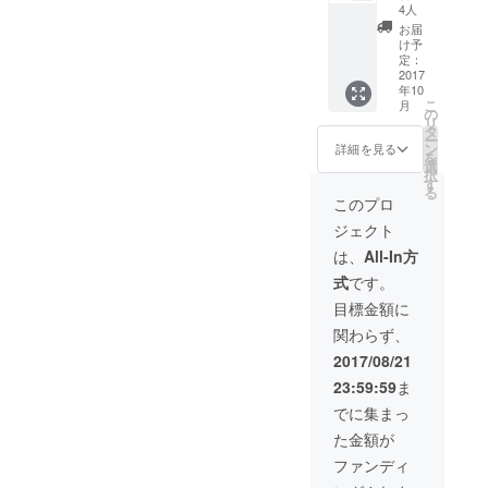
報告）
4人
オリジ
お届
ナル缶
け予
バッチ
定：
オリジ
2017
年10
ナル
こ
月
2018年
の
リ
カレン
タ
ー
ダー ド
ン
詳細を見る
を
ローン
選
択
スクー
す
る
ル1日体
このプロ
験会参
ジェクト
加無料
券（開
は、
All-In方
催地：
式
です。
霧島
市）
目標金額に
関わらず、
2017/08/21
23:59:59
ま
でに集まっ
た金額が
ファンディ