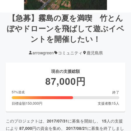
【急募】霧島の夏を満喫 竹とん
ぼやドローンを飛ばして遊ぶイベ
ントを開催したい！
arrowgreen
コミュニティ
鹿児島県
現在の支援総額
87,000
円
終了
57
%達成
目標金額
150,000
円
支援者数
15
人
このプロジェクトは、
2017/07/31
に募集を開始し、
15
人の支援
により
87,000
円の資金を集め、
2017/08/21
に募集を終了しまし