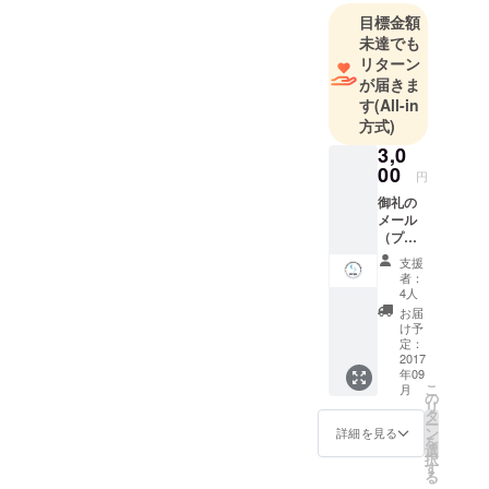
目標金額
振興協会理
未達でも
事長
リターン
一般社団法
が届きま
人日本文化
す
(All-in
交流協会会
方式)
員
3,0
一般社団法
00
円
人日本UAS
御礼の
産業振興協
メール
（プロ
議会会員
ジェク
かごしま産
支援
ト実施
者：
業支援セン
報告）
4人
オリジ
ター もの
お届
ナル缶
け予
づくり支援
バッチ
定：
登録専門家
2017
年09
中小企業庁
こ
月
の
リ
委託事業ミ
タ
ー
ラサポ も
ン
詳細を見る
を
選
のづくり支
択
す
る
援登録専門