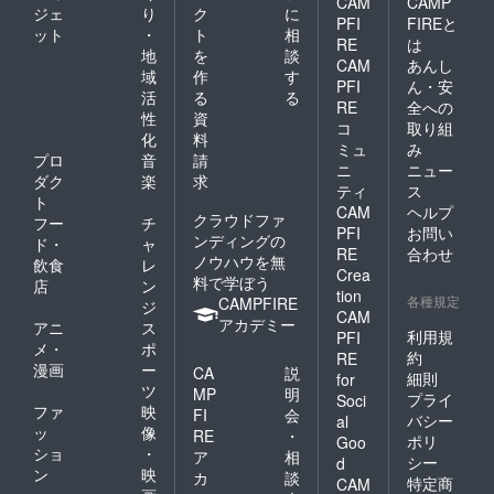
CAM
CAMP
ジェ
り
ク
に
PFI
FIREと
ット
・
ト
相
RE
は
地
を
談
CAM
あんし
域
作
す
PFI
ん・安
活
る
る
RE
全への
性
資
コ
取り組
化
料
ミュ
み
プロ
音
請
ニ
ニュー
ダク
楽
求
ティ
ス
ト
CAM
ヘルプ
クラウドファ
フー
チ
PFI
お問い
ンディングの
ド・
ャ
RE
合わせ
ノウハウを無
飲食
レ
Crea
料で学ぼう
店
ン
tion
各種規定
CAMPFIRE
ジ
CAM
アカデミー
アニ
ス
利用規
PFI
メ・
ポ
約
RE
漫画
ー
CA
説
細則
for
ツ
MP
明
プライ
Soci
ファ
映
FI
会
バシー
al
ッ
像
RE
・
ポリ
Goo
ショ
・
ア
相
シー
d
ン
映
カ
談
特定商
CAM