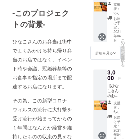
当1000
支援
認している
円引き
者：
-このプロジェク
券】1枚
ところで
2人
・全て
お届
す。
トの背景-
のメ
け予
ニュー
定：
対象の
2021
皆様よろし
年04
1000円
こ
くお願いし
月
ひなこさんのお弁当は街中
割引券
の
リ
です。
ます！
タ
でよくみかける持ち帰り弁
ー
・ご注
ン
詳細を見る
を
文5個よ
選
当のお店ではなく、イベン
択
りお使
す
る
えいた
ト時や会議、冠婚葬祭等の
3,0
だけま
す。 ・
お食事を指定の場所まで配
00
円
有効期
達するお店になります。
【ひな
限は配
こさん
布後１
のお弁
０月末
その為、この新型コロナ
当1000
日まで
支援
円引き
となり
者：
ウィルスの流行に大打撃を
券】3枚
ます。
6人
・全て
お届
受け流行が始まってからの
のメ
け予
ニュー
定：
１年間はなんとか経営を維
対象の
2021
年04
1000円
持したものの収束の見えな
こ
月