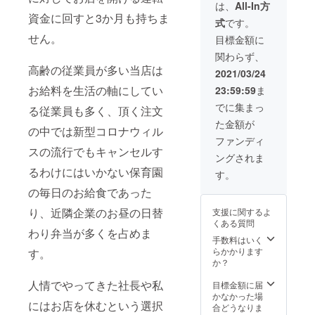
のご注
は、
All-In方
文に複
資金に回すと3か月も持ちま
式
です。
数枚利
用も可
せん。
目標金額に
能で
関わらず、
す。 ・
高齢の従業員が多い当店は
有効期
2021/03/24
限は配
お給料を生活の軸にしてい
23:59:59
ま
布後１
０月末
でに集まっ
る従業員も多く、頂く注文
日まで
た金額が
となり
の中では新型コロナウィル
ます。
ファンディ
スの流行でもキャンセルす
ングされま
るわけにはいかない保育園
す。
の毎日のお給食であった
り、近隣企業のお昼の日替
支援に関するよ
くある質問
わり弁当が多くを占めま
手数料はいく
らかかります
す。
か？
人情でやってきた社長や私
目標金額に届
かなかった場
にはお店を休むという選択
合どうなりま