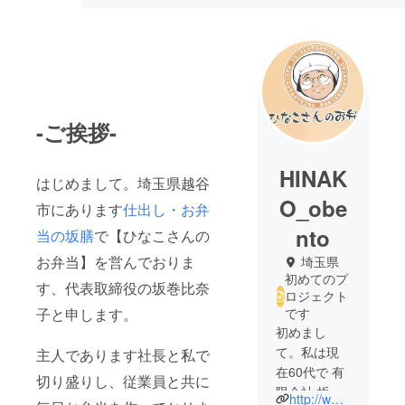
-ご挨拶-
HINAK
はじめまして。埼玉県越谷
O_obe
市にあります
仕出し・お弁
nto
当の坂膳
で【ひなこさんの
お弁当】を営んでおりま
埼玉県
初めてのプ
す、代表取締役の坂巻比奈
ロジェクト
子と申します。
です
初めまし
て。私は現
主人であります社長と私で
在60代で 有
切り盛りし、従業員と共に
限会社 坂膳
http://www.sakazen.com/