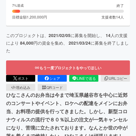
終了
7
%達成
目標金額
1,200,000
円
支援者数
14
人
このプロジェクトは、
2021/02/05
に募集を開始し、
14
人の支援
により
84,000
円の資金を集め、
2021/03/24
に募集を終了しまし
た
もう一度プロジェクトをやってほしい
ポスト
シェア
LINEで送る
URLコピー
埋め込み
QRコード
ひなこさんのお弁当は今まで埼玉県越谷市を中心に近郊
のコンサートやイベント、ロケへの配達をメインにお弁
当、お料理の提供を行ってきました。しかし、新型コロ
ナウィルスの流行で８０％以上の注文が一気キャンセル
になり、苦境に立たされております。なんとか世の中が
落ち着くまで維持したい、ひなこさんは頑張ります！