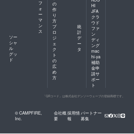
フ
の
HI
ォ
作
JFA
ー
り
クラ
マ
方
ウド
ン
プ
統
ファ
ス
ロ
計
ン
ソー
ジ
デ
ディ
シャ
ェ
ー
ング
ル
ク
タ
mac
グッ
ト
hi-ya
ド
の
補助
広
金申
め
請サ
方
ポー
ト
「QRコード」は株式会社デンソーウェーブの登録商標です。
© CAMPFIRE,
会社概
採用情
パートナー
Inc.
要
報
募集