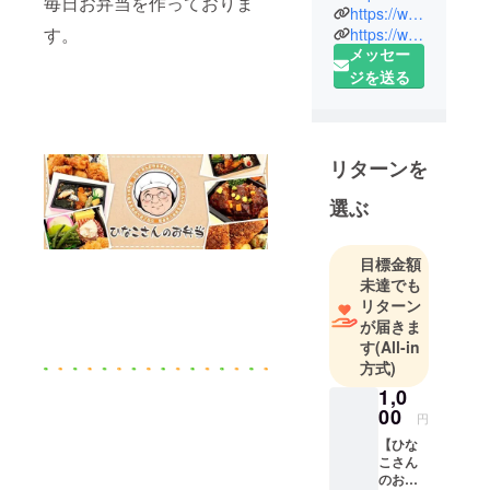
毎日お弁当を作っておりま
【ひなこさ
https://www.kurumesi-bentou.com/hinakosan_obento/
んのお弁
す。
https://www.facebook.com/hinakosan.obento
メッセー
当】を営ん
ジを送る
でおりま
す。結婚後
飲食業を
ずっと体力
リターンを
勝負で朝か
ら晩まで働
選ぶ
いてきまし
た！
目標金額
この度
未達でも
CAMPFAIRE
リターン
の登録を機
が届きま
に諦めかけ
す
(All-in
方式)
ていたフェ
イスブック
1,0
00
をやり直
円
し、イン
【ひな
こさん
ターネット
のお弁
の力を再確