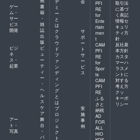
画
デ
会
取引法
PFI
ゲー
書
ミ
に基づ
RE
ム・
籍
ー
く表記
for
サー
・
と
情報セ
Ente
ビス
雑
は
キュリ
rtain
開発
誌
ク
サ
ティ方
men
出
ラ
ポ
針
t
版
ウ
ー
反社基
CAM
ビジ
ビ
ド
ト
本方針
PFI
ネ
ュ
フ
サ
カスタ
RE
ス・
ー
ァ
ー
マーハ
for
起業
テ
ン
ビ
ラスメ
Spor
ィ
デ
ス
ントに
ts
ー
ィ
対する
CAM
・
ン
考え方
PFI
ヘ
グ
クッ
RE
ル
と
キーポ
ふる
ス
は
リシー
さと
ケ
プ
実
納税
ア
ロ
施
AD
アー
舞
ジ
事
FOR
ト・
台
ェ
例
ALL
写真
・
ク
HIO
パ
ト
KOS