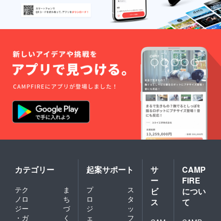
カテゴリー
起案サポート
サ
CAMP
ー
FIRE
テク
ま
プ
ス
ビ
につい
ノロ
ち
ロ
タ
ス
て
ジー
づ
ジ
ッ
・ガ
く
ェ
フ