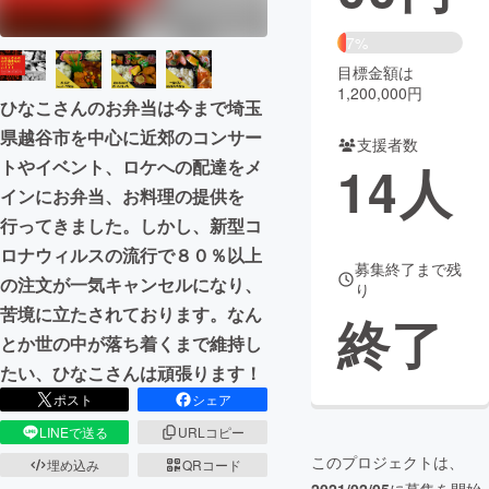
まちづくり・地域活性化
7%
目標金額は
1,200,000円
ひなこさんのお弁当は今まで埼玉
CAMPFIRE for Social Good
CAMPFIRE Creation
県越谷市を中心に近郊のコンサー
CAMPFIREふるさと納税
machi-ya
コミュニティ
支援者数
14
人
トやイベント、ロケへの配達をメ
インにお弁当、お料理の提供を
行ってきました。しかし、新型コ
ロナウィルスの流行で８０％以上
募集終了まで残
の注文が一気キャンセルになり、
り
苦境に立たされております。なん
終了
とか世の中が落ち着くまで維持し
たい、ひなこさんは頑張ります！
ポスト
シェア
LINEで送る
URLコピー
このプロジェクトは、
埋め込み
QRコード