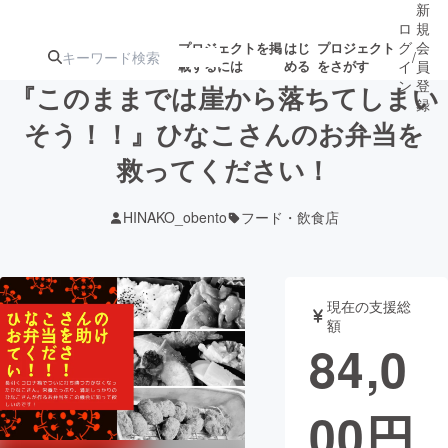
新
ロ
規
グ
会
プロジェクトを掲
はじ
プロジェクト
/
載するには
める
をさがす
イ
員
ン
登
『このままでは崖から落ちてしまい
録
そう！！』ひなこさんのお弁当を
救ってください！
人気のプロ
注目のリ
注目の新着プロ
募集終了が近いプ
もうすぐ公開
ジェクト
ターン
ジェクト
ロジェクト
されます
HINAKO_obento
フード・飲食店
アート・写真
音楽
現在の支援総
テクノロジー・ガジェット
ゲーム・サ
額
84,0
映像・映画
書籍・雑誌
00
円
ビジネス・起業
チャレンジ