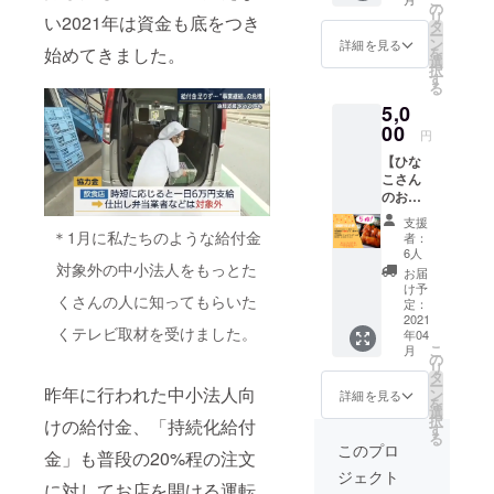
割引券
の
リ
い2021年は資金も底をつき
です。
タ
ー
・ご注
ン
詳細を見る
始めてきました。
を
文5個よ
選
択
りお使
す
る
い頂け
5,0
ます。
・一度
00
円
のご注
【ひな
文に複
こさん
数枚利
のお弁
用も可
当1000
能で
支援
円引き
す。 ・
＊1月に私たちのような給付金
者：
券】5枚
有効期
6人
・全て
対象外の中小法人をもっとた
限は配
お届
のメ
布後１
け予
くさんの人に知ってもらいた
ニュー
０月末
定：
対象の
2021
日まで
くテレビ取材を受けました。
年04
1000円
となり
こ
月
割引券
ます。
の
リ
です。
タ
ー
・ご注
昨年に行われた中小法人向
ン
詳細を見る
を
文5個よ
選
択
けの給付金、「持続化給付
りお使
す
る
い頂け
このプロ
金」も普段の20%程の注文
ます。
ジェクト
・一度
に対してお店を開ける運転