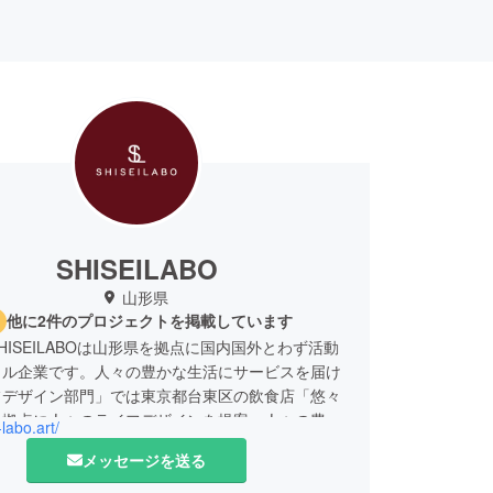
SHISEILABO
山形県
他に2件のプロジェクトを掲載しています
HISEILABOは山形県を拠点に国内国外とわず活動
タル企業です。人々の豊かな生活にサービスを届け
フデザイン部門」では東京都台東区の飲食店「悠々
を拠点に人々のライフデザインを提案。人々の豊か
-labo.art/
支える企業向けのサービス「プロフェショナル部
メッセージを送る
、山形県山形市を拠点に企業向けのサービスを提供