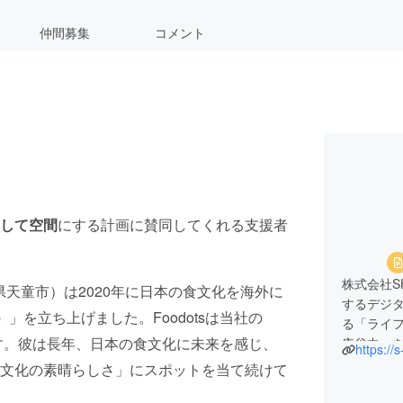
仲間募集
コメント
して空間
にする計画に賛同してくれる支援者
株式会社S
天童市）は2020年に日本の食文化を海外に
するデジ
）
」を立ち上げました。Foodotsは当社の
る「ライ
す。彼は長年、日本の食文化に未来を感じ、
庵谷中」
https://s
な生活を
文化の素晴らしさ」にスポットを当て続けて
門」では