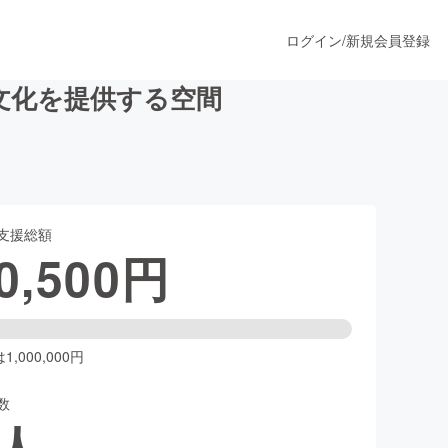
ログイン
/
新規会員登録
文化を提供する空間
うすぐ公開されます
支援総額
プロダクト
0,500
円
ファッション
スポーツ
,000,000円
数
ア
ソーシャルグッド
人