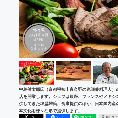
まちづくり・地域活性化
中島健太郎氏（京都福知山夜久野の猟師兼料理人）
店を開業します。シェフは銀座、フランスやメキシ
供してきた堀盛雄氏。食事提供のほか、日本国内産
本文化を様々な形で提供します。
ポスト
シェア
LINEで送る
URLコ