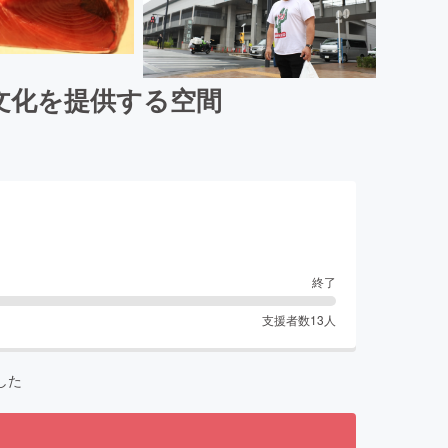
文化を提供する空間
終了
支援者数
13
人
した