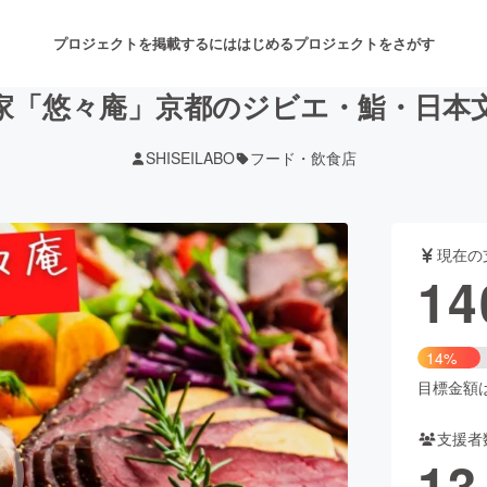
プロジェクトを掲載するには
はじめる
プロジェクトをさがす
家「悠々庵」京都のジビエ・鮨・日本
SHISEILABO
フード・飲食店
注目のリターン
注目の新着プロジェクト
募集終了が近いプロジェクト
も
現在の
音楽
舞台・パフォーマンス
14
ゲーム・サービス開発
フード・飲食店
14%
書籍・雑誌出版
アニメ・漫画
目標金額は1
支援者
チャレンジ
ビューティー・ヘルスケ
13