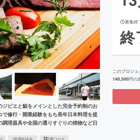
募集終
CAMPFIRE for Social Good
CAMPFIRE Creation
終
CAMPFIREふるさと納税
machi-ya
コミュニティ
このプロジェ
140,500
円の
のジビエと鮨をメインとした完全予約制のお
コで修行・開業経験をもち長年日本料理を提
の調理器具や全国の選りすぐりの焼物など日
ピー
埋め込み
QRコード