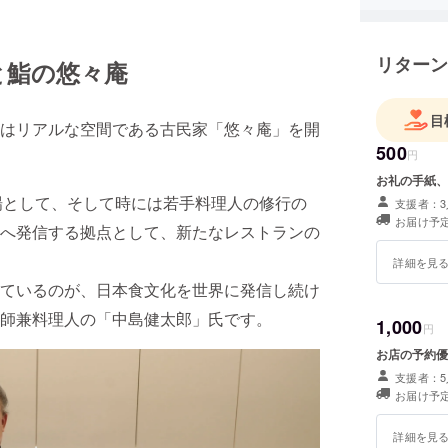
リターン
と鮨の悠々庵
目
はリアルな空間である古民家「悠々庵」を開
500
円
お礼の手紙、
の場として、そして時には若手料理人の修行の
支援者：3
お届け予定
へ発信する拠点として、新たなレストランの
詳細を見
ているのが、日本食文化を世界に発信し続け
師兼料理人の「中島健太郎」氏です。
1,000
円
お店の予約優
支援者：5
お届け予定
詳細を見