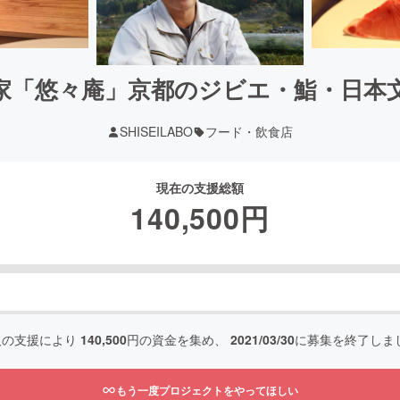
家「悠々庵」京都のジビエ・鮨・日本
SHISEILABO
フード・飲食店
現在の支援総額
140,500
円
人の支援により
140,500
円の資金を集め、
2021/03/30
に募集を終了しま
もう一度プロジェクトをやってほしい