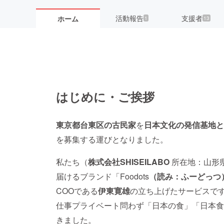
活動報告
支援者
ホーム
1
13
はじめに・ご挨拶
東京都台東区の古民家
を
日本文化の発信基地と
を募集する運びとなりました。
私たち（
株式会社SHISEILABO
所在地：山形県
届けるブランド「Foodots
（読み：ふーどっつ
COOである
伊東寛雄
の立ち上げたサービスで
仕事プライベート問わず「日本の食」「日本食
きました。