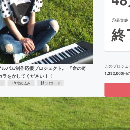
募集終
CAMPFIRE for Social Good
CAMPFIRE Creation
終
CAMPFIREふるさと納税
machi-ya
コミュニティ
このプロジェ
 のアルバム制作応援プロジェクト。 『命の奇
1,232,000
円
カラをかしてください！！
ピー
埋め込み
QRコード