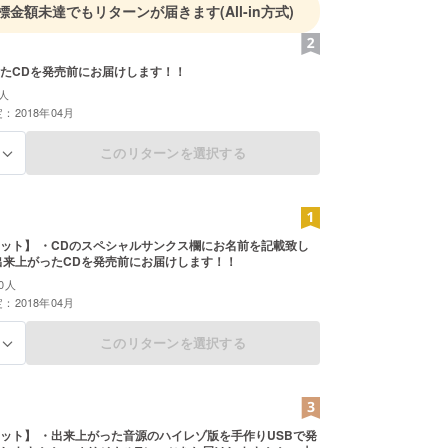
標金額未達でもリターンが届きます
(All-in方式)
たCDを発売前にお届けします！！
人
：2018年04月
このリターンを選択する
る
ット】 ・CDのスペシャルサンクス欄にお名前を記載致し
出来上がったCDを発売前にお届けします！！
0人
：2018年04月
このリターンを選択する
る
ット】 ・出来上がった音源のハイレゾ版を手作りUSBで発