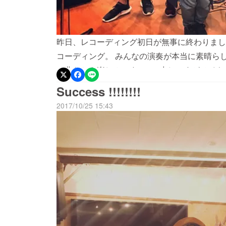
昨日、レコーディング初日が無事に終わりました！
コーディング。 みんなの演奏が本当に素晴ら
の曲たちも楽しみです！！ 少しですがメイキ
い＾＾ Dr.柏倉隆史、Ba.4106xxx、Ba.
Success !!!!!!!!
す！！！ 次は11/13〜16に群馬県の高崎市まで行ってきます！ では、また！！！ MAYUMI
2017/10/25 15:43
YAMAZAKI