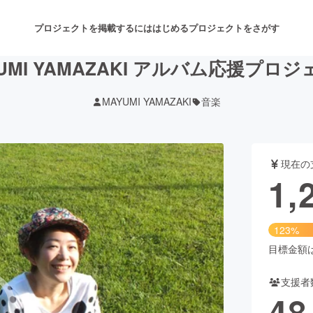
プロジェクトを掲載するには
はじめる
プロジェクトをさがす
UMI YAMAZAKI アルバム応援プロ
MAYUMI YAMAZAKI
音楽
注目のリターン
注目の新着プロジェクト
募集終了が近いプロジェクト
も
現在の
音楽
舞台・パフォーマンス
1,
ゲーム・サービス開発
フード・飲食店
123%
書籍・雑誌出版
アニメ・漫画
目標金額は1
支援者
チャレンジ
ビューティー・ヘルスケ
48