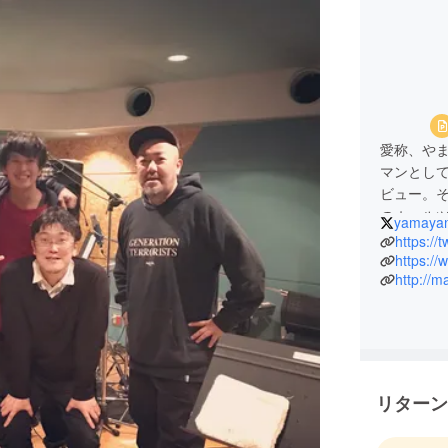
愛称、や
マンとし
ビュー。そ
のホール
yamaya
病気療養
https:/
https:/
http://
リターン