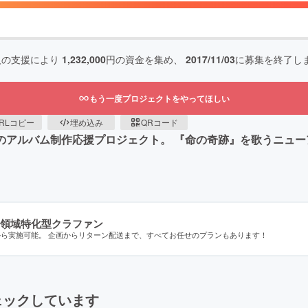
人の支援により
1,232,000
円の資金を集め、
2017/11/03
に募集を終了し
もう一度プロジェクトをやってほしい
RLコピー
埋め込み
QRコード
AKI のアルバム制作応援プロジェクト。 『命の奇跡』を歌うニ
領域特化型クラファン
から実施可能。 企画からリターン配送まで、すべてお任せのプランもあります！
ェックしています