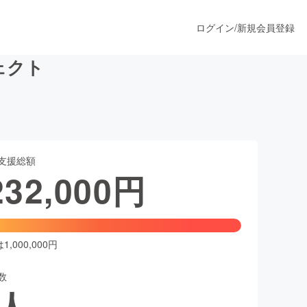
ログイン
/
新規会員登録
ジェクト
うすぐ公開されます
支援総額
プロダクト
232,000
円
ファッション
スポーツ
,000,000円
数
ア
ソーシャルグッド
人