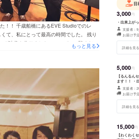
目
3,000
円
・出来上がっ
！ 千歳船橋にあるEVE Studioでのレ
支援者：9
しくて、私にとって最高の時間でした。 残り
お届け予定
ング映像を作りましたので、ぜひご覧くださ
もっと見る
詳細を見
佐塚真吉 皆さま、本当にありがとうございま
5,000
円
【るんるんセ
ます！！ ・
支援者：2
お届け予定
詳細を見
15,000
円
【わくわくセ