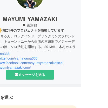
MAYUMI YAMAZAKI
東京都
他に1件のプロジェクトを掲載しています
まちゃん。ロックバンド、プリングミンのフロント
て、キューンソニーから銀魂の主題歌でメジャーデ
の後、ソロ活動を開始する。2013年、木村カエラ
ツアーにバックコーラスとして参加。２０１６年、
ma333
のため活動休止。２１０７年、復活！！！！！
/twitter.com/yamayama333
/www.facebook.com/mayumiyamazakioffcial
mayumiyamazaki.com/
メッセージを送る
を選ぶ