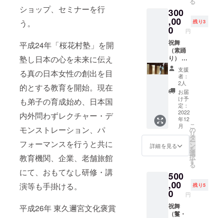
る
たき
ショップ、セミナーを行
300
女夫
,00
石
う。
残り3
今は昔
0
円
の筆草
祝舞
を か
平成24年「桜花村塾」を開
（素踊
きあつ
塾し日本の心を未来に伝え
り） 花
めたる
柳廸薫
藻汐草
支援
る真の日本女性の創出を目
があな
実に
者：
たの大
草草の
2人
的とする教育を開始。現在
切な記
賑ひ
お届
念日
も 神
け予
も弟子の育成始め、日本国
や、 大
の都の
定：
切な人
2022
御栄と
内外問わずレクチャー・デ
年12
とのイ
祝ひ
こ
月
ベント
モンストレーション、パ
おさむ
の
リ
の際
る う
タ
ー
フォーマンスを行うと共に
に、祝
たの一
ン
詳細を見る
を
舞を踊
節 〜
選
教育機関、企業、老舗旅館
択
りま
す
る
す。 ＊
にて、おもてなし研修・講
500
別途交
通費が
,00
演等も手掛ける。
残り5
かかり
0
円
ます ＊
こちら
祝舞
平成26年 東久邇宮文化褒賞
の商品
（鬘・