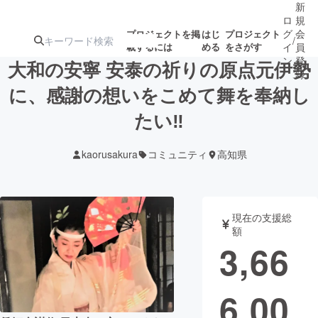
新
ロ
規
グ
会
プロジェクトを掲
はじ
プロジェクト
/
載するには
める
をさがす
イ
員
ン
登
大和の安寧 安泰の祈りの原点元伊勢
録
に、感謝の想いをこめて舞を奉納し
たい‼️
人気のプロ
注目のリ
注目の新着プロ
募集終了が近いプ
もうすぐ公開
ジェクト
ターン
ジェクト
ロジェクト
されます
kaorusakura
コミュニティ
高知県
アート・写真
音楽
現在の支援総
テクノロジー・ガジェット
ゲーム・サ
額
3,66
映像・映画
書籍・雑誌
6,00
ビジネス・起業
チャレンジ