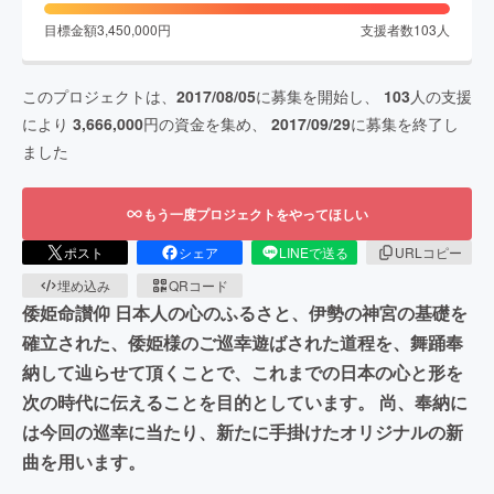
目標金額
3,450,000
円
支援者数
103
人
このプロジェクトは、
2017/08/05
に募集を開始し、
103
人の支援
により
3,666,000
円の資金を集め、
2017/09/29
に募集を終了し
ました
もう一度プロジェクトをやってほしい
ポスト
シェア
LINEで送る
URLコピー
埋め込み
QRコード
倭姫命讃仰 日本人の心のふるさと、伊勢の神宮の基礎を
確立された、倭姫様のご巡幸遊ばされた道程を、舞踊奉
納して辿らせて頂くことで、これまでの日本の心と形を
次の時代に伝えることを目的としています。 尚、奉納に
は今回の巡幸に当たり、新たに手掛けたオリジナルの新
曲を用います。