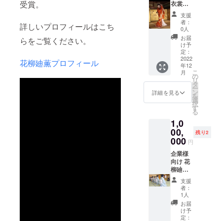
受賞。
は実施
衣裳・
の日程
白塗
支援
を相談
り） 花
者：
詳しいプロフィールはこち
の上、
柳廸薫
0人
調整さ
があな
お届
らをご覧ください。
せて頂
たの大
け予
きま
切な記
定：
す。 国
念日
2022
花柳廸薫プロフィール
年12
内外で
や、 大
こ
月
の各種
切な人
の
リ
イベン
とのイ
タ
ー
ト、外
ベント
ン
詳細を見る
を
国から
の際
選
択
のお客
に、祝
す
る
様のお
舞を踊
1,0
もてな
りま
し、祝
す。 ＊
00,
残り2
賀会、
別途交
000
円
結婚式
通費が
など実
かかり
企業様
績多数
ます ＊
向け 花
ござい
こちら
柳廸薫
ます。
の商品
による
支援
祝舞
は実施
おもて
者：
実績一
の日程
なし研
1人
例...目黒
を相談
修の実
お届
雅叙
の上、
施 4回
け予
園、根
調整さ
／年 ＊
定：