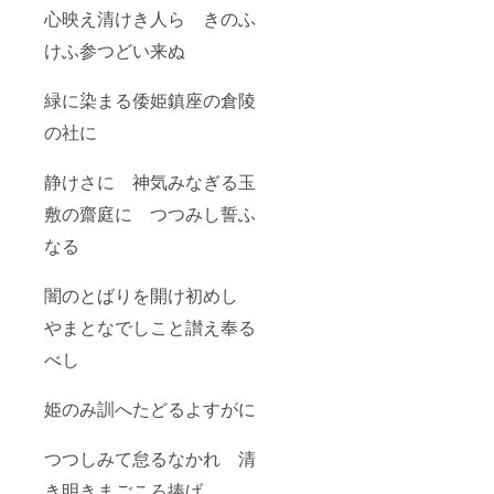
心映え清けき人ら きのふ
けふ参つどい来ぬ
緑に染まる倭姫鎮座の倉陵
の社に
静けさに 神気みなぎる玉
敷の齋庭に つつみし誓ふ
なる
闇のとばりを開け初めし
やまとなでしこと讃え奉る
べし
姫のみ訓へたどるよすがに
つつしみて怠るなかれ 清
き明きまごころ捧げ