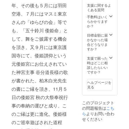
ネアポ
楼、瓢
の基本
年、その後も５月には羽田
支援に関するよ
リス 、
喜、亀
知識に
くある質問
ニュー
岡 矢田
添っ
空港、７月にはマスミ東京
ヨー
天満
て、身
手数料はいく
ク、シ
宮、鳩
嗜み、
さんの「ゆらびの会」等で
らかかります
ンガ
の森神
所作、
か？
も、「五十鈴川 倭姫命」と
ポー
社、サ
着付け
ル、イ
ンフラ
の研修
目標金額に届
して、舞をご披露する機会
タリア
ンシス
を行い
かなかった場
ソロメ
コ アジ
ます。
合どうなりま
を頂き、又９月には東京護
オ音楽
アン
おもて
すか？
祭等。
アート
なしの
国寺にて、倭姫讃仰という
ミュー
心を育
支援で困った
ジア
み、日
時はどこに相
元倭姫宮にお仕えされてい
ム、ワ
本文化
談したらいい
シント
の伝承
た神宮主事 谷分道長様の歌
ですか？
ン ウィ
者とし
が書かれた、柏木白光先生
ラー
ての人
ヘルプページを
ド・コ
材育成
見る
の書にご縁を頂き、11月５
ンチネ
を目指
ンタル
しま
日の倭姫宮 秋の大祭奉祝行
ホテ
す。 実
このプロジェクト
ル、ミ
績一
事の奉納の運びと成り、こ
の問題報告は
こち
ネアポ
例 高
リス 、
知 土佐
のご縁は更に進化。倭姫様
ら
よりお問い合わ
ニュー
御苑、
せください
のご巡幸遊ばされた道程
ヨー
草津 ホ
ク、シ
テル一