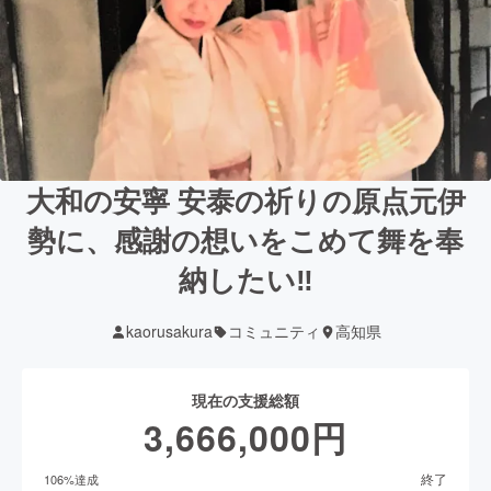
大和の安寧 安泰の祈りの原点元伊
勢に、感謝の想いをこめて舞を奉
納したい‼️
kaorusakura
コミュニティ
高知県
現在の支援総額
3,666,000
円
終了
106
%達成