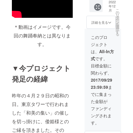
岸笹乃
せて頂
別途交
2022
年12
雪、京
きま
通費が
こ
月
都 吉田
す。 国
かかり
の
リ
山荘、
内外で
ます ＊
タ
ー
竹茂
の各種
こちら
ン
詳細を見る
を
楼、瓢
イベン
の商品
＊動画はイメージです。今
選
択
喜、亀
ト、外
は実施
す
る
回の舞踊奉納とは異なりま
岡 矢田
国から
の日程
このプロ
天満
のお客
を相談
す。
ジェクト
宮、鳩
様のお
の上、
の森神
もてな
調整さ
は、
All-In方
社、サ
し、祝
せて頂
式
です。
ンフラ
賀会、
きま
ンシス
結婚式
す。
目標金額に
▼今プロジェクト
コ アジ
など実
【研修
関わらず、
アン
績多数
説明】
発足の経緯
アート
ござい
着物を
2017/09/29
ミュー
ます。
着てお
23:59:59
ま
ジア
祝舞
仕事を
ム、ワ
実績一
される
でに集まっ
昨年の４月２９日の昭和の
シント
例...目黒
女性対
た金額が
ン ウィ
雅叙
象で
日。東京タワーで行われま
ラー
園、根
す。 心
ファンディ
ド・コ
岸笹乃
技体の
した「和美の集い」の催し
ングされま
ンチネ
雪、京
三本柱
を切っ掛けに、倭姫様との
ンタル
都 吉田
を基本
す。
ホテ
山荘、
に、日
ご縁を頂きました。その
ル、ミ
竹茂
本文化