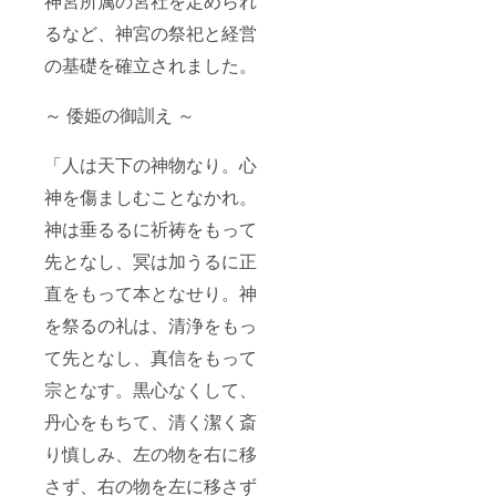
神宮所属の宮社を定められ
るなど、神宮の祭祀と経営
の基礎を確立されました。
～ 倭姫の御訓え ～
「人は天下の神物なり。心
神を傷ましむことなかれ。
神は垂るるに祈祷をもって
先となし、冥は加うるに正
直をもって本となせり。神
を祭るの礼は、清浄をもっ
て先となし、真信をもって
宗となす。黒心なくして、
丹心をもちて、清く潔く斎
り慎しみ、左の物を右に移
さず、右の物を左に移さず