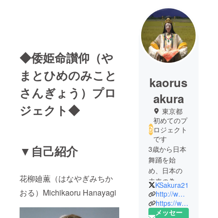
◆倭姫命讃仰（や
まとひめのみこと
kaorus
さんぎょう）プロ
akura
ジェクト◆
東京都
初めてのプ
ロジェクト
です
▼自己紹介
3歳から日本
舞踊を始
め、日本の
花柳廸薫（はなやぎみちか
未来の為
KSakura21
おる）Michikaoru Hanayagi
に、私が出
http://www.michikaoru.net/
来る事って
https://www.facebook.com/groups/218603458606993/
メッセー
何だろうと