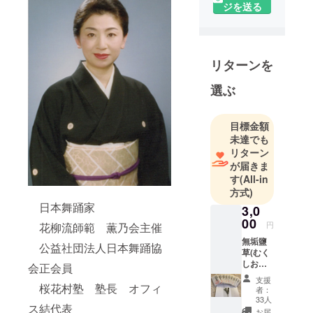
ジを送る
思いなが
ら、日本舞
踊を通じ、
ずっと日本
リターンを
文化に関わ
る、継承、
選ぶ
啓蒙活動を
続けて居り
目標金額
ましたが、
未達でも
この度、人
リターン
生最大のプ
が届きま
ロジェクト
す
(All-in
方式)
に挑戦する
日本舞踊家
事に成りま
3,0
00
した。みな
円
花柳流師範 薫乃会主催
さま、どう
無垢鹽
公益社団法人日本舞踊協
草(むく
ぞ宜しくお
しおぐ
会正会員
願い致しま
さ) お礼
支援
す。
のお手
桜花村塾 塾長 オフィ
者：
紙 余
33人
ス結代表
りの美
お届