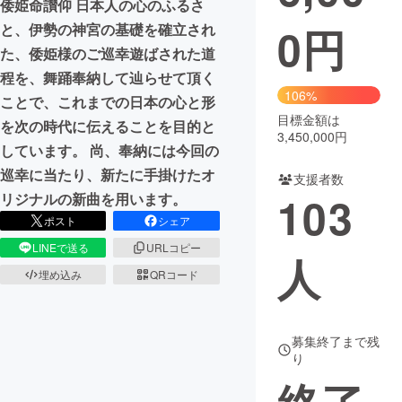
倭姫命讃仰 日本人の心のふるさ
0
円
と、伊勢の神宮の基礎を確立され
まちづくり・地域活性化
た、倭姫様のご巡幸遊ばされた道
程を、舞踊奉納して辿らせて頂く
CAMPFIRE for Social Good
CAMPFIRE Creation
106%
ことで、これまでの日本の心と形
CAMPFIREふるさと納税
machi-ya
コミュニティ
目標金額は
を次の時代に伝えることを目的と
3,450,000円
しています。 尚、奉納には今回の
巡幸に当たり、新たに手掛けたオ
支援者数
103
リジナルの新曲を用います。
ポスト
シェア
LINEで送る
URLコピー
人
埋め込み
QRコード
募集終了まで残
り