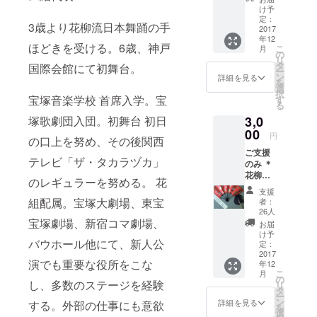
しさに
け予
倭姫様
定：
3歳より花柳流日本舞踊の手
が二度
2017
年12
振り
ほどきを受ける。6歳、神戸
こ
月
返って
の
リ
ご覧に
タ
国際会館にて初舞台。
ー
成った
ン
詳細を見る
を
という
選
択
謂れの
宝塚音楽学校 首席入学。宝
す
る
有る二
塚歌劇団入団。初舞台 初日
3,0
見ケ
浦。こ
00
円
の口上を努め、その後関西
の無垢
ご支援
鹽草に
テレビ「ザ・タカラヅカ」
のみ ＊
て潔斎
花柳廸
する
のレギュラーを努める。 花
薫より
と、そ
支援
お礼の
の二
組配属。宝塚大劇場、東宝
者：
お手紙
見ヶ浦
26人
をお送
宝塚劇場、新宿コマ劇場、
で禊を
お届
りさせ
した事
け予
バウホール他にて、新人公
て頂き
と同じ
定：
ます。
2017
意味を
演でも重要な役所をこな
年12
持ちま
こ
月
す。
の
し、多数のステージを経験
リ
お風呂
タ
ー
に入れ
ン
詳細を見る
する。外部の仕事にも意欲
を
て使う
選