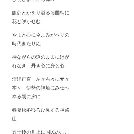
馥郁とかをり溢るる国柄に
花と咲かせむ
やまと心に今よみがへりの
時代きたりぬ
神ながらの道のままにけが
れなき 丹き心に身と心
清浄正直 左々右々に元々
本々 伊勢の神垣にみ仕へ
奉る朝に夕に
春夏秋冬移ろひ見する神路
山
五十鈴の川上に国民のここ