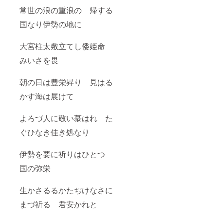
常世の浪の重浪の 帰する
国なり伊勢の地に
大宮柱太敷立てし倭姫命
みいさを畏
朝の日は豊栄昇り 見はる
かす海は展けて
よろづ人に敬い慕はれ た
ぐひなき佳き処なり
伊勢を要に祈りはひとつ
国の弥栄
生かさるるかたぢけなさに
まづ祈る 君安かれと