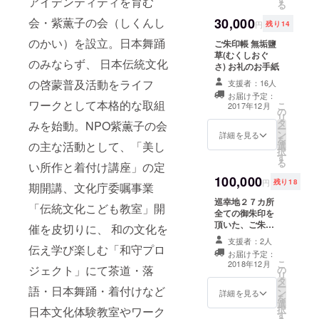
アイデンティティを育む
る
粋 〜 清
き渚
会・紫薫子の会（しくんし
30,000
円
残り14
の 玉
くし
のかい）を設立。日本舞踊
ご朱印帳 無垢鹽
げ
草(むくしおぐ
のみならず、 日本伝統文化
二見が
さ) お礼のお手紙
浦のう
の啓蒙普及活動をライフ
支援者：16人
らうら
お届け予定：
と 富
ワークとして本格的な取組
こ
2017年12月
士に朝
の
リ
日の紅
タ
みを始動。NPO紫薫子の会
ー
模様
ン
詳細を見る
を
蒔絵
の主な活動として、「美し
選
択
の松
す
る
い所作と着付け講座」の定
風
ざゞん
100,000
円
残り18
期開講、文化庁委嘱事業
ざあ
波の
巡幸地２７カ所
「伝統文化こども教室」開
鼓も音
全ての御朱印を
添え
頂いた、ご朱印
催を皮切りに、 和の文化を
て シ
帳 無垢鹽草(むく
支援者：2人
ヤンシ
しおぐさ) お礼の
伝え学び楽しむ「和守プロ
お届け予定：
ヤンシ
お手紙 ＊こちら
こ
2018年12月
ジェクト」にて茶道・落
ヤン
の
の商品はプロ
リ
と
タ
ジェクトが完了
ー
語・日本舞踊・着付けなど
注連縄
ン
した後、お送り
詳細を見る
を
の 結
選
させて頂きま
択
日本文化体験教室やワーク
び目か
す
す。