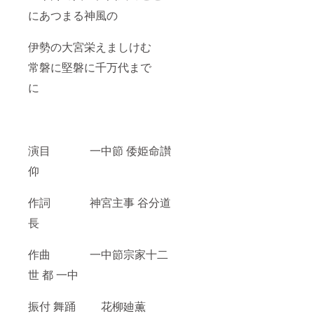
にあつまる神風の
伊勢の大宮栄えましけむ
常磐に堅磐に千万代まで
に
演目 一中節 倭姫命讃
仰
作詞 神宮主事 谷分道
長
作曲 一中節宗家十二
世 都 一中
振付 舞踊 花柳廸薫