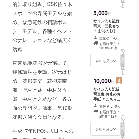
択
こと
的に取り組み、SSK佐々木
す
る
で、身
5,000
スポーツの専属モデルを始
を浄め
円
ること
サイン入り記録
め、阪急電鉄の初詣ポス
ができ
写真 三枚セッ
ます。
ターモデル、各種イベント
ト お礼のお手紙
おそら
＊こちらの商品
く、長
支援者：4人
のナレーションなど幅広く
はプロジェクト
唄の
お届け予定：
が完了した後、
「伊勢
こ
活躍
2018年12月
の
お送りさせて頂
参宮」
リ
タ
きます。
の歌詞
ー
ン
詳細を見る
東京築地花柳家元宅にて、
に読み
を
選
込まれ
択
す
特修講座を受講。家元はじ
ている
る
「藻塩
10,000
め、花柳寿楽、花柳寿南
円
草(もし
おぐ
海、野村万蔵、中村又五
サイン入り記録
さ)」
写真集 お礼のお
が、こ
郎、中村万之丞など、各方
手紙 ＊こちらの
れに当
商品はプロジェ
支援者：19人
面の専門家に師事。第10期
たると
クトが完了した
お届け予定：
思われ
後、お送りさせ
花柳八朔会会員となる。
こ
2018年12月
ます。
の
て頂きます。
リ
長唄
タ
ー
「伊勢
ン
詳細を見る
平成17年NPO法人日本人の
を
参宮」
選
択
より抜
す