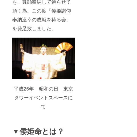
を、舞踊奉納して辿らせて
ンガ
井、雲
ポー
仙 ホテ
頂く為、この度「倭姫讃仰
ル、イ
ル東洋
タリア
館、雲
奉納巡幸の成就を祷る会」
ソロメ
仙旅館
オ音楽
組合
を発足致しました。
祭等。
等、研
修&講演
多数。
平成26年 昭和の日 東京
タワーイベントスペースに
て
▼倭姫命とは？