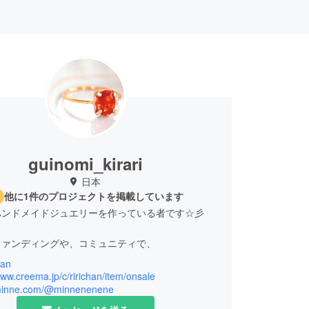
guinomi_kirari
日本
他に1件のプロジェクトを掲載しています
ハンドメイドジュエリーを作っている者です☆彡
ファンディングや、コミュニティで、
han
をして、
www.creema.jp/c/ririchan/item/onsale
/minne.com/@minnenenene
めに何かできたらいいなと思っております