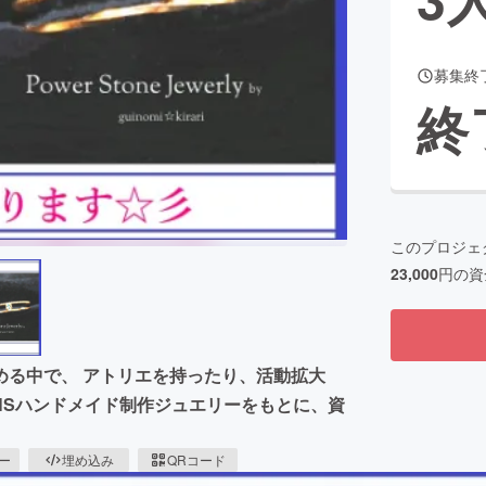
募集終
CAMPFIRE for Social Good
CAMPFIRE Creation
終
CAMPFIREふるさと納税
machi-ya
コミュニティ
このプロジェ
23,000
円の資
める中で、 アトリエを持ったり、活動拡大
NSハンドメイド制作ジュエリーをもとに、資
ピー
埋め込み
QRコード