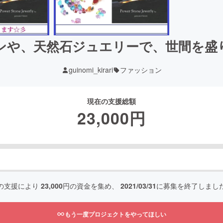
や、天然石ジュエリーで、世間を盛り
guinomi_kirari
ファッション
現在の支援総額
23,000
円
の支援により
23,000
円の資金を集め、
2021/03/31
に募集を終了しまし
もう一度プロジェクトをやってほしい