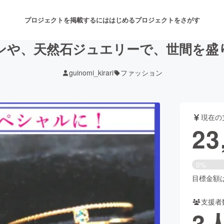
プロジェクトを掲載するには
はじめる
プロジェクトをさがす
や、天然石ジュエリーで、世間を盛り
guinomi_kirari
ファッション
注目のリターン
注目の新着プロジェクト
募集終了が近いプロジェクト
も
現在の
音楽
舞台・パフォーマンス
23
ゲーム・サービス開発
フード・飲食店
0%
書籍・雑誌出版
アニメ・漫画
目標金額は6
支援者
チャレンジ
ビューティー・ヘルスケ
3