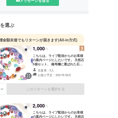
メッセージを送る
を選ぶ
標金額未達でもリターンが届きます
(All-in方式)
1,000
円
こちらは、ライブ配信からのお客様
の案内ページにしたいです。 天然石
5個セット、 備考欄に選ばれた石名
を、お手数ですが、確認のためお書
支援者：0人
きください。 勿論ライブ配信以外の
お届け予定：2021年06月
お客様もこちらのリターンの購入が
出来ます。 ライブ配信以外のお客様
は、リクエストがありましたら 値段
このリターンを選択する
る
の範囲内ですが、石名を備考欄にお
書きください。お答えできるか返信
いたします。 そうでない場合は、
「ランダムで」と、備考欄にお書き
2,000
円
ください 内容は写真の中から、もし
くは他のストックから、 送られて来
こちらは、ライブ配信からのお客様
ます。 ライブ配信初めてやるもの
の案内ページにしたいです。 天然石