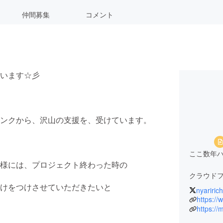
仲間募集
コメント
います☆彡
ンクから、沢山の支援を、受けています。
ここ数年
様には、プロジェクト終わった時の
クラウド
けをつけさせていただきたいと
nyariric
資金集め
https://
https:/
皆様のた