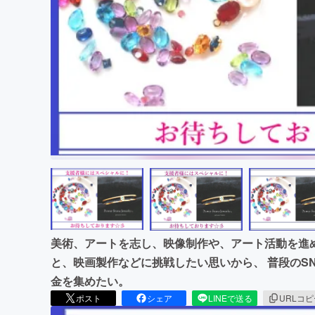
まちづくり・地域活性化
美術、アートを志し、映像制作や、アート活動を進
と、映画製作などに挑戦したい思いから、 普段のS
金を集めたい。
ポスト
シェア
LINEで送る
URLコ