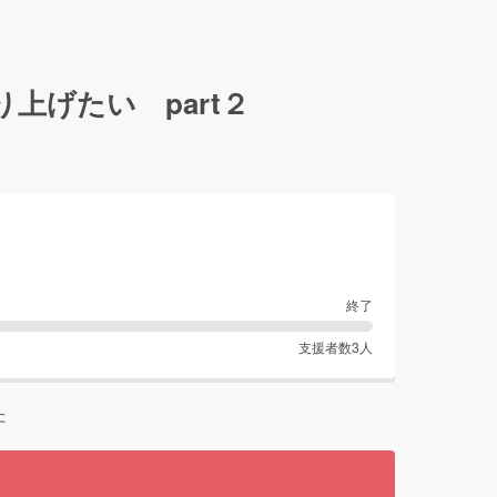
上げたい part２
終了
支援者数
3
人
た