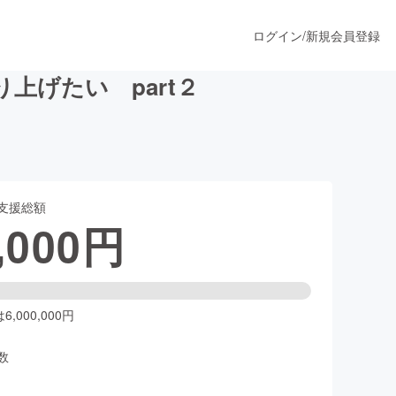
ログイン
/
新規会員登録
上げたい part２
うすぐ公開されます
支援総額
プロダクト
,000
円
ファッション
スポーツ
,000,000円
数
ア
ソーシャルグッド
人