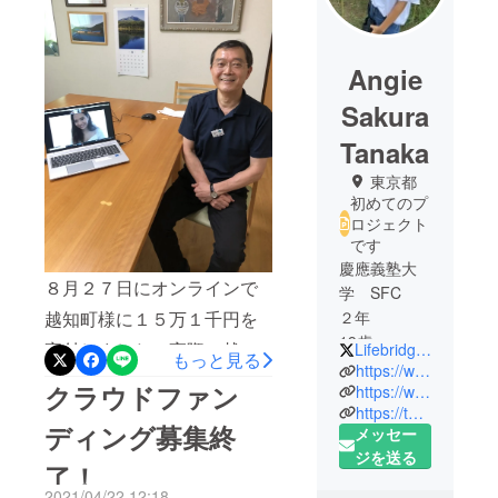
Angie
Sakura
Tanaka
東京都
初めてのプ
ロジェクト
です
慶應義塾大
８月２７日にオンラインで
学 SFC
２年
越知町様に１５万１千円を
19歳
寄付しました。実際に越知
Lifebridge_jp
もっと見る
パリ🇫🇷で
https://www.instagram.com/lifebridge_jp/?hl=ja
町に伺い寄付する予定でし
クラウドファン
育ち、現在
https://www.facebook.com/lifebridge.jp
たが緊急事態宣言などもあ
https://twitter.com/Lifebridge_jp
は東京
ディング募集終
メッセー
🇯🇵。
りなかなか高知県に行くこ
ジを送る
慶應のライ
了！
とができず、オンラインと
フセーバー
2021/04/22 12:18