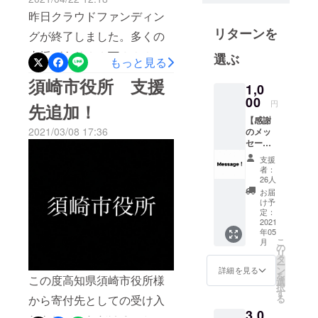
いう形になりました。コロ
サークル
昨日クラウドファンディン
ナが落ち着き高知に旅行が
(MARE)に所
リターンを
グが終了しました。多くの
属
できるような状況になった
支援があり２２万６０００
選ぶ
もっと見る
際には越知町役場さんに遊
勉強が大好
円が集まりました。目標金
須崎市役所 支援
びに行きたいと思っていま
きで、発信
1,0
額には届きませんでしたが
00
をすること
す。また、新聞社さんの取
円
先追加！
この活動を行い得られるも
も大好き。
【感謝
材もあり、近日高知県の新
2021/03/08 17:36
のメッ
SNSでは社
のは金額では表せれないも
聞に記載されるかもで
セー
会問題に関
のとなると思います。１台
ジ・オ
支援
す！！！皆さんのご協力が
して発信を
リジナ
者：
設置費用にも届きませんで
ルス
26人
することが
あり、１５万１千円という
テッ
お届
したが皆様からいただいた
多い。
カー】
金額を寄付できました。寄
け予
感謝を
(Instagram:
定：
金額から諸経費を引いた金
付金は越知町にあるAEDの
込めた
2021
bakabonday
年05
額を自治体に寄付します。
メッ
こ
管理、維持費などに使用さ
月
o)
セージ
の
どういった形での寄付にな
リ
を送ら
タ
れる予定です。この活動を
ー
せてい
ン
詳細を見る
るかはこれから自治体と話
大学では主
を
この度高知県須崎市役所様
ただき
選
通して様々な経験をさせて
択
に社会科
ます。
し合う予定となっておりま
す
る
から寄付先としての受け入
いただき、様々な人との出
私がデ
学、脳科学
す。必ず、命に関わるもの
3,0
ザイン