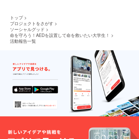
＊感謝
のメッ
セー
トップ
>
ジ・動
プロジェクトをさがす
>
画・ス
ソーシャルグッド
>
テッ
カー
命を守ろう！AEDを設置して命を救いたい大学生！
>
x5・
活動報告一覧
トート
バック
x2・パ
ンフ
レットx
３・
パー
カー・
ロングT
シャツ
もお付
けしま
す！