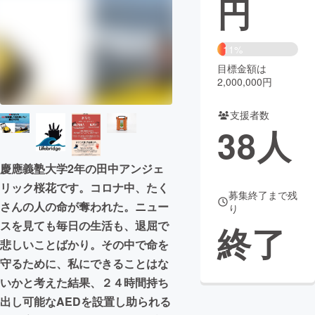
円
まちづくり・地域活性化
11%
目標金額は
CAMPFIRE for Social Good
CAMPFIRE Creation
2,000,000円
CAMPFIREふるさと納税
machi-ya
コミュニティ
支援者数
38
人
慶應義塾大学2年の田中アンジェ
リック桜花です。コロナ中、たく
募集終了まで残
さんの人の命が奪われた。ニュー
り
スを見ても毎日の生活も、退屈で
終了
悲しいことばかり。その中で命を
守るために、私にできることはな
いかと考えた結果、２４時間持ち
出し可能なAEDを設置し助られる