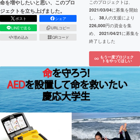
命を増やしたいと思い、このプロ
このプロジェクトは、
2021/03/04
に募集を開始
ジェクトを立ち上げました。
し、
38
人の支援により
ポスト
シェア
226,000
円の資金を集
LINEで送る
URLコピー
め、
2021/04/21
に募集を
埋め込み
QRコード
終了しました
もう一度プロジェク
トをやってほしい