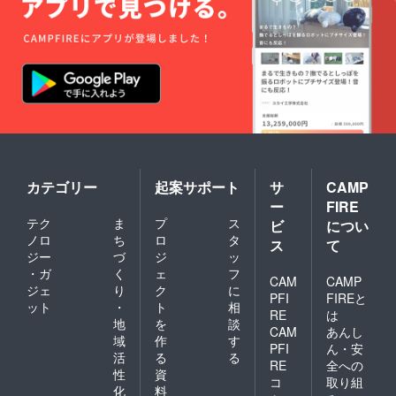
カテゴリー
起案サポート
サ
CAMP
ー
FIRE
テク
ま
プ
ス
ビ
につい
ノロ
ち
ロ
タ
ス
て
ジー
づ
ジ
ッ
・ガ
く
ェ
フ
CAM
CAMP
ジェ
り
ク
に
PFI
FIREと
ット
・
ト
相
RE
は
地
を
談
CAM
あんし
域
作
す
PFI
ん・安
活
る
る
RE
全への
性
資
コ
取り組
化
料