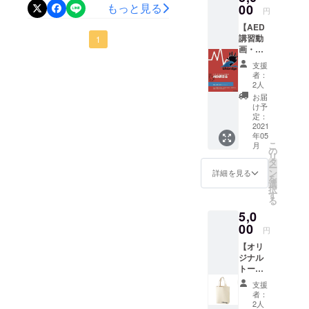
れをしていただけることに
を勉強して
会いがありました。これか
したオ
もっと見る
00
円
に寄付することをお約束し
リジナ
いる。苦手
なりました。設置場所や費
らも人の命を色んな形で助
【AED
ルス
なのは物
ます。（例、練習用AEDの
講習動
用などの詳細は決定してお
テッ
1
けられる人間になれるよう
理。得意な
画・パ
カーを
購入、人形の購入、防災
りません。須崎市は高知県
ンフ
活動していきます！！！こ
お届け
科目は言
支援
レッ
グッズの購入など、、、）
しま
者：
の中部に位置し太平洋に面
語。4ヶ国語
のプロジェクトに関わって
ト】 心
す！
2人
決まり次第ご報告させてい
肺蘇生
話せて、今
している街です。特産品は
お届
いただき本当にありがとう
法の一
け予
はスペイン
ただきます。リターン商品
連の流
鍋焼きラーメンやめじかの
定：
ございました。
語勉強中。
れをま
2021
につきましてはこれから発
新子などが有名！須崎市ご
年05
とめた
こ
月
自作の
注し５月中には商品が届く
の
趣味はウク
当地キャラクター しん
リ
動画と
タ
ー
ように計画しております。
レレを弾き
パンフ
ン
詳細を見る
じょうくん須崎市の新荘川
を
レット
選
ながら歌う
多くのご支援ありがとうご
択
をお届
で最後に目撃されたニホン
す
こと。写真
る
けしま
ざいました。
カワウソをモチーフに！こ
5,0
す！ ＊
と旅行も好
感謝の
00
き。
円
の縁を大事にしてAED設置
メッ
水泳も長い
【オリ
セー
という形に残したいと思い
ジナル
ジ・ス
間やってい
トート
テッ
ます！須崎市役所様ありが
たが、現在
バッ
カーも
支援
とうございます。まだまだ
ク】 レ
は趣味とし
付いて
者：
ジ袋代
ます！
2人
て泳いで