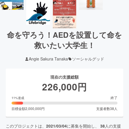
命を守ろう！AEDを設置して命を
救いたい大学生！
Angie Sakura Tanaka
ソーシャルグッド
現在の支援総額
226,000
円
終了
11
%達成
目標金額
2,000,000
円
支援者数
38
人
このプロジェクトは、
2021/03/04
に募集を開始し、
38
人の支援