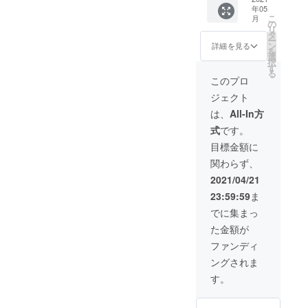
年05
すので
けAED
こ
月
各自で
講習を
の
リ
オンラ
させて
タ
ー
イン環
いただ
ン
詳細を見る
を
境など
きま
選
択
の準備
す！ 全
す
る
お願い
国どこ
このプロ
しま
でも駆
ジェクト
す！ 開
けつけ
催日時
ます！
は、
All-In方
等はご
クラウ
式
です。
相談く
ドファ
ださ
ンディ
目標金額に
い。 期
ングを
関わらず、
限は
企画し
2021年
た経緯
2021/04/21
12月ま
や今ま
23:59:59
ま
でと
での経
なって
験など
でに集まっ
おりま
直接駆
た金額が
す。
けつけ
AED講
想いを
ファンディ
習を実
届けま
ングされま
施した
す！ 開
際、認
催日時
す。
定証な
等はご
どの発
相談く
行はご
ださ