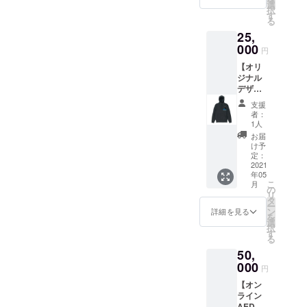
写真は
選
択
イメー
す
る
ジで
25,
す！ ス
テッ
000
円
カーx3
【オリ
トート
ジナル
バック
デザイ
x1 パン
ン
フレッ
支援
パー
トx1・
者：
カー 】
感謝の
1人
オリジ
メッ
お届
ナルデ
セー
け予
ザイン
ジ・動
定：
のパー
2021
画も付
年05
カーを
いてま
こ
月
お届け
す！
の
リ
しま
タ
ー
す！ ○
ン
詳細を見る
を
写真は
選
択
イメー
す
る
ジで
50,
す！ ＊
感謝の
000
円
メッ
【オン
セー
ライン
ジ・動
AED講