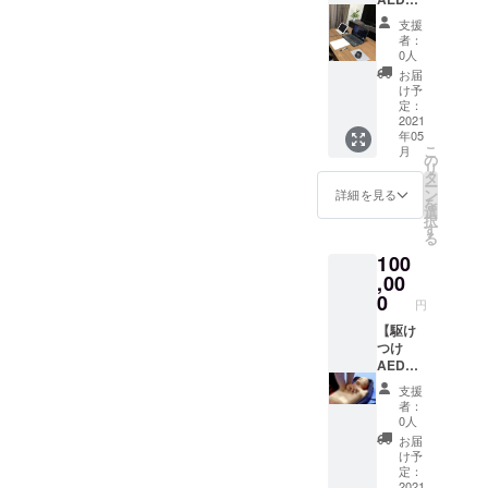
画・ス
習】 オ
テッ
支援
ンライ
カーx
者：
ンで
３・
0人
AED講
トート
お届
習を提
バック
け予
供させ
x1・パ
定：
ていた
2021
ンフ
年05
だきま
レット
こ
月
す！ 遠
x1・ロ
の
リ
方の方
ングT
タ
ー
とも繋
シャツ
ン
詳細を見る
を
がり合
もお付
選
択
えるオ
けしま
す
る
ンライ
す！
100
ンで
AED講
,00
習！ 数
0
円
多くの
方達に
【駆け
私の気
つけ
持ちや
AED講
知識を
習】 ご
支援
お届け
購入い
者：
しま
ただい
0人
す！
た方の
お届
ZOOM
ところ
け予
で実施
へ私が
定：
予定で
駆けつ
2021