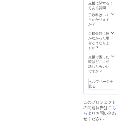
支援に関するよ
ざいま
い！ 期
くある質問
せん。
限は
＊感謝
2021年
手数料はいく
のメッ
12月ま
らかかります
セー
でと
か？
ジ・動
なって
画・ス
おりま
目標金額に届
テッ
す。
かなかった場
カー
AED講
合どうなりま
x5・
習を実
すか？
トート
際した
バック
際、認
支援で困った
x2・パ
定証な
時はどこに相
ンフ
どの発
談したらいい
レットx
行はご
ですか？
２・
ざいま
パー
せん。
ヘルプページを
カー・
現地へ
見る
ロングT
の交通
シャツ
費、滞
もお付
在費は
このプロジェクト
けしま
リター
の問題報告は
こち
す！
ン活動
費から
ら
よりお問い合わ
負担さ
せください
せてい
ただき
ます。