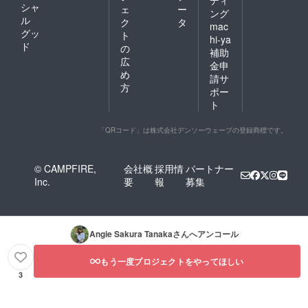
シャ
ェ
ー
ング
ル
ク
タ
mac
グッ
ト
hi-ya
ド
の
補助
広
金申
め
請サ
方
ポー
ト
「QRコード」は株式会社デンソーウェーブの登録商標です。
© CAMPFIRE,
会社概
採用情
パートナー
Inc.
要
報
募集
Angie Sakura Tanaka
さんへアンコール
もう一度プロジェクトをやってほしい
3