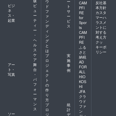
版
ウ
ー
反社基
CAM
ビジ
ビ
ド
ト
本方針
PFI
ネ
ュ
フ
サ
カスタ
RE
ス・
ー
ァ
ー
マーハ
for
起業
テ
ン
ビ
ラスメ
Spor
ィ
デ
ス
ントに
ts
ー
ィ
対する
CAM
・
ン
考え方
PFI
ヘ
グ
クッ
RE
ル
と
キーポ
ふる
ス
は
リシー
さと
ケ
プ
実
納税
ア
ロ
施
AD
アー
舞
ジ
事
FOR
ト・
台
ェ
例
ALL
写真
・
ク
HIO
パ
ト
KOS
フ
の
HI
ォ
作
JFA
ー
り
クラ
マ
方
ウド
ン
プ
統
ファ
ス
ロ
計
ン
ソー
ジ
デ
ディ