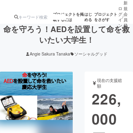
新
ロ
規
グ
会
プロジェクトを掲
はじ
プロジェクト
/
載するには
める
をさがす
イ
員
ン
登
命を守ろう！AEDを設置して命を救
録
いたい大学生！
人気のプロ
注目のリ
注目の新着プロ
募集終了が近いプ
もうすぐ公開
Angie Sakura Tanaka
ソーシャルグッド
ジェクト
ターン
ジェクト
ロジェクト
されます
アート・写真
音楽
現在の支援総
額
226,
テクノロジー・ガジェット
ゲーム・サ
000
映像・映画
書籍・雑誌
ビジネス・起業
チャレンジ