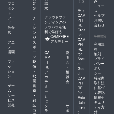
ミュ
み
プロ
音
請
ニ
ニュー
ダク
楽
求
ティ
ス
ト
CAM
ヘルプ
クラウドファ
フー
チ
PFI
お問い
ンディングの
ド・
ャ
RE
合わせ
ノウハウを無
飲食
レ
Crea
料で学ぼう
店
ン
tion
各種規定
CAMPFIRE
ジ
CAM
アカデミー
アニ
ス
利用規
PFI
メ・
ポ
約
RE
漫画
ー
CA
説
細則
for
ツ
MP
明
プライ
Soci
ファ
映
FI
会
バシー
al
ッ
像
RE
・
ポリ
Goo
ショ
・
ア
相
シー
d
ン
映
カ
談
特定商
CAM
画
デ
会
取引法
PFI
ゲー
書
ミ
に基づ
RE
ム・
籍
ー
く表記
for
サー
・
と
情報セ
Ente
ビス
雑
は
キュリ
rtain
開発
誌
ク
サ
ティ方
men
出
ラ
ポ
針
t