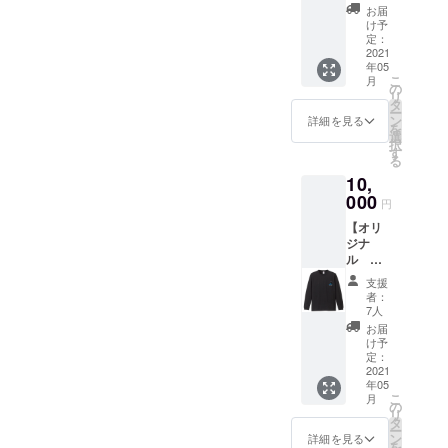
拡散、支援が必要です！よ
わりに
お届
る。
環境に
け予
ろしくお願いします！
優しい
定：
オリジ
2021
よろしくお
年05
ナルデ
こ
月
願いしま
ザイン
の
リ
のトー
タ
す！
ー
トバッ
ン
詳細を見る
を
クをお
選
択
届けし
す
る
ます！
10,
○写真は
イメー
000
円
ジで
【オリ
す！ ＊
ジナ
感謝の
ル ロ
メッ
ングT
セー
支援
シャ
ジ・ス
者：
ツ】 オ
テッ
7人
リジナ
カー・
お届
ルデザ
動画・
け予
インの
パンフ
定：
ロングT
2021
レット
年05
シャツ
も付い
こ
月
をお届
てま
の
リ
けしま
す！
タ
ー
す！ ○
ン
詳細を見る
を