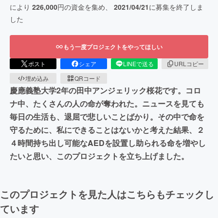
により
226,000
円の資金を集め、
2021/04/21
に募集を終了しま
した
もう一度プロジェクトをやってほしい
ポスト
シェア
LINEで送る
URLコピー
埋め込み
QRコード
慶應義塾大学2年の田中アンジェリック桜花です。コロ
ナ中、たくさんの人の命が奪われた。ニュースを見ても
毎日の生活も、退屈で悲しいことばかり。その中で命を
守るために、私にできることはないかと考えた結果、２
４時間持ち出し可能なAEDを設置し助られる命を増やし
たいと思い、このプロジェクトを立ち上げました。
このプロジェクトを見た人はこちらもチェックし
ています