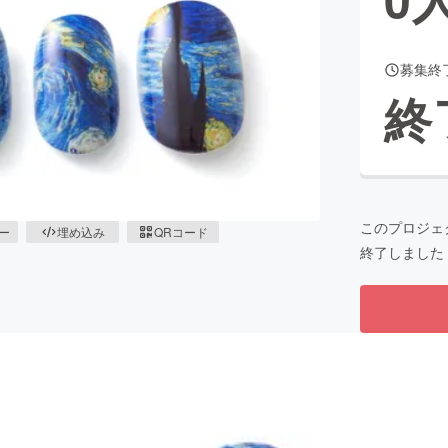
募集終
CAMPFIRE for Social Good
CAMPFIRE Creation
終
CAMPFIREふるさと納税
machi-ya
コミュニティ
このプロジェ
ピー
埋め込み
QRコード
終了しました