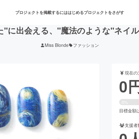
プロジェクトを掲載するには
はじめる
プロジェクトをさがす
た"に出会える、"魔法のような"ネイ
Miss Blonde
ファッション
注目のリターン
注目の新着プロジェクト
募集終了が近いプロジェクト
も
現在の
音楽
舞台・パフォーマンス
0
ゲーム・サービス開発
フード・飲食店
0%
書籍・雑誌出版
アニメ・漫画
目標金額は3
支援者
チャレンジ
ビューティー・ヘルスケ
0