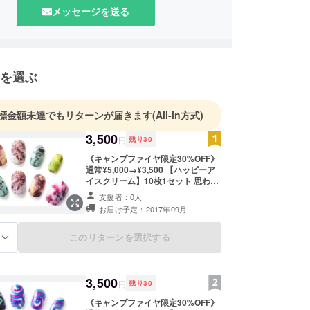
メッセージを送る
を選ぶ
標金額未達でもリターンが届きます
(All-in方式)
3,500
円
残り
30
《キャンプファイヤ限定30%OFF》
通常¥5,000→¥3,500 【ハッピーア
イスクリーム】10枚1セット 思わず
食べたくなる？カラフルでPOP！か
支援者：0人
わいいアイスクリーム柄です。 【付
お届け予定：2017年09月
属品】 ・ネイル専用調整ヤスリ ・
ネイルチップ専用強力両面テープ10
枚 ▼サイズと絵柄の向きを購入後の
このリターンを選択する
る
備考欄にてお伝えください。 ・サイ
ズ（S・M・L） ・絵柄の向き（自分
向き・相手向き）
3,500
円
残り
30
《キャンプファイヤ限定30%OFF》