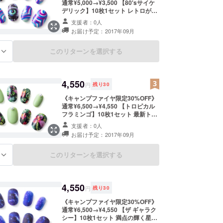
通常¥5,000→¥3,500 【80'sサイケ
デリック】10枚1セット レトロが新
鮮おしゃれ！最新トレンドの80's
支援者：0人
ファッションには、サイケデリック
お届け予定：2017年09月
なネイルで辛口に。 【付属品】 ・
ネイル専用調整ヤスリ ・ネイルチッ
プ専用強力両面テープ10枚 ▼サイ
このリターンを選択する
る
ズと絵柄の向きを購入後の備考欄に
てお伝えください。 ・サイズ（S・
M・L） ・絵柄の向き（自分向き・
相手向き）
4,550
円
残り
30
《キャンプファイヤ限定30%OFF》
通常¥6,500→¥4,550 【トロピカル
フラミンゴ】10枚1セット 最新トレ
ンドのパステルネオンカラーと、ト
支援者：0人
ロピカルなフラミンゴ。いつでもど
お届け予定：2017年09月
こでも南国気分！ 【付属品】 ・ネ
イル専用調整ヤスリ ・ネイルチップ
専用強力両面テープ10枚 ▼サイズ
このリターンを選択する
る
と絵柄の向きを購入後の備考欄にて
お伝えください。 ・サイズ（S・
M・L） ・絵柄の向き（自分向き・
相手向き）
4,550
円
残り
30
《キャンプファイヤ限定30%OFF》
通常¥6,500→¥4,550 【ザ ギャラク
シー】10枚1セット 満点の輝く星空