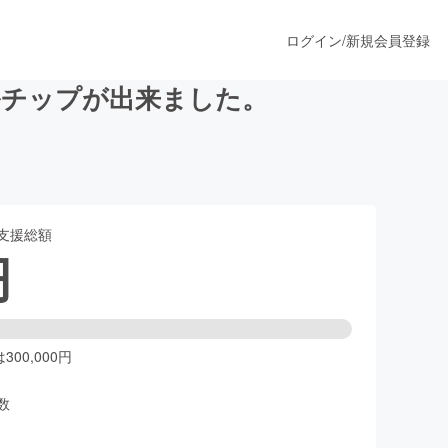
ログイン
/
新規会員登録
ルチップが出来ました。
うすぐ公開されます
支援総額
プロダクト
円
ファッション
スポーツ
00,000円
数
ア
ソーシャルグッド
人