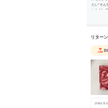
たい”そ
いただい
ティーク
の思いを
らデザイ
で行って
リターン
目
詳細を見