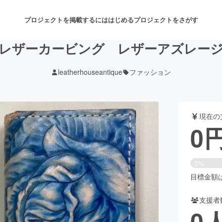
プロジェクトを掲載するには
はじめる
プロジェクトをさがす
レザーカービング レザーアズレー
leatherhouseantique
ファッション
注目のリターン
注目の新着プロジェクト
募集終了が近いプロジェクト
も
現在の
音楽
舞台・パフォーマンス
0
ゲーム・サービス開発
フード・飲食店
0%
書籍・雑誌出版
アニメ・漫画
目標金額は1
支援者
チャレンジ
ビューティー・ヘルスケ
0