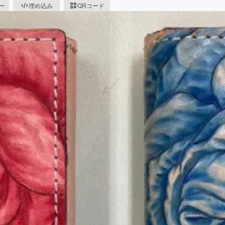
ピー
埋め込み
QRコード