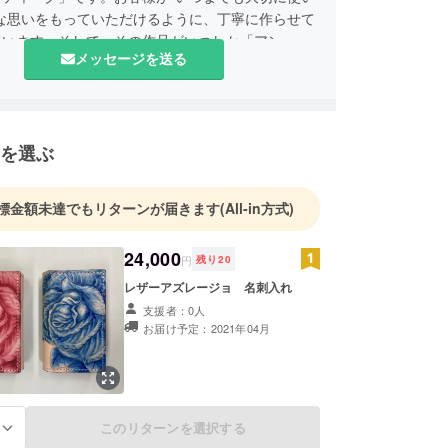
んな思いをもっていただけるように、丁寧に作らせて
ています。そして、その作品がいつしか「アン
メッセージを送る
」といわれるものに…そんな願いを込めて、お客様
かたちにできるよう心がけています。型紙づくりか
ン、染色、仕立てまで、すべての工程を一人の職人
います。
を選ぶ
標金額未達でもリターンが届きます
(All-in方式)
24,000
円
残り
20
レザーアズレージョ 名刺入れ
支援者：0人
お届け予定：2021年04月
このリターンを選択する
る