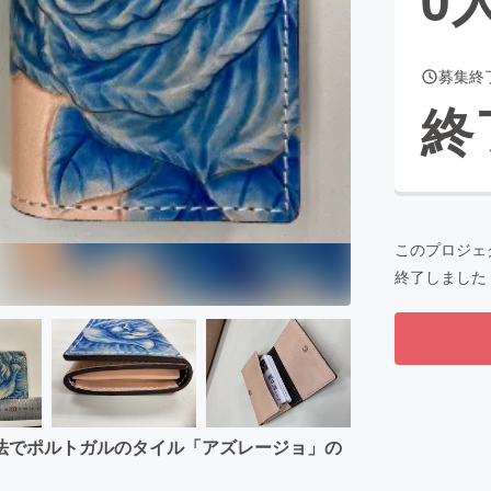
募集終
CAMPFIRE for Social Good
CAMPFIRE Creation
終
CAMPFIREふるさと納税
machi-ya
コミュニティ
このプロジェ
終了しました
法でポルトガルのタイル「アズレージョ」の