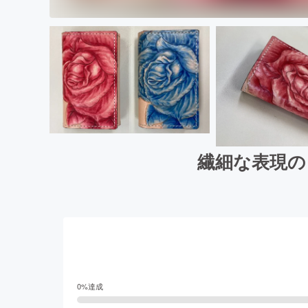
繊細な表現の
0
%達成