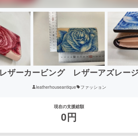
レザーカービング レザーアズレー
leatherhouseantique
ファッション
現在の支援総額
0
円