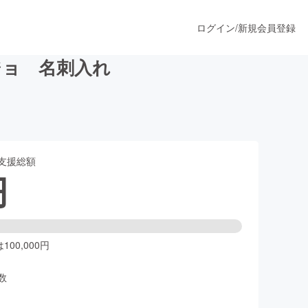
ログイン
/
新規会員登録
ジョ 名刺入れ
うすぐ公開されます
支援総額
プロダクト
円
ファッション
スポーツ
00,000円
数
ア
ソーシャルグッド
人