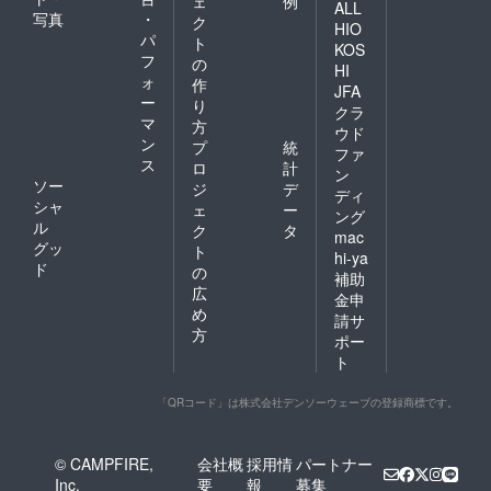
ェ
例
ALL
写真
・
ク
HIO
パ
ト
KOS
フ
の
HI
ォ
作
JFA
ー
り
クラ
マ
方
ウド
ン
プ
統
ファ
ス
ロ
計
ン
ソー
ジ
デ
ディ
シャ
ェ
ー
ング
ル
ク
タ
mac
グッ
ト
hi-ya
ド
の
補助
広
金申
め
請サ
方
ポー
ト
「QRコード」は株式会社デンソーウェーブの登録商標です。
© CAMPFIRE,
会社概
採用情
パートナー
Inc.
要
報
募集