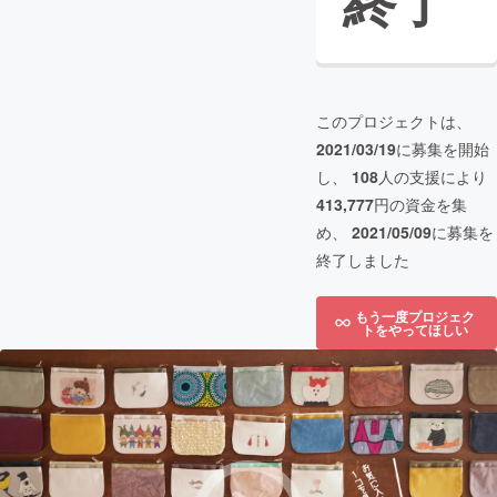
終了
このプロジェクトは、
2021/03/19
に募集を開始
し、
108
人の支援により
413,777
円の資金を集
め、
2021/05/09
に募集を
終了しました
もう一度プロジェク
トをやってほしい