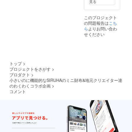
見る
夫なが
らも く
たっと
このプロジェクト
した味
の問題報告は
こち
わいを
持たせ
ら
よりお問い合わ
ていま
せください
す
（A）。
同じく
ロウ引
きを施
した
トップ
>
79Aパ
プロジェクトをさがす
>
ラフィ
プロダクト
>
ン帆布
（B）は
小さいのに機能的なSIRUHAのミニ財布&地元クリエイター達
使い込
のわくわくコラボ企画
>
むほど
コメント
に生ま
れる独
特のシ
ワ感や
アタリ
が魅力
で、弱
撥水性
がある