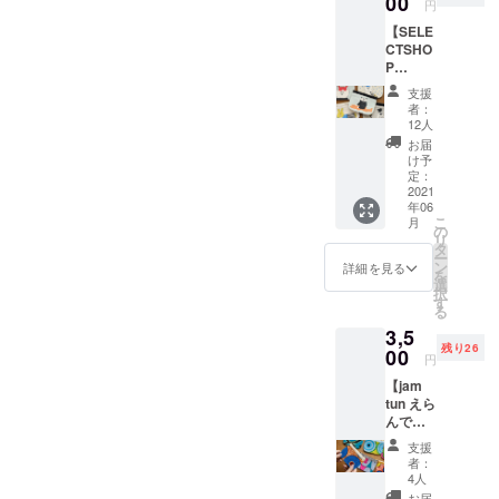
00
ている
ポケッ
円
マセラ
「jam
トを内
【SELE
ピーの
tun(ジ
蔵して
CTSHO
お店を
ャムタ
いま
P
営む
ン)」さ
す。い
MTI(ム
「Cyab
ん。カ
つもパ
支援
ティ)イ
u*Cyab
ラフル
ンパン
者：
ラスト
u(ちゃ
でユ
12人
に膨れ
ミニ財
ぶちゃ
ニーク
ていた
お届
布】 ●
ぶ)」さ
なデザ
け予
ズボン
ミニ財
んの、
定：
インの
のポ
布《MTI
2021
元気な
アフリ
ケット
年06
×
男の子
カ布は
もこれ
こ
月
SIRUH
のオリ
の
見てい
さえあ
リ
A》１個
ジナル
タ
るだけ
れば
ー
とって
キャラ
ン
で元気
詳細を見る
スッキ
を
も
クター
選
になれ
リ。小
択
キュー
「ぼく
す
ます。
さなカ
る
トでと
ちん」
そんな
バンに
3,5
きどき
をモ
洋服や
入れて
残り26
シュー
00
チーフ
雑貨を
も場所
円
ルな
にした
制作す
を取ら
【jam
キャラ
イラス
る途中
ないた
tun えら
クター
トがプ
で、ど
め、男
んで楽
たちを
リント
うして
女問わ
しい！
描く
されて
も余っ
ず幅広
支援
自分だ
「SELE
いま
てしま
者：
い年齢
けのオ
CTSHO
す。可
4人
うハギ
層に人
リジナ
P
愛らし
お届