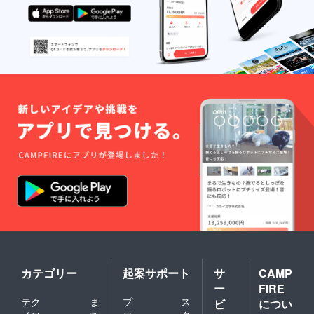
ため
ちょっ
とした
水滴な
らサッ
と拭き
取るこ
とがで
きま
す。 ※
カラー
選択の
際は、A
とBをお
間違え
のない
ようご
注意く
ださ
い！
《サイ
ズ》 縦 /
約
9.0cm
カテゴリー
起案サポート
サ
CAMP
幅 / 約
ー
FIRE
12.5cm
テク
ま
プ
ス
厚さ /
ビ
につい
約