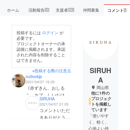
ホーム
活動報告
支援者
仲間募集
コメント
12
99+
2
投稿するには
ログイン
が
必要です。
プロジェクトオーナーの承
認後に掲載されます。承認
された内容を削除すること
はできません。
SIRUH
※投稿する際の注意点
outlookjp
A
2021/04/07 19:29
岡山県
《赤ずきん、おしる
他に1件の
こ、カブ、しいたけ、
プロジェク
SIRUHA
シトラス、シャボン
トを掲載し
2021/04/07 21:05
玉、たんぽぽ、森、
ています
コメントいただ
JAPAN》の違いが分か
「使いやす
きありがとうご
く、軽く、
りません．どこかに書
ざいます。 カ
心地よい持
いてありますか？