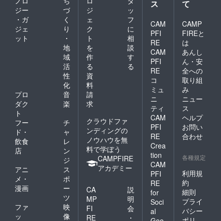
ノロ
ち
ロ
タ
ス
て
1.0cm
ジー
づ
ジ
ッ
《重
・ガ
く
ェ
フ
量》 約
CAM
CAMP
ジェ
り
ク
に
20g
PFI
FIREと
ット
・
ト
相
《素
RE
は
材》
地
を
談
CAM
あんし
（A）岡
域
作
す
PFI
ん・安
山県産
活
る
る
10号パ
RE
全への
性
資
ラフィ
コ
取り組
化
料
ン帆
ミュ
み
布
プロ
音
請
ニ
ニュー
ワッ
ダク
楽
求
ティ
ス
シャー
ト
CAM
ヘルプ
加工（
クラウドファ
フー
チ
綿
PFI
お問い
ンディングの
ド・
ャ
100%）
RE
合わせ
ノウハウを無
飲食
レ
（B）岡
Crea
料で学ぼう
山県産
店
ン
tion
79Aパ
各種規定
CAMPFIRE
ジ
CAM
ラフィ
アカデミー
アニ
ス
ン帆布
利用規
PFI
メ・
ポ
（弱撥
約
RE
漫画
ー
水 綿
CA
説
細則
for
100%）
ツ
MP
明
プライ
Soci
ファ
映
FI
会
バシー
al
ッ
像
RE
・
ポリ
Goo