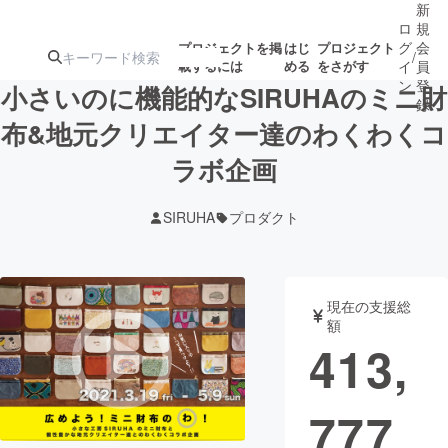
新
ロ
規
グ
会
プロジェクトを掲
はじ
プロジェクト
/
載するには
める
をさがす
イ
員
ン
登
小さいのに機能的なSIRUHAのミニ財
録
布&地元クリエイター達のわくわくコ
ラボ企画
人気のプロ
注目のリ
注目の新着プロ
募集終了が近いプ
もうすぐ公開
ジェクト
ターン
ジェクト
ロジェクト
されます
SIRUHA
プロダクト
アート・写真
音楽
現在の支援総
テクノロジー・ガジェット
ゲーム・サ
額
413,
映像・映画
書籍・雑誌
777
ビジネス・起業
チャレンジ