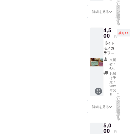
い。
刺繍作
Aのミニ
の
作りま
には若
方に
リ
家が手
財布で
タ
した。
干の個
は、3枚
ー
がける
用いて
ン
(注)この
詳細を見る
体差が
目の画
を
雑貨ブ
いる帆
選
財布に
ありま
像と同
択
ランド
布を、
す
使われ
す。
じ配色
る
「アリ
配合や
ている
でお作
4,5
ノコ
染め具
ロクタ
りしま
残り11
舎」さ
00
合の違
紙は、
円
す。
ん。今
う多様
一般的
【記入
【イト
にも動
なベン
な紙に
例１】
モノカ
き出し
ガラ染
比べ
B：８
ラフル
そう
めで染
て、水
C：６
手編み
な”いき
め色を
に濡れ
支援
D：７
のミニ
ものた
産み出
た状態
者：
E：５
財布】
ち”が、
し、”日
4人
でも破
【記入
●ミニ財
繊細な
本の四
れにく
お届
例２】
布《イ
糸使い
季”を表
け予
く、表
おまか
トモノ
で、1針
定：
現して
面を
せ ※備
カラフ
2021
ずつ丁
くれま
擦って
考欄へ
年06
ル ×
寧に手
した。
も毛羽
のご記
こ
月
SIRUH
刺繍さ
の
※ひとつ
立ちに
入は必
リ
A》１個
れてい
タ
ひとつ
くいも
須で
ー
岡山県
ます。
ン
手染め
詳細を見る
のを使
す。 ※
を
倉敷市
見てい
選
にてお
用して
絵柄の
択
を拠点
るだけ
す
作りい
いま
出方・
る
に活動
で心が
ただく
す。 紙
見え方
5,0
中の
温かく
ため、
の裏地
は裁断
「イト
00
なるよ
染め上
に布を
円
時の取