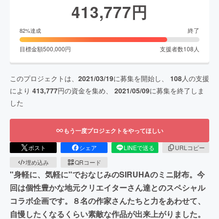
413,777
円
終了
82
%達成
目標金額
500,000
円
支援者数
108
人
このプロジェクトは、
2021/03/19
に募集を開始し、
108
人の支援
により
413,777
円の資金を集め、
2021/05/09
に募集を終了しま
した
もう一度プロジェクトをやってほしい
ポスト
シェア
LINEで送る
URLコピー
埋め込み
QRコード
"身軽に、気軽に"でおなじみのSIRUHAのミニ財布。今
回は個性豊かな地元クリエイターさん達とのスペシャル
コラボ企画です。８名の作家さんたちと力をあわせて、
自慢したくなるくらい素敵な作品が出来上がりました。