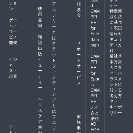
ショ
・
ア
相
シー
d
ン
映
カ
談
特定商
CAM
画
デ
会
取引法
PFI
ゲー
書
ミ
に基づ
RE
ム・
籍
ー
く表記
for
サー
・
と
情報セ
Ente
ビス
雑
は
キュリ
rtain
開発
誌
ク
サ
ティ方
men
出
ラ
ポ
針
t
版
ウ
ー
反社基
CAM
ビジ
ビ
ド
ト
本方針
PFI
ネ
ュ
フ
サ
カスタ
RE
ス・
ー
ァ
ー
マーハ
for
起業
テ
ン
ビ
ラスメ
Spor
ィ
デ
ス
ントに
ts
ー
ィ
対する
CAM
・
ン
考え方
PFI
ヘ
グ
クッ
RE
ル
と
キーポ
ふる
ス
は
リシー
さと
ケ
プ
実
納税
ア
ロ
施
AD
アー
舞
ジ
事
FOR
ト・
台