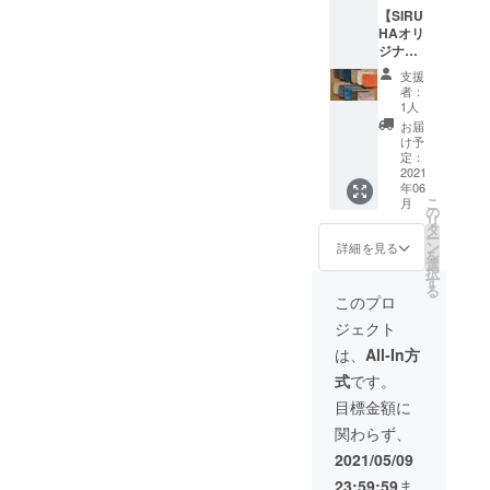
モノカ
うな、
がりの
貼り合
り方に
【SIRU
ラフ
そんな
表情や
わせて
よって
HAオリ
ル」さ
作品た
色の仕
います
個体差
ジナル
ん。
ちで
上がり
が、紙
があり
パラ
様々な
す。 ※
には個
そのも
支援
ます。
フィン
糸を
ひとつ
体差が
者：
のは布
(見本の
series
使って
ひとつ
1人
ありま
などの
画像と
とって
作る引
手縫い
す。
お届
素材と
まった
もおト
き揃え
にて刺
け予
違い必
く同一
クな２
の毛糸
定：
繍して
ずしも
にはな
個セッ
2021
は、個
いただ
破れな
りませ
年06
ト】 ●
性的な
くた
いわけ
こ
ん。)あ
月
ミニ財
色味と
の
め、仕
ではあ
リ
らかじ
布《 パ
毛糸に
タ
上がり
りませ
ー
めご了
ラフィ
つける
ン
には若
詳細を見る
んの
を
承くだ
ンシ
名前も
選
干の個
で、特
択
さい。
リー
特徴的
す
体差が
色をご
る
ズ》２
です。
ありま
このプロ
理解い
個
今回は
す。
ただ
ジェクト
SIRUH
「たべ
き、こ
Aミニ財
もの」
は、
All-In方
の紙独
布の中
をイ
特の風
式
です。
でもと
メージ
合い、
くに人
して引
目標金額に
変化を
気の高
き揃え
お楽し
関わらず、
いパラ
た毛糸
みくだ
フィン
を使っ
2021/05/09
さい。
series
て、こ
23:59:59
ま
。 日頃