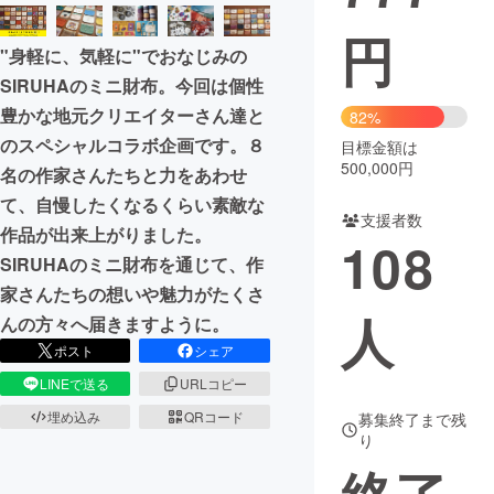
円
まちづくり・地域活性化
"身軽に、気軽に"でおなじみの
SIRUHAのミニ財布。今回は個性
CAMPFIRE for Social Good
CAMPFIRE Creation
豊かな地元クリエイターさん達と
82%
CAMPFIREふるさと納税
machi-ya
コミュニティ
のスペシャルコラボ企画です。８
目標金額は
500,000円
名の作家さんたちと力をあわせ
て、自慢したくなるくらい素敵な
支援者数
作品が出来上がりました。
108
SIRUHAのミニ財布を通じて、作
家さんたちの想いや魅力がたくさ
人
んの方々へ届きますように。
ポスト
シェア
LINEで送る
URLコピー
埋め込み
QRコード
募集終了まで残
り