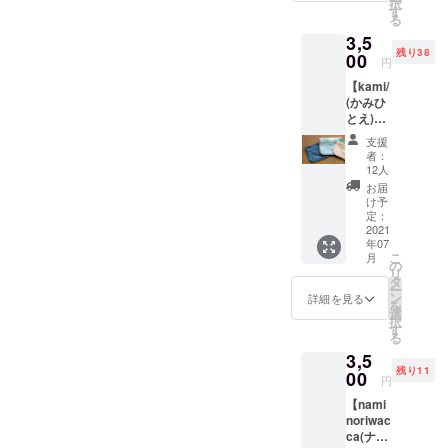
となく
ひとつ
択
A》１個
ている
す
なって
使い切
お選び
る
“おやつ
「jam
いま
りた
くださ
3,5
屋さ
tun(ジ
す。
い…。
い。
残り38
ん”と”
00
ャムタ
円
そんな
《サイ
糸モノ
ン)」さ
思いに
ズ》 縦 /
【kami/
作家”が
ん。 ユ
共感し
約
(かみひ
生み出
ニーク
ていた
9.0cm
とえ)手
す、ゆ
で色鮮
だける
幅 / 約
漉き紙
る〜い
やかな
支援
方に手
12.5cm
のミニ
テイス
アフリ
者：
にとっ
厚さ /
財布】
トが持
カ布と
12人
ていた
約
●ミニ財
ち味の
各パー
お届
だけた
1.0cm
布
「itomo
ツの配
け予
ら幸い
《重
《kami/
notooy
定：
色をえ
です。
量》 約
×
2021
atu(イ
らん
※このリ
20g
年07
SIRUH
トモノ
で、自
ターン
こ
《素
月
A》１個
とおや
の
分だけ
は柄や
リ
材》 ・
大好き
つ)」さ
タ
のオリ
色の種
ー
岡山県
な紙の
ん。こ
ン
ジナル
詳細を見る
類をご
を
産11号
ことを
れまで
選
ミニ財
指定し
択
帆布
もっと
も何度
す
布を作
たりお
る
（綿
知りた
かコラ
りま
選びい
100%）
3,5
いと、
ボさせ
しょ
ただく
・岡山
残り11
１年か
00
ていた
う。選
円
ことは
県産デ
けて世
だいて
べる
できま
ニム
【nami
界を旅
おり毎
パーツ
せん。
（綿
noriwac
して
回とて
は全部
どんな
100%)
ca(ナミ
巡った
も好評
で５種