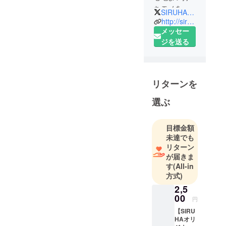
ラーの種類につ
ちモノを」
SIRUHA_NOTE
いてですが、2
http://siruha.jp
枚目の画像に記
いつも持ち
メッセー
載をしておりま
歩くバッグ
ジを送る
すのでご確認の
やお財布、
ほどよろしくお
手帳などを
願い致します。
デザイン・
リターンを
製作してい
そのほかにもご
る小さな工
不明な点などご
選ぶ
房です。
ざいましたらお
気軽にコメント
目標金額
よりたくさ
ください。 よ
未達でも
んの人が出
ろしくお願い致
リターン
掛けるコト
が届きま
します。
で何かを発
す
(All-in
見し、書く
方式)
コトで何か
2,5
と向き合え
00
円
るように
【SIRU
HAオリ