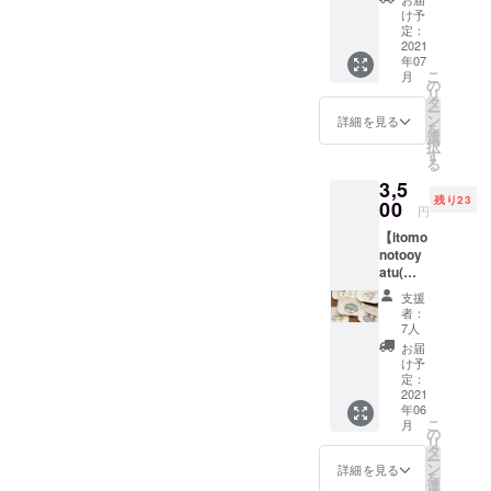
レた
気で
ル《セ
MTI(ム
いキャ
け予
ち。つ
す。岡
ミオー
ティ)」
定：
ラク
くるも
山県産
ダー》
2021
さんの
ター
のによ
の上質
年07
アフリ
独特な
で、ア
りハギ
な11号
こ
月
カ布の
世界観
の
ロマと
レの大
帆布と
リ
ミニ財
にはビ
タ
同じよ
きさや
デニム
ー
布】 ●
ビッと
ン
うに癒
詳細を見る
生地の
を使
を
ミニ財
きてし
選
されま
種類も
用。
択
布《jam
まう方
す
す。
まちま
《赤ず
る
tun ×
も多い
ちで
きん、
3,5
SIRUH
んじゃ
す。 コ
おしる
残り23
A "セミ
00
ないで
ンパク
円
こ、カ
オー
しょう
トなミ
ブ、し
【itomo
ダー"》
か。今
ニ財布
いた
notooy
１個 セ
回のコ
なら、
け、シ
atu(イ
ネガル
ラボの
そんな
トラ
トモノ
の仕立
ために
ハギレ
支援
ス、
とおや
て屋さ
新しい
者：
でも有
シャボ
つ)手刺
んとオ
イラス
7人
効的に
ン玉、
繍のミ
リジナ
トを描
お届
活用す
たんぽ
ニ財
ルの洋
き下ろ
け予
ること
ぽ、
布】 ●
服や雑
定：
してく
ができ
森、
ミニ財
2021
貨を制
ださい
ま
JAPAN
年06
布
作し、
まし
す。"も
》の中
こ
月
《itomo
日本で
の
た。ど
ったい
からお
リ
notooy
販売す
タ
れも愛
ない"を
好きな
ー
atu ×
る活動
ン
おしい
詳細を見る
余すこ
配色を
を
SIRUH
をされ
選
作品に