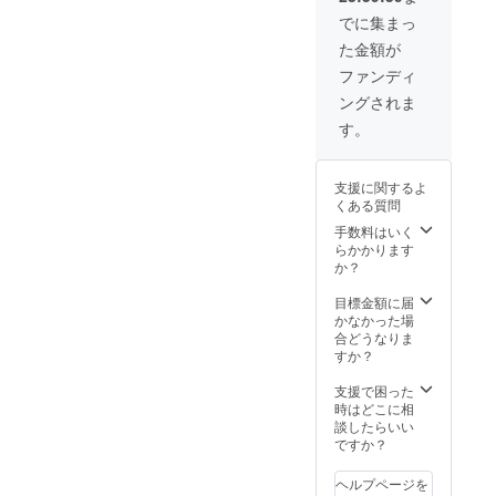
ま編み
の感謝
のポ
でに集まっ
を込め
ケット
た金額が
て、通
を作っ
常時に
てくれ
ファンディ
ご購入
まし
ングされま
いただ
た。 ※
くより
ひとつ
す。
800円も
ひとつ
おトク
手編み
なセッ
にてお
支援に関するよ
トを特
作りい
くある質問
別にお
ただく
届けし
ため、
手数料はいく
ます^
仕上が
らかかります
^！※送
りには
か？
料含む
若干の
ロウ引
個体差
目標金額に届
きを施
があり
かなかった場
した岡
ます。
合どうなりま
山産の
すか？
10号パ
ラフィ
支援で困った
ン帆布
時はどこに相
は、さ
談したらいい
らに洗
ですか？
いをか
けるこ
ヘルプページを
とで丈