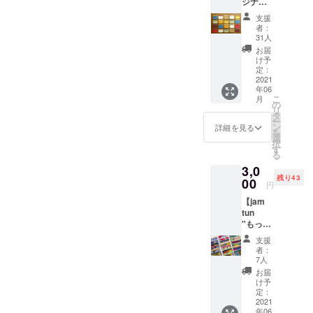
ジナル
イロア
支援
ソビ】
者：
●ミニ財
31人
布「イ
お届
ロアソ
け予
ビ」１
定：
個 コン
2021
年06
パクト
こ
月
であり
の
リ
なが
タ
ー
ら、抜
ン
詳細を見る
を
群の収
選
択
納力と
す
る
使いや
3,0
すさを
残り43
備えた
00
円
SIRUH
【jam
Aのミニ
tun
財布。
"もった
９種類
いな
のモ
支援
い"をな
チーフ
者：
くそ
をもと
7人
う。ど
にした
お届
んな柄
遊びご
け予
が届く
ころあ
定：
かワク
2021
ふれる
年06