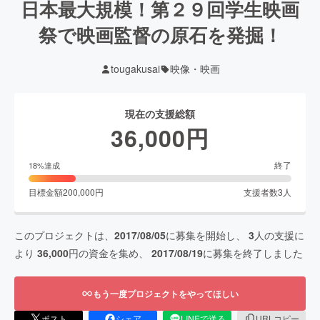
日本最大規模！第２９回学生映画
祭で映画監督の原石を発掘！
tougakusai
映像・映画
現在の支援総額
36,000
円
終了
18
%達成
目標金額
200,000
円
支援者数
3
人
このプロジェクトは、
2017/08/05
に募集を開始し、
3
人の支援に
より
36,000
円の資金を集め、
2017/08/19
に募集を終了しました
もう一度プロジェクトをやってほしい
ポスト
シェア
LINEで送る
URLコピー