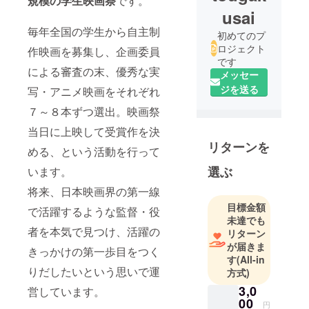
規模の学生映画祭
です。
usai
毎年全国の学生から自主制
初めてのプ
ロジェクト
作映画を募集し、企画委員
です
による審査の末、優秀な実
メッセー
ジを送る
写・アニメ映画をそれぞれ
７～８本ずつ選出。映画祭
当日に上映して受賞作を決
リターンを
める、という活動を行って
選ぶ
います。
将来、日本映画界の第一線
目標金額
で活躍するような監督・役
未達でも
者を本気で見つけ、活躍の
リターン
が届きま
きっかけの第一歩目をつく
す
(All-in
りだしたいという思いで運
方式)
3,0
営しています。
00
円