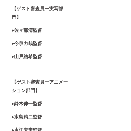
【ゲスト審査員ー実写部
門】
▸佐々部清監督
▸今泉力哉監督
▸山戸結希監督
【ゲスト審査員ーアニメー
ション部門】
▸鈴木伸一監督
▸水島精二監督
▸水江未来監督