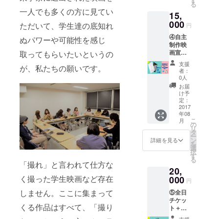
す
る
映画の
にお名
一人でも多くの方に見てい
15,
フライ
前記載
ヤーを
000
★プレ
ただいて、学生達の底知れ
円
送付い
ミアム
④自主
ただけ
シート
ぬパワーや可能性を感じ
制作映
れば、
ご用意
画宣伝
取ってもらいたいというの
当日ご
プラン
来場者
支援
が、私たちの願いです。
EX ★当
に配布
者：
日、自
しま
0人
主制作
す）
お届
映画の
け予
フライ
定：
ヤー配
2017
年08
布 (事前
こ
月
にあな
の
リ
たの制
タ
ー
作した
ン
詳細を見る
を
映画の
選
択
フライ
す
る
ヤーを
「撮れ」と言われて仕方な
20,
送付い
ただけ
く撮った学生映画など存在
000
円
れば、
しません。ここに集まって
⑤全日
当日ご
チケッ
来場者
くる作品はすべて、「撮り
ト＋学
に配布
生監督
しま
支援