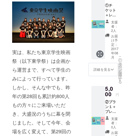
①チ
ケット
＋レセ
プショ
支援
ンパー
者：
ティー
2人
参加無
お届
料券＋
け予
お名前
定：
記載プ
2017
実は、私たち東京学生映画
年08
ラン ★
こ
月
最終日
の
祭（以下東学祭）は企画か
リ
(8/26)チ
タ
ー
ケッ
ら運営まで、すべて学生の
ン
詳細を見る
を
ト、レ
選
択
みによって行っています。
セプ
す
る
ション
しかし、そんな中でも、昨
5,0
パー
ティー
00
円
年の第28回も累計約800人
参加無
②プラ
料券
もの方々にご来場いただ
ン１＋
（レセ
プレミ
プショ
き、大盛況のうちに幕を閉
アム
ンパー
支援
シート
ティー
じました。そして今年、会
者：
ご用意
では、
0人
場を広く変えて、第29回の
プラン
学生監
お届
★最終