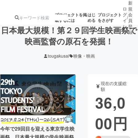
新
ロ
規
グ
会
プロジェクトを掲
はじ
プロジェクト
/
載するには
める
をさがす
イ
員
ン
登
日本最大規模！第２９回学生映画祭で
録
映画監督の原石を発掘！
人気のプロ
注目のリ
注目の新着プロ
募集終了が近いプ
もうすぐ公開
tougakusai
映像・映画
ジェクト
ターン
ジェクト
ロジェクト
されます
アート・写真
音楽
現在の支援総
額
36,0
テクノロジー・ガジェット
ゲーム・サ
00
円
映像・映画
書籍・雑誌
今年で29回目を迎える東京学生映
ビジネス・起業
チャレンジ
画祭。日本最大規模の学生映画祭