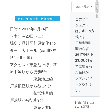
リ
ション
子
タ
ー
パー
ン
詳細を見る
を
ティー
選
択
参加無
す
る
料券
このプロ
★Web
ジェクト
にお名
日時：2017年8月24日
前記載
は、
All-In方
★プレ
（木）～26日（土）
式
です。
ミアム
シート
目標金額に
場所：品川区荏原文化セン
ご用意
関わらず、
★監督
ター 大ホール（品川区中
インタ
2017/08/19
ビュー
延1－9－15）
23:59:59
ま
記事冊
アクセス：東急池上線 荏
子 ★ノ
でに集まっ
ミネー
原中延駅から徒歩5分
た金額が
ト作品
シナリ
ファンディ
東急池上線
オ本
ングされま
（ノミ
戸越銀座駅から徒歩9分
ネート
す。
７作の
都営浅草線
うち
戸越駅から徒歩9分
「口と
支援に関するよ
拳」以
くある質問
東急大井町
外６作