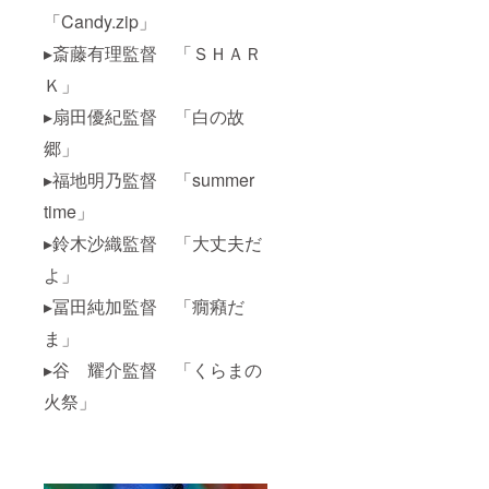
「Candy.zip」
▸斎藤有理監督 「ＳＨＡＲ
Ｋ」
▸扇田優紀監督 「白の故
郷」
▸福地明乃監督 「summer
time」
▸鈴木沙織監督 「大丈夫だ
よ」
▸冨田純加監督 「癇癪だ
ま」
▸谷 耀介監督 「くらまの
火祭」