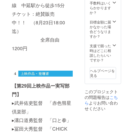
品のシ
手数料はいく
線 中延駅から徒歩15分
ナリ
らかかります
オ）
か？
チケット：絶賛販売
中！！ （8月23日18:00
目標金額に届
かなかった場
迄）
合どうなりま
すか？
全席自由
支援で困った
1200円
時はどこに相
談したらいい
ですか？
ヘルプページを
見る
【第29回上映作品ー実写部
このプロジェクト
門】
の問題報告は
こち
▸武井佑吏監督 「赤色彗星
ら
よりお問い合わ
せください
倶楽部」
▸溝口道勇監督 「口と拳」
▸冨田大秀監督 「CHICK