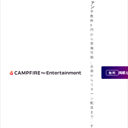
ァ
ン
手
数
料
0
円
か
ら
実
施
可
能
。
企
画
掲載
無料
か
ら
リ
タ
ー
ン
配
送
ま
で
、
す