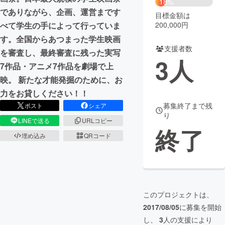
18%
でありながら、企画、運営まです
目標金額は
まちづくり・地域活性化
200,000円
べて学生の手によって行っていま
す。全国からあつまった学生映画
支援者数
CAMPFIRE for Social Good
CAMPFIRE Creation
を審査し、最終審査に残った実写
3
人
CAMPFIREふるさと納税
machi-ya
コミュニティ
7作品・アニメ7作品を劇場で上
映。 新たな才能発掘のために、お
力をお貸しください！！
募集終了まで残
ポスト
シェア
り
LINEで送る
URLコピー
終了
埋め込み
QRコード
このプロジェクトは、
2017/08/05
に募集を開始
し、
3
人の支援により