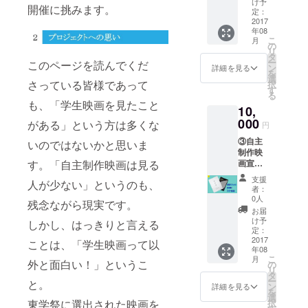
督やゲ
け予
開催に挑みます。
日(8/26)
スト監
定：
チケッ
2017
督、役
年08
ト、レ
者陣と
こ
月
セプ
立食、
の
リ
ション
交流の
タ
ー
このページを読んでくだ
パー
機会を
ン
詳細を見る
を
ティー
設けま
選
さっている皆様であって
択
参加無
す。※交
す
る
料券
通費負
も、「学生映画を見たこと
10,
（レセ
担無
プショ
000
し）
がある」という方は多くな
円
ンパー
★web
③自主
ティー
いのではないかと思いま
にお名
制作映
では、
前記載
画宣伝
す。「自主制作映画は見る
学生監
プラン
督やゲ
支援
人が少ない」というのも、
学生向
スト監
者：
け ★
督、役
0人
残念ながら現実です。
当日、
者陣と
お届
自主制
立食、
け予
しかし、はっきりと言える
作映画
交流の
定：
作品の
2017
機会を
ことは、「学生映画って以
年08
フライ
設けま
こ
月
ヤー配
外と面白い！」というこ
す。※交
の
リ
布 (事前
通費負
タ
ー
と。
にあな
担無
ン
詳細を見る
を
たの制
し）
選
択
東学祭に選出された映画を
作した
★Web