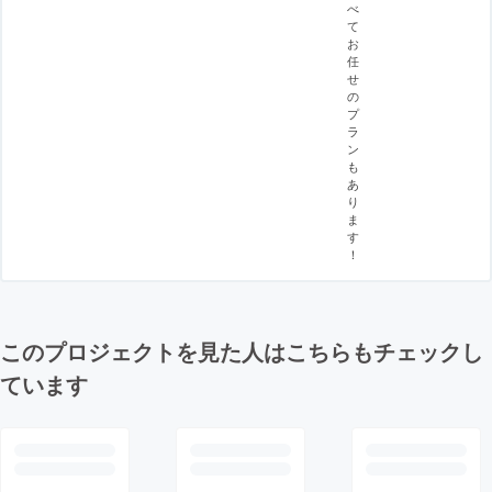
べ
て
お
任
せ
の
プ
ラ
ン
も
あ
り
ま
す
！
このプロジェクトを見た人はこちらもチェックし
ています