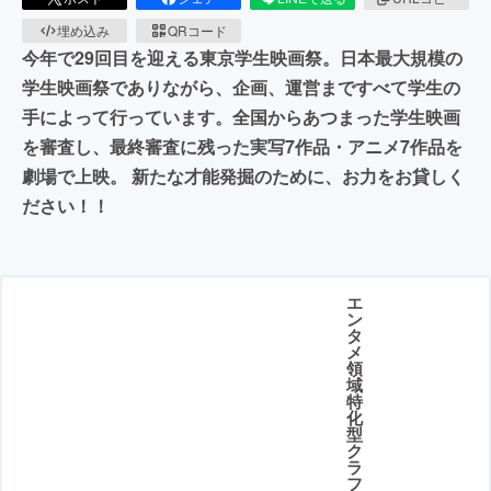
埋め込み
QRコード
今年で29回目を迎える東京学生映画祭。日本最大規模の
学生映画祭でありながら、企画、運営まですべて学生の
手によって行っています。全国からあつまった学生映画
を審査し、最終審査に残った実写7作品・アニメ7作品を
劇場で上映。 新たな才能発掘のために、お力をお貸しく
ださい！！
エ
ン
タ
メ
領
域
特
化
型
ク
ラ
フ