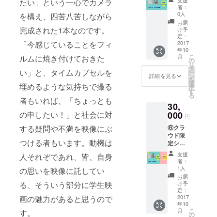
たい」という一心でカメラ
インタ
す） ★
者：
ビュー
東京学
0人
を構え、四苦八苦しながら
記事冊
生映画
お届
子プラ
祭公式
完成された1本なのです。
け予
ン ★3
Twitter,
定：
日通し
2017
「今感じていることをフィ
Facebo
年10
チケッ
ok,Insta
こ
月
ルムに焼き付けておきた
ト（席
gram等
の
リ
を確
SNSに
タ
い」と、タイムカプセルを
ー
保）、
て自主
ン
詳細を見る
を
レセプ
製作映
選
埋めるような気持ちで撮る
択
ション
画作品
す
る
パー
の宣伝
者もいれば、「ちょっとも
30,
ティー
を行い
参加無
000
の申したい！」と社会に対
ます。
円
料券
⑥クラ
する疑問や不満を映像にぶ
★Web
ウド限
にお名
つける者もいます。動機は
定シナ
前記載
リオ本
★プレ
支援
人それぞであれ、皆、自身
付き！
ミアム
者：
全部入
シート
1人
の思いを映像に託してい
りプラ
ご用意
お届
ン ★3
★学生
け予
る、そういう部分に学生映
日通し
監督イ
定：
チケッ
2017
画の魅力があると思うので
ンタ
年10
ト、レ
ビュー
こ
月
す。
セプ
記事冊
の