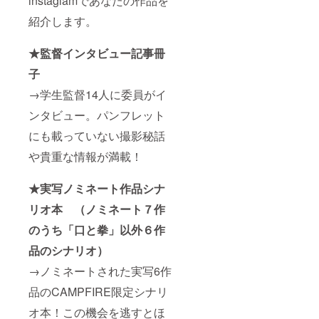
instaglamであなたの作品を
紹介します。
★監督インタビュー記事冊
子
→学生監督14人に委員がイ
ンタビュー。パンフレット
にも載っていない撮影秘話
や貴重な情報が満載！
★実写ノミネート作品シナ
リオ本 （ノミネート７作
のうち「口と拳」以外６作
品のシナリオ）
→ノミネートされた実写6作
品のCAMPFIRE限定シナリ
オ本！この機会を逃すとほ