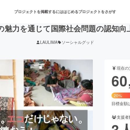
プロジェクトを掲載するには
はじめる
プロジェクトをさがす
の魅力を通じて国際社会問題の認知向
LAULIMA
ソーシャルグッド
注目のリターン
注目の新着プロジェクト
募集終了が近いプロジェクト
も
現在の
音楽
舞台・パフォーマンス
60
ゲーム・サービス開発
フード・飲食店
20%
書籍・雑誌出版
アニメ・漫画
目標金額は3
支援者
チャレンジ
ビューティー・ヘルスケ
3