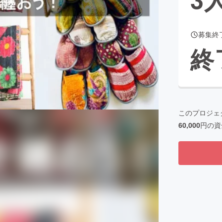
募集終
CAMPFIRE for Social Good
CAMPFIRE Creation
終
CAMPFIREふるさと納税
machi-ya
コミュニティ
このプロジェ
60,000
円の資