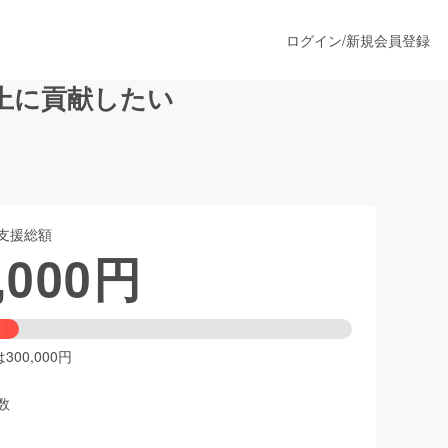
ログイン
/
新規会員登録
上に貢献したい
うすぐ公開されます
支援総額
プロダクト
,000
円
ファッション
スポーツ
00,000円
数
ア
ソーシャルグッド
人