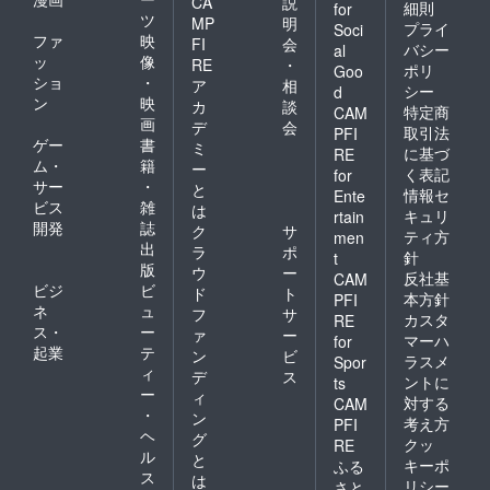
CA
説
細則
for
ツ
MP
明
プライ
Soci
ファ
映
FI
会
バシー
al
ッ
像
RE
・
ポリ
Goo
ショ
・
ア
相
シー
d
ン
映
カ
談
特定商
CAM
画
デ
会
取引法
PFI
ゲー
書
ミ
に基づ
RE
ム・
籍
ー
く表記
for
サー
・
と
情報セ
Ente
ビス
雑
は
キュリ
rtain
開発
誌
ク
サ
ティ方
men
出
ラ
ポ
針
t
版
ウ
ー
反社基
CAM
ビジ
ビ
ド
ト
本方針
PFI
ネ
ュ
フ
サ
カスタ
RE
ス・
ー
ァ
ー
マーハ
for
起業
テ
ン
ビ
ラスメ
Spor
ィ
デ
ス
ントに
ts
ー
ィ
対する
CAM
・
ン
考え方
PFI
ヘ
グ
クッ
RE
ル
と
キーポ
ふる
ス
は
リシー
さと