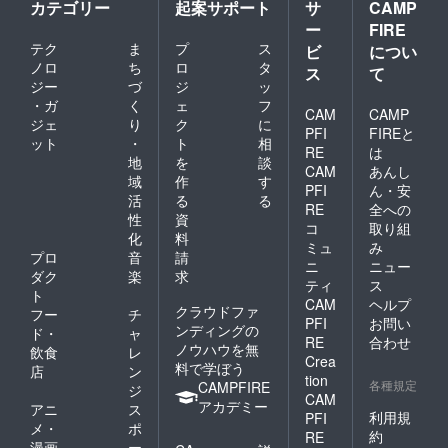
カテゴリー
起案サポート
サ
CAMP
ー
FIRE
テク
ま
プ
ス
ビ
につい
ノロ
ち
ロ
タ
ス
て
ジー
づ
ジ
ッ
・ガ
く
ェ
フ
CAM
CAMP
ジェ
り
ク
に
PFI
FIREと
ット
・
ト
相
RE
は
地
を
談
CAM
あんし
域
作
す
PFI
ん・安
活
る
る
RE
全への
性
資
コ
取り組
化
料
ミュ
み
プロ
音
請
ニ
ニュー
ダク
楽
求
ティ
ス
ト
CAM
ヘルプ
クラウドファ
フー
チ
PFI
お問い
ンディングの
ド・
ャ
RE
合わせ
ノウハウを無
飲食
レ
Crea
料で学ぼう
店
ン
tion
各種規定
CAMPFIRE
ジ
CAM
アカデミー
アニ
ス
利用規
PFI
メ・
ポ
約
RE
漫画
ー