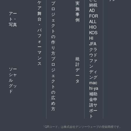
ケ
プ
実
納税
ア
ロ
施
AD
アー
舞
ジ
事
FOR
ト・
台
ェ
例
ALL
写真
・
ク
HIO
パ
ト
KOS
フ
の
HI
ォ
作
JFA
ー
り
クラ
マ
方
ウド
ン
プ
統
ファ
ス
ロ
計
ン
ソー
ジ
デ
ディ
シャ
ェ
ー
ング
ル
ク
タ
mac
グッ
ト
hi-ya
ド
の
補助
広
金申
め
請サ
方
ポー
ト
「QRコード」は株式会社デンソーウェーブの登録商標です。