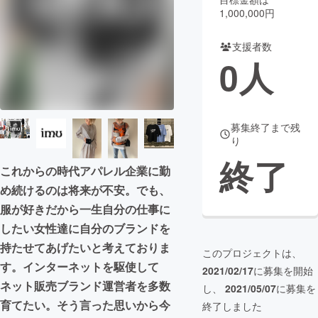
1,000,000円
まちづくり・地域活性化
支援者数
0
人
CAMPFIRE for Social Good
CAMPFIRE Creation
CAMPFIREふるさと納税
machi-ya
コミュニティ
募集終了まで残
り
終了
これからの時代アパレル企業に勤
め続けるのは将来が不安。でも、
服が好きだから一生自分の仕事に
したい女性達に自分のブランドを
持たせてあげたいと考えておりま
このプロジェクトは、
す。インターネットを駆使して
2021/02/17
に募集を開始
ネット販売ブランド運営者を多数
し、
2021/05/07
に募集を
育てたい。そう言った思いから今
終了しました