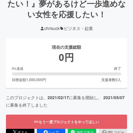
たい！』夢があるけど一歩進めな
い女性を応援したい！
chrisuck
ビジネス・起業
現在の支援総額
0
円
終了
0
%達成
目標金額
1,000,000
円
支援者数
0
人
このプロジェクトは、
2021/02/17
に募集を開始し、
2021/05/07
に募集を終了しました
もう一度プロジェクトをやってほしい
ポスト
シェア
LINEで送る
URLコピー