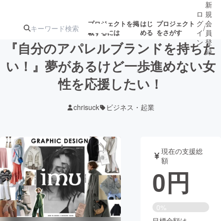
新
ロ
規
グ
会
プロジェクトを掲
はじ
プロジェクト
/
載するには
める
をさがす
イ
員
ン
登
『自分のアパレルブランドを持ちた
録
い！』夢があるけど一歩進めない女
性を応援したい！
人気のプロ
注目のリ
注目の新着プロ
募集終了が近いプ
もうすぐ公開
ジェクト
ターン
ジェクト
ロジェクト
されます
chrisuck
ビジネス・起業
アート・写真
音楽
現在の支援総
テクノロジー・ガジェット
ゲーム・サ
額
0
円
映像・映画
書籍・雑誌
0%
ビジネス・起業
チャレンジ
目標金額は