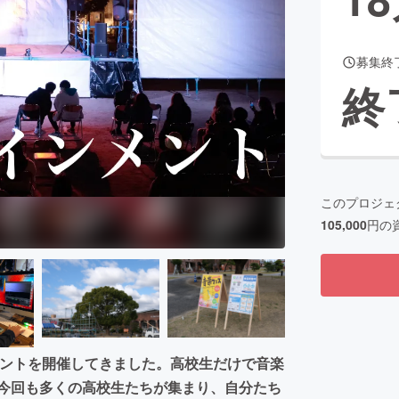
募集終
CAMPFIRE for Social Good
CAMPFIRE Creation
終
CAMPFIREふるさと納税
machi-ya
コミュニティ
このプロジェ
105,000
円の
5回のイベントを開催してきました。高校生だけで音楽
。今回も多くの高校生たちが集まり、自分たち