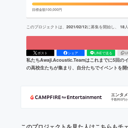
目標金額
100,000
円
このプロジェクトは、
2021/02/12
に募集を開始し、
18
ポスト
シェア
LINEで送る
U
私たちAwaji.Acoustic.Teamはこれ
の高校生たちが集まり、自分たちでイベントを開
エンタメ
手数料0円
このプロジェクトを見た人はこちらもチ