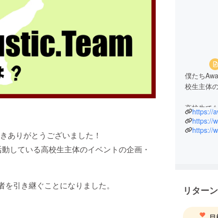
僕たちAwa
校生主体
高校生で
https://
みなさん
https:/
場を設け
きありがとうございました！
が楽しめ
淡路島で活動している高校生主体のイベントの企画・
ベントを
日の楽し
画、運営
し、スタ
主催者を引き継ぐことになりました。
リターン
目