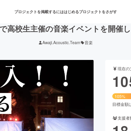
プロジェクトを掲載するには
はじめる
プロジェクトをさがす
で高校生主催の音楽イベントを開催
Awaji.Acoustic.Team
音楽
注目のリターン
注目の新着プロジェクト
募集終了が近いプロジェクト
も
現在の
音楽
舞台・パフォーマンス
10
ゲーム・サービス開発
フード・飲食店
105%
書籍・雑誌出版
アニメ・漫画
目標金額は1
支援者
チャレンジ
ビューティー・ヘルスケ
18