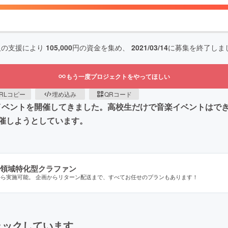
人の支援により
105,000
円の資金を集め、
2021/03/14
に募集を終了しま
もう一度プロジェクトをやってほしい
RLコピー
埋め込み
QRコード
までに5回のイベントを開催してきました。高校生だけで音楽イベントは
催しようとしています。
領域特化型クラファン
から実施可能。 企画からリターン配送まで、すべてお任せのプランもあります！
ェックしています