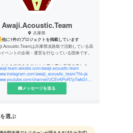
Awaji.Acoustic.Team
兵庫県
他に1件のプロジェクトを掲載しています
ji.Acoustic.Teamは兵庫県淡路島で活動している高
のイベントの企画・運営を行なっている団体です。
もここまでできるのだ！と言う事と音楽の楽しさを
awaji-team.wixsite.com/awaji-acoustic-team
に発信していきたい。音楽を通じて高校生の発表の
/www.instagram.com/awaji_acoustic_team/?hl=ja
ることで淡路島を盛り上げたい。淡路島には高校生
https://www.youtube.com/channel/UCEnKPoR7pTwkG1XT0miAtMA
るようなものが少ないので高校生の楽しみとなるイ
メッセージを送る
開催し、高校生の交流の場にもしてもらいたい。休
みを増やしたい。と、思い高校生の有志が集まり企
、会場設営、音響、物販、各機関との交渉などを
ッフの社会的な能力向上を目指しています。
を選ぶ
標金額未達でもリターンが届きます
(All-in方式)