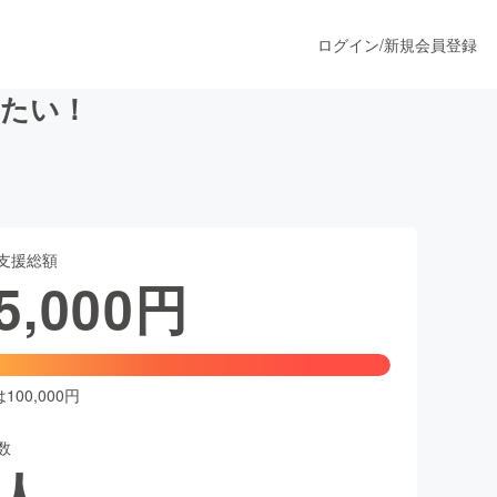
ログイン
/
新規会員登録
したい！
うすぐ公開されます
支援総額
プロダクト
5,000
円
ファッション
スポーツ
00,000円
数
ア
ソーシャルグッド
人