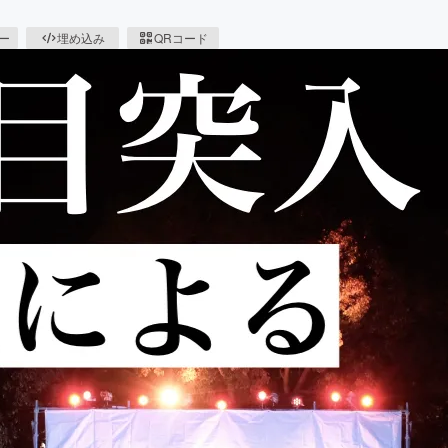
ピー
埋め込み
QRコード