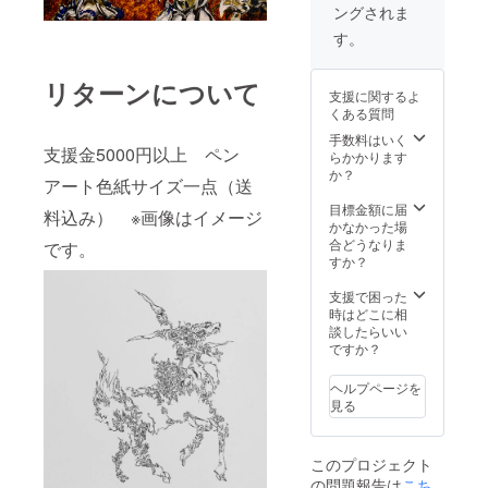
ングされま
す。
リターンについて
支援に関するよ
くある質問
手数料はいく
支援金5000円以上 ペン
らかかります
か？
アート色紙サイズ一点（送
目標金額に届
料込み） ※画像はイメージ
かなかった場
合どうなりま
です。
すか？
支援で困った
時はどこに相
談したらいい
ですか？
ヘルプページを
見る
このプロジェクト
の問題報告は
こち