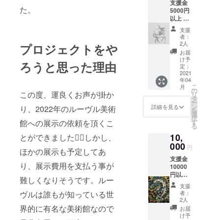
支援金
た。
ライブペイ
5000円
以上 お
ント実施数
礼のお
支援
50 回以上
手紙&ポ
者：
スト
2人
プロジェクトをや
カード3
お届
枚＆ペ
け予
ろうと思った理由
ンアー
定：
ト色紙
2021
年04
サイズ
こ
月
一点 送
の
この度、運良くお声が掛か
リ
料込み
タ
ー
ン
詳細を見る
り、2022年のルーヴル美術
を
選
択
館への展示の依頼を頂くこ
す
る
10,
とができました🙇‍♂️しかし、
000
円
ほかの展示も予定してあ
支援金
り、展示費用を支払う事が
10000
円以
難しくなりそうです。ルー
上 お
支援
礼のお
ヴルは誰もが知っている世
者：
手紙&ポ
2人
スト
界的に有名な美術館なので
お届
カード3
け予