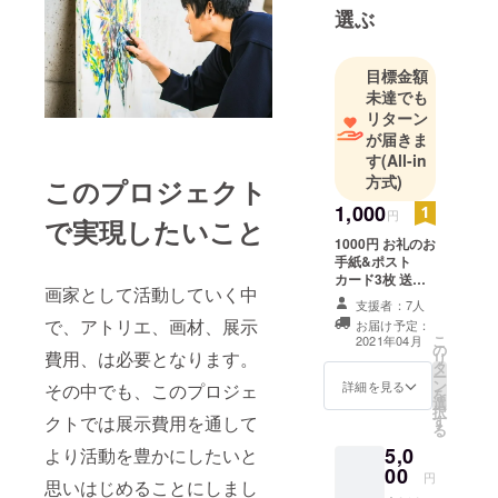
て、神戸を
選ぶ
拠点に画家
活動を始め
目標金額
る。「厄は
未達でも
厄で制す
リターン
る」をコン
が届きま
セプトに、
す
(All-in
指先から放
方式)
このプロジェクト
たれる激し
1,000
円
で実現したいこと
いエネル
1000円 お礼のお
ギーはキャ
手紙&ポスト
ンバスの枠
カード3枚 送料
画家として活動していく中
込み
を超え、周
支援者：7人
で、アトリエ、画材、展示
囲まで飲み
お届け予定：
こ
2021年04月
込むかのよ
の
費用、は必要となります。
リ
タ
うな唯一無
ー
ン
詳細を見る
その中でも、このプロジェ
を
二の存在感
選
択
クトでは展示費用を通して
す
を放つ。
る
5,0
より活動を豊かにしたいと
総売上作品
00
円
思いはじめることにしまし
数 82 点