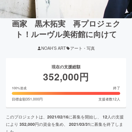
画家 黒木拓実 再プロジェク
ト！ルーヴル美術館に向けて
NOAH’S ART
アート・写真
現在の支援総額
352,000
円
終了
100
%達成
目標金額
351,000
円
支援者数
12
人
このプロジェクトは、
2021/02/16
に募集を開始し、
12
人の支援
により
352,000
円の資金を集め、
2021/03/31
に募集を終了しま
した