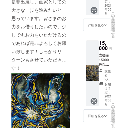
是非出展し、画家としての
枚＆４
定：
号 油
2021
大きな一歩を進みたいと
年05
絵絵画
こ
月
（希望
の
思っています。皆さまのお
リ
をお聞
タ
ー
きする
ン
詳細を見る
力をお借りしたいので、少
を
ご連絡
選
択
をする
す
しでもお力をいただけるの
る
場合が
15,
ござい
であれば是非よろしくお願
ます）1
000
円
い致します！しっかりリ
点 送
支援金
料込み
ターンもさせていただきま
15000
円以
す！
上 お
支援
礼のお
者：
手紙&ポ
2人
スト
お届
カード3
け予
枚＆６
定：
号 油
2021
年05
絵絵画
こ
月
（希望
の
リ
をお聞
タ
ー
きする
ン
詳細を見る
を
ご連絡
選
択
をする
す
る