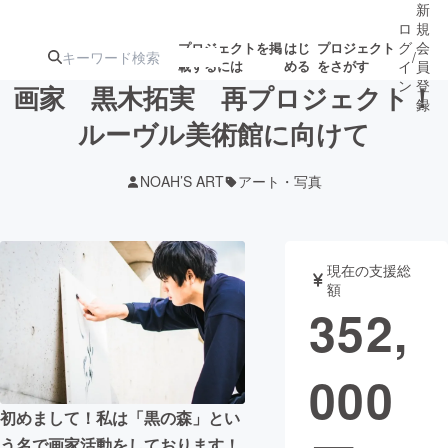
新
ロ
規
グ
会
プロジェクトを掲
はじ
プロジェクト
/
載するには
める
をさがす
イ
員
ン
登
画家 黒木拓実 再プロジェクト！
録
ルーヴル美術館に向けて
人気のプロ
注目のリ
注目の新着プロ
募集終了が近いプ
もうすぐ公開
NOAH’S ART
アート・写真
ジェクト
ターン
ジェクト
ロジェクト
されます
アート・写真
音楽
現在の支援総
額
352,
テクノロジー・ガジェット
ゲーム・サ
000
映像・映画
書籍・雑誌
初めまして！私は「黒の森」とい
ビジネス・起業
チャレンジ
う名で画家活動をしております！