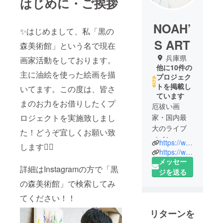
はじめに・ご挨拶
NOAH’
✨はじめまして、私「黒の
S ART
森美術館」という名で現在
兵庫県
画家活動をしております。
他に10件の
主に油絵を使った絵画を描
プロジェク
トを掲載し
いてます。この度は、皆さ
ています
まのお力をお借りしたくプ
厄祓い画
ロジェクトを実施致しまし
家・国内最
大のライブ
た！どうぞ宜しくお願い致
ペイン
https://www.instagram.com/takumikurogi_official/
します🙇‍♂️
ター。
https://www.youtube.com/@%E3%81%8C%E3%81%8B%E3%81%8F%E3%82%8D%E3%81%8E
メッセー
詳細はInstagramの方で「黒
1998 年香川
ジを送る
の森美術館」で検索してみ
県生まれ。
2018 年頃よ
てください！！
り『厄祓い
リターンを
画家』とし