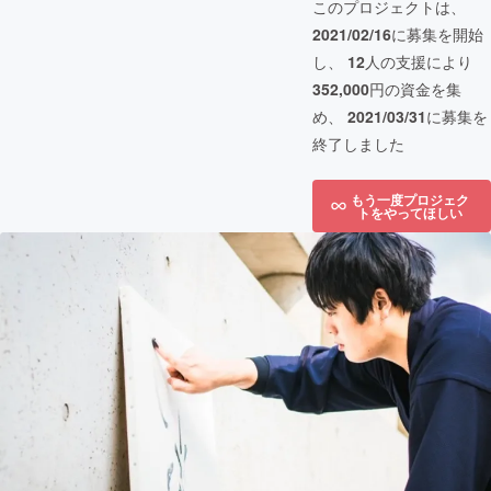
このプロジェクトは、
2021/02/16
に募集を開始
し、
12
人の支援により
352,000
円の資金を集
め、
2021/03/31
に募集を
終了しました
もう一度プロジェク
トをやってほしい