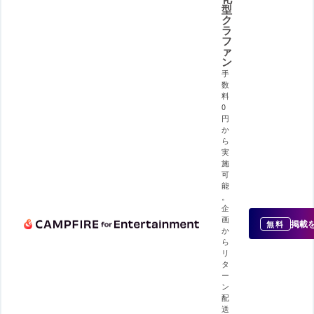
型
ク
ラ
フ
ァ
ン
手
数
料
0
円
か
ら
実
施
可
能
。
企
画
掲載
無料
か
ら
リ
タ
ー
ン
配
送