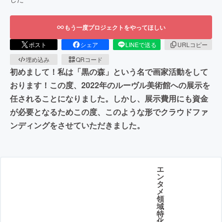
もう一度プロジェクトをやってほしい
ポスト
シェア
LINEで送る
URLコピー
埋め込み
QRコード
初めまして！私は「黒の森」という名で画家活動をして
おります！この度、2022年のルーヴル美術館への展示を
任されることになりました。しかし、展示費用にも資金
が必要となるためこの度、このような形でクラウドファ
ンディングをさせていただきました。
エ
ン
タ
メ
領
域
特
化