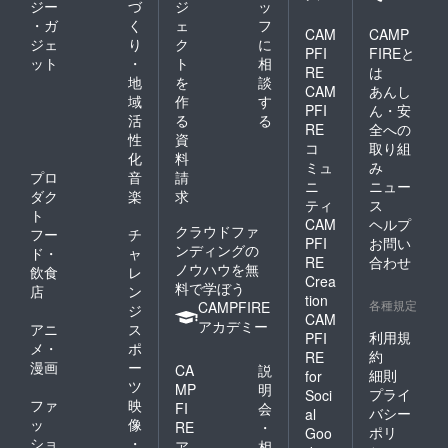
ジー
づ
ジ
ッ
・ガ
く
ェ
フ
CAM
CAMP
ジェ
り
ク
に
PFI
FIREと
ット
・
ト
相
RE
は
地
を
談
CAM
あんし
域
作
す
PFI
ん・安
活
る
る
RE
全への
性
資
コ
取り組
化
料
ミュ
み
プロ
音
請
ニ
ニュー
ダク
楽
求
ティ
ス
ト
CAM
ヘルプ
クラウドファ
フー
チ
PFI
お問い
ンディングの
ド・
ャ
RE
合わせ
ノウハウを無
飲食
レ
Crea
料で学ぼう
店
ン
tion
各種規定
CAMPFIRE
ジ
CAM
アカデミー
アニ
ス
利用規
PFI
メ・
ポ
約
RE
漫画
ー
CA
説
細則
for
ツ
MP
明
プライ
Soci
ファ
映
FI
会
バシー
al
ッ
像
RE
・
ポリ
Goo
ショ
・
ア
相