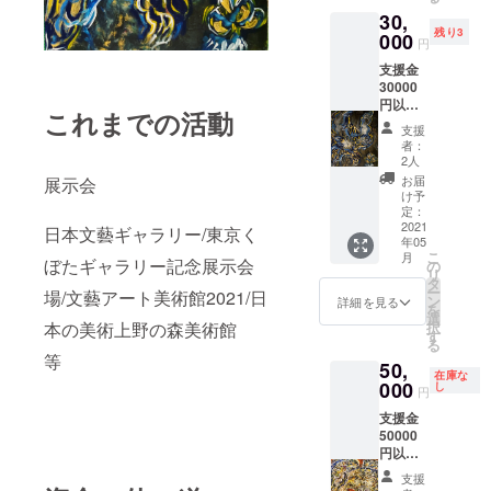
場合が
30,
ござい
残り3
ます）1
000
円
点 送
支援金
料込み
30000
円以
これまでの活動
上 お
支援
礼のお
者：
手紙&ポ
2人
スト
お届
展示会
カード3
け予
枚＆８
定：
号 油
2021
日本文藝ギャラリー/東京く
年05
絵絵画
こ
月
（希望
ぼたギャラリー記念展示会
の
リ
をお聞
タ
ー
場/文藝アート美術館2021/日
きする
ン
詳細を見る
を
ご連絡
選
本の美術上野の森美術館
択
をする
す
る
場合が
等
50,
ござい
在庫な
ます）1
000
し
円
点 ※限
支援金
定数5点
50000
のみと
円以
ささて
上 お
いただ
支援
礼のお
きま