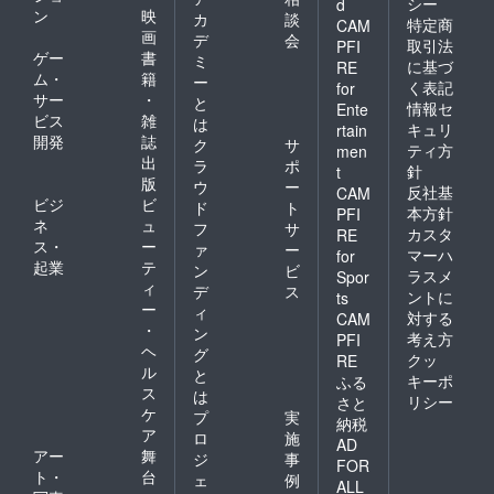
シー
d
ン
映
カ
談
特定商
CAM
画
デ
会
取引法
PFI
ゲー
書
ミ
に基づ
RE
ム・
籍
ー
く表記
for
サー
・
と
情報セ
Ente
ビス
雑
は
キュリ
rtain
開発
誌
ク
サ
ティ方
men
出
ラ
ポ
針
t
版
ウ
ー
反社基
CAM
ビジ
ビ
ド
ト
本方針
PFI
ネ
ュ
フ
サ
カスタ
RE
ス・
ー
ァ
ー
マーハ
for
起業
テ
ン
ビ
ラスメ
Spor
ィ
デ
ス
ントに
ts
ー
ィ
対する
CAM
・
ン
考え方
PFI
ヘ
グ
クッ
RE
ル
と
キーポ
ふる
ス
は
リシー
さと
ケ
プ
実
納税
ア
ロ
施
AD
アー
舞
ジ
事
FOR
ト・
台
ェ
例
ALL