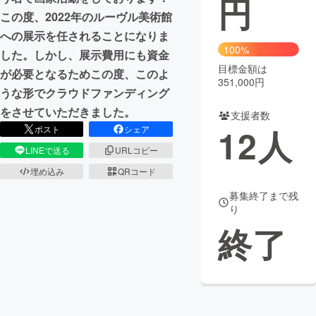
円
この度、2022年のルーヴル美術館
まちづくり・地域活性化
への展示を任されることになりま
100%
した。しかし、展示費用にも資金
目標金額は
CAMPFIRE for Social Good
CAMPFIRE Creation
が必要となるためこの度、このよ
351,000円
CAMPFIREふるさと納税
machi-ya
コミュニティ
うな形でクラウドファンディング
をさせていただきました。
支援者数
12
人
ポスト
シェア
LINEで送る
URLコピー
埋め込み
QRコード
募集終了まで残
り
終了