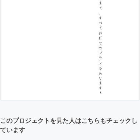
ま
で
、
す
べ
て
お
任
せ
の
プ
ラ
ン
も
あ
り
ま
す
！
このプロジェクトを見た人はこちらもチェックし
ています