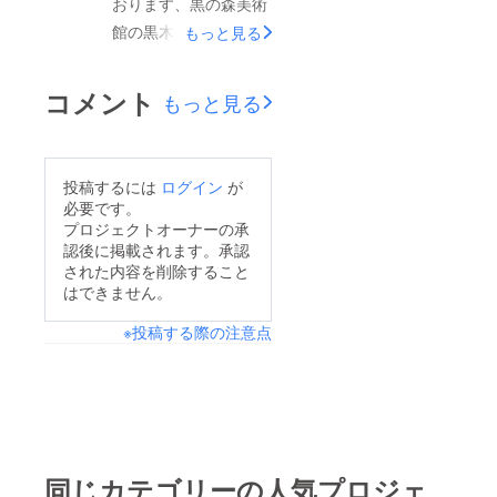
おります、黒の森美術
館の黒木拓実です。こ
もっと見る
の度、おかげさまで無
事目標達成することが
コメント
もっと見る
できました^ - ^ つき
ましては、随時リター
ンに向けてのご準備
投稿するには
ログイン
が
と、今後の活動報告を
必要です。
させて頂こうと思いま
プロジェクトオーナーの承
認後に掲載されます。承認
す。4月からは地域か
された内容を削除すること
らの支援のもとアトリ
はできません。
エのある神戸で絵画教
※投稿する際の注意点
室をすることとなりま
した。7月には、お台
場で大きな展示がござ
います。上記の詳細に
つきましては
Instagramの方に掲載
同じカテゴリーの人気プロジェ