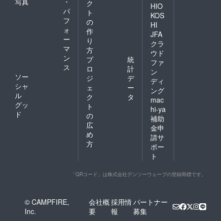
写真
・
ク
HIO
パ
ト
KOS
フ
の
HI
ォ
作
JFA
ー
り
クラ
マ
方
ウド
ン
プ
統
ファ
ス
ロ
計
ン
ソー
ジ
デ
ディ
シャ
ェ
ー
ング
ル
ク
タ
mac
グッ
ト
hi-ya
ド
の
補助
広
金申
め
請サ
方
ポー
ト
「QRコード」は株式会社デンソーウェーブの登録商標です。
© CAMPFIRE,
会社概
採用情
パートナー
Inc.
要
報
募集