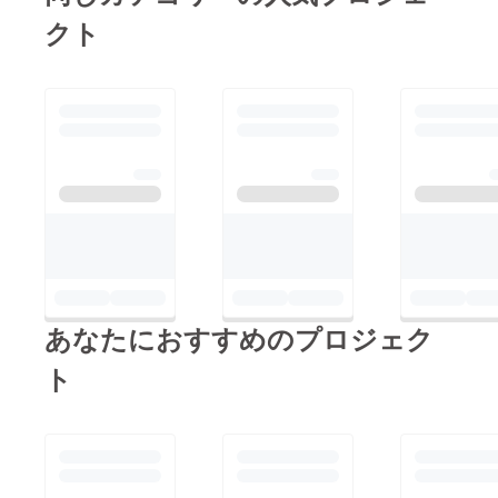
していこうと思ってお
クト
りますのでまた宜しく
お願い致します。皆様
のお力をお借りしてパ
リに向けて着々と進ん
でいること本当に感謝
しております。ありが
とうございます。精一
杯、頑張りたいと思い
ます。今後とも宜しく
お願い致します。
あなたにおすすめのプロジェク
ト