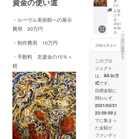
資金の使い道
者：
手紙&ポ
す。送
2人
スト
料込み
お届
カード3
け予
・ルーヴル美術館への展示
枚＆10
定：
号 油絵
2021
費用 20万円
年06
絵画
こ
月
（希望
の
リ
をお聞
タ
・制作費用 10万円
ー
きする
ン
詳細を見る
を
ご連絡
選
択
をする
す
・手数料 支援金の10％＋
る
場合が
このプロ
ござい
税
ジェクト
ます）※
限定数2
は、
All-In方
点のみ
式
です。
とさせ
ていた
目標金額に
だきま
関わらず、
す。送
料込み
2021/03/31
23:59:59
ま
でに集まっ
た金額が
ファンディ