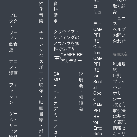
RE
全への
性
資
コ
取り組
化
料
ミュ
み
プロ
音
請
ニ
ニュー
ダク
楽
求
ティ
ス
ト
CAM
ヘルプ
クラウドファ
フー
チ
PFI
お問い
ンディングの
ド・
ャ
RE
合わせ
ノウハウを無
飲食
レ
Crea
料で学ぼう
店
ン
tion
各種規定
CAMPFIRE
ジ
CAM
アカデミー
アニ
ス
利用規
PFI
メ・
ポ
約
RE
漫画
ー
CA
説
細則
for
ツ
MP
明
プライ
Soci
ファ
映
FI
会
バシー
al
ッ
像
RE
・
ポリ
Goo
ショ
・
ア
相
シー
d
ン
映
カ
談
特定商
CAM
画
デ
会
取引法
PFI
ゲー
書
ミ
に基づ
RE
ム・
籍
ー
く表記
for
サー
・
と
情報セ
Ente
ビス
雑
は
キュリ
rtain
開発
誌