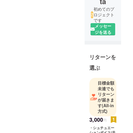
ta
初めてのプ
ロジェクト
です
メッセー
ジを送る
リターンを
選ぶ
目標金額
未達でも
リターン
が届きま
す
(All-in
方式)
3,000
円
・シュチュエー
ションボイス(共