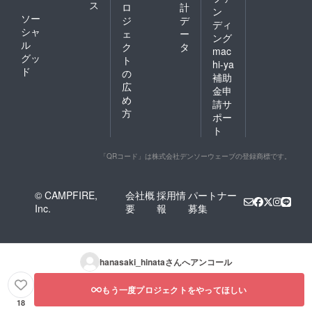
ス
ロ
計
ン
ソー
ジ
デ
ディ
シャ
ェ
ー
ング
ル
ク
タ
mac
グッ
ト
hi-ya
ド
の
補助
広
金申
め
請サ
方
ポー
ト
「QRコード」は株式会社デンソーウェーブの登録商標です。
© CAMPFIRE,
会社概
採用情
パートナー
Inc.
要
報
募集
hanasaki_hinata
さんへアンコール
もう一度プロジェクトをやってほしい
18