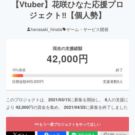
【Vtuber】花咲ひなた応援プロ
ジェクト‼︎【個人勢】
hanasaki_hinata
ゲーム・サービス開発
現在の支援総額
42,000
円
終了
10
%達成
目標金額
400,000
円
支援者数
6
人
このプロジェクトは、
2021/03/13
に募集を開始し、
6
人の支援に
より
42,000
円の資金を集め、
2021/04/25
に募集を終了しました
もう一度プロジェクトをやってほしい
ポスト
シェア
LINEで送る
URLコピー