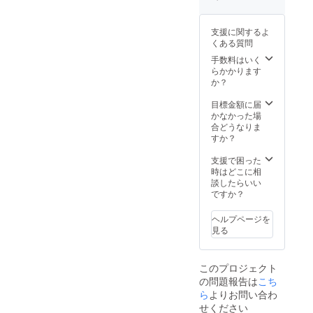
支援に関するよ
くある質問
手数料はいく
らかかります
か？
目標金額に届
かなかった場
合どうなりま
すか？
支援で困った
時はどこに相
談したらいい
ですか？
ヘルプページを
見る
このプロジェクト
の問題報告は
こち
ら
よりお問い合わ
せください