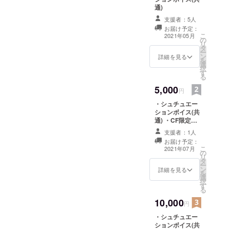
通)
支援者：5人
お届け予定：
こ
2021年05月
の
リ
タ
ー
ン
詳細を見る
を
選
択
す
る
5,000
円
・シュチュエー
ションボイス(共
通) ・CF限定ア
クリルキーホル
支援者：1人
ダー(デフォルメ
お届け予定：
柄)
こ
2021年07月
の
リ
タ
ー
ン
詳細を見る
を
選
択
す
る
10,000
円
・シュチュエー
ションボイス(共