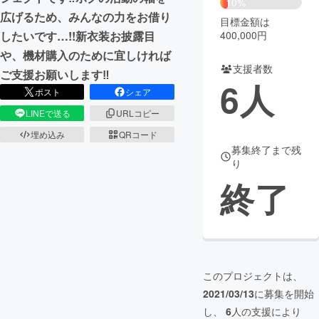
10%
広げるため、みんなの力をお借り
目標金額は
まちづくり・地域活性化
400,000円
したいです…!!新衣装お披露目
や、機材購入のために宜しければ
支援者数
CAMPFIRE for Social Good
CAMPFIRE Creation
ご支援お願いします‼︎
6
人
CAMPFIREふるさと納税
machi-ya
コミュニティ
ポスト
シェア
LINEで送る
URLコピー
埋め込み
QRコード
募集終了まで残
り
終了
このプロジェクトは、
2021/03/13
に募集を開始
し、
6
人の支援により