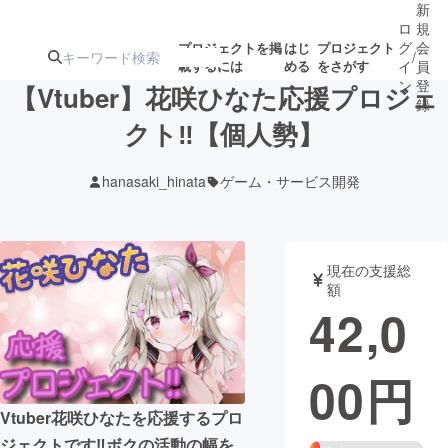
新
ロ
規
グ
会
プロジェクトを掲
はじ
プロジェクト
/
載するには
める
をさがす
イ
員
ン
登
【Vtuber】花咲ひなた応援プロジェ
録
クト‼︎【個人勢】
人気のプロ
注目のリ
注目の新着プロ
募集終了が近いプ
もうすぐ公開
hanasaki_hinata
ゲーム・サービス開発
ジェクト
ターン
ジェクト
ロジェクト
されます
アート・写真
音楽
現在の支援総
額
42,0
テクノロジー・ガジェット
ゲーム・サ
00
円
映像・映画
書籍・雑誌
Vtuber花咲ひなたを応援するプロ
ビジネス・起業
チャレンジ
ジェクトです‼︎ボクの活動の幅を