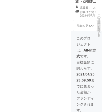
通) ・CF限定ア
クリルキーホル
支援者：1人
ダー(デフォルメ
お届け予定：
柄) ・個別通話
こ
2021年07月
の
（30分以内)
リ
タ
ー
ン
詳細を見る
を
選
択
す
る
このプロ
ジェクト
は、
All-In方
式
です。
目標金額に
関わらず、
2021/04/25
23:59:59
ま
でに集まっ
た金額が
ファンディ
ングされま
す。