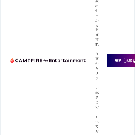
数
料
0
円
か
ら
実
施
可
能
。
企
画
掲載
無料
か
ら
リ
タ
ー
ン
配
送
ま
で
、
す
べ
て
お