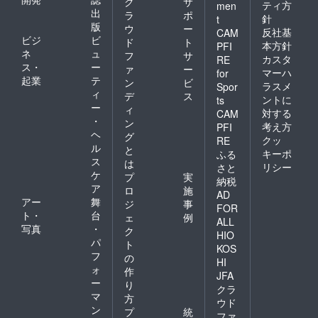
ク
サ
ティ方
men
出
ラ
ポ
針
t
版
ウ
ー
反社基
CAM
ビジ
ビ
ド
ト
本方針
PFI
ネ
ュ
フ
サ
カスタ
RE
ス・
ー
ァ
ー
マーハ
for
起業
テ
ン
ビ
ラスメ
Spor
ィ
デ
ス
ントに
ts
ー
ィ
対する
CAM
・
ン
考え方
PFI
ヘ
グ
クッ
RE
ル
と
キーポ
ふる
ス
は
リシー
さと
ケ
プ
実
納税
ア
ロ
施
AD
アー
舞
ジ
事
FOR
ト・
台
ェ
例
ALL
写真
・
ク
HIO
パ
ト
KOS
フ
の
HI
ォ
作
JFA
ー
り
クラ
マ
方
ウド
ン
プ
統
ファ