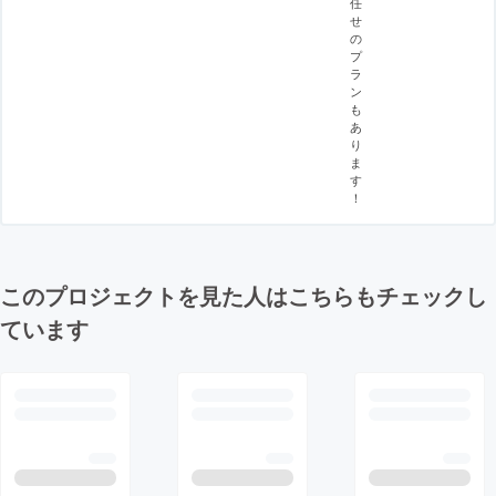
任
せ
の
プ
ラ
ン
も
あ
り
ま
す
！
このプロジェクトを見た人はこちらもチェックし
ています