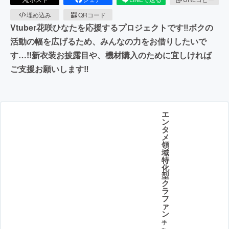
埋め込み
QRコード
Vtuber花咲ひなたを応援するプロジェクトです‼︎ボクの
活動の幅を広げるため、みんなの力をお借りしたいで
す…!!新衣装お披露目や、機材購入のために宜しければ
ご支援お願いします‼︎
エ
ン
タ
メ
領
域
特
化
型
ク
ラ
フ
ァ
ン
手