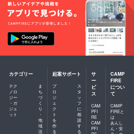
カテゴリー
起案サポート
サ
CAMP
ー
FIRE
テク
ま
プ
ス
ビ
につい
ノロ
ち
ロ
タ
ス
て
ジー
づ
ジ
ッ
・ガ
く
ェ
フ
CAM
CAMP
ジェ
り
ク
に
PFI
FIREと
ット
・
ト
相
RE
は
地
を
談
CAM
あんし
域
作
す
PFI
ん・安
活
る
る