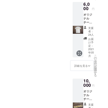
6,0
テッ
カー ×1
00
円
オリジ
ナル
チームT
シャツ
支援
チーム
者：
公式
24人
キャラ
お届
クター
け予
ガー
定：
ディ君
2021
年05
キーホ
こ
月
ルダー
の
リ
＆ス
タ
ー
テッ
ン
詳細を見る
を
カー
選
択
チームT
す
る
を着て
10,
ライオ
ンズを
000
円
応援し
オリジ
よう！
ナル
※オプ
チームT
ション
シャツ
よりT
支援
オリジ
シャツ
者：