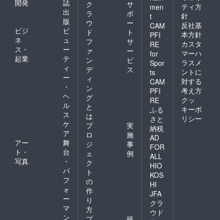
開発
誌
ク
サ
ティ方
men
出
ラ
ポ
針
t
版
ウ
ー
反社基
CAM
ビジ
ビ
ド
ト
本方針
PFI
ネ
ュ
フ
サ
カスタ
RE
ス・
ー
ァ
ー
マーハ
for
起業
テ
ン
ビ
ラスメ
Spor
ィ
デ
ス
ントに
ts
ー
ィ
対する
CAM
・
ン
考え方
PFI
ヘ
グ
クッ
RE
ル
と
キーポ
ふる
ス
は
リシー
さと
ケ
プ
実
納税
ア
ロ
施
AD
アー
舞
ジ
事
FOR
ト・
台
ェ
例
ALL
写真
・
ク
HIO
パ
ト
KOS
フ
の
HI
ォ
作
JFA
ー
り
クラ
マ
方
ウド
ン
プ
統