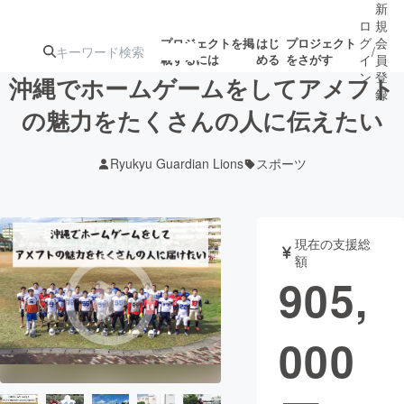
新
ロ
規
グ
会
プロジェクトを掲
はじ
プロジェクト
/
載するには
める
をさがす
イ
員
ン
登
沖縄でホームゲームをしてアメフト
録
の魅力をたくさんの人に伝えたい
人気のプロ
注目のリ
注目の新着プロ
募集終了が近いプ
もうすぐ公開
Ryukyu Guardian Lions
スポーツ
ジェクト
ターン
ジェクト
ロジェクト
されます
アート・写真
音楽
現在の支援総
額
905,
テクノロジー・ガジェット
ゲーム・サ
000
映像・映画
書籍・雑誌
ビジネス・起業
チャレンジ