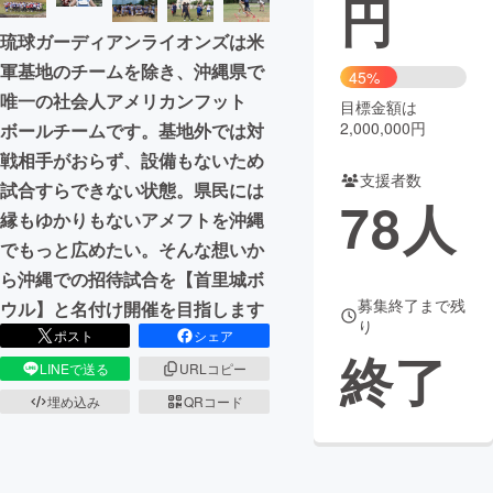
円
琉球ガーディアンライオンズは米
まちづくり・地域活性化
軍基地のチームを除き、沖縄県で
45%
唯一の社会人アメリカンフット
目標金額は
CAMPFIRE for Social Good
CAMPFIRE Creation
2,000,000円
ボールチームです。基地外では対
CAMPFIREふるさと納税
machi-ya
コミュニティ
戦相手がおらず、設備もないため
支援者数
試合すらできない状態。県民には
78
人
縁もゆかりもないアメフトを沖縄
でもっと広めたい。そんな想いか
ら沖縄での招待試合を【首里城ボ
募集終了まで残
ウル】と名付け開催を目指します
り
ポスト
シェア
終了
LINEで送る
URLコピー
埋め込み
QRコード