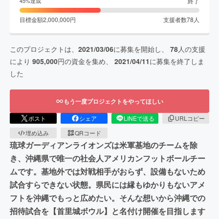
終了
45
%達成
目標金額
2,000,000
円
支援者数
78
人
このプロジェクトは、
2021/03/06
に募集を開始し、
78
人の支援
により
905,000
円の資金を集め、
2021/04/11
に募集を終了しま
した
もう一度プロジェクトをやってほしい
ポスト
シェア
LINEで送る
URLコピー
埋め込み
QRコード
琉球ガーディアンライオンズは米軍基地のチームを除
き、沖縄県で唯一の社会人アメリカンフットボールチー
ムです。基地外では対戦相手がおらず、設備もないため
試合すらできない状態。県民には縁もゆかりもないアメ
フトを沖縄でもっと広めたい。そんな想いから沖縄での
招待試合を【首里城ボウル】と名付け開催を目指します