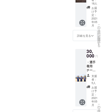
ナルマ
サイズ
18人
フラー
をお選
お届
タオル
びくだ
け予
チーム
さい ア
定：
公式
2021
メリカ
年05
キャラ
サイズ
こ
月
クター
（メン
の
リ
ガー
ズ）に
タ
ー
ディ君
なりま
ン
詳細を見る
を
ステッ
すので
選
択
カー
普段日
す
る
チームT
本サイ
30,
シャツ
ズのLサ
に加え
000
イズ着
円
て ジム
用の方
・選手
や部活
はMサ
着用
でも大
イズ着
チームT
活躍の
用をオ
シャツ
オリジ
ススメ
支援
（速乾
ナルマ
いたし
者：
タイ
フラー
ます。
5人
プ）※
タオル
（色は
お届
キッズ
がセッ
白のみ
け予
サイズ
トに
定：
になり
あり
2021
なった
ます）
年05
メンズ
ライオ
※Tシャ
こ
月
アメリ
ンズ
の
ツはイ
リ
カサイ
セッ
タ
メージ