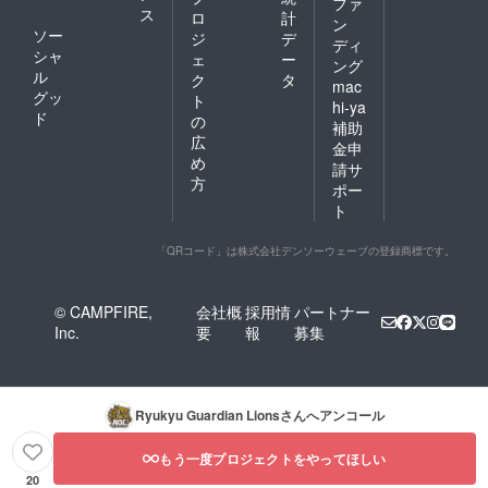
ファ
ス
ロ
計
ン
ソー
ジ
デ
ディ
シャ
ェ
ー
ング
ル
ク
タ
mac
グッ
ト
hi-ya
ド
の
補助
広
金申
め
請サ
方
ポー
ト
「QRコード」は株式会社デンソーウェーブの登録商標です。
© CAMPFIRE,
会社概
採用情
パートナー
Inc.
要
報
募集
Ryukyu Guardian Lions
さんへアンコール
もう一度プロジェクトをやってほしい
20