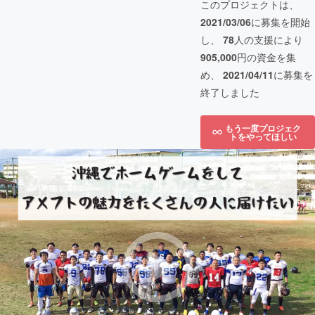
このプロジェクトは、
2021/03/06
に募集を開始
し、
78
人の支援により
905,000
円の資金を集
め、
2021/04/11
に募集を
終了しました
もう一度プロジェク
トをやってほしい