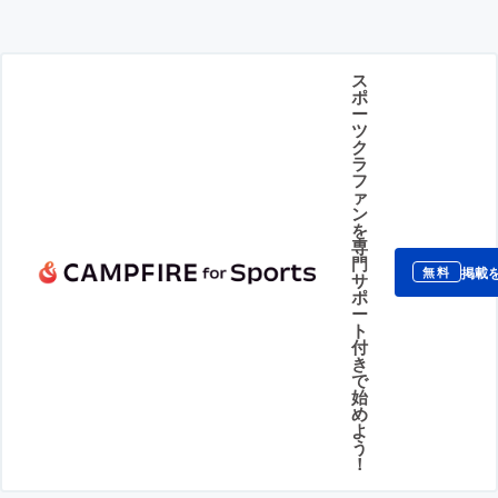
ス
ポ
ー
ツ
ク
ラ
フ
ァ
ン
を
専
門
掲載
無料
サ
ポ
ー
ト
付
き
で
始
め
よ
う
！