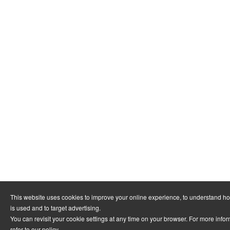
This website uses cookies to improve your online experience, to understand h
is used and to target advertising.
You can revisit your cookie settings at any time on your browser. For more info
refer to
our policy
.