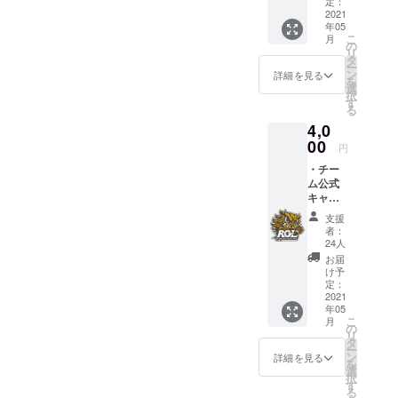
ただき
定：
ます。
2021
年05
こ
月
の
リ
タ
ー
ン
詳細を見る
を
選
択
す
る
4,0
00
円
・チー
ム公式
キャラ
クター
支援
ガー
者：
ディ
24人
君
お届
キーホ
け予
ルダー
定：
×1 ・
2021
年05
チーム
こ
月
公式
の
リ
キャラ
タ
ー
クター
ン
詳細を見る
を
ガー
選
択
ディ
す
る
君 ス