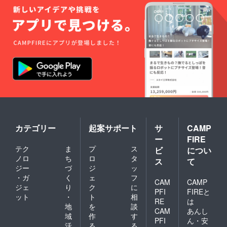
カテゴリー
起案サポート
サ
CAMP
ー
FIRE
テク
ま
プ
ス
ビ
につい
ノロ
ち
ロ
タ
ス
て
ジー
づ
ジ
ッ
・ガ
く
ェ
フ
CAM
CAMP
ジェ
り
ク
に
PFI
FIREと
ット
・
ト
相
RE
は
地
を
談
CAM
あんし
域
作
す
PFI
ん・安
活
る
る