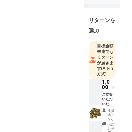
リターンを
選ぶ
目標金額
未達でも
リターン
が届きま
す
(All-in
方式)
1,0
00
円
ご支援
いただ
いた方
へお礼
支援
のお手
者：
紙をお
5人
送りさ
お届
せてい
け予