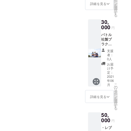
ー
ズにな
ト。
ン
です。
詳細を見る
を
りま
選
文字の
択
す。ワ
す
大きさ
る
ンサイ
など出
30,
ズ下の
来上が
サイズ
000
りと多
円
のご購
少の誤
バトル
入をオ
差が出
社製プ
ススメ
る場合
ラク
しま
がござ
ティス
す。 備
いま
支援
ジャー
考欄に
す。予
者：
ジ ・
サイズ
0人
めご了
ガー
を明記
承くだ
お届
ディー
お願い
け予
さい。
君のロ
いたし
定：
ゴ入り
2021
ます。
年06
・背面
サイズ
こ
月
に
例） 日
の
リ
【ネー
本規格
タ
ー
ム】と
メンズ
ン
詳細を見る
を
【ナン
XL→メ
選
択
バー】
ンズL
す
る
を入れ
日本規
50,
ること
格 ウィ
ができ
000
メンズ
円
ます。
XS/S→
・レプ
備考欄
キッズ