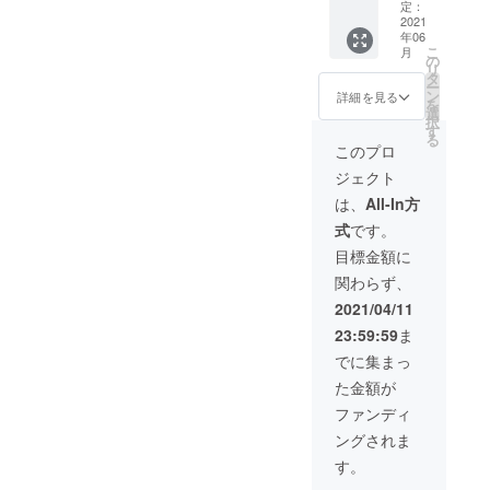
い。 ※
仕様に
イト
定：
写真は
ヘル
2021
フィッ
年06
練習用
メット
ト仕様
こ
月
ジャー
をカス
ですの
の
リ
ジにな
タマイ
で 普段
タ
ー
りま
ズしお
よりワ
ン
詳細を見る
を
す。レ
届けい
ンサイ
選
択
プリカ
たしま
ズ大き
す
る
（試合
す。
めのご
このプロ
用）ユ
（ヘル
注文を
ジェクト
ニ
メット
オスス
フォー
メー
メしま
は、
All-In方
ムはデ
カー・
す。
式
です。
ザイン
種類指
が異な
定不
目標金額に
りま
可） ・
関わらず、
す。 ・
サイン
サイン
ボール
2021/04/11
ボール
本リ
23:59:59
ま
本リ
ターン
ターン
をご選
でに集まっ
をご選
択いた
た金額が
択いた
だいた
だいた
方へ、
ファンディ
方へ、
感謝の
ングされま
感謝の
気持ち
気持ち
を込め
す。
を込め
て選手