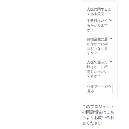
て選手
からの
からの
メッ
支援に関するよ
メッ
セージ
くある質問
セージ
入りサ
入りサ
イン
手数料はいく
イン
ボール
らかかります
ボール
をお渡
か？
をお渡
しいた
しいた
しま
目標金額に届
しま
す。
かなかった場
す。
合どうなりま
すか？
支援で困った
時はどこに相
談したらいい
ですか？
ヘルプページを
見る
このプロジェクト
の問題報告は
こち
ら
よりお問い合わ
せください