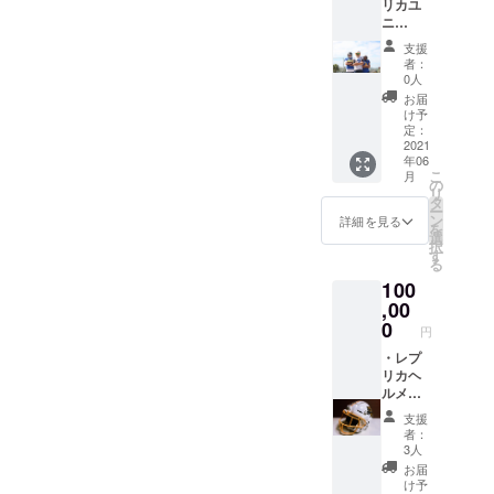
リカユ
にネー
サイズ
ニ
ム（英
L ・
フォー
語表
ガー
支援
ム 選手
記、大
ディー
者：
着用の
文字の
君オリ
0人
ユニ
み）と
ジナル
お届
フォー
ご希望
トート
け予
ムにご
の番号
定：
バッグ
希望の
2021
を明記
年06
ネー
してく
こ
月
ム・背
ださ
の
リ
番号を
い。 ※
タ
ー
お入れ
ネーム
ン
詳細を見る
を
してお
は大文
選
択
渡しい
字表記
す
る
たしま
になり
100
す。 備
ます。
考欄に
,00
オプ
ネーム
ション
0
円
（英語
にて サ
表記、
・レプ
イズを
大文字
リカヘ
お選び
のみ）
ルメッ
くださ
とご希
ト 琉球
い。 ※
支援
望の番
ガー
あまり
者：
号を明
ディア
伸びな
3人
記して
ンライ
い素
お届
くださ
オンズ
材、タ
け予