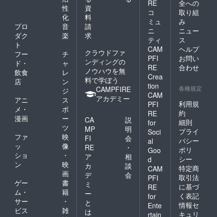
RE
全への
性
資
コ
取り組
化
料
ミュ
み
プロ
音
請
ニ
ニュー
ダク
楽
求
ティ
ス
ト
CAM
ヘルプ
クラウドファ
フー
チ
PFI
お問い
ンディングの
ド・
ャ
RE
合わせ
ノウハウを無
飲食
レ
Crea
料で学ぼう
店
ン
tion
各種規定
CAMPFIRE
ジ
CAM
アカデミー
アニ
ス
利用規
PFI
メ・
ポ
約
RE
漫画
ー
CA
説
細則
for
ツ
MP
明
プライ
Soci
ファ
映
FI
会
バシー
al
ッ
像
RE
・
ポリ
Goo
ショ
・
ア
相
シー
d
ン
映
カ
談
特定商
CAM
画
デ
会
取引法
PFI
ゲー
書
ミ
に基づ
RE
ム・
籍
ー
く表記
for
サー
・
と
情報セ
Ente
ビス
雑
は
キュリ
rtain