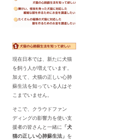
様の
飼って
いるあ
るいは
飼って
いた、
犬猫の
お写真
や支援
者様と
の面談
を通し
現在日本では、新たに犬猫
N&Dブ
を飼う人が増えています。
ランド
風に感
加えて、犬猫の正しい心肺
じ取っ
た、支
蘇生法を知っている人はそ
援者様
の愛犬
こまでいません。
または
愛猫の
特徴や
そこで、クラウドファン
性格を
ディングの影響力を使い支
デザイ
ンに起
援者の皆さんと一緒に
「犬
こし
ペット
猫の正しい心肺蘇生法」
を
服を作