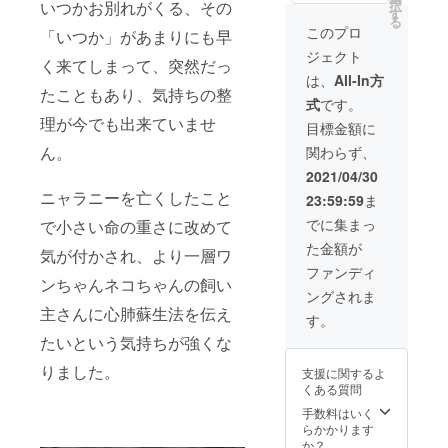
いつかお別れがくる、その
択
認して
レット
うクー
す
る
購入し
現物 ・
ポンが
このプロ
「いつか」があまりにも早
てみて
心肺蘇
ついて
ジェクト
くださ
生法の
いるこ
く来てしまって、突然だっ
い。早
動画 説
ちらで
は、
All-In方
い者勝
明 こち
たこともあり、気持ちの整
次回作
式
です。
ちで
らのプ
をお楽
理が今でも出来ていませ
す！ 値
ランは
しみに
目標金額に
段：
支援者
してく
ん。
関わらず、
10,000
様の愛
ださ
円 個
犬愛猫
い！も
2021/04/30
数：47
をイ
ちろ
ニャラニーを亡くしたこと
23:59:59
ま
個 備
メージ
ん、パ
考：お
した
ンフ
でに集まっ
で小さい命の重さに改めて
手紙、
ペット
レット
た金額が
パンフ
服を
と動画
気が付かされ、より一層ワ
レッ
Nyaran
もつい
ファンディ
ンちゃんネコちゃんの飼い
ト、
y&Dia
てきま
ングされま
ペット
で販売
すよ♪
主さんに心肺蘇生法を伝え
服は郵
させて
値段：
す。
送。 動
頂きま
5,000円
たいという気持ちが強くな
画は
す。
個数：
メール
「日本
無制限
りました。
支援に関するよ
にて送
中に私
備考：
くある質問
らせて
のペッ
お手紙
いただ
トを広
とパン
手数料はいく
きま
めた
フレッ
らかかります
す。
い！」
トは郵
か？