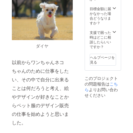
「ペッ
送。
トの商
クーポ
目標金額に届
品を
ン・動
かなかった場
作って
画は
合どうなりま
みた
メール
すか？
かっ
にて送
た」そ
らせて
支援で困った
んなあ
いただ
時はどこに相
なたに
きま
談したらいい
ダイヤ
オスス
す。
ですか？
メ♪デザ
インな
ヘルプページを
どに自
以前からワンちゃんネコ
見る
信がな
くても
ちゃんのために仕事をした
大丈夫
このプロジェクト
い、その中で自分に出来る
です！
の問題報告は
こち
支援者
ことは何だろうと考え、絵
様と面
ら
よりお問い合わ
談を重
せください
やデザインが好きなことか
ね私た
ちがデ
らペット服のデザイン販売
ザイン
いたし
の仕事を始めようと思いま
ます！
した。
ぜひ一
緒に素
敵な