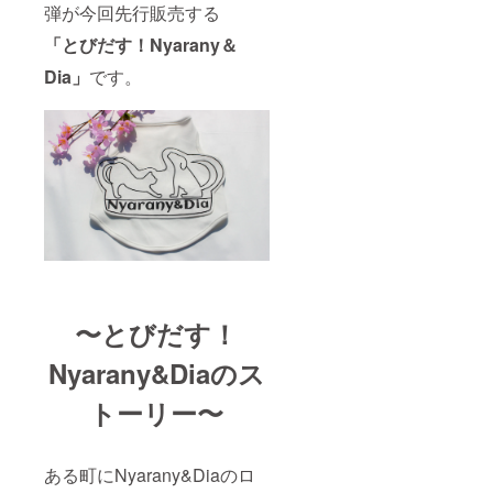
弾が今回先行販売する
y.dia@g
mail.co
「とびだす！Nyarany＆
m宛に
ご質問
Dia」
です。
してく
ださ
い。 注
意事項
・本リ
ターン
はオー
ダーメ
イドで
はな
く、
ペット
服のデ
ザイン
〜とびだす！
権にな
りま
す。 ・
Nyarany&Diaのス
販売管
理権は
トーリー〜
Nyaran
y&Dia
に帰属
しま
ある町にNyarany&Diaのロ
す。 ・