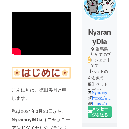
Nyaran
yDia
群馬県
初めてのプ
ロジェクト
です
【ペットの
命を救う
服】ペット
こんにちは、徳田美月と申
服ブランド
NyaranyDia
の
します。
https://www.instagram.com/nyaranydia/
Nyarany&Dia
https://nyaranydia.theshop.jp/
メッセー
日本中に犬
私は2021年3月23日から、
ジを送る
猫の心肺蘇
Nyrarany&Dia（ニャラニー
生法を広め
アンドダイヤ）
のブランド
るため、