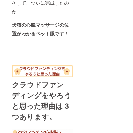
そして、ついに完成したの
ペット
服を作
が
りませ
んか？
値段：
犬猫の心臓マッサージの位
250,000
円 個
置がわかるペット服
です！
数：1個
備考：
お手
紙、パ
ンフ
レッ
ト、
ペット
服は郵
送 動画
クラウドファン
はメー
ルにて
ディングをやろう
送らせ
ていた
だきま
と思った理由は３
す。 こ
ちらの
つあります。
プラン
の詳し
い内容
支援者