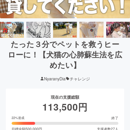
たった３分でペットを救うヒー
ローに！【犬猫の心肺蘇生法を広
めたい】
NyaranyDia
チャレンジ
現在の支援総額
113,500
円
終了
22
%達成
目標金額
500,000
円
支援者数
27
人