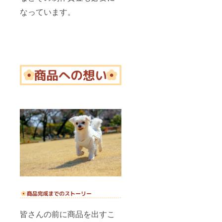
いる、
なっています。
もしく
は飼っ
たこと
がある
方 ご購
入後の
流れ
2021年
4月 購
入 2021
年6月
クラウ
ドファ
ンディ
ング終
了
初回テ
レビ電
話面談
2021年
7月 2
回目の
テレビ
電話面
皆さんの前に商品を出すこ
談 2021