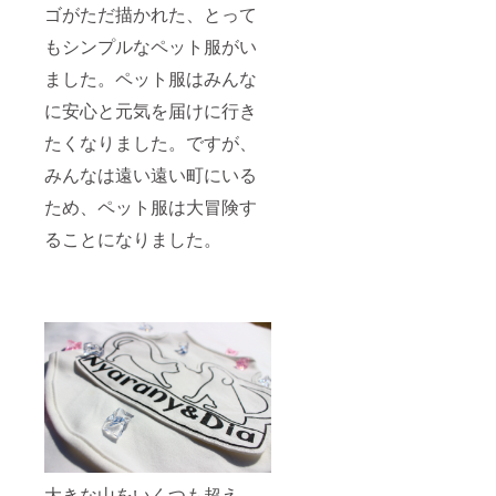
ゴがただ描かれた、とって
支援者
様また
もシンプルなペット服がい
は、当
社の問
ました。ペット服はみんな
題によ
り生産
に安心と元気を届けに行き
が不可
能に
たくなりました。ですが、
なった
場合の
みんなは遠い遠い町にいる
ご返金
ため、ペット服は大冒険す
は致し
かねま
ることになりました。
す。
大きな山をいくつも超え、