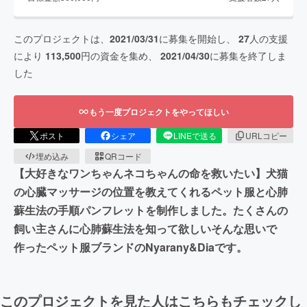
このプロジェクトは、
2021/03/31
に募集を開始し、
27
人の支援
により
113,500
円の資金を集め、
2021/04/30
に募集を終了しま
した
もう一度プロジェクトをやってほしい
ポスト
シェア
LINEで送る
URLコピー
埋め込み
QRコード
【大好きなワンちゃんネコちゃんの命を救いたい】犬猫
の心臓マッサージの位置を教えてくれるペット服と心肺
蘇生法の手順パンフレットを制作しました。たくさんの
飼い主さんに心肺蘇生法を知って欲しいそんな思いで
作ったペット服ブランドのNyarany&Diaです。
このプロジェクトを見た人はこちらもチェックし