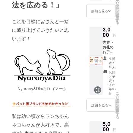
ていな
の
法を広める！」
リ
くて
タ
ー
も、心
ン
詳細を見る
を
肺蘇生
選
択
法をお
す
これを目標に皆さんと一緒
る
手頃価
3,0
格で知
に盛り上げていきたいと思
りた
00
円
います！
い！そ
内容 ・
んな方
お礼の
のため
お手紙
に、心
・心肺
肺蘇生
支援
蘇生法
法パン
者：
パンフ
フレッ
13人
レット
トの
お届
現物 ・
PDFを
け予
心肺蘇
メール
定：
生法動
2021
にて送
Nyarany&Diaのロゴマーク
年06
画 説明
らせて
こ
月
「ペッ
頂きま
の
リ
ト服欲
す。ま
タ
ー
しいけ
た「現
ン
詳細を見る
を
ど、サ
物も欲
選
択
イズが
しいけ
す
私は幼い頃からワンちゃん
る
合わな
どデー
5,0
い」そ
タも欲
ネコちゃんが大好きで、高
んな方
00
しい」
円
にオス