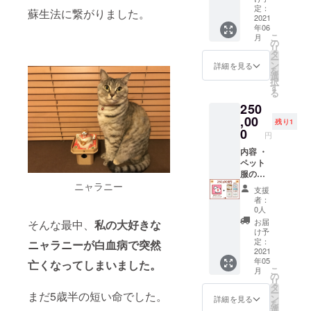
手紙 ・
購入検
定：
3,000円
蘇生法に繋がりました。
心肺蘇
2021
討あり
個数：
年06
生法パ
がとう
無制限
こ
月
ンフ
ござい
の
備考：
リ
レット
ます！
タ
どちら
ー
現物 ・
これか
ン
も郵送
詳細を見る
を
心肺蘇
らも
選
させて
択
生法の
Nyaran
す
いただ
る
動画 説
y&Dia
きま
250
明
は大型
す。
Nyaran
,00
犬など
残り1
y&Dia
多くの
0
円
のペッ
種類に
ト服第
内容 ・
対応し
一弾
ペット
たペッ
「とび
服のデ
ト服を
だす！
ザイン
ニャラニー
作って
支援
Nyaran
・とび
いきま
者：
y&Dia
だす！
す。そ
0人
」先行
Nyaran
の時
お届
そんな最中、
私の大好きな
販売！
y&Dia
に、少
け予
限定47
ペット
しでも
定：
ニャラニーが白血病で突然
個にな
服 ・お
2021
お買い
年05
りま
礼のお
亡くなってしまいました。
求めや
こ
月
す。愛
手紙 ・
すく購
の
リ
犬愛猫
心肺蘇
入して
タ
ー
まだ5歳半の短い命でした。
のサイ
生法パ
いただ
ン
詳細を見る
を
ズを確
ンフ
けるよ
選