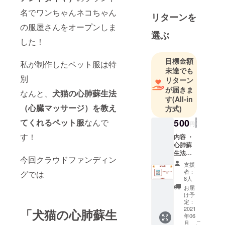
ペット服の
名でワンちゃんネコちゃん
リターンを
販売やデザ
の服屋さんをオープンしま
イン、心肺
選ぶ
した！
蘇生法パン
フレットを
目標金額
私が制作したペット服は特
制作してい
未達でも
ます！
別
リターン
が届きま
なんと、
犬猫の心肺蘇生法
す
(All-in
（心臓マッサージ）を教え
方式)
てくれるペット服
なんで
500
円
す！
内容 ・
心肺蘇
生法パ
今回クラウドファンディン
ンフ
支援
レット
者：
グでは
のPDF
8人
説明
お届
ペット
け予
を飼っ
定：
ていて
2021
「犬猫の心肺蘇生
年06
も飼っ
こ
月