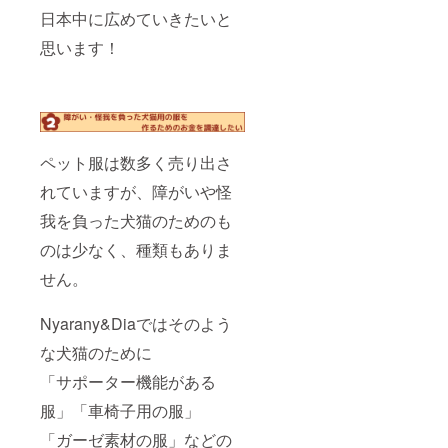
成させ
日本中に広めていきたいと
ていた
だきま
思います！
す。最
終的に
は私た
ちから
デザイ
ン案を
いくつ
ペット服は数多く売り出さ
か提案
し、支
れていますが、障がいや怪
援者様
我を負った犬猫のためのも
にそち
らを確
のは少なく、種類もありま
認して
いただ
せん。
き、そ
の中か
ら本生
Nyarany&Diaではそのよう
産させ
ていた
な犬猫のために
だく服
を選ん
「サポーター機能がある
でいた
服」「車椅子用の服」
だけま
す。支
「ガーゼ素材の服」などの
援者様