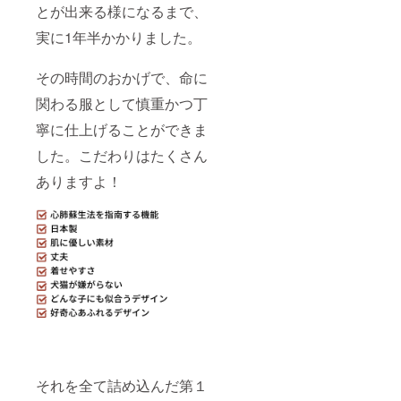
とが出来る様になるまで、
年8月
3回目の
実に1年半かかりました。
テレビ
電話面
談 2021
その時間のおかげで、命に
年9月
サンプ
関わる服として慎重かつ丁
ル作成
2021年
寧に仕上げることができま
10月
本生産
した。こだわりはたくさん
2021年
ありますよ！
12月 販
売開始
現在の
予定で
すの
で、大
幅に変
更され
る可能
性がご
ざいま
す。 ご
興味が
ある方
は、
それを全て詰め込んだ第１
nyaran