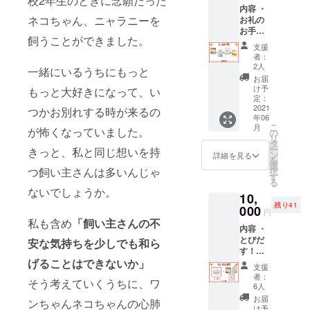
校2年生のときに念願だった
そんな
内容 ・
スメな
方にも
ネコちゃん、ニャラニーを
お礼の
のがこ
オスス
お手紙
ちらの
メ！ 値
飼うことができました。
・心肺
プラ
段：500
支援
蘇生法
ン。服
円 個
者：
パンフ
を持っ
数：無
2人
一緒にいるうちにもっと
レット
ていな
制限 備
お届
現物 ・
くても
考：
け予
もっと大好きになって、い
心肺蘇
わかり
定：
メール
生法の
2021
やすく
つかお別れする時が来るの
にて送
年06
動画 ・
心肺蘇
らせて
こ
月
が怖くなっていました。
500円
生法が
の
いただ
リ
offクー
学べる
タ
きま
ー
きっと、私と同じ想いを持
ポン
こちら
ン
す。
詳細を見る
を
（有効
のパン
選
つ飼い主さんは多いんじゃ
択
期限
フレッ
す
る
2021/6/
トと動
ないでしょうか。
10,
1~2022/
画があ
残り41
5/31）
000
れば、
円
説明
あなた
私も含め
「飼い主さんの不
内容 ・
「買い
も立派
とびだ
たいけ
安な気持ちを少しでも和ら
なペッ
す！
どサイ
トの
げることはできないか」
Nyaran
ズが合
ヒー
支援
y&Dia
わない
ローに
者：
そう考えていくうちに、ワ
ペット
気がす
なれま
6人
服 ・お
る・・
す。 値
お届
ンちゃんネコちゃんの心肺
礼のお
・」 ご
段：
け予