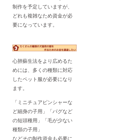
にして
制作を予定していますが、
いただ
くこと
どれも複雑なため資金が必
は面談
だけで
要になっています。
すの
で、デ
ザイン
などに
自信が
なくて
も問題
心肺蘇生法をより広めるた
ござい
ませ
めには、多くの種類に対応
ん。 支
したペット服が必要になり
援の条
件 ・日
ます。
本在住
の方 ・
テレビ
「ミニチュアピンシャーな
電話が
可能
ど細身の子用」「パグなど
で、会
話に支
の短頭種用」「毛が少ない
障がな
い方 ・
種類の子用」
犬猫を
などその制作資金も必要に
飼って