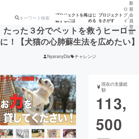
新
ロ
規
グ
会
プロジェクトを掲
はじ
プロジェクト
/
載するには
める
をさがす
イ
員
ン
登
たった３分でペットを救うヒーロー
録
に！【犬猫の心肺蘇生法を広めたい】
人気のプロ
注目のリ
注目の新着プロ
募集終了が近いプ
もうすぐ公開
NyaranyDia
チャレンジ
ジェクト
ターン
ジェクト
ロジェクト
されます
アート・写真
音楽
現在の支援総
額
113,
テクノロジー・ガジェット
ゲーム・サ
500
映像・映画
書籍・雑誌
ビジネス・起業
チャレンジ