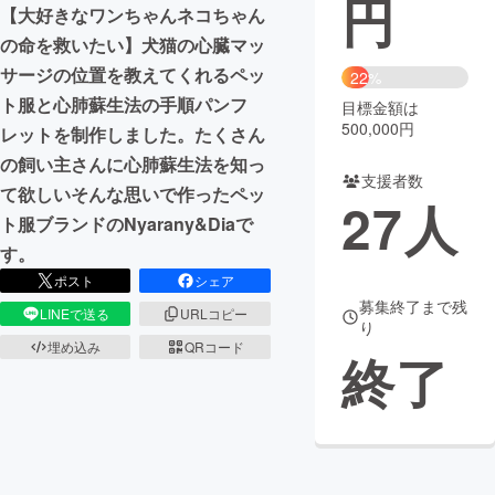
円
【大好きなワンちゃんネコちゃん
まちづくり・地域活性化
の命を救いたい】犬猫の心臓マッ
サージの位置を教えてくれるペッ
22%
ト服と心肺蘇生法の手順パンフ
目標金額は
CAMPFIRE for Social Good
CAMPFIRE Creation
500,000円
レットを制作しました。たくさん
CAMPFIREふるさと納税
machi-ya
コミュニティ
の飼い主さんに心肺蘇生法を知っ
支援者数
て欲しいそんな思いで作ったペッ
27
人
ト服ブランドのNyarany&Diaで
す。
ポスト
シェア
募集終了まで残
LINEで送る
URLコピー
り
埋め込み
QRコード
終了