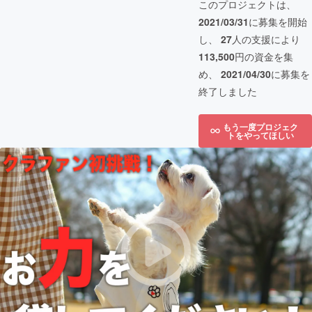
このプロジェクトは、
2021/03/31
に募集を開始
し、
27
人の支援により
113,500
円の資金を集
め、
2021/04/30
に募集を
終了しました
もう一度プロジェク
トをやってほしい