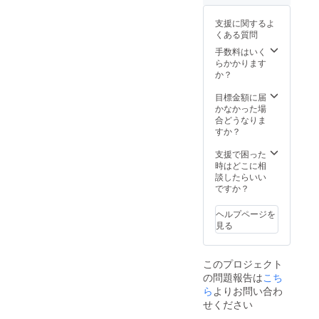
力、潤
ドル】
いを実
のお届
支援に関するよ
感頂け
け 今話
くある質問
ます！
題のプ
シッカ
ラセン
手数料はいく
リ振っ
タ９
らかかります
てご使
５％配
か？
用くだ
合美容
さい。
液「ル
目標金額に届
理想の
ジュ」
かなかった場
自まつ
☆エス
合どうなりま
毛を育
テサロ
すか？
てるま
ン専売
つ育美
品☆ハ
支援で困った
容液☆
リ、弾
時はどこに相
こちら
力、潤
談したらいい
もプラ
いを実
ですか？
センタ
感頂け
高配
ます！
ヘルプページを
合！ま
シッカ
見る
つ育に
リ振っ
必須成
てご使
分「リ
用くだ
このプロジェクト
デンシ
さい。
の問題報告は
こち
ル、
理想の
キャピ
自まつ
ら
よりお問い合わ
キシ
毛を育
せください
ル、ワ
てるま