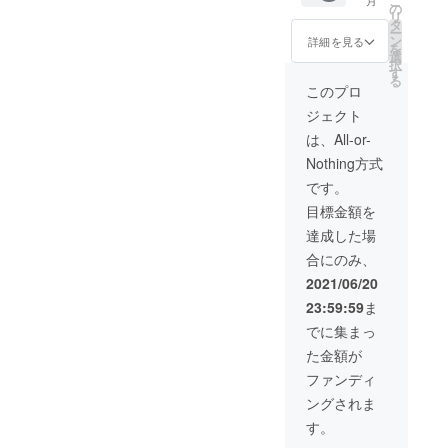
こ
月
数券を
さい。
フェイ
にある
の
ので
リ
お渡し
IPL/SH
シャ
ものに
タ
少々発
ー
致しま
R併用脱
ル、
限りが
ン
送にお
詳細を見る
を
す。
毛☆脱
光・
ござい
選
時間い
択
毛効果
ワック
ますこ
す
ただく
る
の出や
ス脱
とをご
可能性
このプロ
すい光
毛、ネ
了承願
がござ
ジェクト
方式で
イル
いま
いま
施術を
等、当
す。 ※
す。
は、All-or-
行いま
店の全
ご予約
Nothing方式
す。
メ
方法を
【美容
ニュー
メール
です。
液＆ま
を１日
で送ら
目標金額を
つ毛育
２時間
せてい
毛美容
の枠で
ただき
達成した場
液】 今
通い放
ます。
合にのみ、
話題の
題とさ
プラセ
せてい
2021/06/20
ンタ９
ただき
23:59:59
ま
５％配
ます！
合美容
【美容
でに集まっ
液「ル
液＆ま
た金額が
ジュ」
つ毛育
☆エス
毛美容
ファンディ
テサロ
液＆ハ
ングされま
ン専売
ンドメ
品☆ハ
イド
す。
リ、弾
キャン