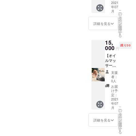
今話題
2021
ものを
ださ
年07
のプラ
２点☆
い。
こ
月
センタ
キャン
の
リ
９５％
ドルの
タ
ー
配合美
炎で是
ン
詳細を見る
を
容液
非癒さ
選
択
「ル
れてく
す
る
ジュ」
ださい
15,
☆エス
ませ。
残り30
テサロ
000
ギフト
円
ン専売
ボック
【オイ
品☆ハ
スに包
ルマッ
リ、弾
装しお
サージ
力、潤
送りさ
９０分
いを実
せてい
支援
＆ハン
感頂け
ただき
者：
ド・
ます！
ます。
0人
フット
シッカ
※作成に
お届
ジェル
リ振っ
お時間
け予
ネイル
てご使
定：
いただ
☆チ
2021
用くだ
きます
年07
ケッ
さい。
ので
こ
月
ト】 ☆
理想の
の
少々発
リ
３つの
自まつ
タ
送にお
ー
メ
毛を育
ン
時間い
詳細を見る
を
ニュー
てるま
選
ただく
択
からお
つ育美
す
可能性
る
好みの
容液☆
がござ