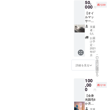
50,
もので
こちら
いま
残り20
３回分
000
もプラ
す。
円
ご利用
センタ
【オイ
いただ
高配
ルマッ
けま
合！ま
サージ
す。 オ
つ育に
１２０
イル
必須成
支援
分☆６
マッ
分「リ
者：
回チ
サージ
デンシ
0人
ケッ
は日々
ル、
お届
ト】
の疲れ
キャピ
け予
日々の
を癒し
定：
キシ
疲れを
2021
ます！
ル、ワ
年07
癒しま
一人一
イド
こ
月
す！特
人に合
の
ラッ
リ
製アロ
わせた
タ
シュ」
ー
マオイ
手技で
ン
配合☆
詳細を見る
を
ルを使
シッカ
選
※どちら
択
用し一
リマッ
す
か選ん
る
人一人
サージ
でいた
100
に合わ
させて
だきま
せた手
,00
いただ
す プラ
残り10
技で
きま
0
ス、当
円
シッカ
す！ ※
店のス
リマッ
【全身
法令に
タッフ
サージ
光脱毛6
基づく
でもあ
させて
か月間
行為、
り
いただ
通い放
診療行
「Candl
支援