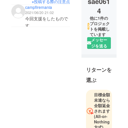
sae061
※投稿する際の注意点
campfiremania
4
2021/06/20 21:02
他に1件の
今回支援をしたもので
プロジェク
す。
トを掲載し
all-in 方式でないため、
ています
支援不可能になりそう
メッセー
です。
ジを送る
ぜひ、all-inで再チャレ
ンジしてください。
リターンを
選ぶ
目標金額
未達なら
全額返金
されます
(All-or-
Nothing
方式)