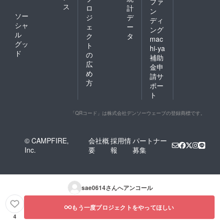
ファ
ス
ロ
計
ン
ソー
ジ
デ
ディ
シャ
ェ
ー
ング
ル
ク
タ
mac
グッ
ト
hi-ya
ド
の
補助
広
金申
め
請サ
方
ポー
ト
「QRコード」は株式会社デンソーウェーブの登録商標です。
© CAMPFIRE,
会社概
採用情
パートナー
Inc.
要
報
募集
sae0614
さんへアンコール
もう一度プロジェクトをやってほしい
4