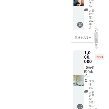
きま
題】※お
為では
e
者：
す！ １
肌の負
ござい
LUME
3人
回１２
担を考
ませ
」の
お届
０分、
慮し最
ん。効
キャン
け予
半年間
短２週
果には
定：
ドル
で６回
間はあ
2021
個人差
アー
年07
分の消
けてい
がござ
ティス
こ
月
化をお
ただき
います
の
トが作
リ
願いい
ます！
ことを
タ
成した
ー
たしま
顔から
予めご
ン
オリジ
詳細を見る
を
す。 ※
VIOも全
了承く
選
ナル
択
有効期
身ご利
ださ
す
キャン
る
限：チ
用いた
い。 ハ
ドルを
1,0
ケット
だけま
ンドｏ
お届け
お届け
す。美
00,
ｒフッ
しま
残り3
月含み6
肌も叶
トご選
000
す！ ギ
円
か月有
う光脱
択いた
フト
効 ※御
毛☆男
【6か月
だけま
ボック
予約方
女共に
間☆全
す。お
スに包
法を
全身脱
メ
好みの
装しお
メール
毛する
ニュー
デザイ
送りさ
支援
で送ら
時代に
通い放
ンにさ
せてい
者：
せてい
なって
題】 オ
せてい
ただき
0人
ただき
おりま
イル
ただき
ます。
お届
ます。
す！是
マッ
ます。
※作成に
け予
初回ご
非お得
サー
※材料、
定：
お時間
来店の
にご利
ジ、痩
2021
カラー
いただ
年07
際に回
用くだ
身、
は当店
きます