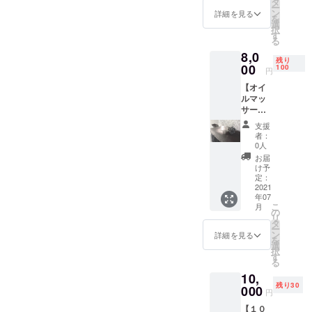
ださい
タ
ー
ンにさ
ませ。
ン
詳細を見る
を
せてい
ギフト
選
択
ただき
ボック
す
る
ます。
スに包
8,0
※材料、
装しお
残り
カラー
00
送りさ
100
円
は当店
せてい
【オイ
にある
ただき
ルマッ
ものに
ます。
サージ
限りが
※作成に
９０分
ござい
お時間
支援
チケッ
ますこ
いただ
者：
ト】
とをご
きます
0人
日々の
了承願
ので
お届
疲れを
いま
少々発
け予
癒しま
す。 ※
定：
送にお
す！一
2021
チケッ
時間い
年07
人一人
トを
ただく
こ
月
に合わ
メール
の
可能性
リ
せた手
で送ら
タ
がござ
ー
技で
せてい
ン
いま
詳細を見る
を
シッカ
ただき
選
す。
択
リマッ
ます。
す
る
サージ
ご来店
10,
させて
の際に
残り30
いただ
000
拝見さ
円
きま
せてい
【１０
す！ ※
ただき