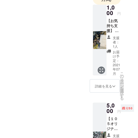
1,0
00
円
【お気
持ち支
援】 無
条件で
支援
応援し
者：
ていた
1人
だける
お届
方、是
け予
非お願
定：
いいた
2021
年07
しま
こ
月
す。 感
の
リ
謝の気
タ
ー
持ち込
ン
詳細を見る
を
めて
選
択
【メッ
す
る
セージ
5,0
動画】
残り50
を送ら
00
円
せてい
【１０
ただき
５オリ
ます。
ジナル
☆キャ
支援