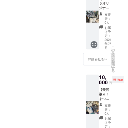
５オリ
チケッ
ます。
ジナル
トを郵
☆キャ
送で送
支援
ンドル
らせて
者：
２点】
いただ
0人
当店の
きま
お届
スタッ
す。ご
け予
フでも
来店の
定：
あり
2021
際に拝
年07
「Candl
見させ
こ
月
e
ていた
の
リ
LUME
だきま
タ
ー
」の
す。 ※
ン
詳細を見る
を
キャン
法令に
選
択
ドル
基づく
す
る
アー
行為、
10,
ティス
診療行
残り50
トが作
000
為では
円
成した
ござい
【美容
オリジ
ませ
液ｏｒ
ナル
ん。効
まつ毛
キャン
果には
育毛美
ドルを
個人差
支援
容液】
お届け
がござ
者：
＆ハン
しま
います
0人
ドメイ
す！タ
ことを
お届
ドキャ
イプの
予めご
け予
ンドル
異なる
定：
了承く