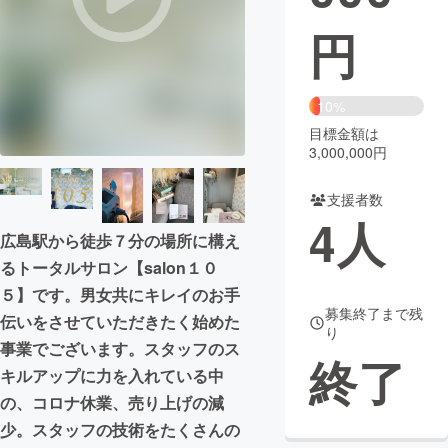
円
まちづくり・地域活性化
CAMPFIRE for Social Good
CAMPFIRE Creation
10%
CAMPFIREふるさと納税
machi-ya
コミュニティ
目標金額は
3,000,000円
支援者数
4
人
広島駅から徒歩７分の場所に構え
るトータルサロン【salon１０
５】です。男女共にキレイのお手
募集終了まで残
伝いをさせていただきたく始めた
り
事業でございます。スタッフのス
終了
キルアップに力を入れている中
の、コロナ休業、売り上げの減
少。スタッフの技術をたくさんの