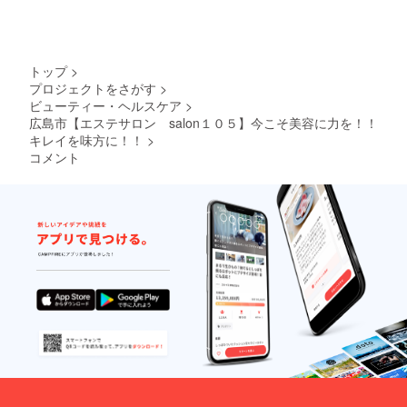
イド
つ育美
ラッ
容液☆
シュ」
こちら
配合☆
もプラ
※作成に
センタ
トップ
>
お時間
高配
プロジェクトをさがす
>
いただ
合！ま
ビューティー・ヘルスケア
>
きます
つ育に
ので
必須成
広島市【エステサロン salon１０５】今こそ美容に力を！！
少々発
分「リ
キレイを味方に！！
>
送にお
デンシ
コメント
時間い
ル、
ただく
キャピ
可能性
キシ
がござ
ル、ワ
いま
イド
す。閉
ラッ
じる ※
シュ」
御予約
配合☆
方法を
プラ
メール
ス、当
で送ら
店のス
せてい
タッフ
ただき
でもあ
ます。
り
初回ご
「Candl
来店の
e
際に通
LUME