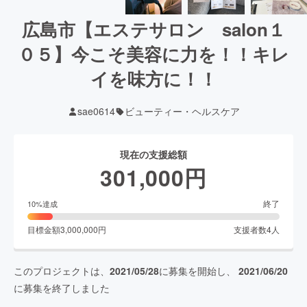
広島市【エステサロン salon１
０５】今こそ美容に力を！！キレ
イを味方に！！
sae0614
ビューティー・ヘルスケア
現在の支援総額
301,000
円
終了
10
%達成
目標金額
3,000,000
円
支援者数
4
人
このプロジェクトは、
2021/05/28
に募集を開始し、
2021/06/20
に募集を終了しました