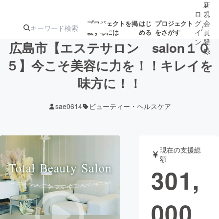
新
ロ
規
グ
会
プロジェクトを掲
はじ
プロジェクト
/
載するには
める
をさがす
イ
員
ン
登
広島市【エステサロン salon１０
録
５】今こそ美容に力を！！キレイを
味方に！！
人気のプロ
注目のリ
注目の新着プロ
募集終了が近いプ
もうすぐ公開
ジェクト
ターン
ジェクト
ロジェクト
されます
sae0614
ビューティー・ヘルスケア
アート・写真
音楽
現在の支援総
テクノロジー・ガジェット
ゲーム・サ
額
301,
映像・映画
書籍・雑誌
000
ビジネス・起業
チャレンジ