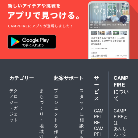
い放題
」の
チケッ
キャン
トをお
ドル
渡し致
アー
しま
ティス
す。
トが作
成した
オリジ
ナル
キャン
ドルを
お届け
しま
す！ ギ
フト
ボック
カテゴリー
起案サポート
サ
CAMP
スに包
ー
FIRE
装しお
テク
ま
プ
ス
送りさ
ビ
につい
せてい
ノロ
ち
ロ
タ
ス
て
ただき
ジー
づ
ジ
ッ
ます。
・ガ
く
ェ
フ
※作成に
CAM
CAMP
ジェ
り
ク
に
お時間
PFI
FIREと
ット
・
ト
相
いただ
RE
は
きます
地
を
談
CAM
あんし
ので
域
作
す
PFI
ん・安
少々発
活
る
る