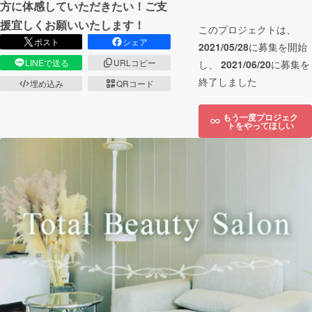
方に体感していただきたい！ご支
援宜しくお願いいたします！
このプロジェクトは、
ポスト
シェア
2021/05/28
に募集を開始
LINEで送る
URLコピー
し、
2021/06/20
に募集を
終了しました
埋め込み
QRコード
もう一度プロジェク
トをやってほしい