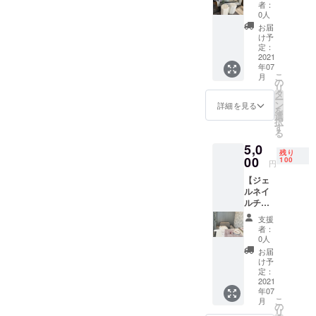
ンド
者：
ル】 当
0人
店のス
お届
タッフ
け予
でもあ
定：
り
2021
年07
「Candl
こ
月
e
の
リ
LUME
タ
ー
」の
ン
詳細を見る
を
キャン
選
択
ドル
す
る
アー
5,0
ティス
残り
トが作
00
100
円
成した
【ジェ
オリジ
ルネイ
ナル
ルチ
キャン
ケッ
ドルを
支援
ト】 ハ
お届け
者：
ンドｏ
しま
0人
ｒフッ
す！
お届
トご選
キャン
け予
択いた
ドルの
定：
だけま
2021
炎で是
年07
す。お
非癒さ
こ
月
好みの
れてく
の
リ
デザイ