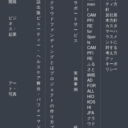
開発
誌
トをお
ク
サ
ティ方
men
渡し致
出
ラ
ポ
針
t
しま
版
ウ
ー
反社基
CAM
す。
ビジ
ビ
ド
ト
本方針
PFI
ネ
ュ
フ
サ
カスタ
RE
ス・
ー
ァ
ー
マーハ
for
起業
テ
ン
ビ
ラスメ
Spor
ィ
デ
ス
ントに
ts
ー
ィ
対する
CAM
・
ン
考え方
PFI
ヘ
グ
クッ
RE
ル
と
キーポ
ふる
ス
は
リシー
さと
ケ
プ
実
納税
ア
ロ
施
AD
アー
舞
ジ
事
FOR
ト・
台
ェ
例
ALL
写真
・
ク
HIO
パ
ト
KOS
フ
の
HI
ォ
作
JFA
ー
り
クラ
マ
方
ウド
ン
プ
統