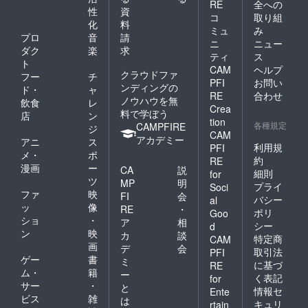
送にお
RE
全への
性
資
時間い
コ
取り組
化
料
ただく
ミュ
み
可能性
プロ
音
請
ニ
ニュー
がござ
ダク
楽
求
ティ
ス
いま
ト
CAM
ヘルプ
す。閉
クラウドファ
フー
チ
じる ※
PFI
お問い
ンディングの
ド・
ャ
通い放
RE
合わせ
ノウハウを無
飲食
レ
題有効
Crea
料で学ぼう
期限：
店
ン
tion
チケッ
各種規定
CAMPFIRE
ジ
CAM
トお届
アカデミー
アニ
ス
け月含
利用規
PFI
メ・
ポ
み6か月
約
RE
漫画
ー
有効 ※
CA
説
細則
for
御予約
ツ
MP
明
プライ
Soci
方法を
ファ
映
FI
会
バシー
al
メール
ッ
像
RE
・
ポリ
で送ら
Goo
ショ
・
ア
相
せてい
シー
d
ン
映
ただき
カ
談
特定商
CAM
ます。
画
デ
会
取引法
PFI
初回ご
ゲー
書
ミ
に基づ
RE
来店の
ム・
籍
ー
く表記
for
際に通
サー
・
と
い放題
情報セ
Ente
ビス
雑
は
チケッ
キュリ
rtain