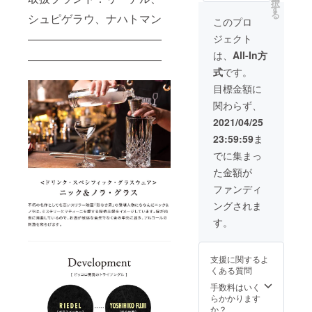
択
料込）
す
る
シュピゲラウ、ナハトマン
このプロ
————————————
ジェクト
は、
All-In方
————————————
式
です。
目標金額に
関わらず、
2021/04/25
23:59:59
ま
でに集まっ
た金額が
ファンディ
ングされま
す。
支援に関するよ
くある質問
手数料はいく
らかかります
か？