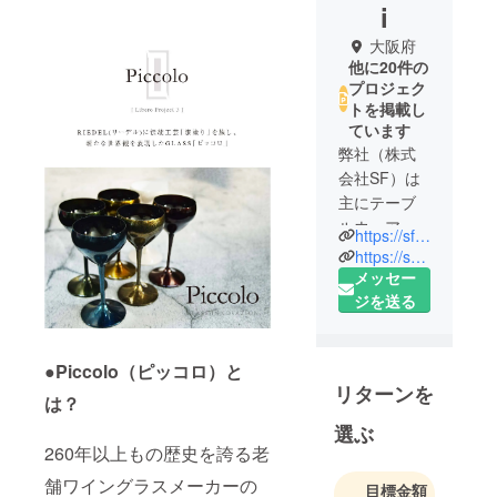
i
大阪府
他に20件の
プロジェク
トを掲載し
ています
弊社（株式
会社SF）は
主にテーブ
ルウェアに
https://sfsf.jp
関する企業
https://sarakari.jp/
です。
メッセー
ジを送る
「POUR LE
CHEF」とい
●Piccolo（ピッコロ）と
う商標でミ
リターンを
シュラン店
は？
などの高級
選ぶ
飲食店やホ
260年以上もの歴史を誇る老
テル、旅館
舗ワイングラスメーカーの
目標金額
などに業務