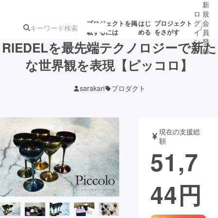
新
ロ
規
グ
会
プロジェクトを掲
はじ
プロジェクト
/
載するには
める
をさがす
イ
員
ン
登
RIEDELを最先端テクノロジーで新た
録
な世界観を表現【ピッコロ】
人気のプロ
注目のリ
注目の新着プロ
募集終了が近いプ
もうすぐ公開
sarakari
プロダクト
ジェクト
ターン
ジェクト
ロジェクト
されます
アート・写真
音楽
現在の支援総
額
51,7
テクノロジー・ガジェット
ゲーム・サ
44
円
映像・映画
書籍・雑誌
ビジネス・起業
チャレンジ