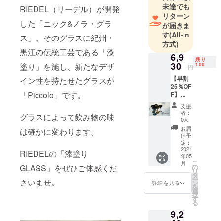
未達でも
RIEDEL（リーデル）が開発
用の高品質
リターン
な食器とし
した「ニック&ノラ・グラ
が届きま
てご利用い
す
(All-in
ス」。そのグラスに紀州・
ただいてお
方式)
黒江の伝統工芸である「漆
ります。ま
6,9
残り
た、お客様
30
100
塗り」を施し、新たなデザ
円
に毎月コー
【早割
イン性を持たせたグラスが
スがわりに
25％OF
「Piccolo」です。
F】
様々な種類
Piccolo
支援
の食器を
（1脚）
者：
グラスによって飲み物の味
販売予
使って欲し
0人
定価
お届
いという思
は確かに変わります。
格：
け予
いから、
9,240円
定：
（税
2021
テーブル
RIEDELの「漆塗り
年05
込・送
ウェアのサ
こ
月
料込）
の
GLASS」をぜひご体感くだ
リ
ブスクサー
25%OF
タ
ー
F
さいませ。
ン
詳細を見る
ビス「サラ
を
選
カリ」を運
択
す
る
営しており
9,2
ます。