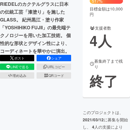
517%
RIEDELのカクテルグラスに日本
目標金額は10,000
まちづくり・地域活性化
の伝統工芸「漆塗り」を施した
円
GLASS。 紀州黒江・塗り作家
「YOSHIHIKO FUJII」の最先端テ
支援者数
CAMPFIRE for Social Good
CAMPFIRE Creation
4
人
クノロジーを用いた加工技術。 個
CAMPFIREふるさと納税
machi-ya
コミュニティ
性的な形状とデザイン性により、
コーディネートを華やかに演出。
ポスト
シェア
募集終了まで残
り
LINEで送る
URLコピー
終了
埋め込み
QRコード
このプロジェクトは、
2021/03/12
に募集を開始
し、
4
人の支援により