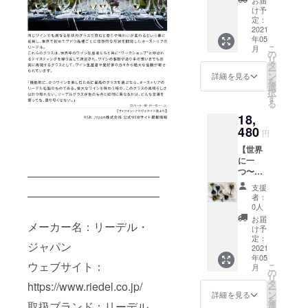
売予定
け予
価格：
定：
18,480
2021
年05
円（税
こ
月
込・送
の
リ
料込）
タ
ー
の
ン
詳細を見る
を
30％OF
選
択
F
す
る
18,
480
円
【世界
に一
つ〜完
————————————
全ハン
支援
ドメイ
————————————
者：
ド〜】
0人
Piccolo
お届
メーカー名：リーデル・
（2脚
け予
セッ
定：
ジャパン
ト） 販
2021
年05
売予定
ウェブサイト：
こ
月
価格：
の
リ
18,480
タ
https://www.riedel.co.jp/
ー
円（税
ン
詳細を見る
を
込・送
取扱ブランド：リーデル、
選