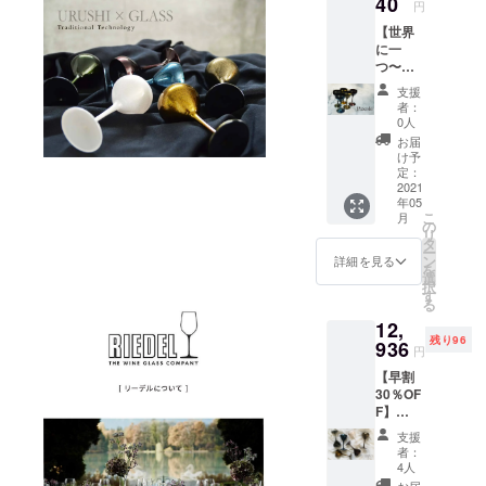
40
円
【世界
に一
つ〜完
全ハン
支援
ドメイ
者：
ド〜】
0人
Piccolo
お届
（1脚）
け予
販売予
定：
定価
2021
年05
格：
こ
月
9,240円
の
リ
（税
タ
ー
込・送
ン
詳細を見る
を
料込）
選
択
す
る
12,
残り96
936
円
【早割
30％OF
F】
Piccolo
支援
（2脚
者：
セッ
4人
ト） 販
お届