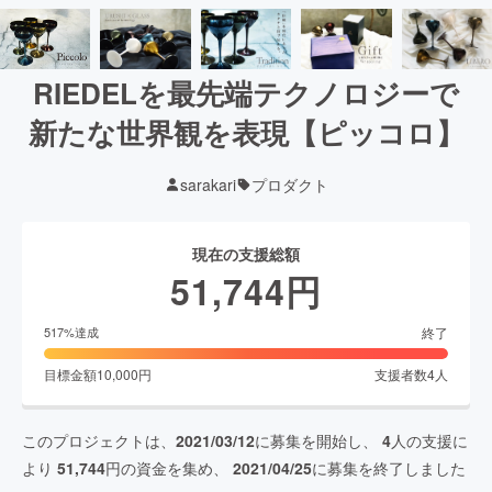
RIEDELを最先端テクノロジーで
新たな世界観を表現【ピッコロ】
sarakari
プロダクト
現在の支援総額
51,744
円
終了
517
%達成
目標金額
10,000
円
支援者数
4
人
このプロジェクトは、
2021/03/12
に募集を開始し、
4
人の支援に
より
51,744
円の資金を集め、
2021/04/25
に募集を終了しました