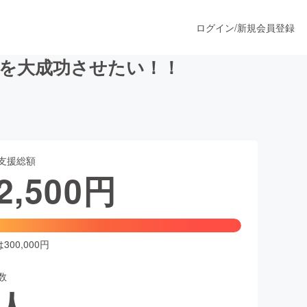
ログイン
/
新規会員登録
演を大成功させたい！！
うすぐ公開されます
支援総額
プロダクト
2,500
円
ファッション
スポーツ
00,000円
数
ア
ソーシャルグッド
人