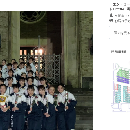
という二
・エンドロー
る人をチ
ドロールに掲
「両想い
支援者：6
お届け予定
詳細を見
Twitter、