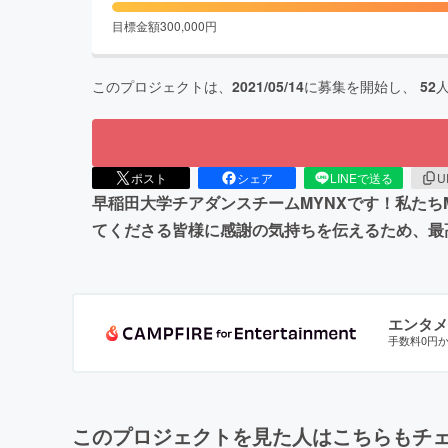
目標金額
300,000
円
このプロジェクトは、
2021/05/14
に募集を開始し、
52
ポスト
シェア
LINEで送る
U
早稲田大学チアダンスチームMYNXです！私たち
てくださる皆様に感謝の気持ちを伝えるため、最
エンタメ
手数料0円
このプロジェクトを見た人はこちらもチ