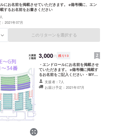
大目標を掲げ、全国大会で1位を獲ること、見てい
ルにお名前を掲載させていただきます。 ※備考欄に、エン
アするだけでなく、たくさんのひとから愛される
載するお名前をお書きください
のチア」をすることを目指しています！
人
：2021年07月
このリターンを選択する
る
blog、YouTubeはこちらから💘👇👇👇
3,000
円
残り
13
・エンドロールにお名前を掲載させ
ていただきます。 ※備考欄に掲載す
るお名前をご記入ください ・MYNX
メンバーからのお礼のメッセージ
支援者：7人
カードをお渡しします。 ・2階席の
お届け予定：2021年07月
チケットを列に並ばずにご用意いた
します。 ※チケットは1回の支援に
つき2枚までご用意します。先着順
のチケットブースにてご自身でお取
りいただくことも可能ですが、こち
らでご用意する場合は優先的に支援
者様のご希望通りの席をお取りしま
す。画像をご参照の上、指定範囲の
中からご希望の席を選び備考欄にお
書きください。支援者様の中で希望
が被った場合は先着順とさせて頂き