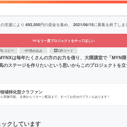
人の支援により
692,500
円の資金を集め、
2021/06/15
に募集を終了しま
もう一度プロジェクトをやってほしい
RLコピー
埋め込み
QRコード
MYNXは毎年たくさんの方のお力を借り、大隈講堂で「MYN
高のステージを作りたいという思いからこのプロジェクトを立
領域特化型クラファン
から実施可能。 企画からリターン配送まで、すべてお任せのプランもあります！
ェックしています