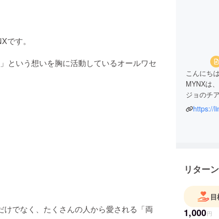
NXです。
」という想いを胸に活動しているオールワセ
こんにちは
MYNXは
ジョのチ
https://
「チアダ
リターン
「大好き
目
だけでなく、たくさんの人から愛される「両
1,000
円