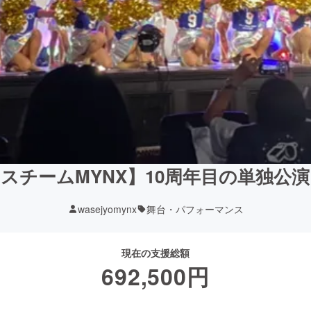
スチームMYNX】10周年目の単独公
wasejyomynx
舞台・パフォーマンス
現在の支援総額
692,500
円