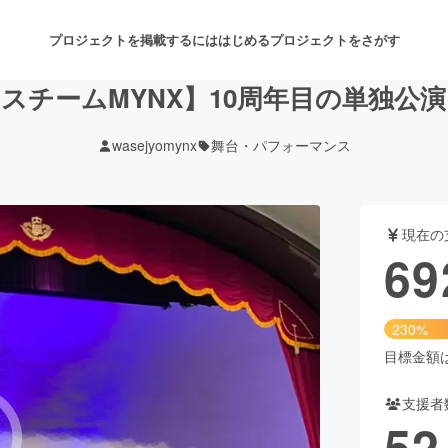
プロジェクトを掲載するには
はじめる
プロジェクトをさがす
スチームMYNX】10周年目の単独公
wasejyomynx
舞台・パフォーマンス
注目のリターン
注目の新着プロジェクト
募集終了が近いプロジェクト
も
現在の
音楽
舞台・パフォーマンス
69
ゲーム・サービス開発
フード・飲食店
230%
書籍・雑誌出版
アニメ・漫画
目標金額は3
支援者
チャレンジ
ビューティー・ヘルスケ
52