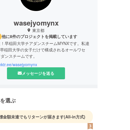
wasejyomynx
東京都
他に8件のプロジェクトを掲載しています
！早稲田大学チアダンスチームMYNXです。私達
、早稲田大学の女子だけで構成されるオールワセ
アダンスチームです。
linktr.ee/wasejyomynx
メッセージを送る
ンス界のトップになること」
を選ぶ
な早稲田で両想いのチアをすること」
標金額未達でもリターンが届きます
(All-in方式)