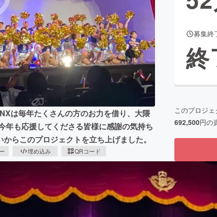
募集終
CAMPFIRE for Social Good
CAMPFIRE Creation
終
CAMPFIREふるさと納税
machi-ya
コミュニティ
このプロジェ
YNXは毎年たくさんの方のお力を借り、大隈
692,500
円の
。今年も応援してくださる皆様に感謝の気持ち
いからこのプロジェクトを立ち上げました。
ピー
埋め込み
QRコード