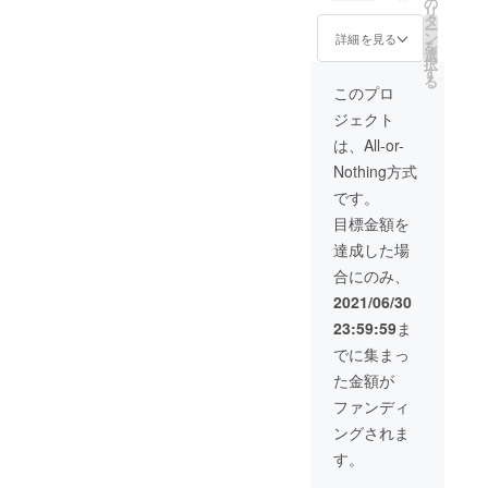
の
リ
す。 7
らでは
タ
ー
万円で
の高級
ン
詳細を見る
を
販売予
感。丁
選
択
定の商
寧に一
す
る
品です
つ一つ
このプロ
が、支
手作業
ジェクト
援者様
で絞っ
には今
た藍染
は、All-or-
回特別
の柄を
Nothing方式
価格に
お楽し
てのご
みいた
です。
提供と
だけま
目標金額を
なって
す。 1
おりま
枚目の
達成した場
すので
デッサ
合にのみ、
何卒よ
ン画の
ろしく
ように
2021/06/30
お願い
前側が
23:59:59
ま
しま
ボタン
す。 送
で留め
でに集まっ
料も無
るデザ
た金額が
料とな
イン
りま
で、生
ファンディ
す。 サ
地のワ
ングされま
イズは
ンピー
MとLが
スと違
す。
ありま
いジレ
す。 M
のよう