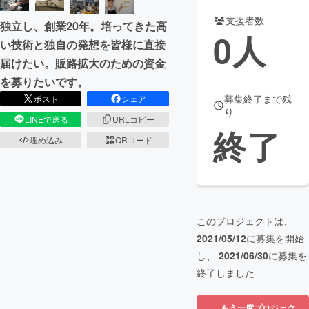
支援者数
独立し、創業20年。培ってきた高
まちづくり・地域活性化
0
人
い技術と独自の発想を皆様に直接
届けたい。販路拡大のための資金
CAMPFIRE for Social Good
CAMPFIRE Creation
を募りたいです。
CAMPFIREふるさと納税
machi-ya
コミュニティ
募集終了まで残
ポスト
シェア
り
LINEで送る
URLコピー
終了
埋め込み
QRコード
このプロジェクトは、
2021/05/12
に募集を開始
し、
2021/06/30
に募集を
終了しました
もう一度プロジェク