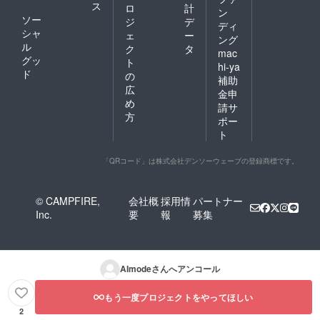
ス
ロ
計
ン
ソー
ジ
デ
ディ
シャ
ェ
ー
ング
ル
ク
タ
mac
グッ
ト
hi-ya
ド
の
補助
広
金申
め
請サ
方
ポー
ト
「QRコード」は株式会社デンソーウェーブの登録商標です。
© CAMPFIRE,
会社概
採用情
パートナー
Inc.
要
報
募集
AImode
さんへアンコール
もう一度プロジェクトをやってほしい
2