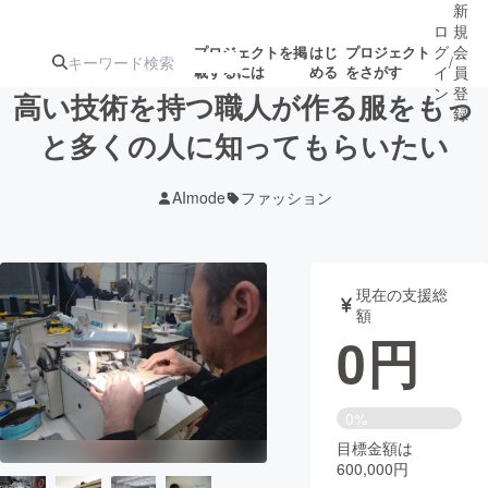
新
ロ
規
グ
会
プロジェクトを掲
はじ
プロジェクト
/
載するには
める
をさがす
イ
員
ン
登
高い技術を持つ職人が作る服をもっ
録
と多くの人に知ってもらいたい
人気のプロ
注目のリ
注目の新着プロ
募集終了が近いプ
もうすぐ公開
AImode
ファッション
ジェクト
ターン
ジェクト
ロジェクト
されます
アート・写真
音楽
現在の支援総
額
0
円
テクノロジー・ガジェット
ゲーム・サ
映像・映画
書籍・雑誌
0%
目標金額は
600,000円
ビジネス・起業
チャレンジ