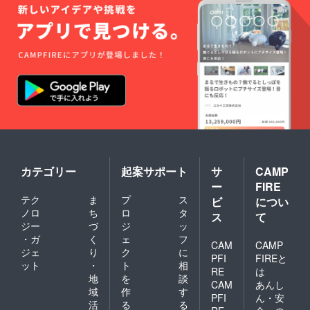
はでき
ません
が、技
術には
自信が
ありま
す。必
ずそこ
ら辺に
はな
い、い
いもの
をお送
りいた
しま
カテゴリー
起案サポート
サ
CAMP
す。 店
ー
FIRE
頭販売
テク
ま
プ
ス
する際
ビ
につい
には１8
ノロ
ち
ロ
タ
ス
て
万円ほ
ジー
づ
ジ
ッ
どで出
・ガ
く
ェ
フ
品する
CAM
CAMP
ジェ
り
ク
に
予定の
PFI
FIREと
ット
・
ト
相
もので
RE
は
すが今
地
を
談
CAM
あんし
回のプ
域
作
す
PFI
ん・安
ロジェ
活
る
る
クトで