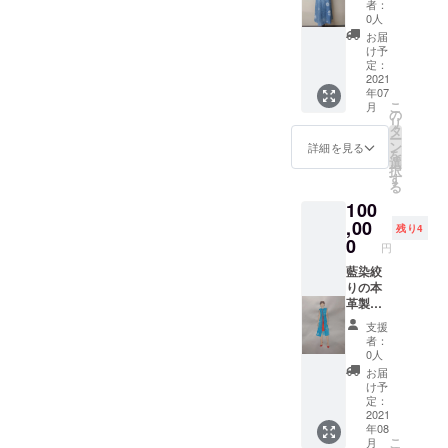
者：
ンワン
0人
ピース
お届
をご提
け予
供させ
定：
ていた
2021
年07
だきま
こ
月
す。 丁
の
リ
寧に一
タ
ー
つ一つ
ン
詳細を見る
を
絞った
選
択
藍染の
す
る
綺麗な
100
柄をお
楽しみ
,00
残り4
いただ
0
円
けま
す。 丸
藍染絞
い模様
りの本
やグラ
革製ワ
デー
ンピー
支援
ション
スをご
者：
がか
提供さ
0人
かって
せてい
お届
いると
ただき
け予
ころが
ます。
定：
絞った
生地と
2021
年08
柄にな
は違う
こ
月
りま
本革な