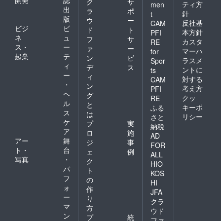
ク
サ
ティ方
men
ズ 着
出
ラ
ポ
針
t
丈
版
ウ
ー
反社基
CAM
105.0c
ビジ
ビ
ド
ト
m バ
本方針
PFI
ネ
ュ
フ
サ
スト
カスタ
RE
ス・
ー
102.5c
ァ
ー
マーハ
for
m ウ
起業
テ
ン
ビ
ラスメ
Spor
エスト
ィ
デ
ス
ントに
ts
96.5cm
ー
ィ
対する
肩幅
CAM
・
ン
35.0cm
考え方
PFI
ヘ
感染症
グ
クッ
RE
対策を
ル
と
キーポ
ふる
徹底し
ス
は
リシー
さと
ていま
ケ
プ
実
納税
す。
ア
ロ
施
AD
アー
舞
ジ
事
FOR
ト・
台
ェ
例
ALL
写真
・
ク
HIO
パ
ト
KOS
フ
の
HI
ォ
作
JFA
ー
り
クラ
マ
方
ウド
ン
プ
統
ファ