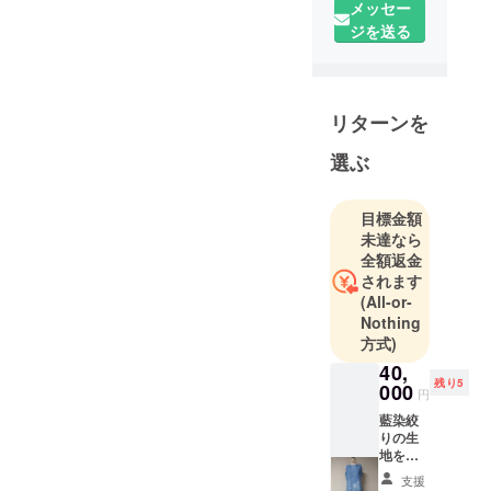
メッセー
ジを送る
リターンを
選ぶ
目標金額
未達なら
全額返金
されます
(All-or-
Nothing
方式)
40,
残り5
000
円
藍染絞
りの生
地を使
用した
支援
コット