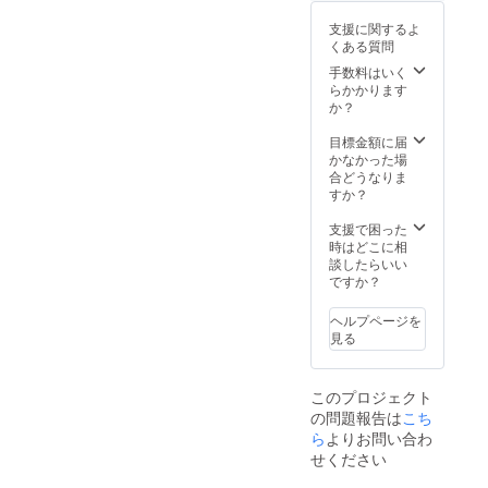
サイ
にコー
支援に関するよ
ズ 着
ト感覚
くある質問
丈
で羽
105.0c
織って
手数料はいく
m バ
着れる
らかかります
スト
と思い
か？
98.5cm
ます。
ウエ
革で藍
目標金額に届
スト
染の絞
かなかった場
92.5cm
りを作
合どうなりま
肩幅
る際も
すか？
34.0cm
手作業
Lサイ
で絞
支援で困った
ズ 着
り、手
時はどこに相
丈
作業で
談したらいい
105.0c
染めま
ですか？
m バ
すので
スト
一つと
ヘルプページを
102.5c
して同
見る
m ウ
じよう
エスト
にはな
96.5cm
りませ
このプロジェクト
肩幅
ん。 写
の問題報告は
こち
35.0cm
真2枚目
※感染症
に、以
ら
よりお問い合わ
対策を
前ポ
せください
徹底し
ケット
ていま
ティッ