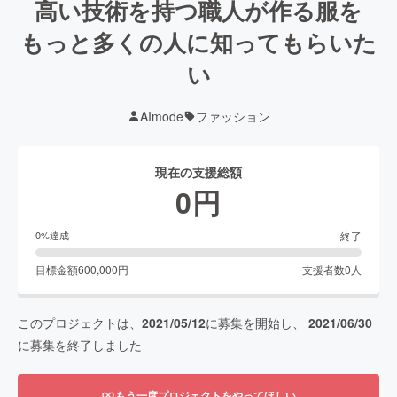
高い技術を持つ職人が作る服を
もっと多くの人に知ってもらいた
い
AImode
ファッション
現在の支援総額
0
円
終了
0
%達成
目標金額
600,000
円
支援者数
0
人
このプロジェクトは、
2021/05/12
に募集を開始し、
2021/06/30
に募集を終了しました
もう一度プロジェクトをやってほしい