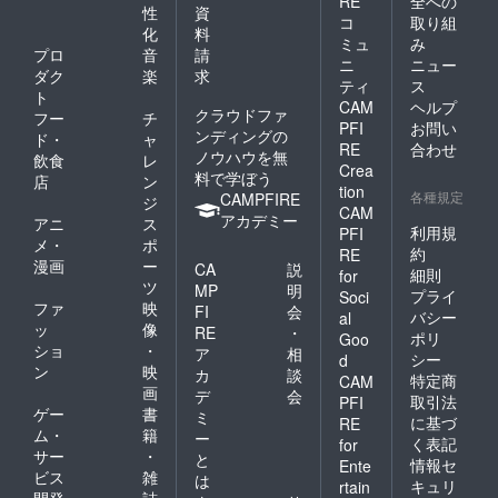
RE
全への
性
資
は支援
コ
取り組
化
料
者様に
ミュ
み
お安く
プロ
音
請
ニ
ニュー
制作さ
ダク
楽
求
ティ
ス
せてい
ト
CAM
ヘルプ
ただき
クラウドファ
フー
チ
ます。
PFI
お問い
ンディングの
ド・
ャ
送料も
RE
合わせ
ノウハウを無
飲食
レ
無料と
Crea
料で学ぼう
なりま
店
ン
tion
す。 サ
各種規定
CAMPFIRE
ジ
CAM
イズは
アカデミー
アニ
ス
MとLが
利用規
PFI
メ・
ポ
ありま
約
RE
漫画
ー
す。 M
CA
説
細則
for
サイ
ツ
MP
明
プライ
Soci
ズ 着
ファ
映
FI
会
バシー
al
丈
ッ
像
RE
・
ポリ
105.0c
Goo
ショ
・
ア
相
m バ
シー
d
ン
映
スト
カ
談
特定商
CAM
98.5cm
画
デ
会
取引法
PFI
ウエ
ゲー
書
ミ
に基づ
RE
スト
ム・
籍
ー
く表記
for
92.5cm
サー
・
と
肩幅
情報セ
Ente
ビス
雑
は
34.0cm
キュリ
rtain
開発
誌
Lサイ