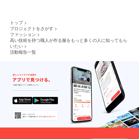
す。
シュ
ケース
を作っ
た際に
トップ
>
余った
プロジェクトをさがす
>
藍染の
ファッション
>
革を参
考まで
高い技術を持つ職人が作る服をもっと多くの人に知ってもら
に載せ
いたい
>
まし
活動報告一覧
た。こ
の革の
感じで
ワン
ピース
が出来
上がり
ます。
生地と
は違い
値段が
高い
為、簡
単に試
作品を
作り写
真を載
せる事