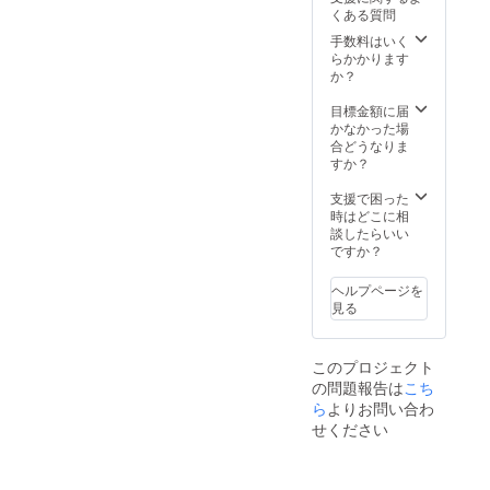
チャー
+ERIM
くある質問
ム1対
O先生直
（左右
筆色紙
手数料はいく
各1点）
らかかります
・チョ
か？
コレー
トハッ
目標金額に届
ト １点
かなかった場
・ニー
合どうなりま
ハイ＆
すか？
アーム
カバー
支援で困った
（左右1
時はどこに相
点づ
談したらいい
つ）
ですか？
ヘルプページを
見る
このプロジェクト
の問題報告は
こち
ら
よりお問い合わ
せください