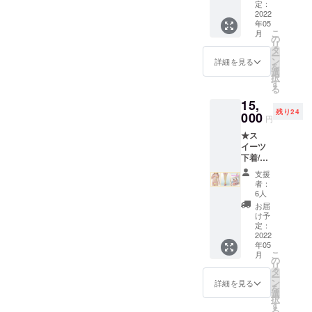
イーツ
ラ・
定：
クの製造を
下着+オ
2022
ショー
年05
リジナ
ツ用）
開始。
こ
月
ルニー
の
・メンズラ
リ
ハイ
タ
ー
（モン
イン
ン
詳細を見る
を
ブラ
選
「ZEROFLU
択
ン）+ポ
す
る
XE」を展
スト
15,
カード
残り24
基本ハ
000
円
ンドメ
★ス
イドア
イーツ
クセサ
下着/ブ
リ付属
ルーベ
（ブ
支援
リー
ラ・
者：
チーズ
ショー
6人
ケーキ
ツ用）
お届
基本
け予
セット
定：
プラン
2022
年05
★ ス
こ
月
イーツ
の
リ
下着+オ
タ
ー
リジナ
ン
詳細を見る
を
ルニー
選
択
ハイ
す
る