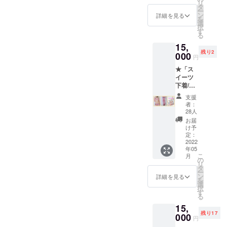
リ
ルニー
parfaite」を
タ
みう）
ー
ハイ
ン
の共演
詳細を見る
OPEN。
を
（ショ
選
による
択
2019年
ート
す
スイー
る
ケー
ツ下着
・衣装用競
15,
キ）+ポ
の世界
泳水着を始
残り2
スト
000
観を表
円
カード
めとしたス
現した
★「ス
基本ハ
ここで
ポーツウェ
イーツ
ンドメ
しか手
アライン
下着/
イドア
にする
チョコ
クセサ
「PHARFAIT
事の出
支援
レート
リ付属
来ない
者：
E」を展開。
ケー
（ブ
28人
１冊で
キ」基
・マネジメ
ラ・
す。
お届
本セッ
ショー
け予
ント事業部
トプラ
ツ用）
定：
発足。「あ
ン★ ス
2022
年05
イーツ
まつまり
こ
月
下着+オ
の
な」「やな
リ
リジナ
タ
ー
ぎばころ
ルニー
ン
詳細を見る
を
ハイ
選
ん」「とみ
択
（チョ
す
こ」の所属
る
コレー
15,
トケー
事務所とし
残り17
キ）+ポ
000
ての営業を
円
スト