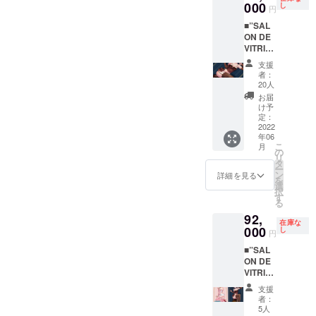
+ニーハ
000
セット
し
円
イの基
に含ま
■”SAL
本セッ
れませ
ON DE
ト+フル
ん
VITRIN
アクセ
E”チョ
サリー
支援
コレー
セット
者：
トケー
（ヘッ
20人
キビス
ドドレ
お届
チェ
ス・
け予
FULL
チョー
定：
セット
2022
カー・
年06
プラン
カフ
こ
月
チョコ
ス・
の
リ
レート
シュー
タ
ー
ケーキ
ズク
ン
詳細を見る
を
ビス
リッ
選
択
チェの
プ）+ポ
す
る
コー
スト
92,
ディ
カー
在庫な
ネート
000
ド ※
し
円
一式が
シュー
■”SAL
欲しい
ズは
ON DE
方向け
セット
VITRIN
のプラ
に含ま
E”フル
ンで
れませ
支援
コンプ
す。
ん
者：
リート
[セット
5人