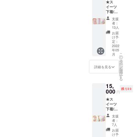
開始する。
★ス
カード
イーツ
基本ハ
・自社企画
下着/ス
ンドメ
を活用した
トロベ
イドア
支援
リー
独自の撮影
クセサ
者：
ムース
リ付属
13人
会等のイベ
基本
（ブ
お届
ント運営を
セット
ラ・
け予
プラン
ショー
定：
本格的に始
★ ス
2022
ツ用）
動する。
年05
イーツ
こ
月
・㈱プロ
下着+オ
の
リ
リジナ
タ
ジェクトセ
ー
ルニー
ン
詳細を見る
レネ運営の
を
ハイ
選
択
（スト
コンセプト
す
る
ロベ
カフェ
15,
リー
「BLUE
残り23
ムー
000
円
ス）+ポ
EGG」のプ
★ス
スト
ロデュー
イーツ
カード
下着/モ
ス。
基本ハ
ンブラ
ンドメ
2020年
支援
ン基本
イドア
者：
・感染症対
セット
クセサ
7人
プラン
リ付属
策の一環と
お届
★ ス
（ブ
け予
して布マス