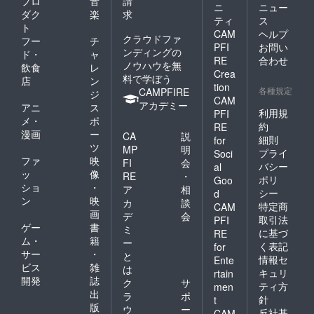
プロ
音
請
ニ
ニュー
ダク
楽
求
ティ
ス
ト
CAM
ヘルプ
クラウドファ
フー
チ
PFI
お問い
ンディングの
ド・
ャ
RE
合わせ
ノウハウを無
飲食
レ
Crea
料で学ぼう
店
ン
tion
各種規定
CAMPFIRE
ジ
CAM
アカデミー
アニ
ス
利用規
PFI
メ・
ポ
約
RE
漫画
ー
CA
説
細則
for
ツ
MP
明
プライ
Soci
ファ
映
FI
会
バシー
al
ッ
像
RE
・
ポリ
Goo
ショ
・
ア
相
シー
d
ン
映
カ
談
特定商
CAM
画
デ
会
取引法
PFI
ゲー
書
ミ
に基づ
RE
ム・
籍
ー
く表記
for
サー
・
と
情報セ
Ente
ビス
雑
は
キュリ
rtain
開発
誌
ク
サ
ティ方
men
出
ラ
ポ
針
t
版
ウ
ー
反社基
CAM