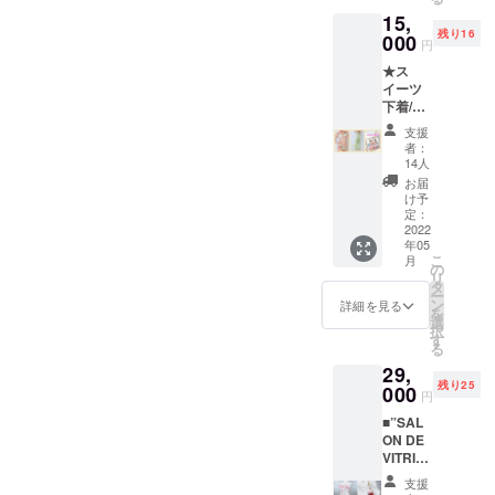
（ブ
15,
ルーベ
残り16
リー
000
円
チーズ
★ス
ケー
イーツ
キ）+ポ
下着/ピ
スト
スタチ
カード
支援
オケー
基本ハ
者：
キ基本
ンドメ
14人
セット
イドア
お届
プラン
クセサ
け予
★ ス
リ付属
定：
イーツ
2022
（ブ
年05
下着+オ
ラ・
こ
月
リジナ
ショー
の
リ
ルニー
ツ用）
タ
ー
ハイ
ン
詳細を見る
を
（ピス
選
択
タチオ
す
る
ケー
29,
キ）+ポ
残り25
スト
000
円
カード
■”SAL
基本ハ
ON DE
ンドメ
VITRIN
イドア
E”ショ
クセサ
支援
ート