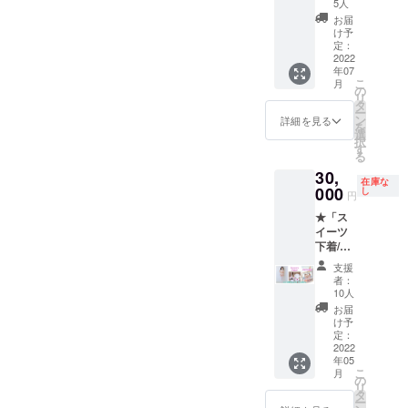
E”チョ
内容] ・
5人
コレー
ショー
お届
トケー
トケー
け予
キビス
キビス
定：
チェ
2022
チェ衣
年07
FULL
装本体
こ
月
セット
（TOPS
の
リ
プラン
・ガー
タ
ー
チョコ
ター・
ン
詳細を見る
を
レート
ショー
選
択
ケーキ
ツ） ・
す
る
ビス
ストロ
30,
チェの
ベリー
在庫な
コー
000
チャー
し
円
ディ
ム1対
★「ス
ネート
（左右
イーツ
一式が
各1点）
下着/
欲しい
・スト
ショー
方向け
ロベ
支援
トケー
のプラ
リー
者：
キ」コ
ンで
ハット
10人
ンプ
す。
１点 ・
お届
リート
[セット
ニーハ
け予
プラン
内容] ・
定：
イ＆
★ ス
2022
チョコ
アーム
年05
イーツ
レート
カバー
こ
月
下着/
ケーキ
の
（左右1
リ
ショー
ビス
タ
点づ
ー
トケー