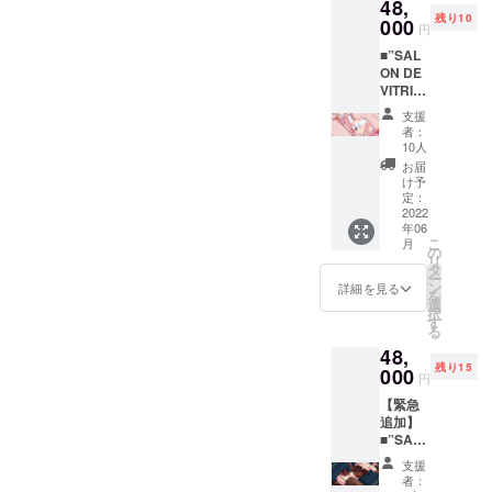
48,
ハイの
ズは
残り10
基本
000
セット
円
セット
に含ま
■”SAL
+フルア
れませ
ON DE
クセサ
ん
VITRIN
リー
E”ショ
セット
支援
ート
（ヘッ
者：
ケーキ
ドドレ
10人
ビス
ス・
お届
チェ
チョー
け予
FULL
カー・
定：
セット
2022
カフ
年06
プラン
ス・
こ
月
ショー
シュー
の
リ
トケー
ズク
タ
ー
キビス
リッ
ン
詳細を見る
を
チェの
プ）+ポ
選
択
コー
スト
す
る
ディ
カー
48,
ネート
ド ※
残り15
一式が
000
シュー
円
欲しい
ズは
【緊急
方向け
セット
追加】
のプラ
に含ま
■”SAL
ンで
れませ
ON DE
す。
ん
支援
VITRIN
[セット
者：