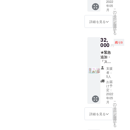
プラン
2022
カー・
年05
★ ス
カフ
こ
月
イーツ
ス・
の
リ
下着/モ
シュー
タ
ー
ンブラ
ズク
ン
詳細を見る
を
ン+ニー
リッ
選
択
ハイの
プ）+ポ
す
る
基本
スト
32,
セット
カー
残り5
+フルア
000
ド ※
円
クセサ
シュー
★緊急
リー
ズは
追加・
セット
セット
「ス
（ヘッ
に含ま
イーツ
ドドレ
れませ
支援
下着/ピ
ス・
ん
者：
スタチ
チョー
5人
オケー
カー・
お届
キ」コ
カフ
け予
ンプ
ス・
定：
リート
2022
シュー
年05
プラン
ズク
こ
月
★ ス
リッ
の
リ
イーツ
プ）+ポ
タ
ー
下着/ピ
スト
ン
詳細を見る
を
スタチ
カー
選
択
オケー
ド ※
す
る
キ+ニー
シュー