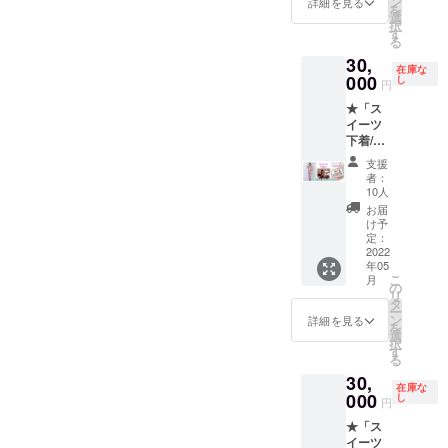
チェ衣
ン
つ）
詳細を見る
を
キ+ニー
装本体
選
択
ハイの
（TOPS
す
る
基本
・ガー
30,
セット
ター・
在庫な
+フルア
000
ショー
し
円
クセサ
ツ） ・
★「ス
リー
チョコ
イーツ
セット
レート
下着/
（ヘッ
チャー
チョコ
ドドレ
ム1対
支援
レート
ス・
（左右
者：
ケー
チョー
各1点）
10人
キ」コ
カー・
・チョ
お届
ンプ
カフ
コレー
け予
リート
ス・
定：
トハッ
プラン
2022
シュー
ト １点
年05
★ ス
ズク
・ニー
こ
月
イーツ
リッ
の
ハイ＆
リ
下着/
プ）+ポ
タ
アーム
ー
チョコ
スト
ン
カバー
詳細を見る
を
レート
カー
選
（左右1
択
ケーキ
ド ※
す
点づ
る
+ニーハ
シュー
つ） 初
30,
イの基
ズは
回納品
在庫な
本セッ
000
セット
し
分より
円
ト+フル
に含ま
納期が
★「ス
アクセ
れませ
遅くな
イーツ
サリー
ん