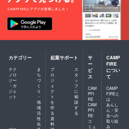
カテゴリー
起案サポート
サ
CAMP
ー
FIRE
テク
ま
プ
ス
ビ
につい
ノロ
ち
ロ
タ
ス
て
ジー
づ
ジ
ッ
・ガ
く
ェ
フ
CAM
CAMP
ジェ
り
ク
に
PFI
FIREと
ット
・
ト
相
RE
は
地
を
談
CAM
あんし
域
作
す
PFI
ん・安
活
る
る
RE
全への
性
資
コ
取り組
化
料
ミュ
み