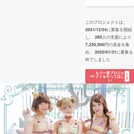
このプロジェクトは、
2021/12/24
に募集を開始
し、
285
人の支援により
7,230,500
円の資金を集
め、
2022/01/31
に募集を
終了しました
もう一度プロジェ
1
クトをやってほし
3
い