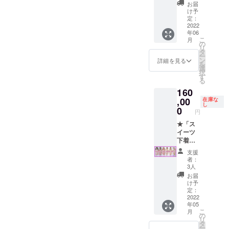
プラン
内容] ・
お届
”SALO
チョコ
け予
N DE
レート
定：
VITRIN
2022
ケーキ
年06
E”全て
ビス
こ
月
のプロ
チェ衣
の
リ
ダクト
装本体
タ
ー
を欲し
（TOPS
ン
詳細を見る
を
い！と
・ガー
選
択
いう方
ター・
す
る
向けの
ショー
160
プラン
ツ） ・
です。
,00
チョコ
在庫な
し
[セット
レート
0
円
内容] ・
チャー
ショー
★「ス
ム1対
トケー
イーツ
（左右
キビス
下着フ
各1点）
チェ衣
ルコー
・チョ
支援
装本体
ス」プ
コレー
者：
（TOPS
ラン★
トハッ
3人
・ガー
スイー
ト １点
お届
ター・
ツ下着
・ニー
け予
ショー
+ニーハ
ハイ＆
定：
ツ） ・
イ全６
2022
アーム
年05
ストロ
種+フル
カバー
こ
月
ベリー
アクセ
（左右1
の
リ
チャー
サリー
点づ
タ
ー