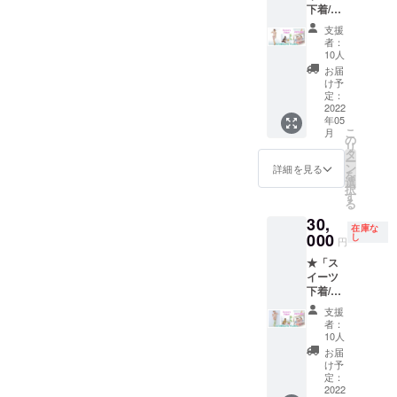
りま
下着/モ
セット
す。ご
ンブラ
（ヘッ
支援の
支援
ン」コ
ドドレ
際はご
者：
ンプ
ス・
10人
注意く
リート
チョー
ださ
お届
プラン
カー・
け予
い。
★ ス
カフ
定：
イーツ
2022
ス・
年05
下着/モ
シュー
こ
月
ンブラ
ズク
の
リ
ン+ニー
リッ
タ
ー
ハイの
プ）+ポ
ン
詳細を見る
を
基本
スト
選
択
セット
カー
す
る
+フルア
ド ※
30,
クセサ
シュー
在庫な
リー
000
ズは
し
円
セット
セット
★「ス
（ヘッ
に含ま
イーツ
ドドレ
れませ
下着/ピ
ス・
ん
スタチ
チョー
支援
オケー
カー・
者：
キ」コ
カフ
10人
ンプ
ス・
お届
リート
シュー
け予
プラン
ズク
定：
★ ス
2022
リッ