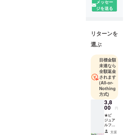
メッセー
【主な活動
ジを送る
実績】
2016年
・ボディア
クセサリー
リターンを
ブランド
「pharfaite/
選ぶ
パルフェッ
ト」を発
目標金額
表。
未達なら
オリジナ
全額返金
ルランジェ
されます
リー「レー
(All-or-
Nothing
スリミテー
方式)
ション」を
3,8
展開。
00
2017年
円
・イラスト
★ビ
ジュア
レーターの
ルファ
ERIMOさん
ンブッ
支援
クプラ