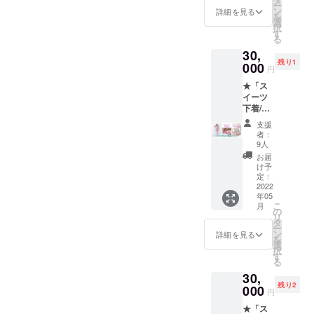
ー
チェの
ター・
ン
詳細を見る
を
TOPS・
ショー
選
択
ガー
ツ） ・
す
る
ター・
ストロ
30,
ショー
ベリー
残り1
ツの3点
000
チャー
円
がセッ
ム左右1
★「ス
トに
対
イーツ
なった
下着/ス
基本プ
トロベ
ランで
支援
リー
す。
者：
ムー
[セット
9人
ス」コ
内容] ・
お届
ンプ
チョコ
け予
リート
レート
定：
プラン
2022
ケーキ
年05
★ ス
ビス
こ
月
イーツ
チェ衣
の
リ
下着/ス
装本体
タ
ー
トロベ
（TOPS
ン
詳細を見る
を
リー
・ガー
選
択
ムース
ター・
す
る
+ニーハ
ショー
30,
イの基
ツ） ・
残り2
本セッ
000
チョコ
円
ト+フル
レート
★「ス
アクセ
チャー