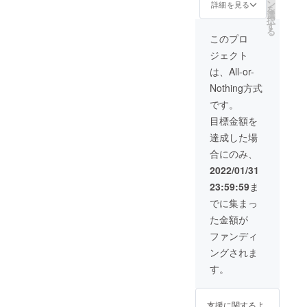
ム1対
セット
つ）
ン
詳細を見る
を
（左右
（ヘッ
選
択
各1点）
ドドレ
す
る
・スト
ス・
このプロ
ロベ
チョー
ジェクト
リー
カー・
ハット
カフ
は、All-or-
１点 ・
ス・
Nothing方式
ニーハ
シュー
イ＆
ズク
です。
アーム
リッ
目標金額を
カバー
プ）全
（左右1
６種+ポ
達成した場
点づ
スト
合にのみ、
つ） ・
カー
チョコ
ド ※
2022/01/31
レート
シュー
23:59:59
ま
ケーキ
ズは
ビス
セット
でに集まっ
チェ衣
に含ま
た金額が
装本体
れませ
（TOPS
ん
ファンディ
・ガー
+Re:Sw
ングされま
ター・
eetsLin
ショー
gerieビ
す。
ツ） ・
ジュア
チョコ
ルブッ
レート
ク
支援に関するよ