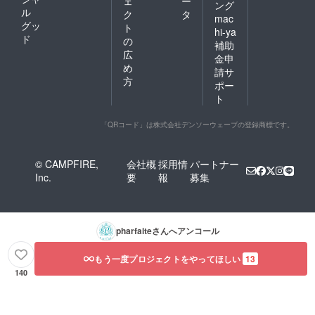
ェ
ー
ング
ル
ク
タ
mac
グッ
ト
hi-ya
ド
の
補助
広
金申
め
請サ
方
ポー
ト
「QRコード」は株式会社デンソーウェーブの登録商標です。
© CAMPFIRE,
会社概
採用情
パートナー
Inc.
要
報
募集
pharfaite
さんへアンコール
もう一度プロジェクトをやってほしい
13
140