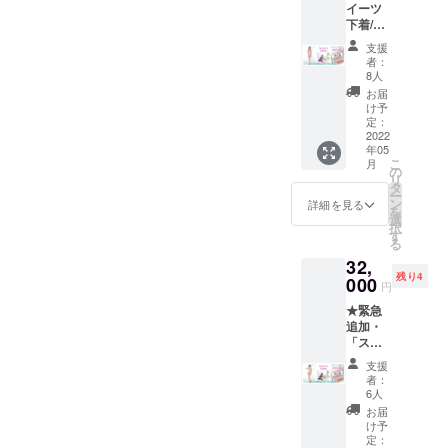
イーツ
サリー
ム左右1
下着/ブ
セット
対
ルーベ
（ヘッ
支援
リー
ドドレ
者：
チーズ
ス・
8人
ケー
チョー
お届
キ」コ
カー・
け予
ンプ
カフ
定：
リート
2022
ス・
年05
プラン
シュー
こ
月
★ ス
ズク
の
リ
イーツ
リッ
タ
ー
下着/ブ
プ）+ポ
ン
詳細を見る
を
ルーベ
スト
選
択
リー
カー
す
る
チーズ
ド ※
32,
ケーキ
シュー
残り4
+ニーハ
000
ズは
円
イの基
セット
★緊急
本セッ
に含ま
追加・
ト+フル
れませ
「ス
アクセ
ん
イーツ
サリー
支援
下着/モ
セット
者：
ンブラ
（ヘッ
6人
ン」コ
ドドレ
お届
ンプ
ス・
け予
リート
チョー
定：