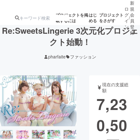
新
ロ
規
グ
会
プロジェクトを掲
はじ
プロジェクト
/
載するには
める
をさがす
イ
員
ン
登
Re:SweetsLingerie 3次元化プロジェ
録
クト始動！
人気のプロ
注目のリ
注目の新着プロ
募集終了が近いプ
もうすぐ公開
pharfaite
ファッション
ジェクト
ターン
ジェクト
ロジェクト
されます
アート・写真
音楽
現在の支援総
額
7,23
テクノロジー・ガジェット
ゲーム・サ
0,50
映像・映画
書籍・雑誌
ビジネス・起業
チャレンジ