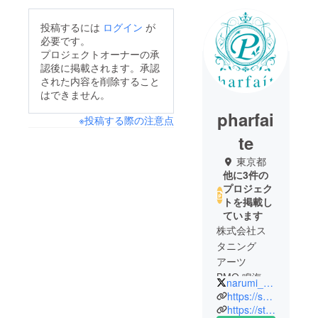
投稿するには
ログイン
が
必要です。
プロジェクトオーナーの承
認後に掲載されます。承認
された内容を削除すること
はできません。
pharfai
※投稿する際の注意点
te
東京都
他に3件の
プロジェク
トを掲載し
ています
株式会社ス
タニング
アーツ
BMO 鳴海ゆ
narumi_PH
い
https://salondarts.com
https://stunningarts.co.jp/studiosa