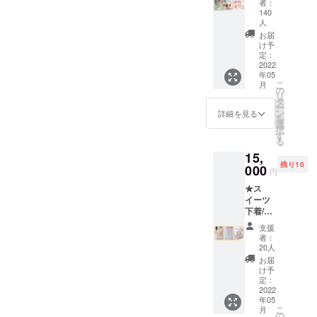
デザイン
者：
ン★
140
「スイーツ
Re:Swe
人
下着」を制
etsLing
お届
erieの
け予
作。
発表を
定：
クラウド
2022
記念し
年05
ファンディ
て製作
こ
月
するビ
の
ングで800万
リ
ジュア
タ
ー
以上の資金
ルファ
ン
詳細を見る
を
ンブッ
を集める。
選
択
クをお
す
2018年
る
届けし
・拠点を自
15,
ます。
残り10
000
描き下
由が丘に移
円
ろしを
し株式会社
★ス
含む
イーツ
スタニング
ERIMO
下着/
先生の
アーツの営
ショー
美麗イ
支援
業を開始。
トケー
ラスト
者：
キ基本
と豪華
20人
・自由が丘
セット
モデル3
お届
に撮影スタ
プラン
名（あ
け予
★ ス
ジオ「studio
定：
まつま
イーツ
2022
りな/立
SALON
年05
下着+オ
花はる/
こ
月
D'ARTS by
リジナ
の
ありか