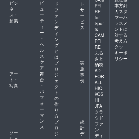
ビジ
ビ
ド
ト
本方針
PFI
ネ
ュ
フ
サ
カスタ
RE
ス・
ー
ァ
ー
マーハ
for
起業
テ
ン
ビ
ラスメ
Spor
ィ
デ
ス
ントに
ts
ー
ィ
対する
CAM
・
ン
考え方
PFI
ヘ
グ
クッ
RE
ル
と
キーポ
ふる
ス
は
リシー
さと
ケ
プ
実
納税
ア
ロ
施
AD
アー
舞
ジ
事
FOR
ト・
台
ェ
例
ALL
写真
・
ク
HIO
パ
ト
KOS
フ
の
HI
ォ
作
JFA
ー
り
クラ
マ
方
ウド
ン
プ
統
ファ
ス
ロ
計
ン
ソー
ジ
デ
ディ
シャ