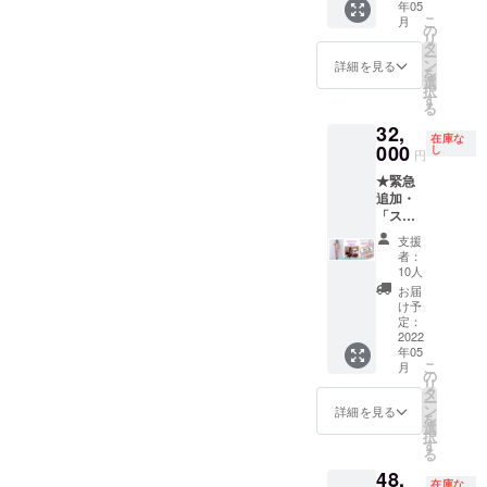
年05
イーツ
プ）+ポ
こ
月
下着/ピ
スト
の
リ
スタチ
カー
タ
ー
オケー
ド ※
ン
詳細を見る
を
キ+ニー
シュー
選
択
ハイの
ズは
す
る
基本
セット
32,
セット
に含ま
在庫な
+フルア
000
れませ
し
円
クセサ
ん
★緊急
リー
追加・
セット
「ス
（ヘッ
イーツ
ドドレ
支援
下着/
ス・
者：
チョコ
チョー
10人
レート
カー・
お届
ケー
カフ
け予
キ」コ
ス・
定：
ンプ
2022
シュー
年05
リート
ズク
こ
月
プラン
リッ
の
リ
★ ス
プ）+ポ
タ
ー
イーツ
スト
ン
詳細を見る
を
下着/
カー
選
択
チョコ
ド ※
す
る
レート
シュー
48,
ケーキ
ズは
在庫な