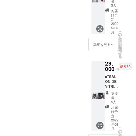
リ付属
者：
ケーキ
（ブ
5人
ビス
ラ・
お届
チェ プ
ショー
け予
ラン
ツ用）
定：
ショー
2022
年06
トケー
こ
月
キビス
の
リ
チェの
タ
ー
TOPS・
ン
詳細を見る
を
ガー
選
択
ター・
す
る
ショー
29,
ツの3点
残り25
がセッ
000
円
トに
■”SAL
なった
ON DE
基本プ
VITRIN
ランで
E”チョ
す。
支援
コレー
[セット
者：
トケー
内容] ・
5人
キビス
ショー
お届
チェ プ
トケー
け予
ラン
キビス
定：
チョコ
2022
チェ衣
年06
レート
装本体
こ
月
ケーキ
（TOPS
の
リ
ビス
・ガー
タ