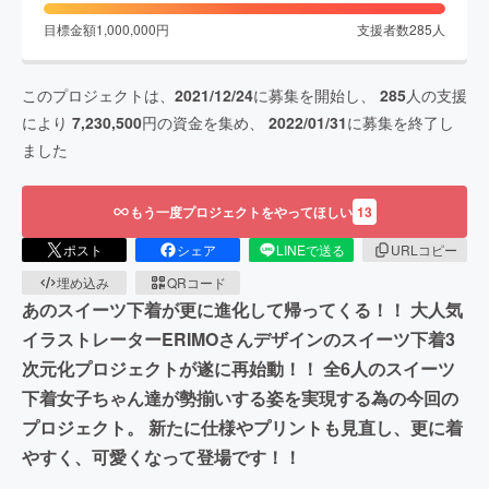
目標金額
1,000,000
円
支援者数
285
人
このプロジェクトは、
2021/12/24
に募集を開始し、
285
人の支援
により
7,230,500
円の資金を集め、
2022/01/31
に募集を終了し
ました
もう一度プロジェクトをやってほしい
13
ポスト
シェア
LINEで送る
URLコピー
埋め込み
QRコード
あのスイーツ下着が更に進化して帰ってくる！！ 大人気
イラストレーターERIMOさんデザインのスイーツ下着3
次元化プロジェクトが遂に再始動！！ 全6人のスイーツ
下着女子ちゃん達が勢揃いする姿を実現する為の今回の
プロジェクト。 新たに仕様やプリントも見直し、更に着
やすく、可愛くなって登場です！！