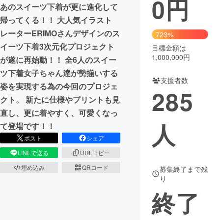
0
円
あのスイーツ下着が更に進化して
まちづくり・地域活性化
帰ってくる！！ 大人気イラスト
レーターERIMOさんデザインのス
723%
イーツ下着3次元化プロジェクト
目標金額は
CAMPFIRE for Social Good
CAMPFIRE Creation
1,000,000円
が遂に再始動！！ 全6人のスイー
CAMPFIREふるさと納税
machi-ya
コミュニティ
ツ下着女子ちゃん達が勢揃いする
支援者数
姿を実現する為の今回のプロジェ
285
クト。 新たに仕様やプリントも見
直し、更に着やすく、可愛くなっ
人
て登場です！！
ポスト
シェア
LINEで送る
URLコピー
埋め込み
QRコード
募集終了まで残
り
終了