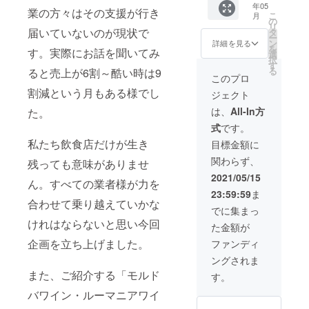
年05
クール
(白ワイ
業の方々はその支援が行き
こ
月
便代込
ン) ・ブ
の
リ
み ・モ
届いていないのが現状で
ルガリ
タ
ー
ルドバ
ア産ワ
ン
詳細を見る
を
す。実際にお話を聞いてみ
共和国
イン1本
選
択
産ワイ
(赤ワイ
す
る
ると売上が6割～酷い時は9
ン３本
ン) ・秋
このプロ
(白1
田県田
割減という月もある様でし
ジェクト
本・赤2
沢湖産
本) ・
生ハム
は、
All-In方
た。
ルーマ
(60×3
式
です。
ニア産
パック)
ワイン
★一度
私たち飲食店だけが生き
目標金額に
３本(白
に4カ国
関わらず、
残っても意味がありませ
1本・赤
のワイ
1本・ア
ンが楽
2021/05/15
ん。すべての業者様が力を
イスワ
しめま
23:59:59
ま
イン1
す。家
合わせて乗り越えていかな
本) ・秋
飲みラ
でに集まっ
田県田
イフも
けれはならないと思い今回
た金額が
沢湖産
これで
生ハム
充実間
企画を立ち上げました。
ファンディ
(60×5
違い無
ングされま
パック)
し！お
★ワン
また、ご紹介する「モルド
礼状と
す。
ランク
共にお
バワイン・ルーマニアワイ
上のワ
送り致
インを
しま