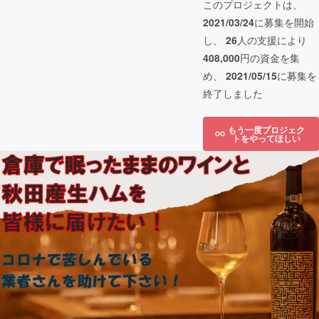
このプロジェクトは、
2021/03/24
に募集を開始
し、
26
人の支援により
408,000
円の資金を集
め、
2021/05/15
に募集を
終了しました
もう一度プロジェク
トをやってほしい