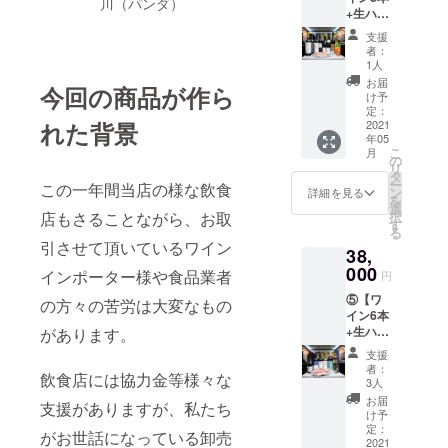
川（パンダ）
+生ハム
ワイン
(60g)×3
３本(白
支援
パック
2本・赤
者：
セット
1本) ・
1人
】
秋田県
お届
今回の商品が作ら
28,000
田沢湖
け予
円 ※
産生ハ
定：
れた背景
税、
2021
ム(60×2
年05
クール
パック)
こ
月
便代込
★当店
の
リ
み ・モ
でも人
タ
ー
この一年間当店の様な飲食
ルドバ
気のあ
ン
詳細を見る
を
共和国
るワイ
選
店もさることながら、お取
択
産ワイ
ンを揃
す
る
ン３本
えたオ
引させて頂いているワイン
38,
(白1
ススメ
本・赤2
000
のセッ
インポーター様や食品業者
円
本) ・
トで
⑤【ワ
ルーマ
の方々の苦労は大変なもの
す。
イン6本
ニア産
+生ハム
があります。
ワイン
(60g)×5
３本(白
支援
パック
2本・赤
者：
飲食店には協力金等様々な
セット
1本) ・
3人
】
チェコ
お届
支援がありますが、私たち
38,000
共和国
け予
円 ※
産ワイ
定：
がお世話になっている卸売
税、
2021
ン1本