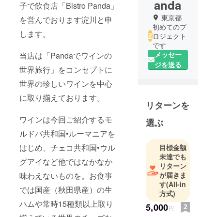
anda
子で飲食店「Bistro Panda」
東京都
を営んでおります淀川と申
初めてのプ
します。
ロジェクト
です
メッセー
当店は「Pandaでワインの
ジを送る
世界旅行」をコンセプトに
世界の珍しいワインを中心
に取り揃えております。
リターンを
ワインは今回ご紹介するモ
選ぶ
ルドバ共和国•ルーマニアを
はじめ、チェコ共和国•ウル
目標金額
未達でも
グアイなど他ではなかなか
リターン
味わえないものを。お食事
が届きま
す
(All-in
では国産（秋田県産）の生
方式)
ハムや常時15種類以上取り
5,000
円