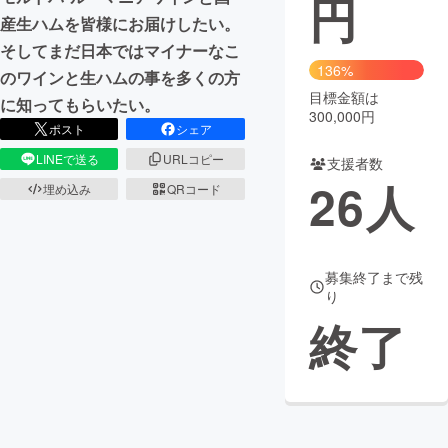
円
産生ハムを皆様にお届けしたい。
まちづくり・地域活性化
そしてまだ日本ではマイナーなこ
136%
のワインと生ハムの事を多くの方
目標金額は
CAMPFIRE for Social Good
CAMPFIRE Creation
に知ってもらいたい。
300,000円
CAMPFIREふるさと納税
machi-ya
コミュニティ
ポスト
シェア
LINEで送る
URLコピー
支援者数
26
人
埋め込み
QRコード
募集終了まで残
り
終了