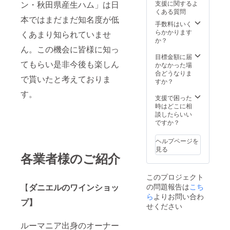
ン・秋田県産生ハム」は日
支援に関するよ
まとめ
す。
くある質問
た納得
本ではまだまだ知名度が低
のセッ
手数料はいく
トで
らかかります
くあまり知られていませ
す。お
か？
礼状と
ん。この機会に皆様に知っ
共にお
目標金額に届
てもらい是非今後も楽しん
送り致
かなかった場
しま
合どうなりま
で貰いたと考えておりま
す。
すか？
す。
支援で困った
時はどこに相
談したらいい
ですか？
ヘルプページを
見る
各業者様のご紹介
このプロジェクト
【
ダニエルのワインショッ
の問題報告は
こち
ら
よりお問い合わ
プ】
せください
ルーマニア出身のオーナー