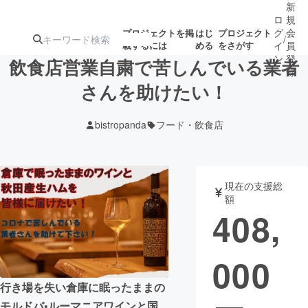
新
ロ
規
グ
会
プロジェクトを掲
はじ
プロジェクト
/
載するには
める
をさがす
イ
員
ン
登
飲食店営業自粛で苦しんでいる業者
録
さんを助けたい！
人気のプロ
注目のリ
注目の新着プロ
募集終了が近いプ
もうすぐ公開
bistropanda
フード・飲食店
ジェクト
ターン
ジェクト
ロジェクト
されます
アート・写真
音楽
現在の支援総
額
408,
テクノロジー・ガジェット
ゲーム・サ
000
映像・映画
書籍・雑誌
行き場を失い倉庫に眠ったままの
ビジネス・起業
チャレンジ
モルドバ•ルーマニアワインと国