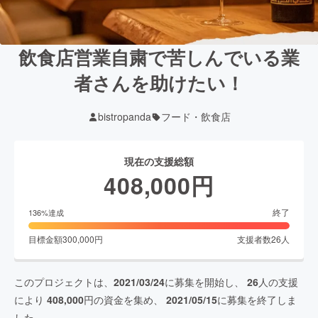
飲食店営業自粛で苦しんでいる業
者さんを助けたい！
bistropanda
フード・飲食店
現在の支援総額
408,000
円
終了
136
%達成
目標金額
300,000
円
支援者数
26
人
このプロジェクトは、
2021/03/24
に募集を開始し、
26
人の支援
により
408,000
円の資金を集め、
2021/05/15
に募集を終了しま
した