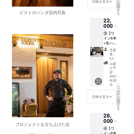
ルドバ
ン
詳細を見る
を
共和国
選
択
産ワイ
す
ビストロパンダ店内写真
る
ン2本
22,
(白・赤
各1本ず
000
円
つ) ・
③【ワ
ルーマ
イン6本
ニア産
+生ハム
ワイン2
(60g)×2
本(白・
支援
パック
赤各1本
者：
セット
ずつ) ・
4人
】
秋田県
お届
22,000
田沢湖
け予
円 ※
産生ハ
定：
税、
2021
ム(60ｇ
年05
クール
×１パッ
こ
月
便代込
ク) ★手
の
リ
み ・モ
軽に楽
タ
ー
ルドバ
しめる
ン
詳細を見る
を
共和国
セット
選
択
産ワイ
です。
す
る
ン３本
お礼状
28,
(白1
と共に
本・赤2
000
お送り
円
プロジェクトを立ち上げた淀
本) ・
致しま
④【ワ
ルーマ
す。
イン8本
ニア産