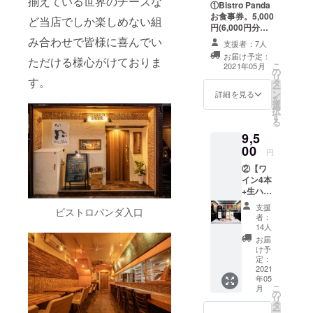
揃えている世界のチーズな
①Bistro Panda
お食事券。5,000
ど当店でしか楽しめない組
円(6,000円分の
お食事券になり
み合わせで皆様に喜んでい
支援者：7人
ます) 当店で使え
お届け予定：
ただける様心がけておりま
る食事券です。
こ
2021年05月
の
（1000円×5枚）
リ
す。
タ
ご使用時、お釣
ー
ン
りは出ません。
詳細を見る
を
選
ご了承下さい。
択
す
お礼状と共にお
る
送り致します。
9,5
使用期限は発行
00
日より半年間と
円
なります。 ※遠
②【ワ
方にお住まい等
イン4本
により期日まで
+生ハム
ご来店出来ない
(60g)×1
場合（6000円未
支援
ビストロパンダ入口
パック
使用に限り）チ
者：
セッ
14人
ケットを返送頂
ト】
ければ金額相当
お届
9,500
け予
のワインをお送
円 ※
定：
りさせて頂きま
税、
2021
す。
年05
クール
こ
月
便代込
の
リ
み ・モ
タ
ー