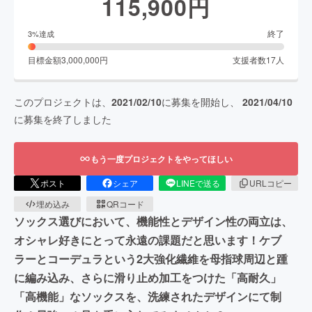
115,900
円
終了
3
%達成
目標金額
3,000,000
円
支援者数
17
人
このプロジェクトは、
2021/02/10
に募集を開始し、
2021/04/10
に募集を終了しました
もう一度プロジェクトをやってほしい
ポスト
シェア
LINEで送る
URLコピー
埋め込み
QRコード
ソックス選びにおいて、機能性とデザイン性の両立は、
オシャレ好きにとって永遠の課題だと思います！ケブ
ラーとコーデュラという2大強化繊維を母指球周辺と踵
に編み込み、さらに滑り止め加工をつけた「高耐久」
「高機能」なソックスを、洗練されたデザインにて制