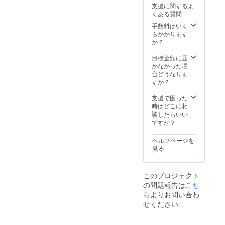
サイズ
いたご
ば、毎
支援に関するよ
間違い
本人様
月10点
くある質問
のない
の利用
まで、
ように
に限り
ブラン
手数料はいく
お願い
ます。
ドが存
らかかります
しま
他人へ
続する
か？
す。サ
の譲渡
限り、
イズ違
などに
継続し
目標金額に届
いによ
よる不
てご利
かなかった場
る返
正仕様
用いた
合どうなりま
品・返
が確認
だける
すか？
金・交
された
優待
換はお
場合即
クーポ
支援で困った
受けで
時失効
ンとな
時はどこに相
きませ
いたし
りま
談したらいい
ん。
ますの
す。 こ
ですか？
で、あ
のクー
らかじ
ポンの
ヘルプページを
めご了
利用は
見る
承くだ
ご支援
さい。
いただ
サイズ
いたご
このプロジェクト
間違い
本人様
の問題報告は
こち
のない
の利用
ように
に限り
ら
よりお問い合わ
お願い
ます。
せください
しま
他人へ
す。サ
の譲渡