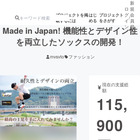
新
ロ
規
グ
会
プロジェクトを掲
はじ
プロジェクト
/
載するには
める
をさがす
イ
員
ン
登
Made in Japan! 機能性とデザイン性
録
を両立したソックスの開発！
人気のプロ
注目のリ
注目の新着プロ
募集終了が近いプ
もうすぐ公開
mvsvto
ファッション
ジェクト
ターン
ジェクト
ロジェクト
されます
アート・写真
音楽
現在の支援総
額
115,
テクノロジー・ガジェット
ゲーム・サ
900
映像・映画
書籍・雑誌
ビジネス・起業
チャレンジ