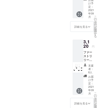
の3カ
け予
ラー２
定：
サイズ
2021
年09
から１
こ
月
足をリ
の
リ
ターン
タ
ー
しま
ン
詳細を見る
を
す。 サ
選
択
イズ間
す
る
違えの
3,1
ないよ
うにお
20
円
願いい
ファー
たしま
ストリ
す。サ
リース
イズ違
のソッ
いによ
支援
クス。
る交
者：
「Sen
換・返
8人
Sox」
金はお
お届
の３カ
受けで
け予
ラー２
きませ
定：
サイズ
2021
ん。 金
年09
から１
額に
こ
月
足分を
は、税
の
リ
リター
と送料
タ
ー
ンしま
が含ま
ン
詳細を見る
を
す。 サ
れま
選