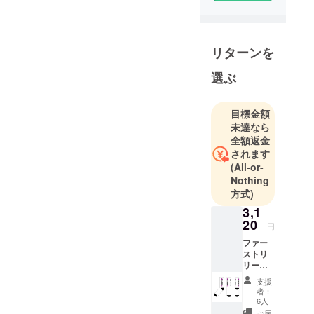
ド
「UTRYK」
を運営して
リターンを
います！
Instagram
選ぶ
@mvsvto
@_utryk_
目標金額
未達なら
全額返金
されます
(All-or-
Nothing
方式)
3,1
20
円
ファー
ストリ
リース
のソッ
支援
クス。
者：
「Kaza
6人
ri Sox」
お届