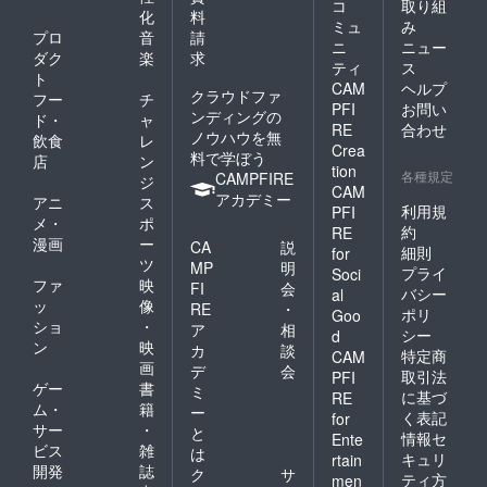
コ
取り組
化
料
ミュ
み
プロ
音
請
ニ
ニュー
ダク
楽
求
ティ
ス
ト
CAM
ヘルプ
クラウドファ
フー
チ
PFI
お問い
ンディングの
ド・
ャ
RE
合わせ
ノウハウを無
飲食
レ
Crea
料で学ぼう
店
ン
tion
各種規定
CAMPFIRE
ジ
CAM
アカデミー
アニ
ス
利用規
PFI
メ・
ポ
約
RE
漫画
ー
CA
説
細則
for
ツ
MP
明
プライ
Soci
ファ
映
FI
会
バシー
al
ッ
像
RE
・
ポリ
Goo
ショ
・
ア
相
シー
d
ン
映
カ
談
特定商
CAM
画
デ
会
取引法
PFI
ゲー
書
ミ
に基づ
RE
ム・
籍
ー
く表記
for
サー
・
と
情報セ
Ente
ビス
雑
は
キュリ
rtain
開発
誌
ク
サ
ティ方
men