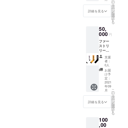
分をリ
が含ま
の
リ
ターン
れま
タ
ー
しま
す。
ン
詳細を見る
を
す。 サ
選
択
イズ間
す
る
違えの
50,
ないよ
うにお
000
円
願いい
ファー
たしま
ストリ
す。 サ
リース
イズ違
のソッ
いによ
支援
クス。
る交
者：
「Kaza
換・返
0人
ri Sox」
金はお
お届
「Sen
受けで
け予
Sox」
きませ
定：
の3カ
2021
ん。 金
年09
ラーを
額に
こ
月
計6足に
は、税
の
リ
加え
と送料
タ
ー
て、ブ
が含ま
ン
詳細を見る
を
ランド
れま
選
択
のオン
す。
す
る
ライン
100
ショッ
プで使
,00