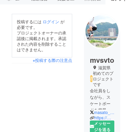
投稿するには
ログイン
が
必要です。
プロジェクトオーナーの承
認後に掲載されます。承認
された内容を削除すること
はできません。
mvsvto
※投稿する際の注意点
滋賀県
初めてのプ
ロジェクト
です
会社員をし
ながら、ス
ケートボー
ドを背景に
masato_utryk
持つプライ
https://m4s4to.thebase.in/
ベートアパ
メッセー
レルブラン
ジを送る