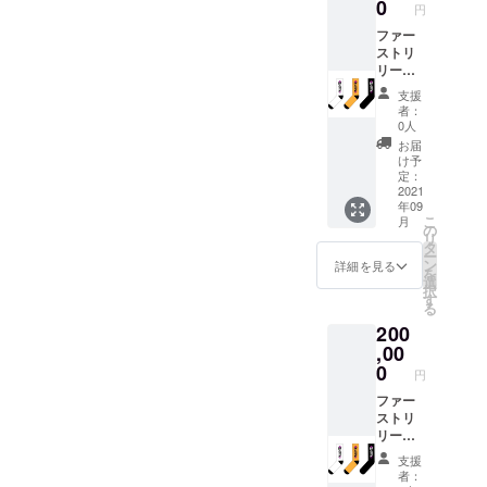
える
0
円
5％OFF
のクー
ファー
ポン
ストリ
コード
リース
を発行
のソッ
支援
いたし
クス。
者：
ます。
「Kaza
0人
この
ri Sox」
お届
クーポ
「Sen
け予
ンコー
Sox」
定：
ドは、
の3カ
2021
年09
オンラ
ラーを
こ
月
イン
計6足に
の
リ
ショッ
加え
タ
ー
プ内の
て、ブ
ン
詳細を見る
を
UTRYK
ランド
選
択
ブラン
のオン
す
る
ドのア
ライン
200
イテム
ショッ
であれ
プで使
,00
ば、毎
える
0
円
月10点
10％OF
まで、
Fのクー
ファー
ブラン
ポン
ストリ
ドが存
コード
リース
続する
を発行
のソッ
支援
限り、
いたし
クス。
者：