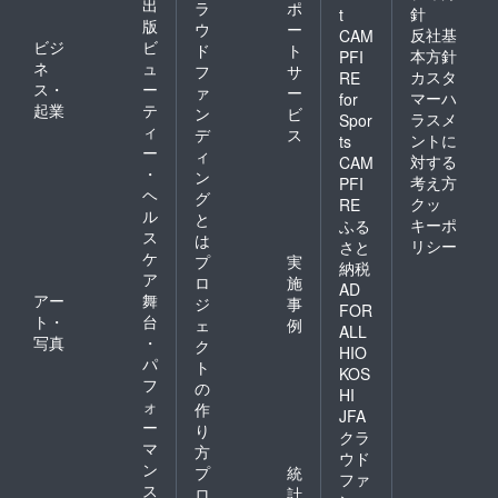
出
ラ
ポ
針
t
版
ウ
ー
反社基
CAM
ビジ
ビ
ド
ト
本方針
PFI
ネ
ュ
フ
サ
カスタ
RE
ス・
ー
ァ
ー
マーハ
for
起業
テ
ン
ビ
ラスメ
Spor
ィ
デ
ス
ントに
ts
ー
ィ
対する
CAM
・
ン
考え方
PFI
ヘ
グ
クッ
RE
ル
と
キーポ
ふる
ス
は
リシー
さと
ケ
プ
実
納税
ア
ロ
施
AD
アー
舞
ジ
事
FOR
ト・
台
ェ
例
ALL
写真
・
ク
HIO
パ
ト
KOS
フ
の
HI
ォ
作
JFA
ー
り
クラ
マ
方
ウド
ン
プ
統
ファ
ス
ロ
計