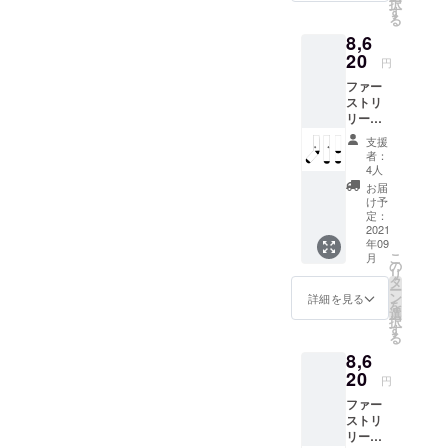
択
イズ間
す。
す
る
違えの
8,6
ないよ
うにお
20
円
願いい
ファー
たしま
ストリ
す。サ
リース
イズ違
のソッ
いによ
支援
クス。
る交
者：
「Sen
換・返
4人
Sox」
金はお
お届
の3カ
受けで
け予
ラー３
きませ
定：
足分を
2021
ん。 金
年09
リター
額に
こ
月
ンしま
は、税
の
リ
す。 サ
と送料
タ
ー
イズ間
が含ま
ン
詳細を見る
を
違いの
れま
選
択
ないよ
す。
す
る
うにお
8,6
願いい
たしま
20
円
す。 金
ファー
額に
ストリ
は、税
リース
と送料