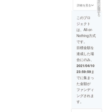
いたし
りま
ショッ
加え
タ
ー
ますの
す。 こ
プ内の
て、ブ
ン
詳細を見る
を
で、あ
のクー
UTRYK
ランド
選
択
らかじ
ポンの
ブラン
のオン
す
る
めご了
利用は
ドのア
ライン
このプロ
承くだ
ご支援
イテム
ショッ
ジェクト
さい。
いただ
であれ
プで使
ソック
いたご
ば、毎
える
は、All-or-
スのサ
本人様
月10点
30％OF
Nothing方式
イズ間
の利用
まで、
Fのクー
違いの
に限り
ブラン
ポン
です。
ないよ
ます。
ドが存
コード
目標金額を
うにお
他人へ
続する
を発行
願いし
の譲渡
限り、
いたし
達成した場
ます。
などに
継続し
ます。
合にのみ、
サイズ
よる不
てご利
この
違いに
正仕様
用いた
クーポ
2021/04/10
よる返
が確認
だける
ンコー
23:59:59
ま
品・返
された
優待
ドは、
金・交
場合即
クーポ
オンラ
でに集まっ
換はお
時失効
ンとな
イン
た金額が
受けで
いたし
りま
ショッ
きませ
ますの
す。 こ
プ内の
ファンディ
ん。
で、あ
のクー
UTRYK
ングされま
らかじ
ポンの
ブラン
めご了
利用は
ドのア
す。
承くだ
ご支援
イテム
さい。
いただ
であれ