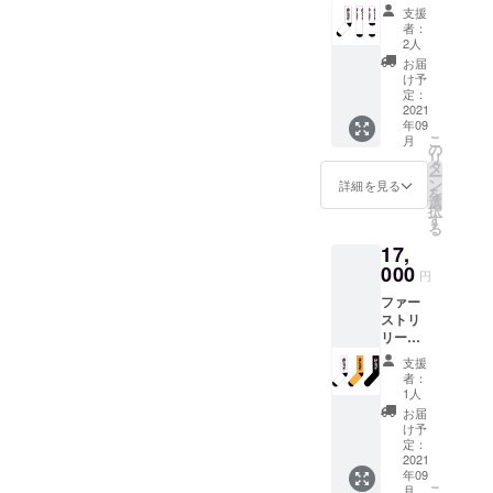
のソッ
が含ま
支援
クス。
れま
者：
「Kaza
す。
2人
ri Sox」
お届
の3カ
け予
ラー３
定：
足分を
2021
年09
リター
こ
月
ンしま
の
リ
す。 サ
タ
ー
イズ間
ン
詳細を見る
を
違えの
選
択
ないよ
す
る
うにお
17,
願いい
たしま
000
円
す。サ
ファー
イズ違
ストリ
いによ
リース
る交
のソッ
換・返
支援
クス。
金はお
者：
「Kaza
受けで
1人
ri Sox」
きませ
お届
「Sen
ん。 金
け予
Sox」
額に
定：
の3カ
2021
は、税
年09
ラー6足
と送料
こ
月