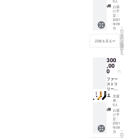
継続し
ます。
「Kaza
0人
てご利
この
ri Sox」
お届
用いた
クーポ
「Sen
け予
だける
ンコー
Sox」
定：
優待
ドは、
の3カ
2021
年09
クーポ
オンラ
ラーを
こ
月
ンとな
イン
計6足に
の
リ
りま
ショッ
加え
タ
ー
す。 こ
プ内の
て、ブ
ン
詳細を見る
を
のクー
UTRYK
ランド
選
択
ポンの
ブラン
のオン
す
る
利用は
ドのア
ライン
300
ご支援
イテム
ショッ
いただ
であれ
プで使
,00
いたご
ば、毎
える
0
円
本人様
月10点
20％OF
の利用
まで、
Fのクー
ファー
に限り
ブラン
ポン
ストリ
ます。
ドが存
コード
リース
他人へ
続する
を発行
のソッ
支援
の譲渡
限り、
いたし
クス。
者：
などに
継続し
ます。
「Kaza
0人
よる不
てご利
この
ri Sox」
お届
正仕様
用いた
クーポ
「Sen
け予
が確認
だける
ンコー
Sox」
定：
された
優待
ドは、
の3カ
2021
年09
場合即
クーポ
オンラ
ラーを
こ
月
時失効
ンとな
イン
計6足に
の
リ