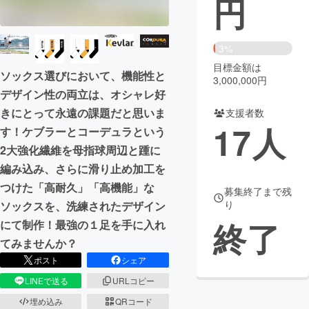
円
まちづくり・地域活性化
3%
目標金額は
CAMPFIRE for Social Good
CAMPFIRE Creation
ソックス選びにおいて、機能性と
3,000,000円
CAMPFIREふるさと納税
machi-ya
コミュニティ
デザイン性の両立は、オシャレ好
きにとって永遠の課題だと思いま
支援者数
17
人
す！ケブラーとコーデュラという
2大強化繊維を母指球周辺と踵に
編み込み、さらに滑り止め加工を
つけた「高耐久」「高機能」な
募集終了まで残
り
ソックスを、洗練されたデザイン
終了
にて制作！最強の１足を手に入れ
てみませんか？
ポスト
シェア
LINEで送る
URLコピー
埋め込み
QRコード