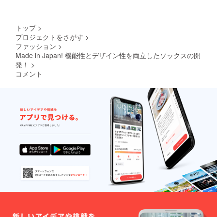
イズ違
などに
いによ
よる不
る返
正仕様
品・返
が確認
トップ
>
金・交
された
プロジェクトをさがす
>
換はお
場合即
ファッション
>
受けで
時失効
きませ
いたし
Made in Japan! 機能性とデザイン性を両立したソックスの開
ん。
ますの
発！
>
で、あ
コメント
らかじ
めご了
承くだ
さい。
サイズ
間違い
のない
ように
お願い
しま
す。サ
イズ違
いによ
る返
品・返
金・交
換はお
受けで