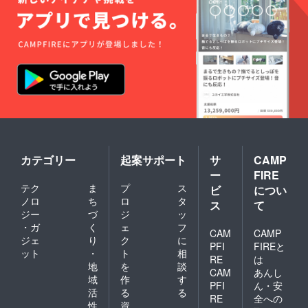
きませ
ん。
カテゴリー
起案サポート
サ
CAMP
ー
FIRE
テク
ま
プ
ス
ビ
につい
ノロ
ち
ロ
タ
ス
て
ジー
づ
ジ
ッ
・ガ
く
ェ
フ
CAM
CAMP
ジェ
り
ク
に
PFI
FIREと
ット
・
ト
相
RE
は
地
を
談
CAM
あんし
域
作
す
PFI
ん・安
活
る
る
RE
全への
性
資