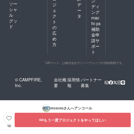
ン
ソー
ジ
デ
ディ
シャ
ェ
ー
ング
ル
ク
タ
mac
グッ
ト
hi-ya
ド
の
補助
広
金申
め
請サ
方
ポー
ト
「QRコード」は株式会社デンソーウェーブの登録商標です。
© CAMPFIRE,
会社概
採用情
パートナー
Inc.
要
報
募集
mvsvto
さんへアンコール
もう一度プロジェクトをやってほしい
10