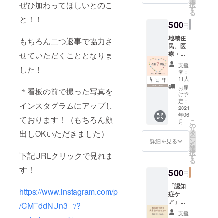
ます。
選
ぜひ加わってほしいとのこ
択
す
また、地域
る
と！！
で働く理学
500
円
療法士・作
地域住
もちろん二つ返事で協力さ
業療法士を
民、医
療・介
増やした
せていただくこととなりま
護・福
り、自分で
支援
した！
祉従事
者：
事業をやっ
者の方
11人
や一般
てみたいと
お届
＊看板の前で撮った写真を
の方で
け予
いう起業を
も分か
定：
インスタグラムにアップし
サポートし
りやす
2021
年06
い！ リ
たり、1人の
ております！（もちろん顔
こ
月
ハビリ
の
悩みを地域
リ
専門職
出しOKいただきました）
タ
ー
の視点
の共通課題
ン
詳細を見る
を
から、
選
へと拾い上
択
下記URLクリックで見れま
介護予
す
る
げて解決を
防につ
す！
いて
500
図ってい
円
「運
く、といっ
動」
「認知
https://www.instagram.com/p
たことを
「口腔
症ケ
内」
ア」に
やっていき
/CMTddNUn3_r/?
「食
つい
支援
ます。
事」を
て、認