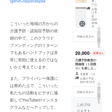
igshid=raipievkkpse
者：
テーマ
知症に
11人
とした
関わる
お届
ハンド
様々な
け予
ブック
方にわ
定：
をメー
かりや
2021
こういった地域の方からの
年06
ル
すくま
こ
月
（PDF
とめた
の
介護予防・認知症予防の依
リ
デー
ハンド
タ
ー
タ）に
ブッ
ン
詳細を見る
頼の中で、このクラウド
を
て送信
ク。 リ
選
択
いたし
ハビリ
す
ファンディングのリターン
る
ます。
専門職
お洒落
の視点
でもあるハンドブックは非
20,000
円
在庫なし
に学べ
も含め
常に有効に使えるのではな
る介護
た内容
介護予防教室の
予防で
となっ
開催権（１回限
いかと考えています。
す！
ており
り）を差し上げ
ます。
ます！！ NPO法
支援者：1人
お洒落
人Re Stepの私
また、プライバシー保護に
お届け予定：
に学べ
たちが実際に介
こ
2021年10月
る！
の
護予防（運動プ
は努めた上で、こういった
リ
PDF
タ
ログラム）の指
ー
データ
ン
導・提供を行い
私たちの活動をビデオに撮
詳細を見る
を
をメー
選
ます！！ （福山
択
影してYouTubeやインスタ
ルにて
す
市および笠岡市
る
送信い
限定、先着 １か
このプロ
グラムなどへアップして、
たしま
所まで） 派遣人
ジェクト
す。
数：２名（いず