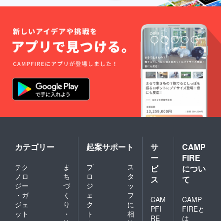
カテゴリー
起案サポート
サ
CAMP
ー
FIRE
テク
ま
プ
ス
ビ
につい
ノロ
ち
ロ
タ
ス
て
ジー
づ
ジ
ッ
・ガ
く
ェ
フ
CAM
CAMP
ジェ
り
ク
に
PFI
FIREと
ット
・
ト
相
RE
は