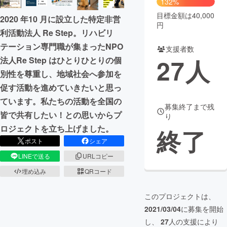
132%
目標金額は40,000
2020 年10 月に設立した特定非営
まちづくり・地域活性化
円
利活動法人 Re Step。リハビリ
テーション専門職が集まったNPO
支援者数
CAMPFIRE for Social Good
CAMPFIRE Creation
27
人
法人Re Step はひとりひとりの個
CAMPFIREふるさと納税
machi-ya
コミュニティ
別性を尊重し、地域社会へ参加を
促す活動を進めていきたいと思っ
ています。私たちの活動を全国の
募集終了まで残
皆で共有したい！との思いからプ
り
ロジェクトを立ち上げました。
終了
ポスト
シェア
LINEで送る
URLコピー
埋め込み
QRコード
このプロジェクトは、
2021/03/04
に募集を開始
し、
27
人の支援により