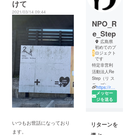
けて
2021/03/14 09:44
NPO_R
e_Step
広島県
初めてのプ
ロジェクト
です
特定非営利
活動法人Re
Step（リ ス
テップ）と
https://restepnpo.wixsite.com/website
申します。
メッセー
2020年10月
ジを送る
に設立。
理事はすべ
て理学療法
いつもお世話になっており
リターンを
士もしくは
ます。
作業療法士