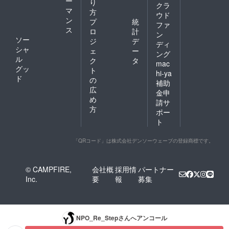
ー
り
クラ
マ
方
ウド
ン
プ
統
ファ
ス
ロ
計
ン
ソー
ジ
デ
ディ
シャ
ェ
ー
ング
ル
ク
タ
mac
グッ
ト
hi-ya
ド
の
補助
広
金申
め
請サ
方
ポー
ト
「QRコード」は株式会社デンソーウェーブの登録商標です。
© CAMPFIRE,
会社概
採用情
パートナー
Inc.
要
報
募集
NPO_Re_Step
さんへアンコール