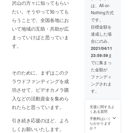
沢山の方々に知ってもらい
れも理学療法士
は、All-or-
もしくは作業療
たい。そうやって知っても
Nothing方式
法士の有資格
者）
です。
らうことで、全国各地にお
※理事長または副
目標金額を
いて地域の互助・共助が広
理事長は必ず参
加します！ 実施
達成した場
まっていけばと思っていま
時間：１時間３
合にのみ、
０分程度（準
す。
備、片付け等含
2021/04/11
め） 参加人数：
23:59:59
ま
３～２０名まで
会場について
でに集まっ
は、ご相談くだ
た金額が
さい。Re Step
そのために、まずはこのク
で用意すること
ファンディ
ラウドファンディングを成
も可能です。
ングされま
（会場費につい
功させて、ビデオカメラ購
てはご負担くだ
す。
さいますようよ
入などの活動資金を集めら
ろしくお願いい
たします。） 運
れたらと思っています。
支援に関するよ
動で使用するた
くある質問
め、キャスター
手数料はいく
の付いていない
引き続き応援のほど、よろ
らかかります
腰掛椅子は人数
か？
分ご用意くださ
しくお願いいたします。
い。 ＊感染症対