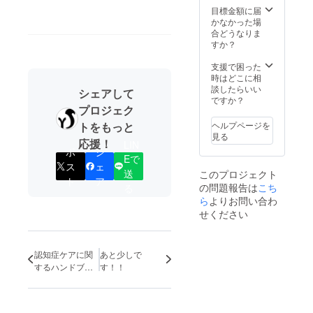
目標金額に届
策について ・参
かなかった場
加者同士が２m
合どうなりま
以上離れられる
すか？
距離で行いま
す。 ・室内の出
支援で困った
入り口には体温
時はどこに相
計およびアル
談したらいい
コール消毒液を
シェアして
ですか？
御用意くださ
プロジェク
い。 ・参加者の
状態が追えるよ
ヘルプページを
トをもっと
うに、参加者名
見る
応援！
LIN
簿を記録させて
ポ
シ
いただきます。
Eで
ス
ェ
・開催日前２週
送
このプロジェクト
間以内に体調不
ト
ア
の問題報告は
こち
る
良のある方はご
ら
よりお問い合わ
参加できませ
ん。 ・室内の換
せください
気を十分に行い
ながら実施させ
ていただきま
認知症ケアに関
あと少しで
す。
するハンドブッ
す！！
ク（リターン）
の目次公開！！