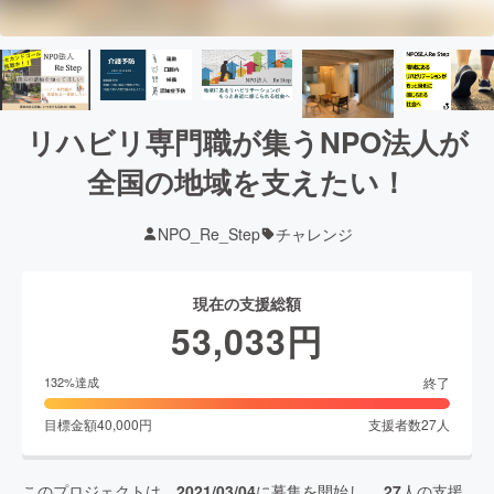
リハビリ専門職が集うNPO法人が
全国の地域を支えたい！
NPO_Re_Step
チャレンジ
現在の支援総額
53,033
円
終了
132
%達成
目標金額
40,000
円
支援者数
27
人
このプロジェクトは、
2021/03/04
に募集を開始し、
27
人の支援