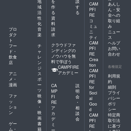
地
を
談
CAM
あんし
域
作
す
PFI
ん・安
活
る
る
RE
全への
性
資
コ
取り組
化
料
ミュ
み
プロ
音
請
ニ
ニュー
ダク
楽
求
ティ
ス
ト
CAM
ヘルプ
クラウドファ
フー
チ
PFI
お問い
ンディングの
ド・
ャ
RE
合わせ
ノウハウを無
飲食
レ
Crea
料で学ぼう
店
ン
tion
各種規定
CAMPFIRE
ジ
CAM
アカデミー
アニ
ス
利用規
PFI
メ・
ポ
約
RE
漫画
ー
CA
説
細則
for
ツ
MP
明
プライ
Soci
ファ
映
FI
会
バシー
al
ッ
像
RE
・
ポリ
Goo
ショ
・
ア
相
シー
d
ン
映
カ
談
特定商
CAM
画
デ
会
取引法
PFI
ゲー
書
ミ
に基づ
RE
ム・
籍
ー