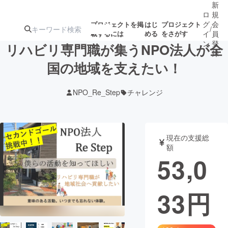
新
ロ
規
グ
会
プロジェクトを掲
はじ
プロジェクト
/
載するには
める
をさがす
イ
員
ン
登
リハビリ専門職が集うNPO法人が全
録
国の地域を支えたい！
人気のプロ
注目のリ
注目の新着プロ
募集終了が近いプ
もうすぐ公開
NPO_Re_Step
チャレンジ
ジェクト
ターン
ジェクト
ロジェクト
されます
アート・写真
音楽
現在の支援総
額
53,0
テクノロジー・ガジェット
ゲーム・サ
33
円
映像・映画
書籍・雑誌
ビジネス・起業
チャレンジ