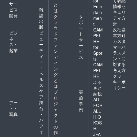
く表記
for
サー
・
と
情報セ
Ente
ビス
雑
は
キュリ
rtain
開発
誌
ク
サ
ティ方
men
出
ラ
ポ
針
t
版
ウ
ー
反社基
CAM
ビジ
ビ
ド
ト
本方針
PFI
ネ
ュ
フ
サ
カスタ
RE
ス・
ー
ァ
ー
マーハ
for
起業
テ
ン
ビ
ラスメ
Spor
ィ
デ
ス
ントに
ts
ー
ィ
対する
CAM
・
ン
考え方
PFI
ヘ
グ
クッ
RE
ル
と
キーポ
ふる
ス
は
リシー
さと
ケ
プ
実
納税
ア
ロ
施
AD
アー
舞
ジ
事
FOR
ト・
台
ェ
例
ALL
写真
・
ク
HIO
パ
ト
KOS
フ
の
HI
ォ
作
JFA