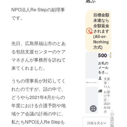
選ぶ
の国家資格
を持ったメ
NPO法人Re Stepの副理事
目標金額
ンバーで構
です。
未達なら
成。
全額返金
”人生場面の
されます
個別性を重
(All-or-
視する”
Nothing
先日、広島県福山市のとあ
ICFの中にあ
方式)
る包括支援センターのケア
る「参加」
500
円
→「人生場
マネさんが事務所を訪ねて
お礼の
面」に置き
来てくれました。
メール
換えて、1人
をさせ
ていた
1人の個別性
支援
うちの理事長が対応してく
だきま
者：
を尊重した
す。
11人
れたのですが、話の中で、
上でその方
お届
け予
の人生場面
どうやら2021年4月からの
定：
を創造す
2021
年度における介護予防や地
年05
る、そう
こ
月
域ケア会議の計画の中に、
の
いった理念
リ
タ
ー
を掲げてい
私たちNPO法人Re Stepも
ン
詳細を見る
を