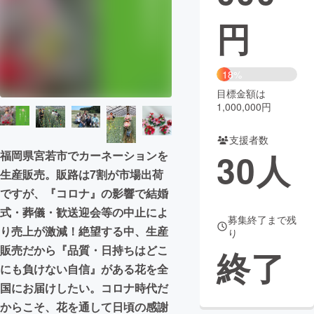
円
まちづくり・地域活性化
CAMPFIRE for Social Good
CAMPFIRE Creation
18%
CAMPFIREふるさと納税
machi-ya
コミュニティ
目標金額は
1,000,000円
支援者数
30
人
福岡県宮若市でカーネーションを
生産販売。販路は7割が市場出荷
ですが、『コロナ』の影響で結婚
式・葬儀・歓送迎会等の中止によ
募集終了まで残
り売上が激減！絶望する中、生産
り
販売だから『品質・日持ちはどこ
終了
にも負けない自信』がある花を全
国にお届けしたい。コロナ時代だ
からこそ、花を通して日頃の感謝