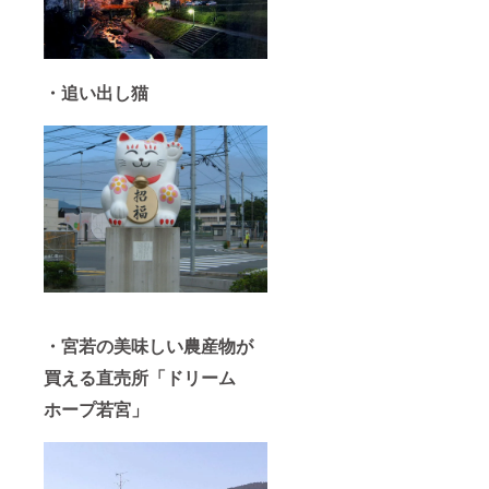
変わっ
てきま
すの
で、楽
しみに
・追い出し猫
してい
て下さ
い ※配
送予定
日：令
和3年5
月4日
（火曜
日）～5
月9日
（母の
日）ま
でにお
送り致
しま
・宮若の美味しい農産物が
す。
買える直売所「ドリーム
ホープ若宮」