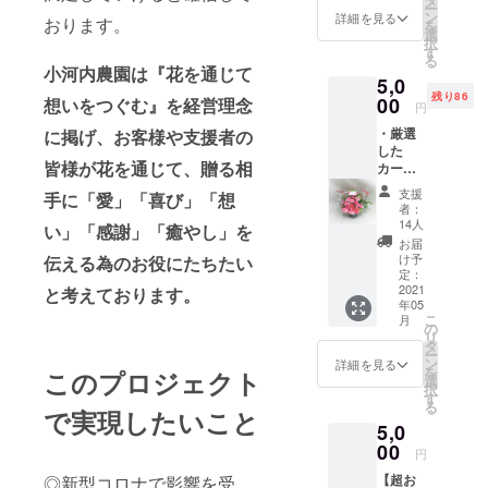
ー
高さ約
ン
詳細を見る
おります。
農協です。
を
70ｃｍ
選
択
そこで専門
・支援
す
る
特典：
農協の設立
小河内農園は『花を通じて
5,0
メッ
から関わ
残り86
セージ
00
想いをつぐむ』を経営理念
円
り、全ての
カード
・厳選
に掲げ、お客様や支援者の
をサー
業務を経験
した
ビス致
皆様が花を通じて、贈る相
したのち、
カー
しま
ネー
す。
18年前に地
支援
手に「愛」「喜び」「想
ション
メッ
者：
元に戻り、
（6本以
セージ
14人
い」「感謝」「癒やし」を
父親が生産
上）ヒ
が必要
お届
ペリカ
な方
け予
伝える為のお役にたちたい
していた
ム・か
は、備
定：
カーネー
すみ
2021
と考えております。
考に記
年05
草・
ションの栽
入をお
こ
月
ガーベ
願い致
の
培を引き継
リ
ラ・金
しま
タ
ー
ぎました。
魚草・
す。
ン
詳細を見る
を
このプロジェクト
レザー
（30文
選
小河内農園
択
ファン
字以
す
の栽培して
る
などの
で実現したいこと
内） ・
5,0
いるカー
季節の
カー
花使用
00
ネー
ネーション
円
し、ア
ション
は、福岡県
【超お
◎新型コロナで影響を受
レンジ
の花の