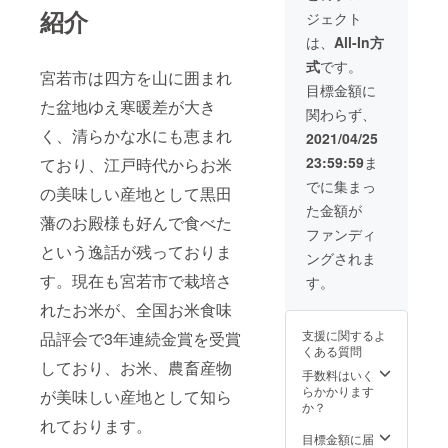
節の花
カー
が必要
ので、
紹介
ジェクト
をアレ
ネー
な方
お楽し
ンジメ
ション
は、備
は、
All-In方
みにし
ントに
の花の
考に記
ていて
式
です。
してお
種類と
入をお
下さ
宮若市は四方を山に囲まれ
届け致
色は、
願い致
目標金額に
い。 ※
しま
画像と
た盆地ゆえ寒暖差が大き
しま
配送予
関わらず、
す。 ア
異なる
す。
定日：
レンジ
く、清らかな水にも恵まれ
ことが
（30文
2021/04/25
令和3年
の寸
ござい
字以
5月4日
23:59:59
ま
ており、江戸時代からお米
法：高
ます。
内） ・
（火曜
さ40ｃ
※配送予
カー
でに集まっ
日）～5
の美味しい産地として黒田
ｍ×幅35
定日：
ネー
月9日
た金額が
ｃｍ×奥
令和3年
ション
（母の
藩のお殿様も好んで食べた
行30ｃ
5月4日
の花の
ファンディ
日）ま
ｍ ・支
（火曜
種類と
という逸話が残っておりま
でにお
ングされま
援特
日）～5
色は、
送り致
典、
す。現在も宮若市で栽培さ
月9日
画像と
す。
しま
メッ
（母の
異なる
す。
れたお米が、全国お米食味
セージ
日）ま
ことが
カード
でにお
ござい
支援に関するよ
品評会で3年連続金賞を受賞
をサー
送り致
ます。
くある質問
ビス致
しま
・かす
しており、お米、農畜産物
しま
す。
手数料はいく
み草や
す。
らかかります
スター
が美味しい産地として知ら
メッ
か？
チスな
セージ
れております。
どの季
が必要
目標金額に届
節の花