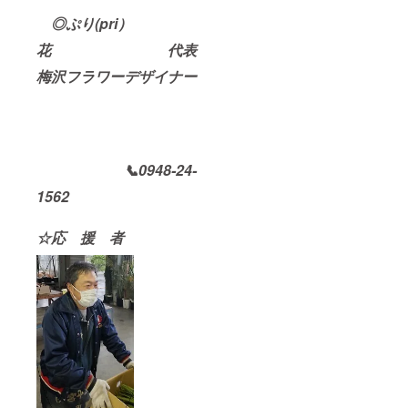
◎ぷり(pri）
花 代表
梅沢フラワーデザイナー
📞0948-24-
1562
☆応 援 者