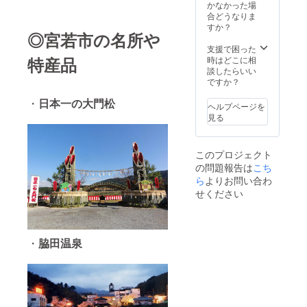
な方
かなかった場
は、違
は、備
合どうなりま
う花に
考に記
すか？
なるこ
◎宮若市の名所や
入をお
とがご
願い致
支援で困った
ざいま
しま
特産品
時はどこに相
す。
す。
談したらいい
（30文
ですか？
字以
・
日本一の大門松
内） ・
ヘルプページを
カー
見る
ネー
ション
等の花
このプロジェクト
の種類
の問題報告は
こち
と色
は、画
ら
よりお問い合わ
像と異
せください
なるこ
とがご
ざいま
す。ま
・
脇田温泉
たアレ
ンジは
制作者
によっ
てデザ
インも