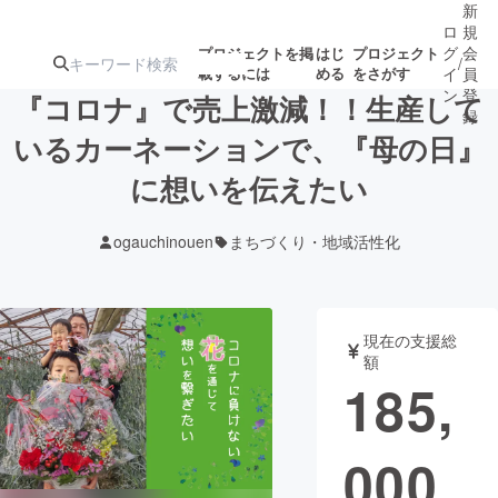
新
ロ
規
グ
会
プロジェクトを掲
はじ
プロジェクト
/
載するには
める
をさがす
イ
員
ン
登
『コロナ』で売上激減！！生産して
録
いるカーネーションで、『母の日』
に想いを伝えたい
人気のプロ
注目のリ
注目の新着プロ
募集終了が近いプ
もうすぐ公開
ジェクト
ターン
ジェクト
ロジェクト
されます
ogauchinouen
まちづくり・地域活性化
アート・写真
音楽
現在の支援総
テクノロジー・ガジェット
ゲーム・サ
額
185,
映像・映画
書籍・雑誌
000
ビジネス・起業
チャレンジ