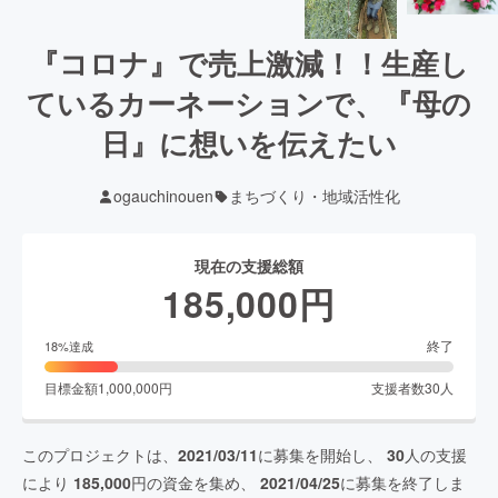
『コロナ』で売上激減！！生産し
ているカーネーションで、『母の
日』に想いを伝えたい
ogauchinouen
まちづくり・地域活性化
現在の支援総額
185,000
円
終了
18
%達成
目標金額
1,000,000
円
支援者数
30
人
このプロジェクトは、
2021/03/11
に募集を開始し、
30
人の支援
により
185,000
円の資金を集め、
2021/04/25
に募集を終了しま