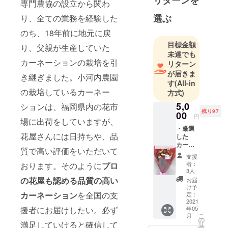
リターンを
専門農協の設立から関わ
ました。そ
の後、熊本
選ぶ
り、全ての業務を経験した
菊池の九州
のち、18年前に地元に戻
環境保全型
目標金額
り、父親が生産していた
農業協同組
未達でも
合に就職し
カーネーションの栽培を引
リターン
ました。九
が届きま
き継ぎました。小河内農園
州環境保全
す
(All-in
の栽培しているカーネー
方式)
型農業協同
組合は、九
5,0
ションは、福岡県内の花市
残り97
00
州内で無農
円
場に出荷をしていますが、
薬・減農薬
・厳選
花屋さんには日持ちや、品
した
栽培を行っ
カー
ている農家
質で高い評価をいただいて
ネー
支援
が、栽培技
ション
者：
おります。そのように
プロ
12本を
術の普及や
3人
花束に
の花屋も認める品質の高い
お届
こだわりの
して、
け予
農産物の販
お届け
カーネーション
を全国の支
定：
致しま
2021
売を目的に
援者にお届けしたい。必ず
年05
す。 ・
こ
独自に立ち
月
花束の
の
満足していけると確信して
リ
寸法：
上げた専門
タ