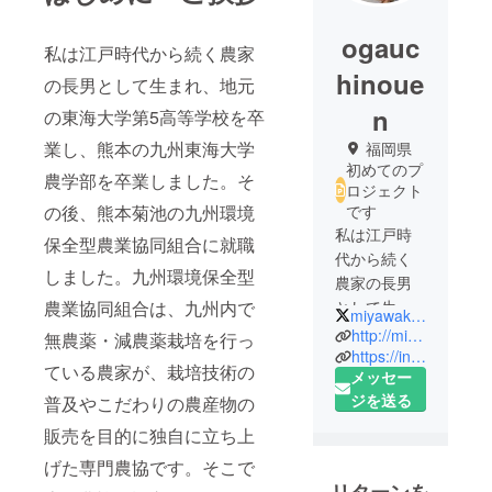
ogauc
私は江戸時代から続く農家
hinoue
の長男として生まれ、地元
n
の東海大学第5高等学校を卒
業し、熊本の九州東海大学
福岡県
初めてのプ
農学部を卒業しました。そ
ロジェクト
の後、熊本菊池の九州環境
です
私は江戸時
保全型農業協同組合に就職
代から続く
しました。九州環境保全型
農家の長男
農業協同組合は、九州内で
として生ま
miyawakaseika
れ、地元の
http://miyawaka-seika.com/
無農薬・減農薬栽培を行っ
東海大学第5
https://instagram.com/miyawakaseika?igshid=1ozdzvdpidrja
ている農家が、栽培技術の
メッセー
高等学校を
ジを送る
普及やこだわりの農産物の
卒業し、熊
本の九州東
販売を目的に独自に立ち上
海大学農学
げた専門農協です。そこで
部を卒業し