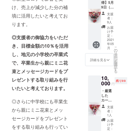
得】5月
メント
内の花市場
種類と
け、売上が減少した分の補
9日（日
にして
色は、
に出荷をし
曜日）
お届け
画像と
支援
填に活用したいと考えてお
ています
「母の
致しま
異なる
者：
日」過
す。 ・
ことが
9人
が、花屋さ
ります。
ぎての
アレン
ござい
お届
んには日持
カー
ジの寸
ます。
け予
ネー
ちや、品質
法：高
定：
※配送予
◎支援者の御協力をいただ
ション
2021
さ35ｃ
定日：
で高い評価
年05
花束の
き、目標金額の10％を活用
ｍ×幅28
令和3年
こ
月
をいただい
お届け
ｃｍ×奥
の
5月4日
リ
し、地元の小学校の卒業式
は、超
行25ｃ
タ
ておりま
（火曜
ー
お買い
ｍ ・支
ン
日）～5
詳細を見る
す。そのよ
を
で、卒業生から親にミニ花
得で
援特
選
月9日
択
うにプロの
す。 ※
典、
す
（母の
束とメッセージカードをプ
る
配送予
メッ
日）ま
花屋も認め
10,
定日：
セージ
でにお
レゼントする取り組みを行
る品質の高
残り99
令和3年
000
カード
送り致
円
5月12日
いカーネー
をサー
いたいと考えております。
しま
・厳選
（水曜
ビス致
す。
ションを全
した
日）移
しま
国の支援者
カー
◎さらに中学校にも卒業生
行に順
す。
ネー
次発送
メッ
にお届けし
支援
から親にミニ花束とメッ
ション
致しま
セージ
者：
たい。必ず
25本を
す。 ・
が必要
1人
セージカードをプレゼント
花束に
満足してい
厳選し
な方
お届
して、
たカー
は、備
け予
けると確信
をする取り組みも行ってい
お届け
ネー
定：
考に記