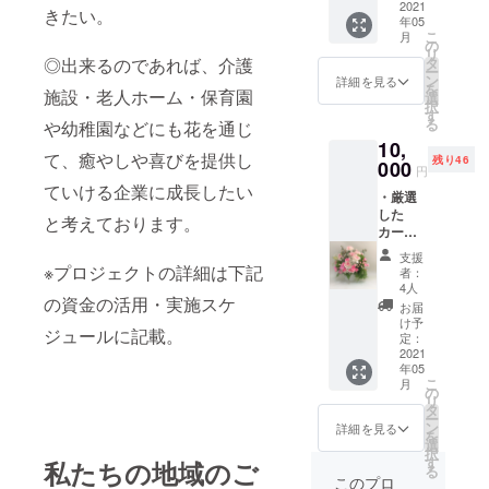
しておりま
致しま
2021
ション
入をお
きたい。
年05
す。 ・
20本と
す。
願い致
こ
月
花束の
かすみ
の
しま
リ
寸法：
草やス
◎出来るのであれば、介護
タ
す。
ー
高さ約
ターチ
ン
（30文
詳細を見る
を
施設・老人ホーム・保育園
70ｃｍ
スなど
選
字以
択
・支援
季節の
す
内） ・
る
や幼稚園などにも花を通じ
特典、
花を花
カー
10,
メッ
束にし
ネー
て、癒やしや喜びを提供し
残り46
セージ
000
て、お
ション
円
カード
届け致
等の花
ていける企業に成長したい
・厳選
をサー
しま
の種
した
ビス致
す。 ・
と考えております。
類・色
カー
しま
花束の
は画像
ネー
す。
寸法：
と異な
支援
ション
メッ
※プロジェクトの詳細は下記
高さ約
ること
者：
（12本
セージ
70ｃｍ
4人
がござ
の資金の活用・実施スケ
以上）
が必要
・支援
いま
お届
ヒペリ
な方
特典、
け予
す。ま
ジュールに記載。
カム・
は、備
定：
メッ
たアレ
かすみ
2021
考に記
セージ
ンジの
年05
草・
入をお
カード
制作者
こ
月
ガーベ
願い致
の
をサー
によっ
リ
ラ・金
しま
タ
ビス致
て、デ
ー
魚草・
す。
ン
しま
詳細を見る
ザイン
を
レザー
（30文
選
す。
も変
択
ファン
字以
す
メッ
私たちの地域のご
わって
る
など季
内） ・
セージ
このプロ
きます