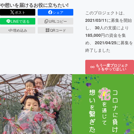
や想いを届けるお役に立ちたい!
ポスト
シェア
このプロジェクトは、
2021/03/11
に募集を開始
LINEで送る
URLコピー
し、
30
人の支援により
埋め込み
QRコード
185,000
円の資金を集
め、
2021/04/25
に募集を
終了しました
もう一度プロジェク
トをやってほしい