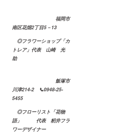
福岡市
南区花畑2丁目5－13
◎フラワーショップ「カ
トレア」代表 山崎 光
助
飯塚市
川津214-2 📞0948-25-
5455
◎フローリスト「花物
語」 代表 籾井フラ
ワーデザイナー