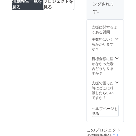
活動報告一覧を
プロジェクトを
ングされま
見る
見る
す。
支援に関するよ
くある質問
手数料はいく
らかかります
か？
目標金額に届
かなかった場
合どうなりま
すか？
支援で困った
時はどこに相
談したらいい
ですか？
ヘルプページを
見る
このプロジェクト
の問題報告は
こち