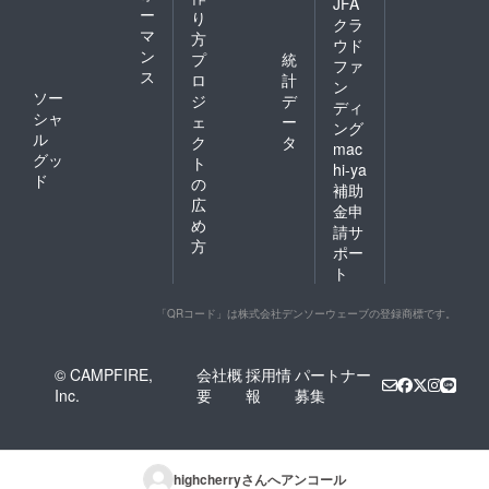
JFA
ー
り
クラ
マ
方
ウド
ン
プ
統
ファ
ス
ロ
計
ン
ソー
ジ
デ
ディ
シャ
ェ
ー
ング
ル
ク
タ
mac
グッ
ト
hi-ya
ド
の
補助
広
金申
め
請サ
方
ポー
ト
「QRコード」は株式会社デンソーウェーブの登録商標です。
© CAMPFIRE,
会社概
採用情
パートナー
Inc.
要
報
募集
highcherry
さんへアンコール