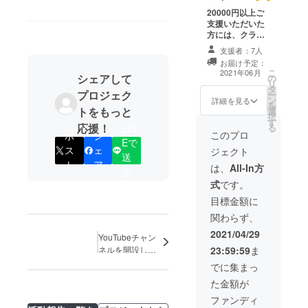
20000円以上ご
支援いただいた
方には、クラブ
チームのユニ
支援者：7人
フォームのレプ
お届け予定：
リカを提供いた
こ
2021年06月
シェアして
の
します。（ご希
リ
タ
望のサイズを備
プロジェク
ー
ン
考欄にご記載く
詳細を見る
を
トをもっと
選
ださい）
択
す
応援！
る
LIN
このプロ
ポ
シ
Eで
ス
ェ
ジェクト
送
ト
ア
は、
All-In方
る
式
です。
目標金額に
関わらず、
2021/04/29
YouTubeチャン
ネルを開設しま
23:59:59
ま
した！
でに集まっ
た金額が
ファンディ