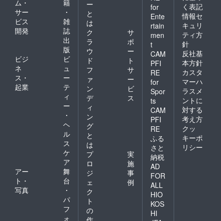
ム・
籍
ー
く表記
for
サー
・
と
情報セ
Ente
ビス
雑
は
キュリ
rtain
開発
誌
ク
サ
ティ方
men
出
ラ
ポ
針
t
版
ウ
ー
反社基
CAM
ビジ
ビ
ド
ト
本方針
PFI
ネ
ュ
フ
サ
カスタ
RE
ス・
ー
ァ
ー
マーハ
for
起業
テ
ン
ビ
ラスメ
Spor
ィ
デ
ス
ントに
ts
ー
ィ
対する
CAM
・
ン
考え方
PFI
ヘ
グ
クッ
RE
ル
と
キーポ
ふる
ス
は
リシー
さと
ケ
プ
実
納税
ア
ロ
施
AD
アー
舞
ジ
事
FOR
ト・
台
ェ
例
ALL
写真
・
ク
HIO
パ
ト
KOS
フ
の
HI
ォ
作