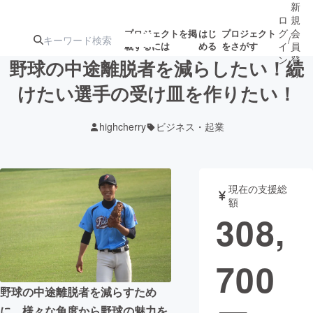
新
ロ
規
グ
会
プロジェクトを掲
はじ
プロジェクト
/
載するには
める
をさがす
イ
員
ン
登
野球の中途離脱者を減らしたい！続
録
けたい選手の受け皿を作りたい！
人気のプロ
注目のリ
注目の新着プロ
募集終了が近いプ
もうすぐ公開
highcherry
ビジネス・起業
ジェクト
ターン
ジェクト
ロジェクト
されます
アート・写真
音楽
現在の支援総
額
308,
テクノロジー・ガジェット
ゲーム・サ
700
映像・映画
書籍・雑誌
野球の中途離脱者を減らすため
ビジネス・起業
チャレンジ
に、様々な角度から野球の魅力を