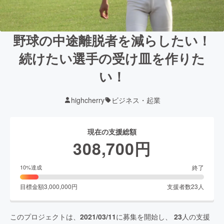
野球の中途離脱者を減らしたい！
続けたい選手の受け皿を作りた
い！
highcherry
ビジネス・起業
現在の支援総額
308,700
円
終了
10
%達成
目標金額
3,000,000
円
支援者数
23
人
このプロジェクトは、
2021/03/11
に募集を開始し、
23
人の支援