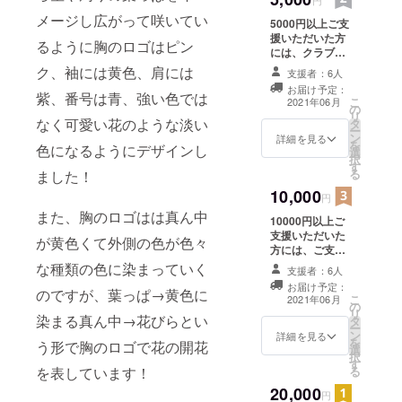
円
メージし広がって咲いてい
5000円以上ご支
援いただいた方
るように胸のロゴはピン
には、クラブ
チームの公式戦
ク、袖には黄色、肩には
支援者：6人
の観戦チケット1
お届け予定：
枚(時期:令和3年
紫、番号は青、強い色では
こ
2021年06月
の
5〜9月 場所:埼
リ
なく可愛い花のような淡い
タ
玉県近郊)と所属
ー
ン
選手の寄せ書き
詳細を見る
を
色になるようにデザインし
選
を提供いたしま
択
す
す。（交通費等
る
ました！
は自己負担にな
10,000
ります。備考欄
円
にご希望のお名
また、胸のロゴはは真ん中
10000円以上ご
前をご記載くだ
支援いただいた
さい。) ※時期に
が黄色くて外側の色が色々
方には、ご支援
関しましては連
者様の名前入りT
な種類の色に染まっていく
盟加入状況に
支援者：6人
シャツを提供い
よって前後する
お届け予定：
のですが、葉っぱ→黄色に
たします。（ご
可能性がありま
こ
2021年06月
の
希望のサイズと
す。
リ
染まる真ん中→花びらとい
タ
ご希望のお名前
ー
ン
を備考欄にご記
詳細を見る
を
う形で胸のロゴで花の開花
選
載ください）
択
す
を表しています！
る
20,000
円