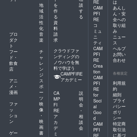
RE
は
地
を
談
CAM
あんし
域
作
す
PFI
ん・安
活
る
る
RE
全への
性
資
コ
取り組
化
料
ミュ
み
プロ
音
請
ニ
ニュー
ダク
楽
求
ティ
ス
ト
CAM
ヘルプ
クラウドファ
フー
チ
PFI
お問い
ンディングの
ド・
ャ
RE
合わせ
ノウハウを無
飲食
レ
Crea
料で学ぼう
店
ン
tion
各種規定
CAMPFIRE
ジ
CAM
アカデミー
アニ
ス
利用規
PFI
メ・
ポ
約
RE
漫画
ー
CA
説
細則
for
ツ
MP
明
プライ
Soci
ファ
映
FI
会
バシー
al
ッ
像
RE
・
ポリ
Goo
ショ
・
ア
相
シー
d
ン
映
カ
談
特定商
CAM
画
デ
会
取引法
PFI
ゲー
書
ミ
に基づ
RE