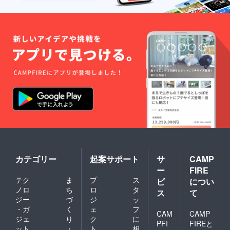
カテゴリー
起案サポート
サ
CAMP
ー
FIRE
テク
ま
プ
ス
ビ
につい
ノロ
ち
ロ
タ
ス
て
ジー
づ
ジ
ッ
・ガ
く
ェ
フ
CAM
CAMP
ジェ
り
ク
に
PFI
FIREと
ット
・
ト
相