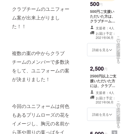
500
円
クラブチームのユニフォー
500円ご支援い
ただいた方は、
ム案が出来上がりまし
クラブチーム所
た！！
属の選手からの
支援者：4人
御礼の動画をお
お届け予定：
送りいたしま
こ
2021年06月
の
す。
リ
タ
ー
ン
詳細を見る
を
複数の案の中からクラブ
選
択
す
チームのメンバーで多数決
る
2,500
円
をして、ユニフォームの案
2500円以上ご支
が決まりました！
援いただいた方
には、クラブ
チームの練習に
支援者：4人
ご本人様、もし
お届け予定：
くはご家族様が
こ
2021年06月
の
参加いただけま
今回のユニフォームは何色
リ
タ
す。(参加時には
ー
もあるプリムローズの花を
ン
グローブ、スパ
詳細を見る
を
選
イクは必ずお待
択
イメージし、胸元の名前か
す
ちください。交
る
通費等は自己負
ら茎や周りの葉っぱをイ
5,000
担になります。)