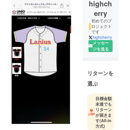
highch
erry
初めてのプ
ロジェクト
です
highcherry
メッセー
ジを送る
リターンを
選ぶ
目標金額
未達でも
リターン
が届きま
す
(All-in
方式)