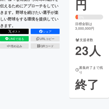
円
伝えるためにアプローチをしてい
まちづくり・地域活性化
きます。野球を続けたい選手が楽
10%
しい野球をする環境を提供してい
目標金額は
CAMPFIRE for Social Good
CAMPFIRE Creation
きます。
3,000,000円
CAMPFIREふるさと納税
machi-ya
コミュニティ
ポスト
シェア
LINEで送る
URLコピー
支援者数
23
人
埋め込み
QRコード
募集終了まで残
り
終了