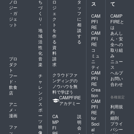
ノロ
ち
ロ
タ
ス
て
ジー
づ
ジ
ッ
・ガ
く
ェ
フ
CAM
CAMP
ジェ
り
ク
に
PFI
FIREと
ット
・
ト
相
RE
は
地
を
談
CAM
あんし
域
作
す
PFI
ん・安
活
る
る
RE
全への
性
資
コ
取り組
化
料
ミュ
み
プロ
音
請
ニ
ニュー
ダク
楽
求
ティ
ス
ト
CAM
ヘルプ
クラウドファ
フー
チ
PFI
お問い
ンディングの
ド・
ャ
RE
合わせ
ノウハウを無
飲食
レ
Crea
料で学ぼう
店
ン
tion
各種規定
CAMPFIRE
ジ
CAM
アカデミー
アニ
ス
利用規
PFI
メ・
ポ
約
RE
漫画
ー
CA
説
細則
for
ツ
MP
明
プライ
Soci
ファ
映
FI
会
バシー
al
ッ
像
RE
・