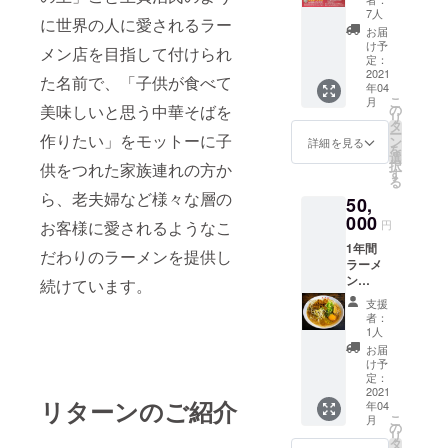
ザ提供
7人
に世界の人に愛されるラー
※1日1回
お届
まで開
け予
メン店を目指して付けられ
始日か
定：
ら年間
2021
た名前で、「子供が食べて
年04
何度で
こ
月
もOK
美味しいと思う中華そばを
の
リ
タ
ー
作りたい」をモットーに子
ン
詳細を見る
を
選
択
供をつれた家族連れの方か
す
る
ら、老夫婦など様々な層の
50,
000
お客様に愛されるようなこ
円
1年間
だわりのラーメンを提供し
ラーメ
ン
続けています。
（並）
支援
or（大
者：
）一杯
1人
提供※1
お届
日1回ま
け予
で開始
定：
日から
2021
リターンのご紹介
年04
年間何
こ
月
度でも
の
リ
OK また
タ