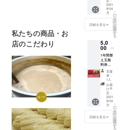
らず）
定：
提供※1
2021
年04
日1回ま
こ
月
で開始
の
リ
日から
タ
ー
年間何
ン
詳細を見る
を
度でも
選
私たちの商品・お
択
OK
す
る
店のこだわり
5,0
00
円
1年間替
え玉無
料券＆1
年間2品
支援
まで
者：
トッピ
1人
ング提
お届
供
け予
（チャ
定：
ー
2021
年04
シュー
こ
月
と肉以
の
リ
外）※1
タ
ー
日1回ま
ン
詳細を見る
を
で開始
選
択
日から
す
る
年間何