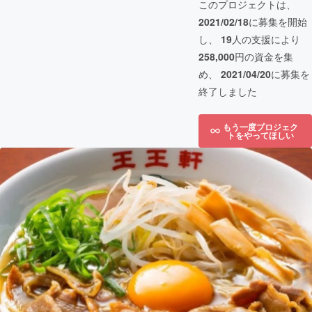
このプロジェクトは、
2021/02/18
に募集を開始
し、
19
人の支援により
258,000
円の資金を集
め、
2021/04/20
に募集を
終了しました
もう一度プロジェク
トをやってほしい