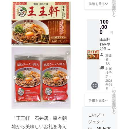
ー
は 冷凍
ン
詳細を見る
を
ラーメ
選
択
ン20食
す
る
お届け
100
※2つに
分けて2
,00
か所ま
0
円
で郵送
可能
王王軒
（郵送
おみや
箇所が
げラー
二か所
メン20
支援
ある場
箱＆冷
者：
合は備
凍ラー
1人
考欄に
メン20
お届
住所を
食※2つ
け予
ご記載
に分け
定：
くださ
て2か所
2021
年04
い。）
まで郵
こ
月
送可能
の
リ
（郵送
タ
ー
箇所が
ン
詳細を見る
を
二か所
選
択
ある場
す
る
合は備
このプロ
「王王軒 石井店」森本朝
考欄に
ジェクト
住所を
雄から美味しいお礼を考え
ご記載
は、
All-In方