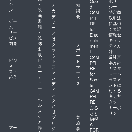
ポリ
Goo
ショ
・
ア
相
シー
d
ン
映
カ
談
特定商
CAM
画
デ
会
取引法
PFI
ゲー
書
ミ
に基づ
RE
ム・
籍
ー
く表記
for
サー
・
と
情報セ
Ente
ビス
雑
は
キュリ
rtain
開発
誌
ク
サ
ティ方
men
出
ラ
ポ
針
t
版
ウ
ー
反社基
CAM
ビジ
ビ
ド
ト
本方針
PFI
ネ
ュ
フ
サ
カスタ
RE
ス・
ー
ァ
ー
マーハ
for
起業
テ
ン
ビ
ラスメ
Spor
ィ
デ
ス
ントに
ts
ー
ィ
対する
CAM
・
ン
考え方
PFI
ヘ
グ
クッ
RE
ル
と
キーポ
ふる
ス
は
リシー
さと
ケ
プ
実
納税
ア
ロ
施
AD
アー
舞
ジ
事
FOR