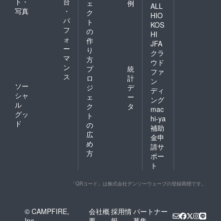
ト・
台
ェ
例
ALL
写真
・
ク
HIO
パ
ト
KOS
フ
の
HI
ォ
作
JFA
ー
り
クラ
マ
方
ウド
ン
プ
統
ファ
ス
ロ
計
ン
ソー
ジ
デ
ディ
シャ
ェ
ー
ング
ル
ク
タ
mac
グッ
ト
hi-ya
ド
の
補助
広
金申
め
請サ
方
ポー
ト
「QRコード」は株式会社デンソーウェーブの登録商標です。
© CAMPFIRE,
会社概
採用情
パートナー
Inc.
要
報
募集