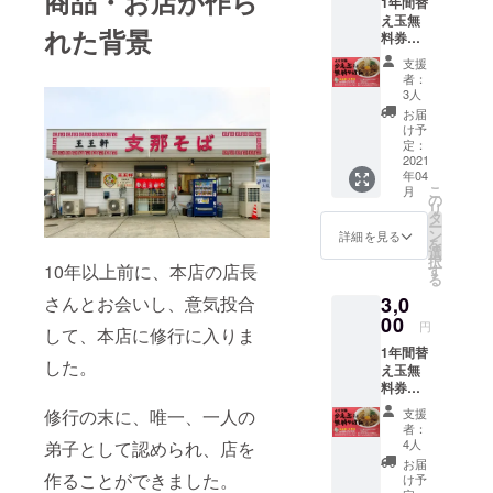
商品・お店が作ら
1年間替
させていた
え玉無
れた背景
料券提
だき、やっ
供※1日1
支援
と自分のや
回まで
者：
開始日
りたい店を
3人
から年
お届
することが
間何度
け予
できまし
でもOK
定：
2021
た。
年04
こ
月
の
リ
この度、皆
タ
ー
ン
詳細を見る
様のご支援
を
選
を賜りた
択
10年以上前に、本店の店長
す
る
く。
さんとお会いし、意気投合
3,0
00
円
して、本店に修行に入りま
何卒よろし
1年間替
くお願い申
した。
え玉無
し上げま
料券＆1
年間ご
す。
修行の末に、唯一、一人の
支援
はん
者：
（大・
4人
弟子として認められ、店を
中・小
お届
かかわ
作ることができました。
け予