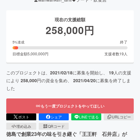
現在の支援総額
258,000
円
終了
5
%達成
目標金額
5,000,000
円
支援者数
19
人
このプロジェクトは、
2021/02/18
に募集を開始し、
19
人の支援
により
258,000
円の資金を集め、
2021/04/20
に募集を終了しま
した
もう一度プロジェクトをやってほしい
ポスト
シェア
LINEで送る
URLコピー
埋め込み
QRコード
徳島で創業23年の味を引き継ぐ「王王軒 石井店」が