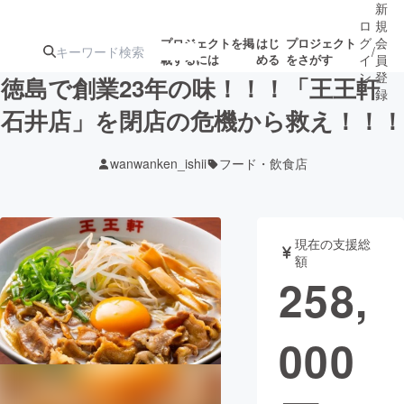
新
ロ
規
グ
会
プロジェクトを掲
はじ
プロジェクト
/
載するには
める
をさがす
イ
員
ン
登
徳島で創業23年の味！！！「王王軒
録
石井店」を閉店の危機から救え！！！
人気のプロ
注目のリ
注目の新着プロ
募集終了が近いプ
もうすぐ公開
wanwanken_ishii
フード・飲食店
ジェクト
ターン
ジェクト
ロジェクト
されます
アート・写真
音楽
現在の支援総
額
258,
テクノロジー・ガジェット
ゲーム・サ
000
映像・映画
書籍・雑誌
ビジネス・起業
チャレンジ