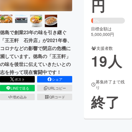
円
まちづくり・地域活性化
5%
目標金額は
CAMPFIRE for Social Good
CAMPFIRE Creation
徳島で創業23年の味を引き継ぐ
5,000,000円
CAMPFIREふるさと納税
machi-ya
コミュニティ
「王王軒 石井店」が2021年春、
コロナなどの影響で閉店の危機に
支援者数
19
人
瀕しています。徳島の「王王軒」
の味を後世に伝えていきたいとの
志を持って現在奮闘中です！
ポスト
シェア
募集終了まで残
り
LINEで送る
URLコピー
終了
埋め込み
QRコード