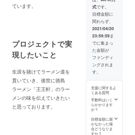
くださ
ています。
式
です。
い。）
目標金額に
関わらず、
2021/04/20
23:59:59
ま
プロジェクトで実
でに集まっ
た金額が
現したいこと
ファンディ
ングされま
生涯を賭けてラーメン道を
す。
貫いていき、後世に徳島
支援に関するよ
ラーメン「王王軒」のラー
くある質問
メンの味を伝えていきたい
手数料はいく
らかかります
と思っております。
か？
目標金額に届
かなかった場
合どうなりま
すか？