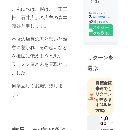
（43）
こんにちは。僕は、「王王
徳島で創業
wanwankenishii
軒 石井店」の店主の森本
23年「王王
https://wanwanken.com
朝雄と申します。
軒」唯一、
メッセー
一人の弟子
ジを送る
本店の店長の志と想いと熱
として認め
られ、徳島
意に惹かれ、その想いなど
県石井町で
を後世に伝えようと思い、
リターンを
「王王軒
ラーメン屋さんを天職とし
石井店」を5
選ぶ
年前に創業
ました。
させていた
目標金額
だきまし
何卒宜しくお願い致しま
未達でも
た。
す。
リターン
が届きま
それまで
す
(All-in
は、和食を
方式)
10年ほど、
1,0
ラーメン業
00
円
を10年ほど