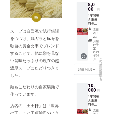
8,0
度でも
OK
00
円
1年間替
え玉無
料券＆1
年間3品
支援
スープは自己流で試行錯誤
まで
者：
トッピ
2人
をつづけ、鶏ガラと豚骨を
ング提
お届
供
け予
独自の黄金比率でブレンド
（チャ
定：
ー
2021
することで、他に類を見な
年04
シュー
こ
月
い旨味たっぷりの現在の超
・肉
の
リ
OK）※1
タ
ー
濃厚スープにたどりつきま
日1回ま
ン
詳細を見る
を
で開始
選
した。
択
日から
す
る
年間何
10,
度でも
麺もこだわりの自家製麺で
OK
000
円
作っています。
1年間替
え玉無
料券＆1
店名の「王王軒」は「世界
年間
支援
の王」こと王貞治氏のよう
ギョー
者：